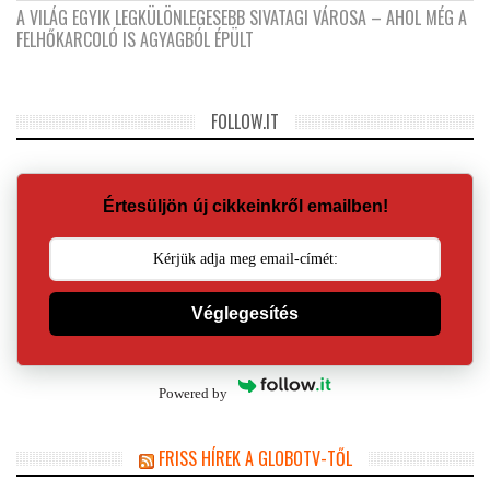
A VILÁG EGYIK LEGKÜLÖNLEGESEBB SIVATAGI VÁROSA – AHOL MÉG A
FELHŐKARCOLÓ IS AGYAGBÓL ÉPÜLT
FOLLOW.IT
Értesüljön új cikkeinkről emailben!
Véglegesítés
Powered by
FRISS HÍREK A GLOBOTV-TŐL