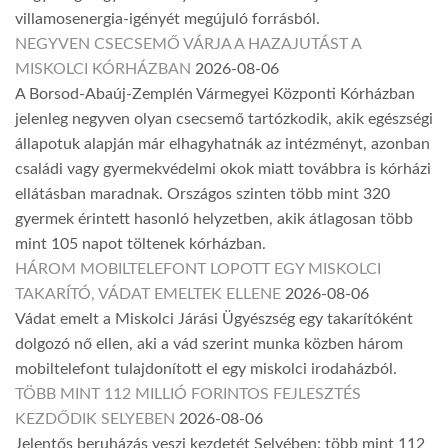
villamosenergia-igényét megújuló forrásból.
NEGYVEN CSECSEMŐ VÁRJA A HAZAJUTÁST A
MISKOLCI KÓRHÁZBAN
2026-08-06
A Borsod-Abaúj-Zemplén Vármegyei Központi Kórházban
jelenleg negyven olyan csecsemő tartózkodik, akik egészségi
állapotuk alapján már elhagyhatnák az intézményt, azonban
családi vagy gyermekvédelmi okok miatt továbbra is kórházi
ellátásban maradnak. Országos szinten több mint 320
gyermek érintett hasonló helyzetben, akik átlagosan több
mint 105 napot töltenek kórházban.
HÁROM MOBILTELEFONT LOPOTT EGY MISKOLCI
TAKARÍTÓ, VÁDAT EMELTEK ELLENE
2026-08-06
Vádat emelt a Miskolci Járási Ügyészség egy takarítóként
dolgozó nő ellen, aki a vád szerint munka közben három
mobiltelefont tulajdonított el egy miskolci irodaházból.
TÖBB MINT 112 MILLIÓ FORINTOS FEJLESZTÉS
KEZDŐDIK SELYEBEN
2026-08-06
Jelentős beruházás veszi kezdetét Selyében: több mint 112