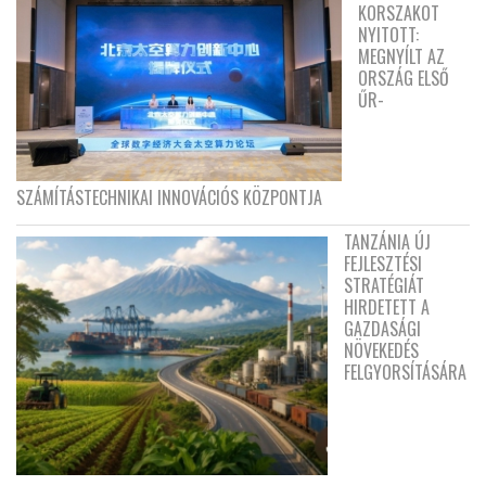
KORSZAKOT
NYITOTT:
MEGNYÍLT AZ
ORSZÁG ELSŐ
ŰR-
SZÁMÍTÁSTECHNIKAI INNOVÁCIÓS KÖZPONTJA
TANZÁNIA ÚJ
FEJLESZTÉSI
STRATÉGIÁT
HIRDETETT A
GAZDASÁGI
NÖVEKEDÉS
FELGYORSÍTÁSÁRA