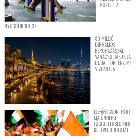
KÖZELÍT A
NYUGDÍJKORHOZ
80 MILLIÓ
DIRHAMOS
BERUHÁZÁSSAL
VARÁZSOLJÁK ÚJJÁ
DUBAI TÖRTÉNELMI
VÍZPARTJÁT
ELEFÁNTCSONTPART
MA ÜNNEPLI
FÜGGETLENSÉGÉNEK
66. ÉVFORDULÓJÁT