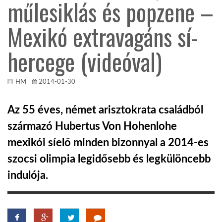
műlesiklás és popzene –
TROPICALMAGAZIN
Mexikó extravagáns sí-
hercege (videóval)
GLOBOTV
HM
2014-01-30
AFRIKA TUDÁSTÁR
Az 55 éves, német arisztokrata családból
A NAP SZÉPE
származó Hubertus Von Hohenlohe
mexikói síelő minden bizonnyal a 2014-es
LINKTR.EE
szocsi olimpia legidősebb és legkülöncebb
indulója.
GLOBOZSARU
DOBRAVERO.HU