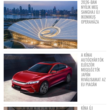
2026-BAN
NYÍLIK MEG
SANGHAJ ÚJ
IKONIKUS
OPERAHÁZA
A KÍNAI
AUTÓGYÁRTÓK
ELŐSZÖR
MEGELŐZTÉK
JAPÁN
RIVÁLISAIKAT AZ
EU PIACÁN
KÍNA ÚJ