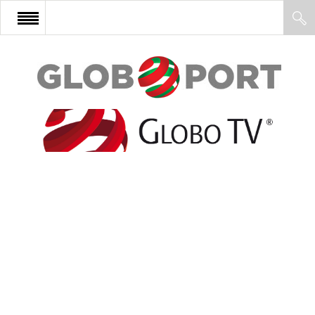
FŐOLDAL
AFRIKA
EURÓPA
ÁZSIA
ÉSZAK-AMERIKA
LATIN-AMERIKA