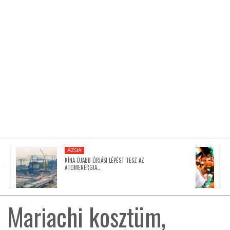
KÖZEL-KELET
AUSZTRÁLIA
A VILÁG ITTHON
MÉDIA
ÁZSIA
KÍNA ÚJABB ÓRIÁSI LÉPÉST TESZ AZ
ATOMENERGIA…
GLOBOTV BP
Mariachi kosztüm,
HÍR3D