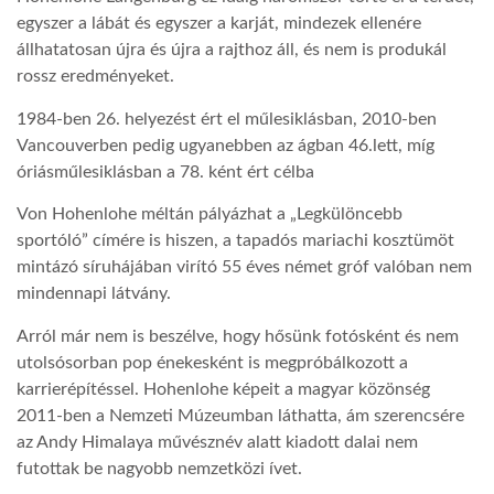
egyszer a lábát és egyszer a karját, mindezek ellenére
állhatatosan újra és újra a rajthoz áll, és nem is produkál
rossz eredményeket.
1984-ben 26. helyezést ért el műlesiklásban, 2010-ben
Vancouverben pedig ugyanebben az ágban 46.lett, míg
óriásműlesiklásban a 78. ként ért célba
Von Hohenlohe méltán pályázhat a „Legkülöncebb
sportóló” címére is hiszen, a tapadós mariachi kosztümöt
mintázó síruhájában virító 55 éves német gróf valóban nem
mindennapi látvány.
Arról már nem is beszélve, hogy hősünk fotósként és nem
utolsósorban pop énekesként is megpróbálkozott a
karrierépítéssel. Hohenlohe képeit a magyar közönség
2011-ben a Nemzeti Múzeumban láthatta, ám szerencsére
az Andy Himalaya művésznév alatt kiadott dalai nem
futottak be nagyobb nemzetközi ívet.