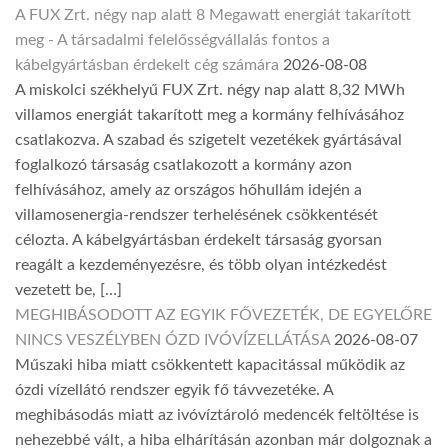
A FUX Zrt. négy nap alatt 8 Megawatt energiát takarított
meg - A társadalmi felelősségvállalás fontos a
kábelgyártásban érdekelt cég számára
2026-08-08
A miskolci székhelyű FUX Zrt. négy nap alatt 8,32 MWh
villamos energiát takarított meg a kormány felhívásához
csatlakozva. A szabad és szigetelt vezetékek gyártásával
foglalkozó társaság csatlakozott a kormány azon
felhívásához, amely az országos hőhullám idején a
villamosenergia-rendszer terhelésének csökkentését
célozta. A kábelgyártásban érdekelt társaság gyorsan
reagált a kezdeményezésre, és több olyan intézkedést
vezetett be, […]
MEGHIBÁSODOTT AZ EGYIK FŐVEZETÉK, DE EGYELŐRE
NINCS VESZÉLYBEN ÓZD IVÓVÍZELLÁTÁSA
2026-08-07
Műszaki hiba miatt csökkentett kapacitással működik az
ózdi vízellátó rendszer egyik fő távvezetéke. A
meghibásodás miatt az ivóvíztároló medencék feltöltése is
nehezebbé vált, a hiba elhárításán azonban már dolgoznak a