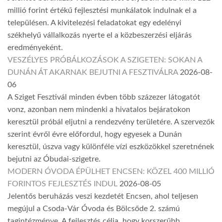
millió forint értékű fejlesztési munkálatok indulnak el a
településen. A kivitelezési feladatokat egy edelényi
székhelyű vállalkozás nyerte el a közbeszerzési eljárás
eredményeként.
VESZÉLYES PRÓBÁLKOZÁSOK A SZIGETEN: SOKAN A
DUNÁN ÁT AKARNAK BEJUTNI A FESZTIVÁLRA
2026-08-
06
A Sziget Fesztivál minden évben több százezer látogatót
vonz, azonban nem mindenki a hivatalos bejáratokon
keresztül próbál eljutni a rendezvény területére. A szervezők
szerint évről évre előfordul, hogy egyesek a Dunán
keresztül, úszva vagy különféle vízi eszközökkel szeretnének
bejutni az Óbudai-szigetre.
MODERN ÓVODA ÉPÜLHET ENCSEN: KÖZEL 400 MILLIÓ
FORINTOS FEJLESZTÉS INDUL
2026-08-05
Jelentős beruházás veszi kezdetét Encsen, ahol teljesen
megújul a Csoda-Vár Óvoda és Bölcsőde 2. számú
tagintézménye. A fejlesztés célja, hogy korszerűbb,