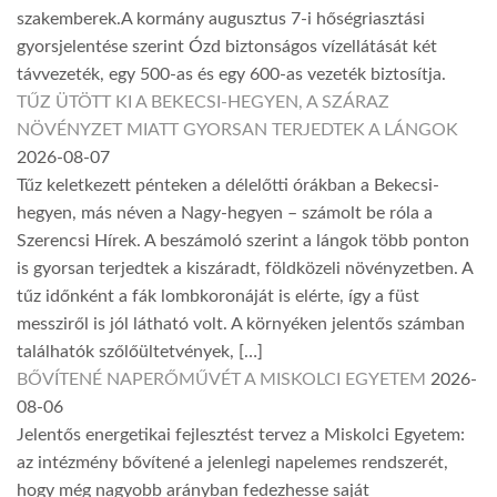
szakemberek.A kormány augusztus 7-i hőségriasztási
gyorsjelentése szerint Ózd biztonságos vízellátását két
távvezeték, egy 500-as és egy 600-as vezeték biztosítja.
TŰZ ÜTÖTT KI A BEKECSI-HEGYEN, A SZÁRAZ
NÖVÉNYZET MIATT GYORSAN TERJEDTEK A LÁNGOK
2026-08-07
Tűz keletkezett pénteken a délelőtti órákban a Bekecsi-
hegyen, más néven a Nagy-hegyen – számolt be róla a
Szerencsi Hírek. A beszámoló szerint a lángok több ponton
is gyorsan terjedtek a kiszáradt, földközeli növényzetben. A
tűz időnként a fák lombkoronáját is elérte, így a füst
messziről is jól látható volt. A környéken jelentős számban
találhatók szőlőültetvények, […]
BŐVÍTENÉ NAPERŐMŰVÉT A MISKOLCI EGYETEM
2026-
08-06
Jelentős energetikai fejlesztést tervez a Miskolci Egyetem:
az intézmény bővítené a jelenlegi napelemes rendszerét,
hogy még nagyobb arányban fedezhesse saját