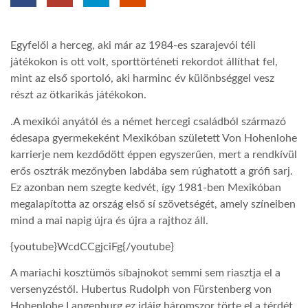
LATIMO.HU
Egyfelől a herceg, aki már az 1984-es szarajevói téli
játékokon is ott volt, sporttörténeti rekordot állíthat fel,
GLOBOBOOK
mint az első sportoló, aki harminc év különbséggel vesz
részt az ötkarikás játékokon.
.A mexikói anyától és a német hercegi családból származó
édesapa gyermekeként Mexikóban született Von Hohenlohe
karrierje nem kezdődött éppen egyszerűen, mert a rendkívül
erős osztrák mezőnyben labdába sem rúghatott a grófi sarj.
Ez azonban nem szegte kedvét, így 1981-ben Mexikóban
megalapította az ország első sí szövetségét, amely színeiben
mind a mai napig újra és újra a rajthoz áll.
{youtube}WcdCCgjciFg{/youtube}
A mariachi kosztümös síbajnokot semmi sem riasztja el a
versenyzéstől. Hubertus Rudolph von Fürstenberg von
Hohenlohe Langenburg ez idáig háromszor törte el a térdét,