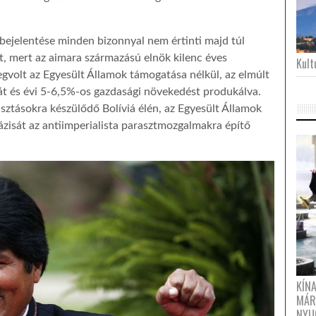
bejelentése minden bizonnyal nem értinti majd túl
t, mert az aimara származású elnök kilenc éves
Kultu
gvolt az Egyesült Államok támogatása nélkül, az elmúlt
t és évi 5-6,5%-os gazdasági növekedést produkálva.
ztásokra készülődő Bolíviá élén, az Egyesült Államok
zisát az antiimperialista parasztmozgalmakra építő
KÍN
MÁR
NYU