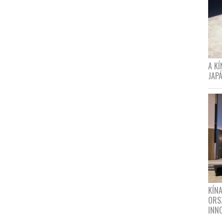
A K
JAPÁ
KÍN
ORS
INN