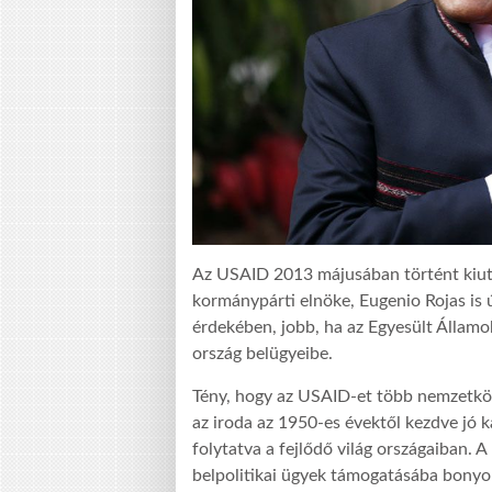
Az USAID 2013 májusában történt kiuta
kormánypárti elnöke, Eugenio Rojas is 
érdekében, jobb, ha az Egyesült Államo
ország belügyeibe.
Tény, hogy az USAID-et több nemzetközi 
az iroda az 1950-es évektől kezdve jó ka
folytatva a fejlődő világ országaiban.
belpolitikai ügyek támogatásába bonyo