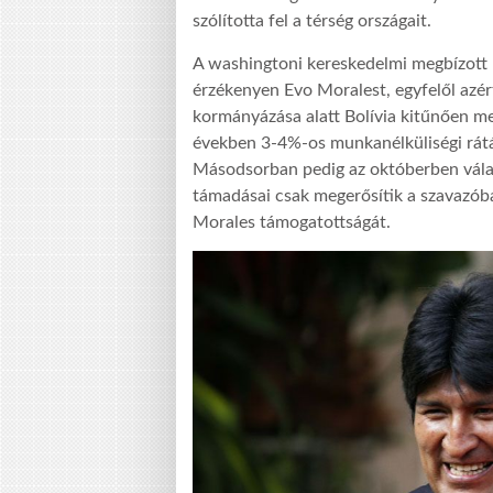
szólította fel a térség országait.
A washingtoni kereskedelmi megbízott 
érzékenyen Evo Moralest, egyfelől azér
kormányázása alatt Bolívia kitűnően me
években 3-4%-os munkanélküliségi rátá
Másodsorban pedig az októberben válas
támadásai csak megerősítik a szavazóbá
Morales támogatottságát.