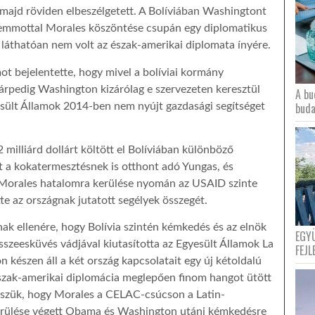
t majd röviden elbeszélgetett. A Bolíviában Washingtont
Memmottal Morales köszöntése csupán egy diplomatikus
láthatóan nem volt az észak-amerikai diplomata ínyére.
t bejelentette, hogy mivel a bolíviai kormány
árpedig Washington kizárólag e szervezeten keresztül
A bu
buda
esült Államok 2014-ben nem nyújt gazdasági segítséget
milliárd dollárt költött el Bolíviában különböző
t a kokatermesztésnek is otthont adó Yungas, és
Morales hatalomra kerülése nyomán az USAID szinte
tte az országnak jutatott segélyek összegét.
k ellenére, hogy Bolívia szintén kémkedés és az elnök
EGY
szeesküvés vádjával kiutasította az Egyesült Államok La
FEJL
 készen áll a két ország kapcsolatait egy új kétoldalú
észak-amerikai diplomácia meglepően finom hangot ütött
esszük, hogy Morales a CELAC-csúcson a Latin-
erülése végett Obama és Washington utáni kémkedésre