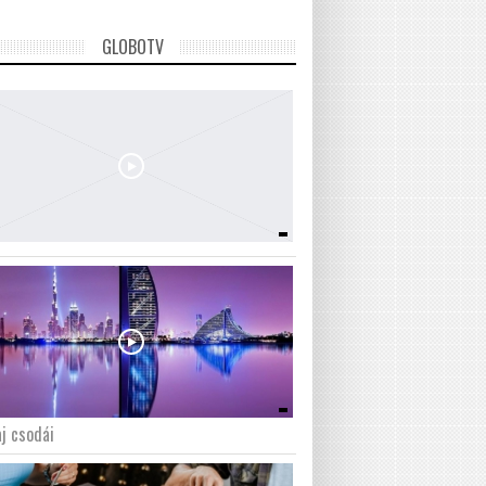
GLOBOTV
j csodái