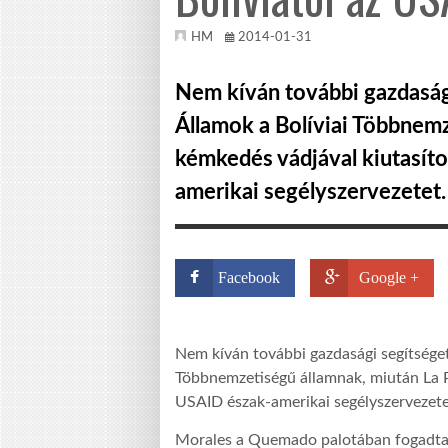
HM
2014-01-31
Nem kíván további gazdasági
Államok a Bolíviai Többnemz
kémkedés vádjával kiutasíto
amerikai segélyszervezetet.
Facebook
Google +
Nem kíván további gazdasági segítséget 
Többnemzetiségű államnak, miután La P
USAID észak-amerikai segélyszervezete
Morales a Quemado palotában fogadta a