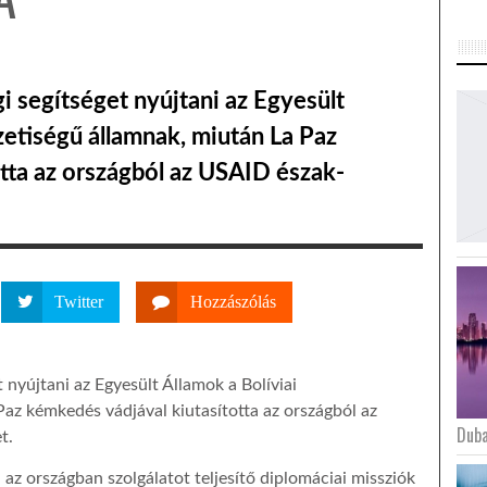
 segítséget nyújtani az Egyesült
etiségű államnak, miután La Paz
tta az országból az USAID észak-
Twitter
Hozzászólás
nyújtani az Egyesült Államok a Bolíviai
az kémkedés vádjával kiutasította az országból az
Duba
t.
z országban szolgálatot teljesítő diplomáciai missziók