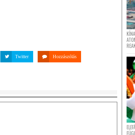
KÍNA
ATO
REA
Twitter
Hozzászólás
ELE
FÜG