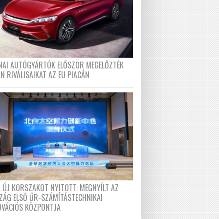
ÍNAI AUTÓGYÁRTÓK ELŐSZÖR MEGELŐZTÉK
N RIVÁLISAIKAT AZ EU PIACÁN
A ÚJ KORSZAKOT NYITOTT: MEGNYÍLT AZ
ZÁG ELSŐ ŰR-SZÁMÍTÁSTECHNIKAI
OVÁCIÓS KÖZPONTJA