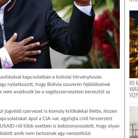
sításával kapcsolatban a bolíviai törvényhozás
80 
úgy nyilatkozott, hogy Bolívia szuverén fejlődésének
VAR
k nem avatkozik be a segélyszervezeten keresztül az
VÍZ
jogvédő szervezet is komoly kritikákkal illette, hiszen
pcsolatokat ápol a CIA-val, egyfajta civil hírszerzést
 A USAID-ről több esetben is bebizonyosodott, hogy olyan
lódott amik nem tartoznak egy nemzetközi