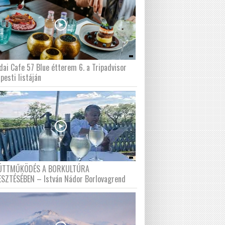
dai Cafe 57 Blue étterem 6. a Tripadvisor
pesti listáján
ÜTTMŰKÖDÉS A BORKULTÚRA
ESZTÉSÉBEN – István Nádor Borlovagrend