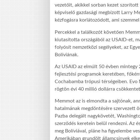
vezetőit, akikkel sorban kezet szorítot
képviselő gazdasági megbízott Larry 
kézfogásra korlátozódott, ami szemmel 
Percekkel a találkozót követően Memmo
kiutasította országából az USAID-et, m
folyósít nemzetközi segélyeket, az Egy
Bolíviának.
Az USAID az elmúlt 50 évben mintegy 2 
fejlesztési programok keretében, főkén
Cochabamba trópusi térségeiben. Evo 
rögtön évi 40 millió dollárra csökkente
Memmot az is elmondta a sajtónak, anna
hatalmának megdöntésére szervezett ös
Pazba delegált nagykövetét, Washington
szerződés keretein belül rendezni. Az 
meg Bolíviával, pláne ha figyelembe v
Amerikában grundölt államcsínyek elk