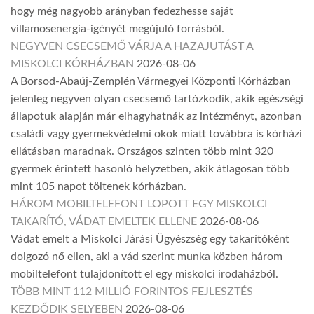
hogy még nagyobb arányban fedezhesse saját
villamosenergia-igényét megújuló forrásból.
NEGYVEN CSECSEMŐ VÁRJA A HAZAJUTÁST A
MISKOLCI KÓRHÁZBAN
2026-08-06
A Borsod-Abaúj-Zemplén Vármegyei Központi Kórházban
jelenleg negyven olyan csecsemő tartózkodik, akik egészségi
állapotuk alapján már elhagyhatnák az intézményt, azonban
családi vagy gyermekvédelmi okok miatt továbbra is kórházi
ellátásban maradnak. Országos szinten több mint 320
gyermek érintett hasonló helyzetben, akik átlagosan több
mint 105 napot töltenek kórházban.
HÁROM MOBILTELEFONT LOPOTT EGY MISKOLCI
TAKARÍTÓ, VÁDAT EMELTEK ELLENE
2026-08-06
Vádat emelt a Miskolci Járási Ügyészség egy takarítóként
dolgozó nő ellen, aki a vád szerint munka közben három
mobiltelefont tulajdonított el egy miskolci irodaházból.
TÖBB MINT 112 MILLIÓ FORINTOS FEJLESZTÉS
KEZDŐDIK SELYEBEN
2026-08-06