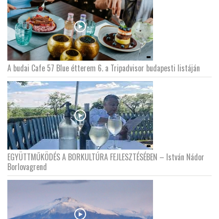
A budai Cafe 57 Blue étterem 6. a Tripadvisor budapesti listáján
EGYÜTTMŰKÖDÉS A BORKULTÚRA FEJLESZTÉSÉBEN – István Nádor
Borlovagrend