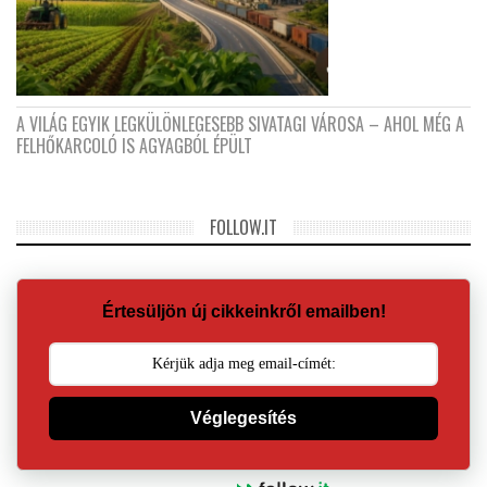
A VILÁG EGYIK LEGKÜLÖNLEGESEBB SIVATAGI VÁROSA – AHOL MÉG A
FELHŐKARCOLÓ IS AGYAGBÓL ÉPÜLT
FOLLOW.IT
Értesüljön új cikkeinkről emailben!
Véglegesítés