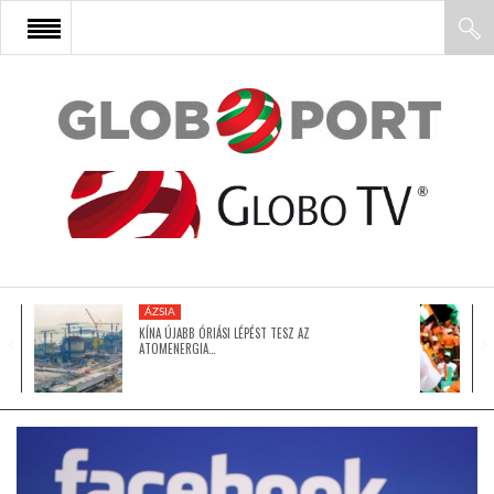
FŐOLDAL
AFRIKA
EURÓPA
ÁZSIA
ÁZSIA
KÍNA ÚJABB ÓRIÁSI LÉPÉST TESZ AZ
ATOMENERGIA…
ÉSZAK-AMERIKA
LATIN-AMERIKA