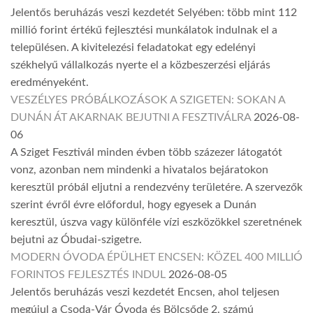
Jelentős beruházás veszi kezdetét Selyében: több mint 112
millió forint értékű fejlesztési munkálatok indulnak el a
településen. A kivitelezési feladatokat egy edelényi
székhelyű vállalkozás nyerte el a közbeszerzési eljárás
eredményeként.
VESZÉLYES PRÓBÁLKOZÁSOK A SZIGETEN: SOKAN A
DUNÁN ÁT AKARNAK BEJUTNI A FESZTIVÁLRA
2026-08-
06
A Sziget Fesztivál minden évben több százezer látogatót
vonz, azonban nem mindenki a hivatalos bejáratokon
keresztül próbál eljutni a rendezvény területére. A szervezők
szerint évről évre előfordul, hogy egyesek a Dunán
keresztül, úszva vagy különféle vízi eszközökkel szeretnének
bejutni az Óbudai-szigetre.
MODERN ÓVODA ÉPÜLHET ENCSEN: KÖZEL 400 MILLIÓ
FORINTOS FEJLESZTÉS INDUL
2026-08-05
Jelentős beruházás veszi kezdetét Encsen, ahol teljesen
megújul a Csoda-Vár Óvoda és Bölcsőde 2. számú