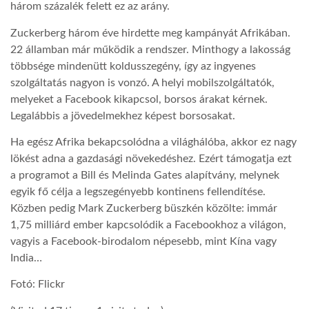
három százalék felett ez az arány.
LATIMO.HU
Zuckerberg három éve hirdette meg kampányát Afrikában.
22 államban már működik a rendszer. Minthogy a lakosság
többsége mindenütt koldusszegény, így az ingyenes
GLOBOBOOK
szolgáltatás nagyon is vonzó. A helyi mobilszolgáltatók,
melyeket a Facebook kikapcsol, borsos árakat kérnek.
Legalábbis a jövedelmekhez képest borsosakat.
Ha egész Afrika bekapcsolódna a világhálóba, akkor ez nagy
lökést adna a gazdasági növekedéshez. Ezért támogatja ezt
a programot a Bill és Melinda Gates alapítvány, melynek
egyik fő célja a legszegényebb kontinens fellendítése.
Közben pedig Mark Zuckerberg büszkén közölte: immár
1,75 milliárd ember kapcsolódik a Facebookhoz a világon,
vagyis a Facebook-birodalom népesebb, mint Kína vagy
India…
Fotó: Flickr