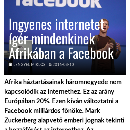
KÖZEL-KELET
Ingyenes internetet
ígér mindenkinek
AUSZTRÁLIA
Afrikában a Facebook
A VILÁG ITTHON
LENGYEL MIKLÓS
2016-08-10
MÉDIA
Afrika háztartásainak háromnegyede nem
kapcsolódik az internethez. Ez az arány
Európában 20%. Ezen kíván változtatni a
GLOBOTV BP
Facebook milliárdos főnöke. Mark
Zuckerberg alapvető emberi jognak tekinti
HÍR3D