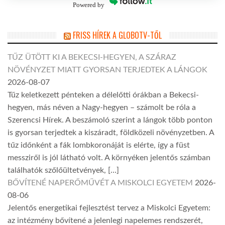
Powered by
FRISS HÍREK A GLOBOTV-TŐL
TŰZ ÜTÖTT KI A BEKECSI-HEGYEN, A SZÁRAZ
NÖVÉNYZET MIATT GYORSAN TERJEDTEK A LÁNGOK
2026-08-07
Tűz keletkezett pénteken a délelőtti órákban a Bekecsi-
hegyen, más néven a Nagy-hegyen – számolt be róla a
Szerencsi Hírek. A beszámoló szerint a lángok több ponton
is gyorsan terjedtek a kiszáradt, földközeli növényzetben. A
tűz időnként a fák lombkoronáját is elérte, így a füst
messziről is jól látható volt. A környéken jelentős számban
találhatók szőlőültetvények, […]
BŐVÍTENÉ NAPERŐMŰVÉT A MISKOLCI EGYETEM
2026-
08-06
Jelentős energetikai fejlesztést tervez a Miskolci Egyetem:
az intézmény bővítené a jelenlegi napelemes rendszerét,