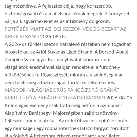
tagintézménye. A fejlesztés célja, hogy korszerűbb,
biztonságosabb és a mai elvárásoknak megfelelő környezet
várja a kisgyermekeket és az intézmény dolgozóit.
FERTŐZÉS MIATT AZ IDEI SZEZON VÉGÉIG BEZÁRT AZ
ARLÓI STRAND
2026-08-05
A 2026-os fürdési szezon hátralévő részében nem fogadhat
látogatókat az Arlói Suvadás Liget Strand. A Borsod-Abaúj-
Zemplén Vármegyei Kormányhivatal laboratóriumi
vizsgálatok eredményei alapján rendelte el a fürdőhely
működésének felfüggesztését, miután a vízminőség már
nem felelt meg a biztonságos fürdőzés feltételeinek.
MÁSODIK VILÁGHÁBORÚS PÁNCÉLTÖRŐ GRÁNÁT
KERÜLT ELŐ A BARÁTHEGYI MAJORSÁGBAN
2026-08-05
Különleges esemény szakította meg hétfőn a Szimbiózis
Alapítvány Baráthegyi Majorságában zajló tanösvény-
fejlesztési munkálatokat. Az erdei útszakasz építése során
egy munkagép egy robbanótestnek látszó tárgyat fordított
ki a földből.A helyszínre érkező rendőrjárőr a területet