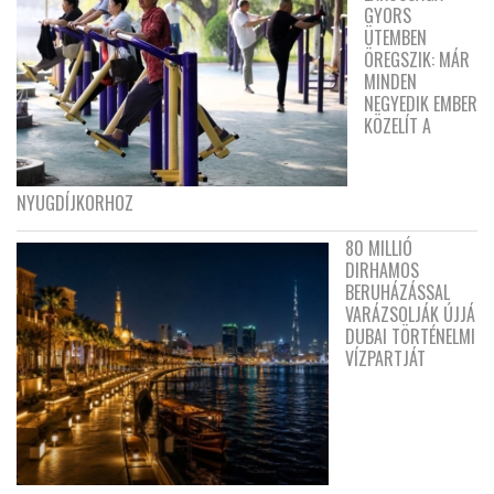
GYORS
ÜTEMBEN
ÖREGSZIK: MÁR
MINDEN
NEGYEDIK EMBER
KÖZELÍT A
NYUGDÍJKORHOZ
80 MILLIÓ
DIRHAMOS
BERUHÁZÁSSAL
VARÁZSOLJÁK ÚJJÁ
DUBAI TÖRTÉNELMI
VÍZPARTJÁT