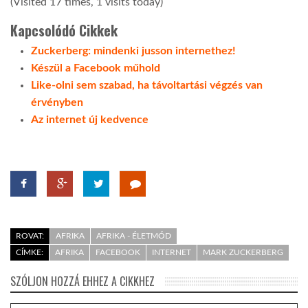
(Visited 17 times, 1 visits today)
Kapcsolódó Cikkek
Zuckerberg: mindenki jusson internethez!
Készül a Facebook műhold
Like-olni sem szabad, ha távoltartási végzés van
érvényben
Az internet új kedvence
ROVAT:
AFRIKA
AFRIKA - ÉLETMÓD
CÍMKE:
AFRIKA
FACEBOOK
INTERNET
MARK ZUCKERBERG
SZÓLJON HOZZÁ EHHEZ A CIKKHEZ