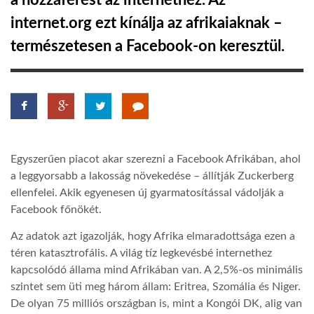
a hozzáférést az internethez. Az
internet.org ezt kínálja az afrikaiaknak –
TROPICALMAGAZIN
természetesen a Facebook-on keresztül.
GLOBOTV
AFRIKA TUDÁSTÁR
Egyszerűen piacot akar szerezni a Facebook Afrikában, ahol
A NAP SZÉPE
a leggyorsabb a lakosság növekedése – állítják Zuckerberg
ellenfelei. Akik egyenesen új gyarmatosítással vádolják a
Facebook főnökét.
LINKTR.EE
Az adatok azt igazolják, hogy Afrika elmaradottsága ezen a
téren katasztrofális. A világ tíz legkevésbé internethez
GLOBOZSARU
kapcsolódó állama mind Afrikában van. A 2,5%-os minimális
szintet sem üti meg három állam: Eritrea, Szomália és Niger.
DOBRAVERO.HU
De olyan 75 milliós országban is, mint a Kongói DK, alig van