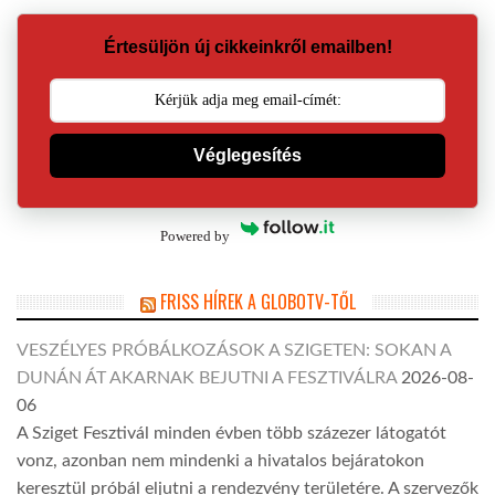
Értesüljön új cikkeinkről emailben!
Véglegesítés
Powered by
FRISS HÍREK A GLOBOTV-TŐL
VESZÉLYES PRÓBÁLKOZÁSOK A SZIGETEN: SOKAN A
DUNÁN ÁT AKARNAK BEJUTNI A FESZTIVÁLRA
2026-08-
06
A Sziget Fesztivál minden évben több százezer látogatót
vonz, azonban nem mindenki a hivatalos bejáratokon
keresztül próbál eljutni a rendezvény területére. A szervezők