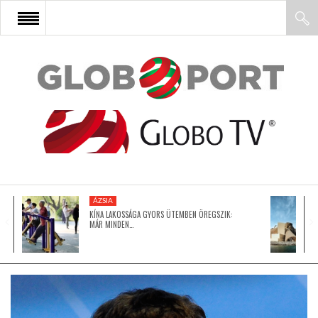
FŐOLDAL
AFRIKA
EURÓPA
ÁZSIA
ÁZSIA
KÍNA LAKOSSÁGA GYORS ÜTEMBEN ÖREGSZIK:
MÁR MINDEN…
ÉSZAK-AMERIKA
LATIN-AMERIKA