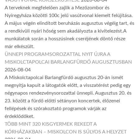
VASÚTVONAL KORSZERŰSÍTÉSE
2026-08-04
A terveknek megfelelően zajlik a Mezőzombor és
Nyíregyháza közötti 100c jelű vasútvonal kiemelt felújítása.
A május végén elindított beruházás augusztus végéig tart, és
a rendkívüli nyári hőség sem akadályozta a kivitelezést.A
munkálatok során a hosszúsínek cseréjének döntő része
már elkészült.
ÜNNEPI PROGRAMSOROZATTAL NYIT ÚJRA A
MISKOLCTAPOLCAI BARLANGFÜRDŐ AUGUSZTUSBAN
2026-08-04
A Miskolctapolcai Barlangfürdő augusztus 20-án ismét
megnyitja kapuit a látogatók előtt, a visszatérést pedig egy
négynapos rendezvénysorozattal ünnepli. Augusztus 20. és
23. között a fürdő előtti sétányon koncertek, élőzenei
fellépések és szórakoztató programok várják az
érdeklődőket.
TÖBB MINT 320 KISGYERMEK REKEDT A
KÓRHÁZAKBAN – MISKOLCON IS SÚLYOS A HELYZET