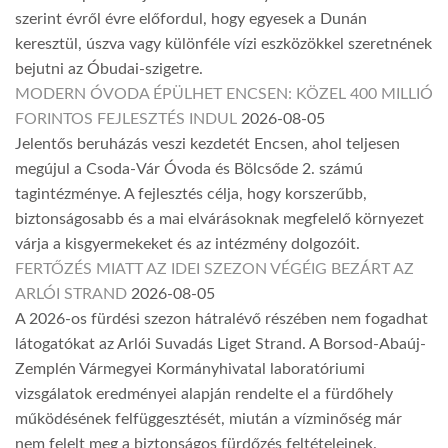
szerint évről évre előfordul, hogy egyesek a Dunán
keresztül, úszva vagy különféle vízi eszközökkel szeretnének
bejutni az Óbudai-szigetre.
MODERN ÓVODA ÉPÜLHET ENCSEN: KÖZEL 400 MILLIÓ
FORINTOS FEJLESZTÉS INDUL
2026-08-05
Jelentős beruházás veszi kezdetét Encsen, ahol teljesen
megújul a Csoda-Vár Óvoda és Bölcsőde 2. számú
tagintézménye. A fejlesztés célja, hogy korszerűbb,
biztonságosabb és a mai elvárásoknak megfelelő környezet
várja a kisgyermekeket és az intézmény dolgozóit.
FERTŐZÉS MIATT AZ IDEI SZEZON VÉGÉIG BEZÁRT AZ
ARLÓI STRAND
2026-08-05
A 2026-os fürdési szezon hátralévő részében nem fogadhat
látogatókat az Arlói Suvadás Liget Strand. A Borsod-Abaúj-
Zemplén Vármegyei Kormányhivatal laboratóriumi
vizsgálatok eredményei alapján rendelte el a fürdőhely
működésének felfüggesztését, miután a vízminőség már
nem felelt meg a biztonságos fürdőzés feltételeinek.