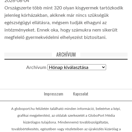
2026-08-04
Országszerte több mint 320 olyan kisgyermek tartózkodik
jelenleg kórházakban, akiknek már nincs szükségük
egészségügyi ellátásra, mégsem tudják elhagyni az
intézményeket. Ennek oka, hogy számukra nem sikerült
megfelelő gyermekvédelmi elhelyezést biztosítani.
ARCHÍVUM
Archívum
Impresszum
Kapcsolat
A globoport.hu felületén található minden információ, beleértve a képi,
grafikai megjelenítést, az oldalak szerkezetét a GloboPort Média
kizárólagos tulajdona. Mindennemű továbbszolgáltatás,
továbbértékesítés, egészében vagy részleteiben az újraközlés kizárólag a