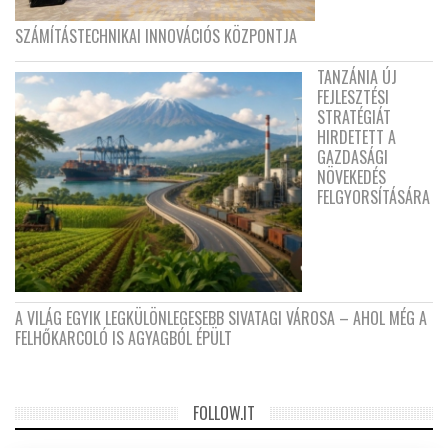
SZÁMÍTÁSTECHNIKAI INNOVÁCIÓS KÖZPONTJA
TANZÁNIA ÚJ
FEJLESZTÉSI
STRATÉGIÁT
HIRDETETT A
GAZDASÁGI
NÖVEKEDÉS
FELGYORSÍTÁSÁRA
A VILÁG EGYIK LEGKÜLÖNLEGESEBB SIVATAGI VÁROSA – AHOL MÉG A
FELHŐKARCOLÓ IS AGYAGBÓL ÉPÜLT
FOLLOW.IT