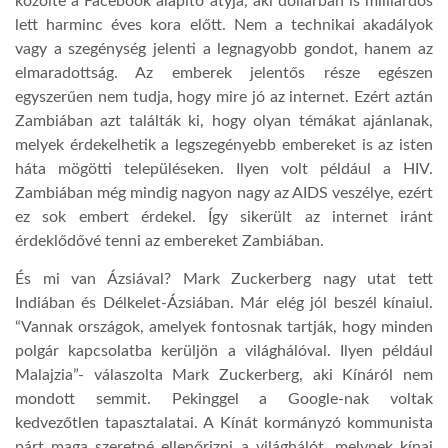
közölte a Facebook alapító atyja, aki dollárban is milliárdos
lett harminc éves kora előtt. Nem a technikai akadályok
LATIMO.HU
vagy a szegénység jelenti a legnagyobb gondot, hanem az
elmaradottság. Az emberek jelentős része egészen
egyszerűen nem tudja, hogy mire jó az internet. Ezért aztán
GLOBOBOOK
Zambiában azt találták ki, hogy olyan témákat ajánlanak,
melyek érdekelhetik a legszegényebb embereket is az isten
háta mögötti településeken. Ilyen volt például a HIV.
Zambiában még mindig nagyon nagy az AIDS veszélye, ezért
ez sok embert érdekel. Így sikerült az internet iránt
érdeklődővé tenni az embereket Zambiában.
És mi van Ázsiával? Mark Zuckerberg nagy utat tett
Indiában és Délkelet-Ázsiában. Már elég jól beszél kínaiul.
“Vannak országok, amelyek fontosnak tartják, hogy minden
polgár kapcsolatba kerüljön a világhálóval. Ilyen például
Malajzia”- válaszolta Mark Zuckerberg, aki Kínáról nem
mondott semmit. Pekinggel a Google-nak voltak
kedvezőtlen tapasztalatai. A Kínát kormányzó kommunista
párt maga szeretné ellenőrizni a világhálót, melynek kínai