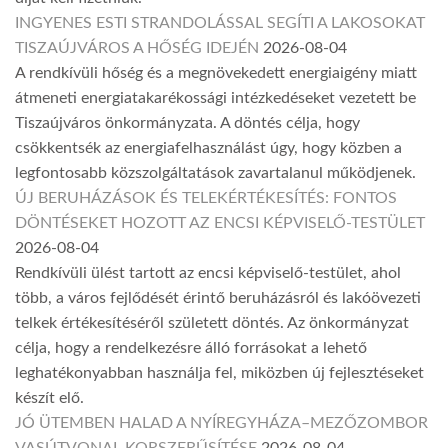
INGYENES ESTI STRANDOLÁSSAL SEGÍTI A LAKOSOKAT
TISZAÚJVÁROS A HŐSÉG IDEJÉN
2026-08-04
A rendkívüli hőség és a megnövekedett energiaigény miatt
átmeneti energiatakarékossági intézkedéseket vezetett be
Tiszaújváros önkormányzata. A döntés célja, hogy
csökkentsék az energiafelhasználást úgy, hogy közben a
legfontosabb közszolgáltatások zavartalanul működjenek.
ÚJ BERUHÁZÁSOK ÉS TELEKÉRTÉKESÍTÉS: FONTOS
DÖNTÉSEKET HOZOTT AZ ENCSI KÉPVISELŐ-TESTÜLET
2026-08-04
Rendkívüli ülést tartott az encsi képviselő-testület, ahol
több, a város fejlődését érintő beruházásról és lakóövezeti
telkek értékesítéséről született döntés. Az önkormányzat
célja, hogy a rendelkezésre álló forrásokat a lehető
leghatékonyabban használja fel, miközben új fejlesztéseket
készít elő.
JÓ ÜTEMBEN HALAD A NYÍREGYHÁZA–MEZŐZOMBOR