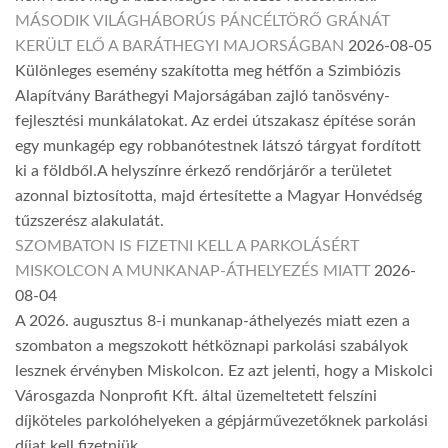
MÁSODIK VILÁGHÁBORÚS PÁNCÉLTÖRŐ GRÁNÁT
KERÜLT ELŐ A BARÁTHEGYI MAJORSÁGBAN
2026-08-05
Különleges esemény szakította meg hétfőn a Szimbiózis
Alapítvány Baráthegyi Majorságában zajló tanösvény-
fejlesztési munkálatokat. Az erdei útszakasz építése során
egy munkagép egy robbanótestnek látszó tárgyat fordított
ki a földből.A helyszínre érkező rendőrjárőr a területet
azonnal biztosította, majd értesítette a Magyar Honvédség
tűzszerész alakulatát.
SZOMBATON IS FIZETNI KELL A PARKOLÁSÉRT
MISKOLCON A MUNKANAP-ÁTHELYEZÉS MIATT
2026-
08-04
A 2026. augusztus 8-i munkanap-áthelyezés miatt ezen a
szombaton a megszokott hétköznapi parkolási szabályok
lesznek érvényben Miskolcon. Ez azt jelenti, hogy a Miskolci
Városgazda Nonprofit Kft. által üzemeltetett felszíni
díjköteles parkolóhelyeken a gépjárművezetőknek parkolási
díjat kell fizetniük.