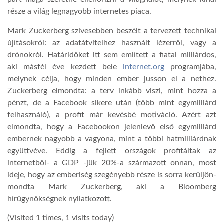
része a világ legnagyobb internetes piaca.
Mark Zuckerberg szívesebben beszélt a tervezett technikai
újításokról: az adatátvitelhez használt lézerről, vagy a
drónokról. Határidőket itt sem említett a fiatal milliárdos,
aki másfél éve kezdett bele
internet.org
programjába,
melynek célja, hogy minden ember jusson el a nethez.
Zuckerberg elmondta: a terv inkább viszi, mint hozza a
pénzt, de a Facebook sikere után (több mint egymilliárd
felhasználó), a profit már kevésbé motiváció. Azért azt
elmondta, hogy a Facebookon jelenlevő első egymilliárd
embernek nagyobb a vagyona, mint a többi hatmilliárdnak
együttvéve. Eddig a fejlett országok profitáltak az
internetből- a GDP -jük 20%-a származott onnan, most
ideje, hogy az emberiség szegényebb része is sorra kerüljön-
mondta Mark Zuckerberg, aki a Bloomberg
hírügynökségnek nyilatkozott.
(Visited 1 times, 1 visits today)