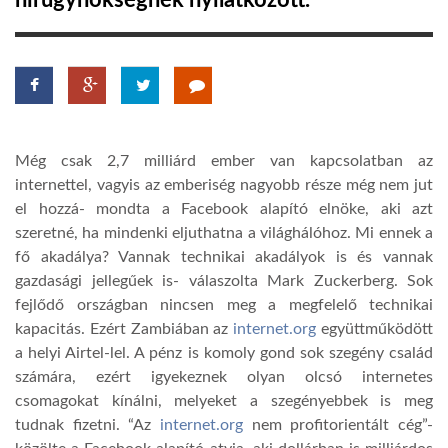
hírügynökségnek nyilatkozott.
TROPICALMAGAZIN
GLOBOTV
Még csak 2,7 milliárd ember van kapcsolatban az
AFRIKA TUDÁSTÁR
internettel, vagyis az emberiség nagyobb része még nem jut
el hozzá- mondta a Facebook alapító elnöke, aki azt
szeretné, ha mindenki eljuthatna a világhálóhoz. Mi ennek a
A NAP SZÉPE
fő akadálya? Vannak technikai akadályok is és vannak
gazdasági jellegűek is- válaszolta Mark Zuckerberg. Sok
LINKTR.EE
fejlődő országban nincsen meg a megfelelő technikai
kapacitás. Ezért Zambiában az
internet.org
együttműködött
a helyi Airtel-lel. A pénz is komoly gond sok szegény család
GLOBOZSARU
számára, ezért igyekeznek olyan olcsó internetes
csomagokat kínálni, melyeket a szegényebbek is meg
tudnak fizetni. “Az
internet.org
nem profitorientált cég”-
DOBRAVERO.HU