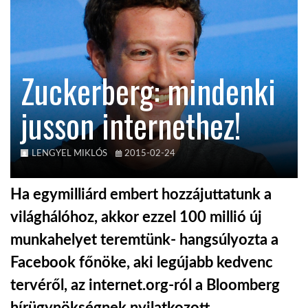
KÖZEL-KELET
Zuckerberg: mindenki
AUSZTRÁLIA
jusson internethez!
A VILÁG ITTHON
LENGYEL MIKLÓS
2015-02-24
MÉDIA
Ha egymilliárd embert hozzájuttatunk a
világhálóhoz, akkor ezzel 100 millió új
munkahelyet teremtünk- hangsúlyozta a
GLOBOTV BP
Facebook főnöke, aki legújabb kedvenc
tervéről, az internet.org-ról a Bloomberg
HÍR3D