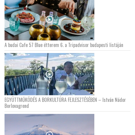
A budai Cafe 57 Blue étterem 6. a Tripadvisor budapesti listáján
EGYÜTTMŰKÖDÉS A BORKULTÚRA FEJLESZTÉSÉBEN – István Nádor
Borlovagrend