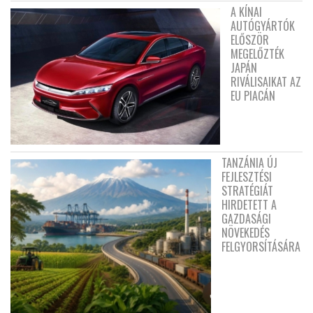
A KÍNAI
AUTÓGYÁRTÓK
ELŐSZÖR
MEGELŐZTÉK
JAPÁN
RIVÁLISAIKAT AZ
EU PIACÁN
TANZÁNIA ÚJ
FEJLESZTÉSI
STRATÉGIÁT
HIRDETETT A
GAZDASÁGI
NÖVEKEDÉS
FELGYORSÍTÁSÁRA