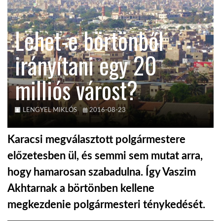
KÖZEL-KELET
Lehet-e börtönből
irányítani egy 20
AUSZTRÁLIA
milliós várost?
A VILÁG ITTHON
LENGYEL MIKLÓS
2016-08-23
MÉDIA
Karacsi megválasztott polgármestere
előzetesben ül, és semmi sem mutat arra,
hogy hamarosan szabadulna. Így Vaszim
GLOBOTV BP
Akhtarnak a börtönben kellene
megkezdenie polgármesteri ténykedését.
HÍR3D