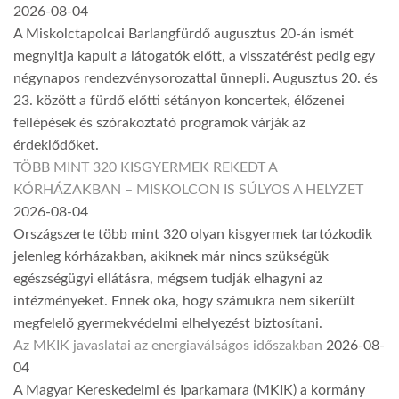
2026-08-04
A Miskolctapolcai Barlangfürdő augusztus 20-án ismét
megnyitja kapuit a látogatók előtt, a visszatérést pedig egy
négynapos rendezvénysorozattal ünnepli. Augusztus 20. és
23. között a fürdő előtti sétányon koncertek, élőzenei
fellépések és szórakoztató programok várják az
érdeklődőket.
TÖBB MINT 320 KISGYERMEK REKEDT A
KÓRHÁZAKBAN – MISKOLCON IS SÚLYOS A HELYZET
2026-08-04
Országszerte több mint 320 olyan kisgyermek tartózkodik
jelenleg kórházakban, akiknek már nincs szükségük
egészségügyi ellátásra, mégsem tudják elhagyni az
intézményeket. Ennek oka, hogy számukra nem sikerült
megfelelő gyermekvédelmi elhelyezést biztosítani.
Az MKIK javaslatai az energiaválságos időszakban
2026-08-
04
A Magyar Kereskedelmi és Iparkamara (MKIK) a kormány