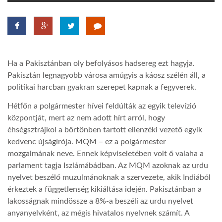
TROPICALMAGAZIN
GLOBOTV
Ha a Pakisztánban oly befolyásos hadsereg ezt hagyja.
Pakisztán legnagyobb városa amúgyis a káosz szélén áll, a
AFRIKA TUDÁSTÁR
politikai harcban gyakran szerepet kapnak a fegyverek.
Hétfőn a polgármester hívei feldúlták az egyik televízió
A NAP SZÉPE
központját, mert az nem adott hírt arról, hogy
éhségsztrájkol a börtönben tartott ellenzéki vezető egyik
kedvenc újságírója. MQM – ez a polgármester
LINKTR.EE
mozgalmának neve. Ennek képviseletében volt ő valaha a
parlament tagja Iszlámábádban. Az MQM azoknak az urdu
nyelvet beszélő muzulmánoknak a szervezete, akik Indiából
GLOBOZSARU
érkeztek a függetlenség kikiáltása idején. Pakisztánban a
lakosságnak mindössze a 8%-a beszéli az urdu nyelvet
DOBRAVERO.HU
anyanyelvként, az mégis hivatalos nyelvnek számít. A