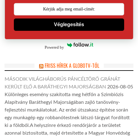
Véglegesítés
Powered by
FRISS HÍREK A GLOBOTV-TŐL
MÁSODIK VILÁGHÁBORÚS PÁNCÉLTÖRŐ GRÁNÁT
KERÜLT ELŐ A BARÁTHEGYI MAJORSÁGBAN
2026-08-05
Különleges esemény szakította meg hétfőn a Szimbiózis
Alapítvány Baráthegyi Majorságában zajló tanösvény-
fejlesztési munkálatokat. Az erdei útszakasz építése során
egy munkagép egy robbanótestnek látszó tárgyat fordított
ki a földből.A helyszínre érkező rendőrjárőr a területet
azonnal biztosította, majd értesítette a Magyar Honvédség