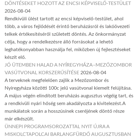
DÖNTÉSEKET HOZOTT AZ ENCSI KÉPVISELŐ-TESTÜLET
2026-08-04
Rendkívüli ülést tartott az encsi képviselő-testület, ahol
több, a város fejlődését érintő beruházásról és lakóövezeti
telkek értékesítéséről született döntés. Az önkormányzat
célja, hogy a rendelkezésre álló forrásokat a lehető
leghatékonyabban használja fel, miközben új fejlesztéseket
készít elő.
JÓ ÜTEMBEN HALAD A NYÍREGYHÁZA–MEZŐZOMBOR
VASÚTVONAL KORSZERŰSÍTÉSE
2026-08-04
A terveknek megfelelően zajlik a Mezőzombor és
Nyíregyháza közötti 100c jelű vasútvonal kiemelt felújítása.
A május végén elindított beruházás augusztus végéig tart, és
a rendkívüli nyári hőség sem akadályozta a kivitelezést.A
munkálatok során a hosszúsínek cseréjének döntő része
már elkészült.
ÜNNEPI PROGRAMSOROZATTAL NYIT ÚJRA A
MISKOLCTAPOLCAI BARLANGFÜRDŐ AUGUSZTUSBAN