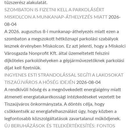
tűzszerész alakulatát.
SZOMBATON IS FIZETNI KELL A PARKOLÁSÉRT
MISKOLCON A MUNKANAP-ÁTHELYEZÉS MIATT
2026-
08-04
A 2026. augusztus 8-i munkanap-áthelyezés miatt ezen a
szombaton a megszokott hétköznapi parkolási szabályok
lesznek érvényben Miskolcon. Ez azt jelenti, hogy a Miskolci
Városgazda Nonprofit Kft. által üzemeltetett felszíni
díjköteles parkolóhelyeken a gépjárművezetőknek parkolási
díjat kell fizetniük.
INGYENES ESTI STRANDOLÁSSAL SEGÍTI A LAKOSOKAT
TISZAÚJVÁROS A HŐSÉG IDEJÉN
2026-08-04
A rendkívüli hőség és a megnövekedett energiaigény miatt
átmeneti energiatakarékossági intézkedéseket vezetett be
Tiszaújváros önkormányzata. A döntés célja, hogy
csökkentsék az energiafelhasználást úgy, hogy közben a
legfontosabb közszolgáltatások zavartalanul működjenek.
ÚJ BERUHÁZÁSOK ÉS TELEKÉRTÉKESÍTÉS: FONTOS