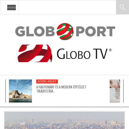
FŐOLDAL
AFRIKA
EURÓPA
KÖZEL-KELET
ÁZSIA
A HAGYOMÁNY ÉS A MODERN ÉPÍTÉSZET
TALÁLKOZÁSA…
ÉSZAK-AMERIKA
LATIN-AMERIKA