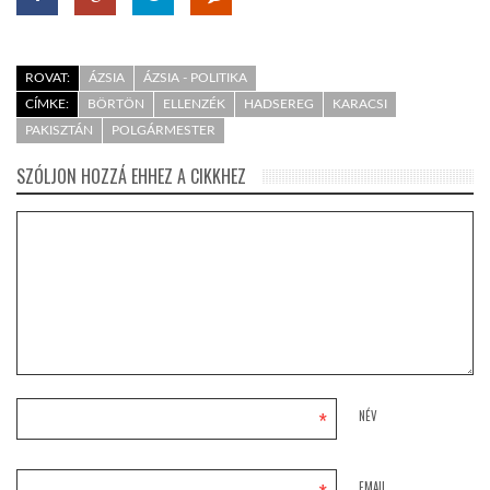
ROVAT:
ÁZSIA
ÁZSIA - POLITIKA
CÍMKE:
BÖRTÖN
ELLENZÉK
HADSEREG
KARACSI
PAKISZTÁN
POLGÁRMESTER
SZÓLJON HOZZÁ EHHEZ A CIKKHEZ
*
NÉV
EMAIL