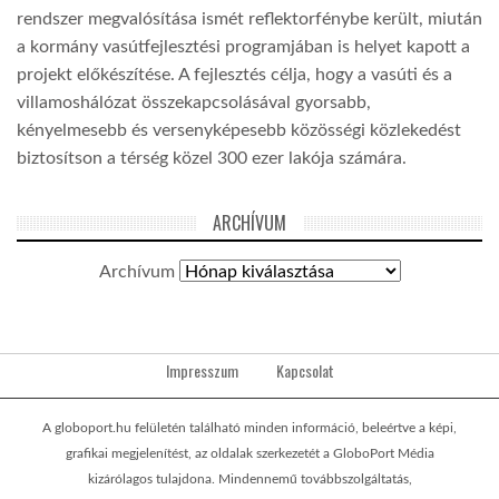
rendszer megvalósítása ismét reflektorfénybe került, miután
a kormány vasútfejlesztési programjában is helyet kapott a
projekt előkészítése. A fejlesztés célja, hogy a vasúti és a
villamoshálózat összekapcsolásával gyorsabb,
kényelmesebb és versenyképesebb közösségi közlekedést
biztosítson a térség közel 300 ezer lakója számára.
ARCHÍVUM
Archívum
Impresszum
Kapcsolat
A globoport.hu felületén található minden információ, beleértve a képi,
grafikai megjelenítést, az oldalak szerkezetét a GloboPort Média
kizárólagos tulajdona. Mindennemű továbbszolgáltatás,