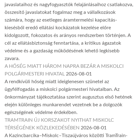
javaslataihoz és nagyfogyasztók felajánlásaihoz csatlakozva,
összesítő javaslatokat fogalmaz meg a vállalkozások
számára, hogy az esetleges áramtermelési kapacitás-
kiesésből eredő ellátási kockázatok kezelése előre
kidolgozott, fokozatos és arányos rendszerben történjen. A
cél az ellátásbiztonság fenntartása, a kritikus ágazatok
védelme és a gazdaság működésének lehető legkisebb
zavara.
A HŐSÉG MIATT HÁROM NAPRA BEZÁR A MISKOLCI
POLGÁRMESTERI HIVATAL
2026-08-01
A rendkívüli hőség miatt ideiglenesen szünetel az
ügyfélfogadás a miskolci polgármesteri hivatalban. Az
önkormányzat tájékoztatása szerint augusztus első hetének
elején különleges munkarendet vezetnek be a dolgozók
egészségének védelme érdekében.
TRAMTRAIN ÚJ KORSZAKOT NYITHAT MISKOLC
TÉRSÉGÉNEK KÖZLEKEDÉSÉBEN
2026-08-01
A Kazincbarcika–Miskolc–Tiszaújváros közötti TramTrain-