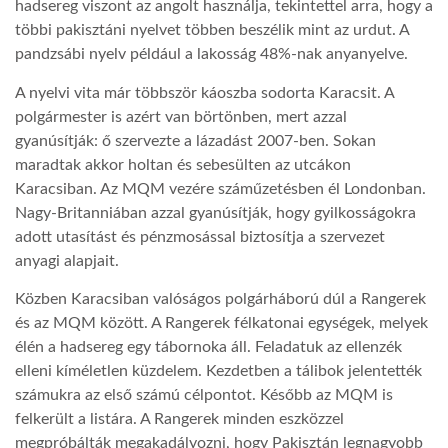
hadsereg viszont az angolt használja, tekintettel arra, hogy a
többi pakisztáni nyelvet többen beszélik mint az urdut. A
LATIMO.HU
pandzsábi nyelv például a lakosság 48%-nak anyanyelve.
A nyelvi vita már többször káoszba sodorta Karacsit. A
GLOBOBOOK
polgármester is azért van börtönben, mert azzal
gyanúsítják: ő szervezte a lázadást 2007-ben. Sokan
maradtak akkor holtan és sebesülten az utcákon
Karacsiban. Az MQM vezére száműzetésben él Londonban.
Nagy-Britanniában azzal gyanúsítják, hogy gyilkosságokra
adott utasítást és pénzmosással biztosítja a szervezet
anyagi alapjait.
Közben Karacsiban valóságos polgárháború dúl a Rangerek
és az MQM között. A Rangerek félkatonai egységek, melyek
élén a hadsereg egy tábornoka áll. Feladatuk az ellenzék
elleni kíméletlen küzdelem. Kezdetben a tálibok jelentették
számukra az első számú célpontot. Később az MQM is
felkerült a listára. A Rangerek minden eszközzel
megpróbálták megakadályozni, hogy Pakisztán legnagyobb