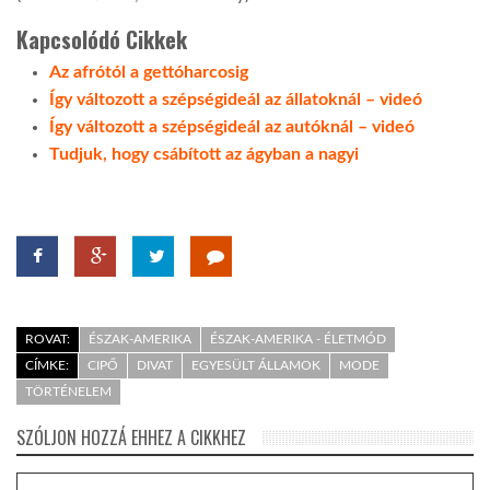
Kapcsolódó Cikkek
LATIMO.HU
Az afrótól a gettóharcosig
Így változott a szépségideál az állatoknál – videó
GLOBOBOOK
Így változott a szépségideál az autóknál – videó
Tudjuk, hogy csábított az ágyban a nagyi
ROVAT:
ÉSZAK-AMERIKA
ÉSZAK-AMERIKA - ÉLETMÓD
CÍMKE:
CIPŐ
DIVAT
EGYESÜLT ÁLLAMOK
MODE
TÖRTÉNELEM
SZÓLJON HOZZÁ EHHEZ A CIKKHEZ