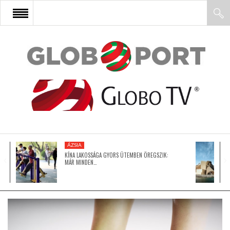
FŐOLDAL
AFRIKA
EURÓPA
ÁZSIA
ÁZSIA
KÍNA LAKOSSÁGA GYORS ÜTEMBEN ÖREGSZIK:
MÁR MINDEN…
ÉSZAK-AMERIKA
LATIN-AMERIKA