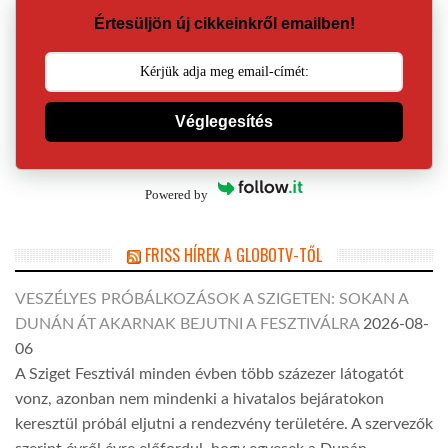
Értesüljön új cikkeinkről emailben!
Véglegesítés
Powered by
FRISS HÍREK A GLOBOTV-TŐL
VESZÉLYES PRÓBÁLKOZÁSOK A SZIGETEN: SOKAN A
DUNÁN ÁT AKARNAK BEJUTNI A FESZTIVÁLRA
2026-08-
06
A Sziget Fesztivál minden évben több százezer látogatót
vonz, azonban nem mindenki a hivatalos bejáratokon
keresztül próbál eljutni a rendezvény területére. A szervezők