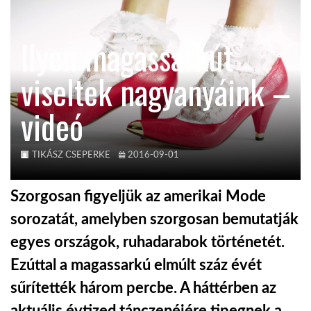
KÖZEL-KELET
Ilyen magassarkút
viseltek nagyanyáink –
AUSZTRÁLIA
videó
A VILÁG ITTHON
TIKÁSZ CSEPERKE
2016-09-01
MÉDIA
Szorgosan figyeljük az amerikai Mode
sorozatát, amelyben szorgosan bemutatják
egyes országok, ruhadarabok történetét.
GLOBOTV BP
Ezúttal a magassarkú elmúlt száz évét
sűrítették három percbe. A háttérben az
HÍR3D