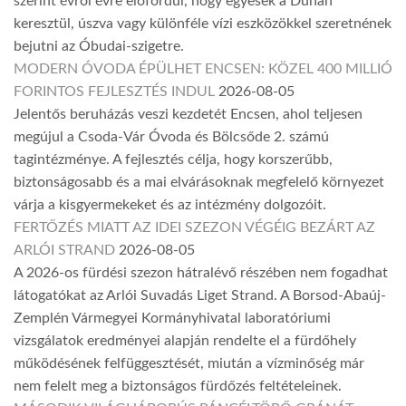
szerint évről évre előfordul, hogy egyesek a Dunán
keresztül, úszva vagy különféle vízi eszközökkel szeretnének
bejutni az Óbudai-szigetre.
MODERN ÓVODA ÉPÜLHET ENCSEN: KÖZEL 400 MILLIÓ
FORINTOS FEJLESZTÉS INDUL
2026-08-05
Jelentős beruházás veszi kezdetét Encsen, ahol teljesen
megújul a Csoda-Vár Óvoda és Bölcsőde 2. számú
tagintézménye. A fejlesztés célja, hogy korszerűbb,
biztonságosabb és a mai elvárásoknak megfelelő környezet
várja a kisgyermekeket és az intézmény dolgozóit.
FERTŐZÉS MIATT AZ IDEI SZEZON VÉGÉIG BEZÁRT AZ
ARLÓI STRAND
2026-08-05
A 2026-os fürdési szezon hátralévő részében nem fogadhat
látogatókat az Arlói Suvadás Liget Strand. A Borsod-Abaúj-
Zemplén Vármegyei Kormányhivatal laboratóriumi
vizsgálatok eredményei alapján rendelte el a fürdőhely
működésének felfüggesztését, miután a vízminőség már
nem felelt meg a biztonságos fürdőzés feltételeinek.