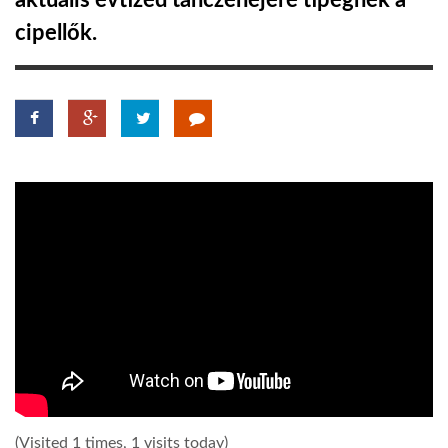
aktuális évtized tánczenéjére tipegnek a
cipellők.
TROPICALMAGAZIN
GLOBOTV
AFRIKA TUDÁSTÁR
A NAP SZÉPE
LINKTR.EE
GLOBOZSARU
DOBRAVERO.HU
(Visited 1 times, 1 visits today)