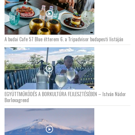
A budai Cafe 57 Blue étterem 6. a Tripadvisor budapesti listáján
EGYÜTTMŰKÖDÉS A BORKULTÚRA FEJLESZTÉSÉBEN – István Nádor
Borlovagrend