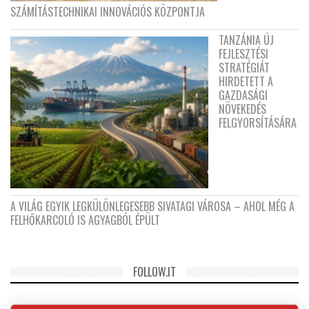
SZÁMÍTÁSTECHNIKAI INNOVÁCIÓS KÖZPONTJA
TANZÁNIA ÚJ
FEJLESZTÉSI
STRATÉGIÁT
HIRDETETT A
GAZDASÁGI
NÖVEKEDÉS
FELGYORSÍTÁSÁRA
A VILÁG EGYIK LEGKÜLÖNLEGESEBB SIVATAGI VÁROSA – AHOL MÉG A
FELHŐKARCOLÓ IS AGYAGBÓL ÉPÜLT
FOLLOW.IT