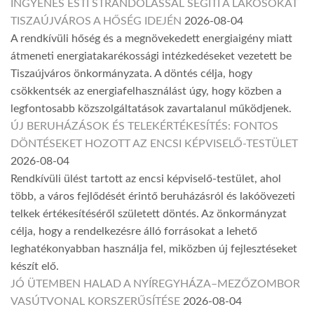
INGYENES ESTI STRANDOLÁSSAL SEGÍTI A LAKOSOKAT
TISZAÚJVÁROS A HŐSÉG IDEJÉN
2026-08-04
A rendkívüli hőség és a megnövekedett energiaigény miatt
átmeneti energiatakarékossági intézkedéseket vezetett be
Tiszaújváros önkormányzata. A döntés célja, hogy
csökkentsék az energiafelhasználást úgy, hogy közben a
legfontosabb közszolgáltatások zavartalanul működjenek.
ÚJ BERUHÁZÁSOK ÉS TELEKÉRTÉKESÍTÉS: FONTOS
DÖNTÉSEKET HOZOTT AZ ENCSI KÉPVISELŐ-TESTÜLET
2026-08-04
Rendkívüli ülést tartott az encsi képviselő-testület, ahol
több, a város fejlődését érintő beruházásról és lakóövezeti
telkek értékesítéséről született döntés. Az önkormányzat
célja, hogy a rendelkezésre álló forrásokat a lehető
leghatékonyabban használja fel, miközben új fejlesztéseket
készít elő.
JÓ ÜTEMBEN HALAD A NYÍREGYHÁZA–MEZŐZOMBOR
VASÚTVONAL KORSZERŰSÍTÉSE
2026-08-04