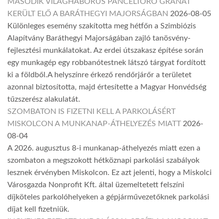
MÁSODIK VILÁGHÁBORÚS PÁNCÉLTÖRŐ GRÁNÁT
KERÜLT ELŐ A BARÁTHEGYI MAJORSÁGBAN
2026-08-05
Különleges esemény szakította meg hétfőn a Szimbiózis
Alapítvány Baráthegyi Majorságában zajló tanösvény-
fejlesztési munkálatokat. Az erdei útszakasz építése során
egy munkagép egy robbanótestnek látszó tárgyat fordított
ki a földből.A helyszínre érkező rendőrjárőr a területet
azonnal biztosította, majd értesítette a Magyar Honvédség
tűzszerész alakulatát.
SZOMBATON IS FIZETNI KELL A PARKOLÁSÉRT
MISKOLCON A MUNKANAP-ÁTHELYEZÉS MIATT
2026-
08-04
A 2026. augusztus 8-i munkanap-áthelyezés miatt ezen a
szombaton a megszokott hétköznapi parkolási szabályok
lesznek érvényben Miskolcon. Ez azt jelenti, hogy a Miskolci
Városgazda Nonprofit Kft. által üzemeltetett felszíni
díjköteles parkolóhelyeken a gépjárművezetőknek parkolási
díjat kell fizetniük.