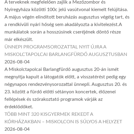
A terveknek megfelelően zajlik a Mezőzombor és
Nyíregyháza közötti 100c jelű vasútvonal kiemelt felújítása.
A május végén elindított beruházás augusztus végéig tart, és
a rendkívüli nyári hőség sem akadályozta a kivitelezést.A
munkálatok során a hosszúsínek cseréjének döntő része
már elkészült.
ÜNNEPI PROGRAMSOROZATTAL NYIT ÚJRA A
MISKOLCTAPOLCAI BARLANGFÜRDŐ AUGUSZTUSBAN
2026-08-04
A Miskolctapolcai Barlangfürdő augusztus 20-án ismét
megnyitja kapuit a látogatók előtt, a visszatérést pedig egy
négynapos rendezvénysorozattal ünnepli. Augusztus 20. és
23. között a fürdő előtti sétányon koncertek, élőzenei
fellépések és szórakoztató programok várják az
érdeklődőket.
TÖBB MINT 320 KISGYERMEK REKEDT A
KÓRHÁZAKBAN – MISKOLCON IS SÚLYOS A HELYZET
2026-08-04