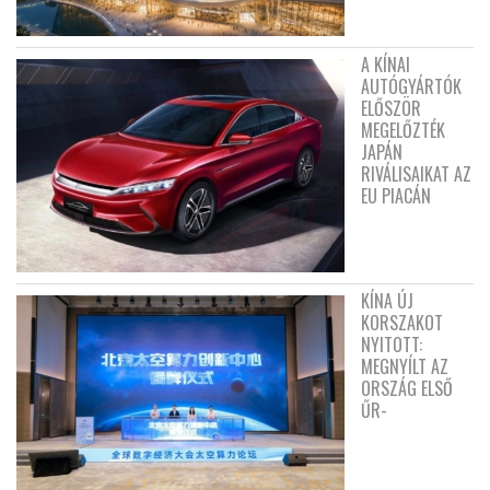
A KÍNAI
AUTÓGYÁRTÓK
ELŐSZÖR
MEGELŐZTÉK
JAPÁN
RIVÁLISAIKAT AZ
EU PIACÁN
KÍNA ÚJ
KORSZAKOT
NYITOTT:
MEGNYÍLT AZ
ORSZÁG ELSŐ
ŰR-