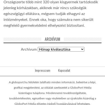
Országszerte több mint 320 olyan kisgyermek tartózkodik
jelenleg kórházakban, akiknek már nincs szükségük
egészségügyi ellátásra, mégsem tudják elhagyni az
intézményeket. Ennek oka, hogy számukra nem sikerült
megfelelő gyermekvédelmi elhelyezést biztosítani.
ARCHÍVUM
Archívum
Impresszum
Kapcsolat
A globoport.hu felületén található minden információ, beleértve a képi,
grafikai megjelenítést, az oldalak szerkezetét a GloboPort Média
kizárólagos tulajdona. Mindennemű továbbszolgáltatás,
továbbértékesítés, egészében vagy részleteiben az újraközlés kizárólag a
GloboPort Média előzetes írásbeli hozzájárulásával lehetséges.