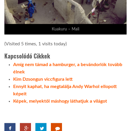
Kuakuru – Mali
(Visited 5 times, 1 visits today)
Kapcsolódó Cikkek
Amíg nem támad a hamburger, a bevándorlók tovább
élnek
Kim Dzsongun viccfigura lett
Ennyit kaphat, ha megtalálja Andy Warhol ellopott
képeit
Képek, melyektől máshogy láthatjuk a világot