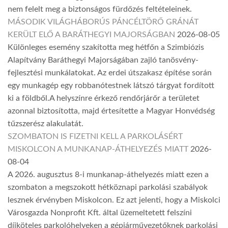
nem felelt meg a biztonságos fürdőzés feltételeinek.
MÁSODIK VILÁGHÁBORÚS PÁNCÉLTÖRŐ GRÁNÁT
KERÜLT ELŐ A BARÁTHEGYI MAJORSÁGBAN
2026-08-05
Különleges esemény szakította meg hétfőn a Szimbiózis
Alapítvány Baráthegyi Majorságában zajló tanösvény-
fejlesztési munkálatokat. Az erdei útszakasz építése során
egy munkagép egy robbanótestnek látszó tárgyat fordított
ki a földből.A helyszínre érkező rendőrjárőr a területet
azonnal biztosította, majd értesítette a Magyar Honvédség
tűzszerész alakulatát.
SZOMBATON IS FIZETNI KELL A PARKOLÁSÉRT
MISKOLCON A MUNKANAP-ÁTHELYEZÉS MIATT
2026-
08-04
A 2026. augusztus 8-i munkanap-áthelyezés miatt ezen a
szombaton a megszokott hétköznapi parkolási szabályok
lesznek érvényben Miskolcon. Ez azt jelenti, hogy a Miskolci
Városgazda Nonprofit Kft. által üzemeltetett felszíni
díjköteles parkolóhelyeken a gépjárművezetőknek parkolási