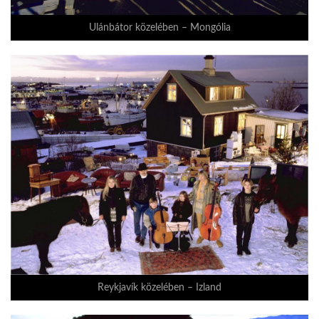
Ulánbátor közelében – Mongólia
Reykjavík közelében – Izland