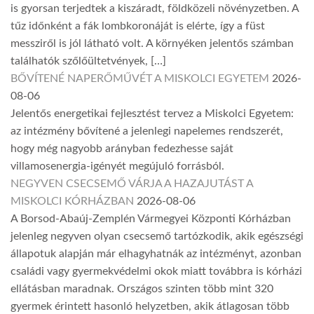
is gyorsan terjedtek a kiszáradt, földközeli növényzetben. A
tűz időnként a fák lombkoronáját is elérte, így a füst
messziről is jól látható volt. A környéken jelentős számban
találhatók szőlőültetvények, […]
BŐVÍTENÉ NAPERŐMŰVÉT A MISKOLCI EGYETEM
2026-
08-06
Jelentős energetikai fejlesztést tervez a Miskolci Egyetem:
az intézmény bővítené a jelenlegi napelemes rendszerét,
hogy még nagyobb arányban fedezhesse saját
villamosenergia-igényét megújuló forrásból.
NEGYVEN CSECSEMŐ VÁRJA A HAZAJUTÁST A
MISKOLCI KÓRHÁZBAN
2026-08-06
A Borsod-Abaúj-Zemplén Vármegyei Központi Kórházban
jelenleg negyven olyan csecsemő tartózkodik, akik egészségi
állapotuk alapján már elhagyhatnák az intézményt, azonban
családi vagy gyermekvédelmi okok miatt továbbra is kórházi
ellátásban maradnak. Országos szinten több mint 320
gyermek érintett hasonló helyzetben, akik átlagosan több