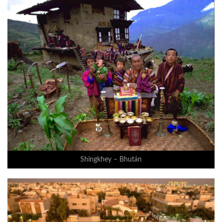
Shingkhey – Bhután