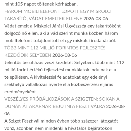
mint 105 napot töltenek kórházban.
HÁROM MOBILTELEFONT LOPOTT EGY MISKOLCI
TAKARÍTÓ, VÁDAT EMELTEK ELLENE
2026-08-06
Vádat emelt a Miskolci Járási Ügyészség egy takarítóként
dolgozó nő ellen, aki a vád szerint munka közben három
mobiltelefont tulajdonított el egy miskolci irodaházból.
TÖBB MINT 112 MILLIÓ FORINTOS FEJLESZTÉS
KEZDŐDIK SELYEBEN
2026-08-06
Jelentős beruházás veszi kezdetét Selyében: több mint 112
millió forint értékű fejlesztési munkálatok indulnak el a
településen. A kivitelezési feladatokat egy edelényi
székhelyű vállalkozás nyerte el a közbeszerzési eljárás
eredményeként.
VESZÉLYES PRÓBÁLKOZÁSOK A SZIGETEN: SOKAN A
DUNÁN ÁT AKARNAK BEJUTNI A FESZTIVÁLRA
2026-08-
06
A Sziget Fesztivál minden évben több százezer látogatót
vonz, azonban nem mindenki a hivatalos bejáratokon