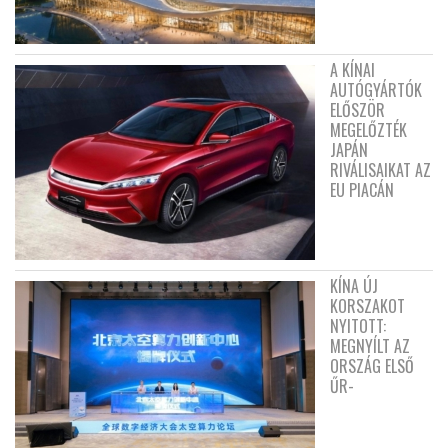
A KÍNAI
AUTÓGYÁRTÓK
ELŐSZÖR
MEGELŐZTÉK
JAPÁN
RIVÁLISAIKAT AZ
EU PIACÁN
KÍNA ÚJ
KORSZAKOT
NYITOTT:
MEGNYÍLT AZ
ORSZÁG ELSŐ
ŰR-