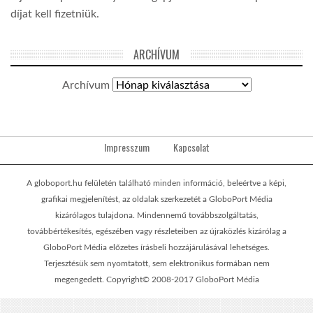
díjat kell fizetniük.
ARCHÍVUM
Archívum
Impresszum
Kapcsolat
A globoport.hu felületén található minden információ, beleértve a képi,
grafikai megjelenítést, az oldalak szerkezetét a GloboPort Média
kizárólagos tulajdona. Mindennemű továbbszolgáltatás,
továbbértékesítés, egészében vagy részleteiben az újraközlés kizárólag a
GloboPort Média előzetes írásbeli hozzájárulásával lehetséges.
Terjesztésük sem nyomtatott, sem elektronikus formában nem
megengedett. Copyright© 2008-2017 GloboPort Média