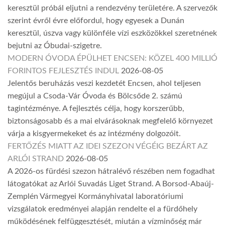
keresztül próbál eljutni a rendezvény területére. A szervezők
szerint évről évre előfordul, hogy egyesek a Dunán
keresztül, úszva vagy különféle vízi eszközökkel szeretnének
bejutni az Óbudai-szigetre.
MODERN ÓVODA ÉPÜLHET ENCSEN: KÖZEL 400 MILLIÓ
FORINTOS FEJLESZTÉS INDUL
2026-08-05
Jelentős beruházás veszi kezdetét Encsen, ahol teljesen
megújul a Csoda-Vár Óvoda és Bölcsőde 2. számú
tagintézménye. A fejlesztés célja, hogy korszerűbb,
biztonságosabb és a mai elvárásoknak megfelelő környezet
várja a kisgyermekeket és az intézmény dolgozóit.
FERTŐZÉS MIATT AZ IDEI SZEZON VÉGÉIG BEZÁRT AZ
ARLÓI STRAND
2026-08-05
A 2026-os fürdési szezon hátralévő részében nem fogadhat
látogatókat az Arlói Suvadás Liget Strand. A Borsod-Abaúj-
Zemplén Vármegyei Kormányhivatal laboratóriumi
vizsgálatok eredményei alapján rendelte el a fürdőhely
működésének felfüggesztését, miután a vízminőség már