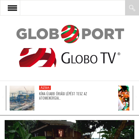
FŐOLDAL
AFRIKA
EURÓPA
ÁZSIA
ÁZSIA
KÍNA ÚJABB ÓRIÁSI LÉPÉST TESZ AZ
ATOMENERGIA…
ÉSZAK-AMERIKA
LATIN-AMERIKA