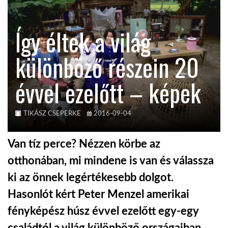
KÖZEL-KELET
Így éltek a világ
különböző részein 20
AUSZTRÁLIA
évvel ezelőtt – képek
A VILÁG ITTHON
TIKÁSZ CSEPERKE
2016-09-04
MÉDIA
Van tíz perce? Nézzen körbe az
otthonában, mi mindene is van és válassza
ki az önnek legértékesebb dolgot.
GLOBOTV BP
Hasonlót kért Peter Menzel amerikai
fényképész húsz évvel ezelőtt egy-egy
HÍR3D