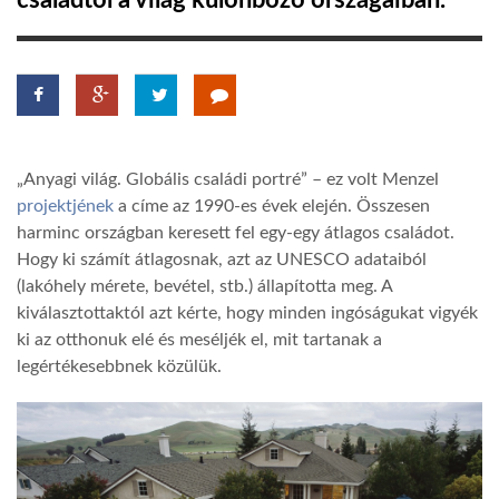
családtól a világ különböző országaiban.
TROPICALMAGAZIN
GLOBOTV
„Anyagi világ. Globális családi portré” – ez volt Menzel
AFRIKA TUDÁSTÁR
projektjének
a címe az 1990-es évek elején. Összesen
harminc országban keresett fel egy-egy átlagos családot.
Hogy ki számít átlagosnak, azt az UNESCO adataiból
A NAP SZÉPE
(lakóhely mérete, bevétel, stb.) állapította meg. A
kiválasztottaktól azt kérte, hogy minden ingóságukat vigyék
LINKTR.EE
ki az otthonuk elé és meséljék el, mit tartanak a
legértékesebbnek közülük.
GLOBOZSARU
DOBRAVERO.HU