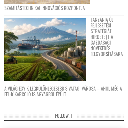
SZÁMÍTÁSTECHNIKAI INNOVÁCIÓS KÖZPONTJA
TANZÁNIA ÚJ
FEJLESZTÉSI
STRATÉGIÁT
HIRDETETT A
GAZDASÁGI
NÖVEKEDÉS
FELGYORSÍTÁSÁRA
A VILÁG EGYIK LEGKÜLÖNLEGESEBB SIVATAGI VÁROSA – AHOL MÉG A
FELHŐKARCOLÓ IS AGYAGBÓL ÉPÜLT
FOLLOW.IT