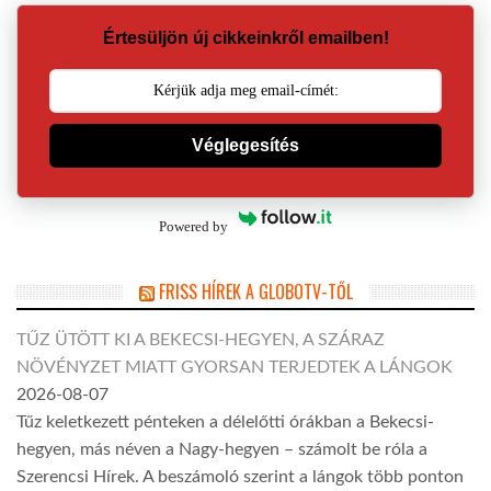
Értesüljön új cikkeinkről emailben!
Véglegesítés
Powered by
FRISS HÍREK A GLOBOTV-TŐL
TŰZ ÜTÖTT KI A BEKECSI-HEGYEN, A SZÁRAZ
NÖVÉNYZET MIATT GYORSAN TERJEDTEK A LÁNGOK
2026-08-07
Tűz keletkezett pénteken a délelőtti órákban a Bekecsi-
hegyen, más néven a Nagy-hegyen – számolt be róla a
Szerencsi Hírek. A beszámoló szerint a lángok több ponton