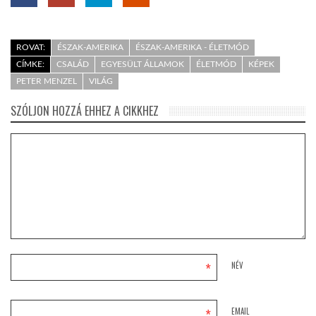
ROVAT:
ÉSZAK-AMERIKA
ÉSZAK-AMERIKA - ÉLETMÓD
CÍMKE:
CSALÁD
EGYESÜLT ÁLLAMOK
ÉLETMÓD
KÉPEK
PETER MENZEL
VILÁG
SZÓLJON HOZZÁ EHHEZ A CIKKHEZ
*
NÉV
*
EMAIL