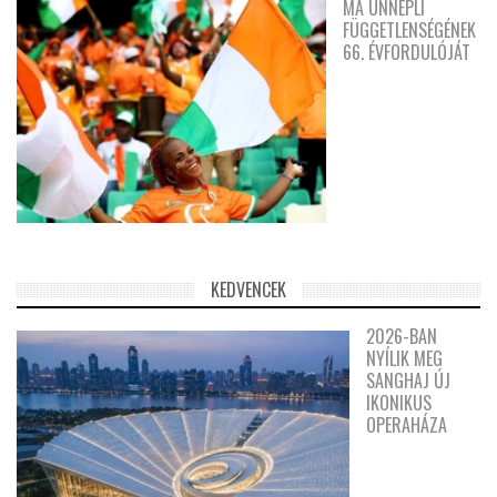
MA ÜNNEPLI
FÜGGETLENSÉGÉNEK
66. ÉVFORDULÓJÁT
KEDVENCEK
2026-BAN
NYÍLIK MEG
SANGHAJ ÚJ
IKONIKUS
OPERAHÁZA