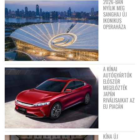
2026-BAN
NYÍLIK MEG
SANGHAJ ÚJ
IKONIKUS
OPERAHÁZA
A KÍNAI
AUTÓGYÁRTÓK
ELŐSZÖR
MEGELŐZTÉK
JAPÁN
RIVÁLISAIKAT AZ
EU PIACÁN
KÍNA ÚJ