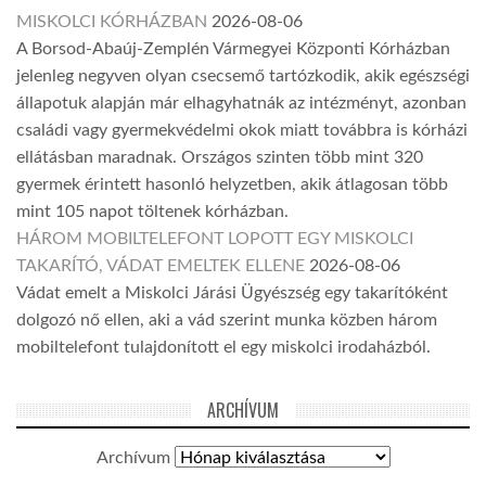
MISKOLCI KÓRHÁZBAN
2026-08-06
A Borsod-Abaúj-Zemplén Vármegyei Központi Kórházban
jelenleg negyven olyan csecsemő tartózkodik, akik egészségi
állapotuk alapján már elhagyhatnák az intézményt, azonban
családi vagy gyermekvédelmi okok miatt továbbra is kórházi
ellátásban maradnak. Országos szinten több mint 320
gyermek érintett hasonló helyzetben, akik átlagosan több
mint 105 napot töltenek kórházban.
HÁROM MOBILTELEFONT LOPOTT EGY MISKOLCI
TAKARÍTÓ, VÁDAT EMELTEK ELLENE
2026-08-06
Vádat emelt a Miskolci Járási Ügyészség egy takarítóként
dolgozó nő ellen, aki a vád szerint munka közben három
mobiltelefont tulajdonított el egy miskolci irodaházból.
ARCHÍVUM
Archívum