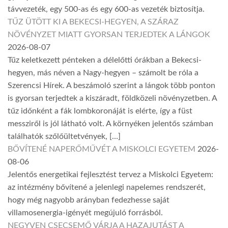
távvezeték, egy 500-as és egy 600-as vezeték biztosítja.
TŰZ ÜTÖTT KI A BEKECSI-HEGYEN, A SZÁRAZ
NÖVÉNYZET MIATT GYORSAN TERJEDTEK A LÁNGOK
2026-08-07
Tűz keletkezett pénteken a délelőtti órákban a Bekecsi-
hegyen, más néven a Nagy-hegyen – számolt be róla a
Szerencsi Hírek. A beszámoló szerint a lángok több ponton
is gyorsan terjedtek a kiszáradt, földközeli növényzetben. A
tűz időnként a fák lombkoronáját is elérte, így a füst
messziről is jól látható volt. A környéken jelentős számban
találhatók szőlőültetvények, […]
BŐVÍTENÉ NAPERŐMŰVÉT A MISKOLCI EGYETEM
2026-
08-06
Jelentős energetikai fejlesztést tervez a Miskolci Egyetem:
az intézmény bővítené a jelenlegi napelemes rendszerét,
hogy még nagyobb arányban fedezhesse saját
villamosenergia-igényét megújuló forrásból.
NEGYVEN CSECSEMŐ VÁRJA A HAZAJUTÁST A