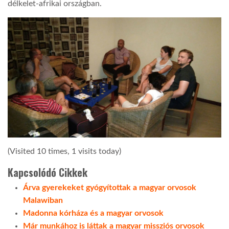
délkelet-afrikai országban.
(Visited 10 times, 1 visits today)
Kapcsolódó Cikkek
Árva gyerekeket gyógyítottak a magyar orvosok
Malawiban
Madonna kórháza és a magyar orvosok
Már munkához is láttak a magyar missziós orvosok