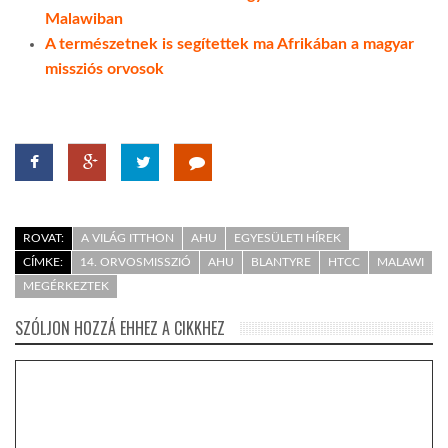
Malawiban
A természetnek is segítettek ma Afrikában a magyar
missziós orvosok
ROVAT:
A VILÁG ITTHON
AHU
EGYESÜLETI HÍREK
CÍMKE:
14. ORVOSMISSZIÓ
AHU
BLANTYRE
HTCC
MALAWI
MEGÉRKEZTEK
SZÓLJON HOZZÁ EHHEZ A CIKKHEZ