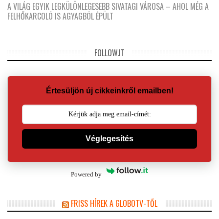
A VILÁG EGYIK LEGKÜLÖNLEGESEBB SIVATAGI VÁROSA – AHOL MÉG A
FELHŐKARCOLÓ IS AGYAGBÓL ÉPÜLT
FOLLOW.IT
Értesüljön új cikkeinkről emailben!
Véglegesítés
Powered by
FRISS HÍREK A GLOBOTV-TŐL