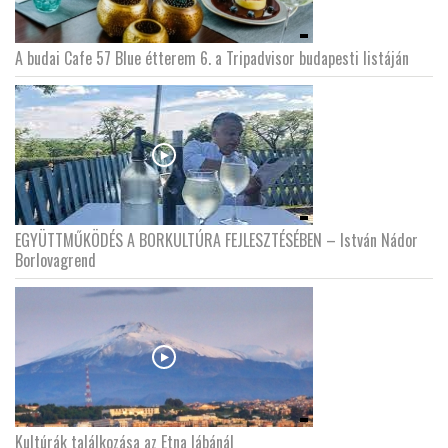
A budai Cafe 57 Blue étterem 6. a Tripadvisor budapesti listáján
EGYÜTTMŰKÖDÉS A BORKULTÚRA FEJLESZTÉSÉBEN – István Nádor
Borlovagrend
Kultúrák találkozása az Etna lábánál