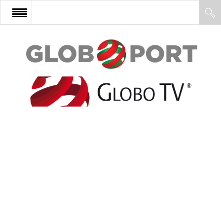
FŐOLDAL
AFRIKA
EURÓPA
ÁZSIA
ÉSZAK-AMERIKA
LATIN-AMERIKA