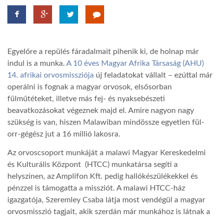
LATIMO.HU
Egyelőre a repülés fáradalmait pihenik ki, de holnap már
GLOBOBOOK
indul is a munka.
A 10 éves Magyar Afrika Társaság (AHU)
14. afrikai orvosmissziója
új feladatokat vállalt – ezúttal már
operálni is fognak a magyar orvosok, elsősorban
fülműtéteket, illetve más fej- és nyaksebészeti
beavatkozásokat végeznek majd el. Amire nagyon nagy
szükség is van, hiszen Malawiban mindössze egyetlen fül-
orr-gégész jut a 16 millió lakosra.
Az orvoscsoport munkáját a malawi Magyar Kereskedelmi
és Kulturális Központ (HTCC) munkatársa segíti a
helyszínen, az Amplifon Kft. pedig hallókészülékekkel és
pénzzel is támogatta a missziót. A malawi HTCC-ház
igazgatója, Szeremley Csaba látja most vendégül a magyar
orvosmisszió tagjait, akik szerdán már munkához is látnak a