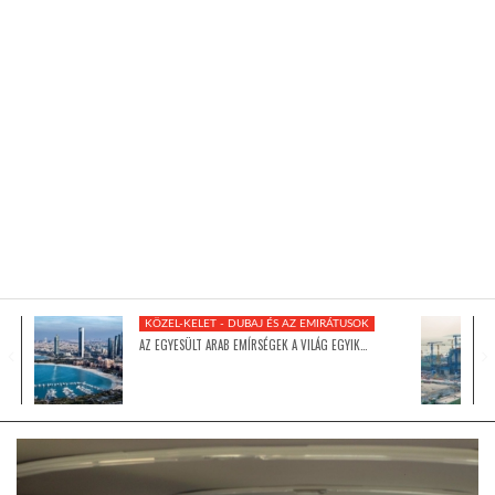
KÖZEL-KELET
AUSZTRÁLIA
A VILÁG ITTHON
MÉDIA
KÖZEL-KELET - DUBAJ ÉS AZ EMIRÁTUSOK
AZ EGYESÜLT ARAB EMÍRSÉGEK A VILÁG EGYIK…
GLOBOTV BP
HÍR3D