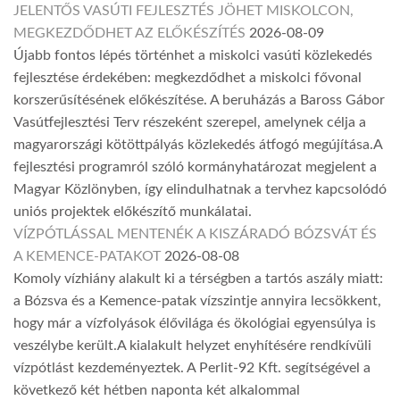
JELENTŐS VASÚTI FEJLESZTÉS JÖHET MISKOLCON,
MEGKEZDŐDHET AZ ELŐKÉSZÍTÉS
2026-08-09
Újabb fontos lépés történhet a miskolci vasúti közlekedés
fejlesztése érdekében: megkezdődhet a miskolci fővonal
korszerűsítésének előkészítése. A beruházás a Baross Gábor
Vasútfejlesztési Terv részeként szerepel, amelynek célja a
magyarországi kötöttpályás közlekedés átfogó megújítása.A
fejlesztési programról szóló kormányhatározat megjelent a
Magyar Közlönyben, így elindulhatnak a tervhez kapcsolódó
uniós projektek előkészítő munkálatai.
VÍZPÓTLÁSSAL MENTENÉK A KISZÁRADÓ BÓZSVÁT ÉS
A KEMENCE-PATAKOT
2026-08-08
Komoly vízhiány alakult ki a térségben a tartós aszály miatt:
a Bózsva és a Kemence-patak vízszintje annyira lecsökkent,
hogy már a vízfolyások élővilága és ökológiai egyensúlya is
veszélybe került.A kialakult helyzet enyhítésére rendkívüli
vízpótlást kezdeményeztek. A Perlit-92 Kft. segítségével a
következő két hétben naponta két alkalommal