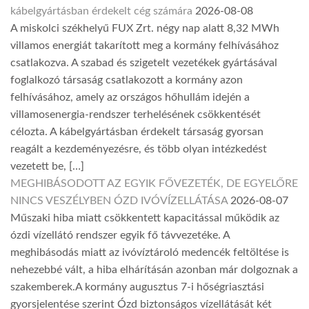
kábelgyártásban érdekelt cég számára
2026-08-08
A miskolci székhelyű FUX Zrt. négy nap alatt 8,32 MWh
villamos energiát takarított meg a kormány felhívásához
csatlakozva. A szabad és szigetelt vezetékek gyártásával
foglalkozó társaság csatlakozott a kormány azon
felhívásához, amely az országos hőhullám idején a
villamosenergia-rendszer terhelésének csökkentését
célozta. A kábelgyártásban érdekelt társaság gyorsan
reagált a kezdeményezésre, és több olyan intézkedést
vezetett be, […]
MEGHIBÁSODOTT AZ EGYIK FŐVEZETÉK, DE EGYELŐRE
NINCS VESZÉLYBEN ÓZD IVÓVÍZELLÁTÁSA
2026-08-07
Műszaki hiba miatt csökkentett kapacitással működik az
ózdi vízellátó rendszer egyik fő távvezetéke. A
meghibásodás miatt az ivóvíztároló medencék feltöltése is
nehezebbé vált, a hiba elhárításán azonban már dolgoznak a
szakemberek.A kormány augusztus 7-i hőségriasztási
gyorsjelentése szerint Ózd biztonságos vízellátását két