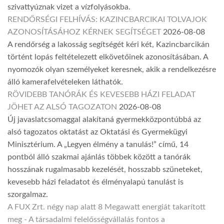
szivattyúznak vizet a vízfolyásokba.
RENDŐRSÉGI FELHÍVÁS: KAZINCBARCIKAI TOLVAJOK
AZONOSÍTÁSÁHOZ KÉRNEK SEGÍTSÉGET
2026-08-08
A rendőrség a lakosság segítségét kéri két, Kazincbarcikán
történt lopás feltételezett elkövetőinek azonosításában. A
nyomozók olyan személyeket keresnek, akik a rendelkezésre
álló kamerafelvételeken láthatók.
RÖVIDEBB TANÓRÁK ÉS KEVESEBB HÁZI FELADAT
JÖHET AZ ALSÓ TAGOZATON
2026-08-08
Új javaslatcsomaggal alakítaná gyermekközpontúbbá az
alsó tagozatos oktatást az Oktatási és Gyermekügyi
Minisztérium. A „Legyen élmény a tanulás!” című, 14
pontból álló szakmai ajánlás többek között a tanórák
hosszának rugalmasabb kezelését, hosszabb szüneteket,
kevesebb házi feladatot és élményalapú tanulást is
szorgalmaz.
A FUX Zrt. négy nap alatt 8 Megawatt energiát takarított
meg - A társadalmi felelősségvállalás fontos a