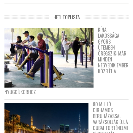
HETI TOPLISTA
KÍNA
LAKOSSÁGA
GYORS
ÜTEMBEN
ÖREGSZIK: MÁR
MINDEN
NEGYEDIK EMBER
KÖZELÍT A
NYUGDÍJKORHOZ
80 MILLIÓ
DIRHAMOS
BERUHÁZÁSSAL
VARÁZSOLJÁK ÚJJÁ
DUBAI TÖRTÉNELMI