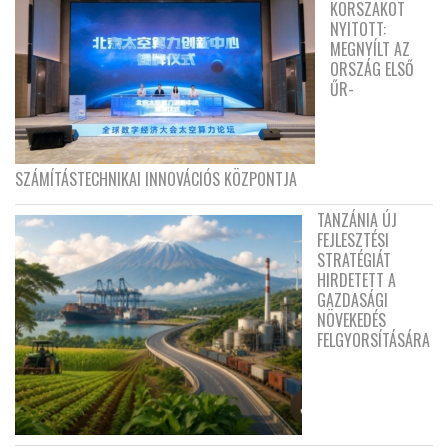
KORSZAKOT
NYITOTT:
MEGNYÍLT AZ
ORSZÁG ELSŐ
ŰR-
SZÁMÍTÁSTECHNIKAI INNOVÁCIÓS KÖZPONTJA
TANZÁNIA ÚJ
FEJLESZTÉSI
STRATÉGIÁT
HIRDETETT A
GAZDASÁGI
NÖVEKEDÉS
FELGYORSÍTÁSÁRA