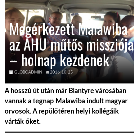
TROPICALMAGAZIN
Megérkezett Malawiba
GLOBOTV
az AHU műtős missziója
– holnap kezdenek
AFRIKA TUDÁSTÁR
A NAP SZÉPE
GLOBOADMIN
2016-10-25
A hosszú út után már Blantyre városában
LINKTR.EE
vannak a tegnap Malawiba indult magyar
orvosok. A repülőtéren helyi kollégáik
GLOBOZSARU
várták őket.
DOBRAVERO.HU