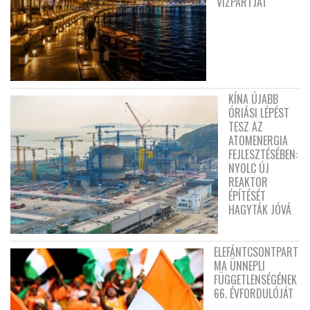
VÍZPARTJÁT
KÍNA ÚJABB
ÓRIÁSI LÉPÉST
TESZ AZ
ATOMENERGIA
FEJLESZTÉSÉBEN:
NYOLC ÚJ
REAKTOR
ÉPÍTÉSÉT
HAGYTÁK JÓVÁ
ELEFÁNTCSONTPART
MA ÜNNEPLI
FÜGGETLENSÉGÉNEK
66. ÉVFORDULÓJÁT