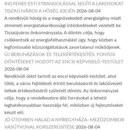
INGYENES ESTI STRANDOLÁSSAL SEGÍTI A LAKOSOKAT
TISZAÚJVÁROS A HŐSÉG IDEJÉN
2026-08-04
A rendkívüli hőség és a megnövekedett energiaigény miatt
átmeneti energiatakarékossági intézkedéseket vezetett be
Tiszaújváros önkormányzata. A döntés célja, hogy
csökkentsék az energiafelhasználást úgy, hogy közben a
legfontosabb közszolgáltatások zavartalanul működjenek.
ÚJ BERUHÁZÁSOK ÉS TELEKÉRTÉKESÍTÉS: FONTOS
DÖNTÉSEKET HOZOTT AZ ENCSI KÉPVISELŐ-TESTÜLET
2026-08-04
Rendkívüli ülést tartott az encsi képviselő-testület, ahol
több, a város fejlődését érintő beruházásról és lakóövezeti
telkek értékesítéséről született döntés. Az önkormányzat
célja, hogy a rendelkezésre álló forrásokat a lehető
leghatékonyabban használja fel, miközben új fejlesztéseket
készít elő.
JÓ ÜTEMBEN HALAD A NYÍREGYHÁZA–MEZŐZOMBOR
VASÚTVONAL KORSZERŰSÍTÉSE
2026-08-04