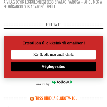
A VILÁG EGYIK LEGKÜLÖNLEGESEBB SIVATAGI VÁROSA – AHOL MÉG A
FELHŐKARCOLÓ IS AGYAGBÓL ÉPÜLT
FOLLOW.IT
Értesüljön új cikkeinkről emailben!
Véglegesítés
Powered by
FRISS HÍREK A GLOBOTV-TŐL