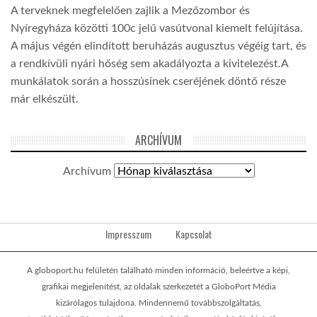
A terveknek megfelelően zajlik a Mezőzombor és
Nyíregyháza közötti 100c jelű vasútvonal kiemelt felújítása.
A május végén elindított beruházás augusztus végéig tart, és
a rendkívüli nyári hőség sem akadályozta a kivitelezést.A
munkálatok során a hosszúsínek cseréjének döntő része
már elkészült.
ARCHÍVUM
Archívum
Impresszum
Kapcsolat
A globoport.hu felületén található minden információ, beleértve a képi,
grafikai megjelenítést, az oldalak szerkezetét a GloboPort Média
kizárólagos tulajdona. Mindennemű továbbszolgáltatás,