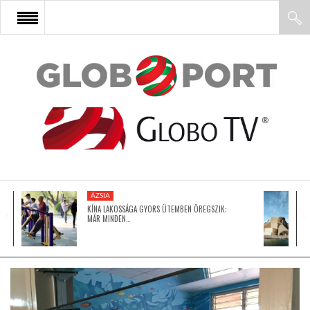
FŐOLDAL
AFRIKA
EURÓPA
ÁZSIA
ÁZSIA
KÍNA LAKOSSÁGA GYORS ÜTEMBEN ÖREGSZIK:
MÁR MINDEN…
ÉSZAK-AMERIKA
LATIN-AMERIKA