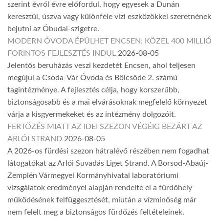
szerint évről évre előfordul, hogy egyesek a Dunán
keresztül, úszva vagy különféle vízi eszközökkel szeretnének
bejutni az Óbudai-szigetre.
MODERN ÓVODA ÉPÜLHET ENCSEN: KÖZEL 400 MILLIÓ
FORINTOS FEJLESZTÉS INDUL
2026-08-05
Jelentős beruházás veszi kezdetét Encsen, ahol teljesen
megújul a Csoda-Vár Óvoda és Bölcsőde 2. számú
tagintézménye. A fejlesztés célja, hogy korszerűbb,
biztonságosabb és a mai elvárásoknak megfelelő környezet
várja a kisgyermekeket és az intézmény dolgozóit.
FERTŐZÉS MIATT AZ IDEI SZEZON VÉGÉIG BEZÁRT AZ
ARLÓI STRAND
2026-08-05
A 2026-os fürdési szezon hátralévő részében nem fogadhat
látogatókat az Arlói Suvadás Liget Strand. A Borsod-Abaúj-
Zemplén Vármegyei Kormányhivatal laboratóriumi
vizsgálatok eredményei alapján rendelte el a fürdőhely
működésének felfüggesztését, miután a vízminőség már
nem felelt meg a biztonságos fürdőzés feltételeinek.