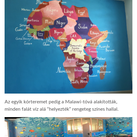
Az egyik kórteremet pedig a Malawi-tóvá alakították,
minden falát víz alá “helyezték” rengeteg színes hallal.