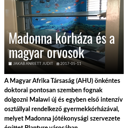
KÖZEL-KELET
Madonna kórháza és a
AUSZTRÁLIA
magyar orvosok
A VILÁG ITTHON
JAKAB ANRIETT JUDIT
2017-05-11
MÉDIA
A Magyar Afrika Társaság (AHU) önkéntes
doktorai pontosan szemben fognak
dolgozni Malawi új és egyben első intenzív
GLOBOTV BP
osztállyal rendelkező gyermekkórházával,
melyet Madonna jótékonysági szervezete
HÍR3D