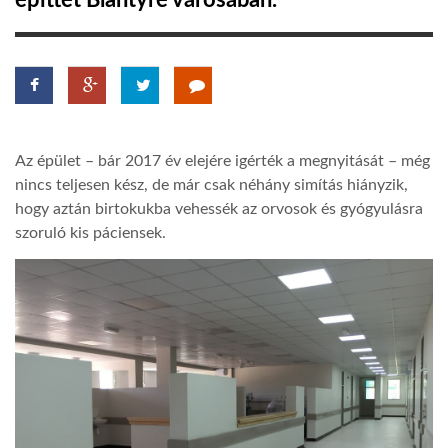
építtet Blantyre városában.
TROPICALMAGAZIN
GLOBOTV
Az épület – bár 2017 év elejére igérték a megnyitását – még
AFRIKA TUDÁSTÁR
nincs teljesen kész, de már csak néhány simítás hiányzik,
hogy aztán birtokukba vehessék az orvosok és gyógyulásra
szoruló kis páciensek.
A NAP SZÉPE
LINKTR.EE
GLOBOZSARU
DOBRAVERO.HU