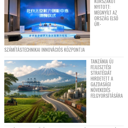
KORSZAKOT
NYITOTT:
MEGNYÍLT AZ
ORSZÁG ELSŐ
ŰR-
SZÁMÍTÁSTECHNIKAI INNOVÁCIÓS KÖZPONTJA
TANZÁNIA ÚJ
FEJLESZTÉSI
STRATÉGIÁT
HIRDETETT A
GAZDASÁGI
NÖVEKEDÉS
FELGYORSÍTÁSÁRA