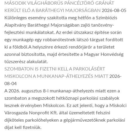
MÁSODIK VILÁGHÁBORÚS PÁNCÉLTÖRŐ GRÁNÁT
KERÜLT ELŐ A BARÁTHEGYI MAJORSÁGBAN
2026-08-05
Különleges esemény szakította meg hétfőn a Szimbiózis
Alapítvány Baráthegyi Majorságában zajló tanösvény-
fejlesztési munkálatokat. Az erdei útszakasz építése során
egy munkagép egy robbanótestnek látszó tárgyat fordított
ki a földből.A helyszínre érkező rendőrjárőr a területet
azonnal biztosította, majd értesítette a Magyar Honvédség
tűzszerész alakulatát.
SZOMBATON IS FIZETNI KELL A PARKOLÁSÉRT
MISKOLCON A MUNKANAP-ÁTHELYEZÉS MIATT
2026-
08-04
A 2026. augusztus 8-i munkanap-áthelyezés miatt ezen a
szombaton a megszokott hétköznapi parkolási szabályok
lesznek érvényben Miskolcon. Ez azt jelenti, hogy a Miskolci
Városgazda Nonprofit Kft. által üzemeltetett felszíni
díjköteles parkolóhelyeken a gépjárművezetőknek parkolási
díjat kell fizetniük.