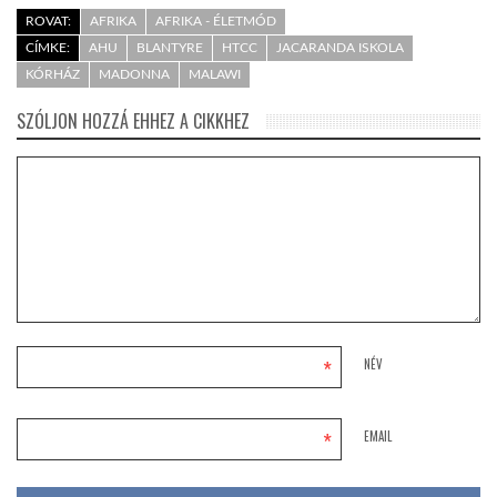
ROVAT:
AFRIKA
AFRIKA - ÉLETMÓD
CÍMKE:
AHU
BLANTYRE
HTCC
JACARANDA ISKOLA
KÓRHÁZ
MADONNA
MALAWI
SZÓLJON HOZZÁ EHHEZ A CIKKHEZ
*
NÉV
*
EMAIL