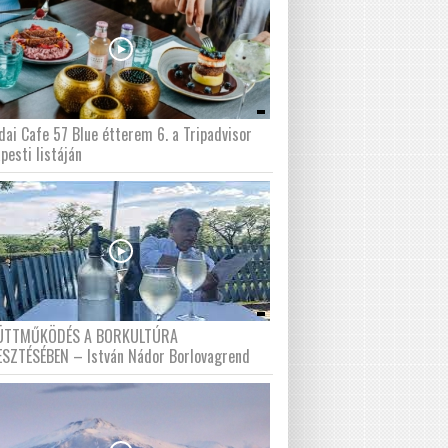
dai Cafe 57 Blue étterem 6. a Tripadvisor
pesti listáján
ÜTTMŰKÖDÉS A BORKULTÚRA
ESZTÉSÉBEN – István Nádor Borlovagrend