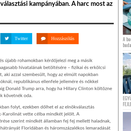
kválasztási kampányában. A harc most az
A bu
Twitter
Hozzászólás
buda
 és újabb rohamokban kérdőjelezi meg a másik
gasabb hivatalának betöltésére – fizikai és erkölcsi
t, aki azzal szembesült, hogy az elmúlt napokban
knál, republikánus ellenfele jellemére és nőkkel
íg Donald Trump arra, hogy ha Hillary Clinton költözne
k követnék oda.
EGY
FEJL
ban folyt, ezekben dőlhet el az elnökválasztás
-Karolinát vette célba mindkét jelölt. A
érése szerint mindkét államban fej fej mellett haladnak,
 hátrányát Floridában és háromszázalékos lemaradását