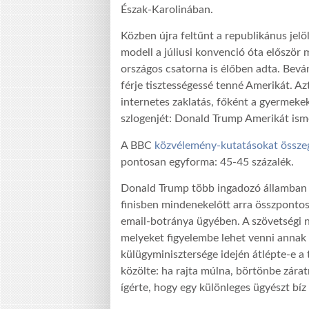
Észak-Karolinában.
Közben újra feltűnt a republikánus jelö
modell a júliusi konvenció óta először
országos csatorna is élőben adta. Bevá
férje tisztességessé tenné Amerikát. Azt
internetes zaklatás, főként a gyermeke
szlogenjét: Donald Trump Amerikát ismé
A BBC
közvélemény-kutatásokat összeg
pontosan egyforma: 45-45 százalék.
Donald Trump több ingadozó államban is
finisben mindenekelőtt arra összpontosí
email-botránya ügyében. A szövetségi 
melyeket figyelembe lehet venni annak 
külügyminisztersége idején átlépte-e a
közölte: ha rajta múlna, börtönbe záratn
ígérte, hogy egy különleges ügyészt bíz