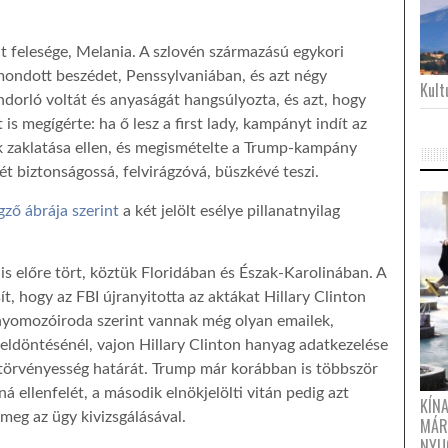
lt felesége, Melania. A szlovén származású egykori
 mondott beszédet, Penssylvaniában, és azt négy
Kultu
ndorló voltát és anyaságát hangsúlyozta, és azt, hogy
 is megígérte: ha ő lesz a first lady, kampányt indít az
k zaklatása ellen, és megismételte a Trump-kampány
t biztonságossá, felvirágzóvá, büszkévé teszi.
ző ábrája szerint
a két jelölt esélye pillanatnyilag
 előre tört, köztük Floridában és Észak-Karolinában. A
t, hogy az FBI újranyitotta az aktákat Hillary Clinton
nyomozóiroda szerint vannak még olyan emailek,
eldöntésénél, vajon Hillary Clinton hanyag adatkezelése
 törvényesség határát. Trump már korábban is többször
á ellenfelét, a második elnökjelölti vitán pedig azt
KÍN
 meg az ügy kivizsgálásával.
MÁR
NYU