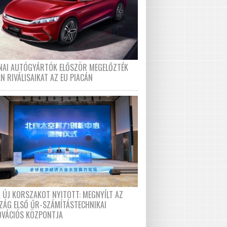
ÍNAI AUTÓGYÁRTÓK ELŐSZÖR MEGELŐZTÉK
N RIVÁLISAIKAT AZ EU PIACÁN
A ÚJ KORSZAKOT NYITOTT: MEGNYÍLT AZ
ZÁG ELSŐ ŰR-SZÁMÍTÁSTECHNIKAI
OVÁCIÓS KÖZPONTJA