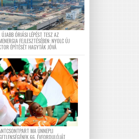
 ÚJABB ÓRIÁSI LÉPÉST TESZ AZ
MENERGIA FEJLESZTÉSÉBEN: NYOLC ÚJ
KTOR ÉPÍTÉSÉT HAGYTÁK JÓVÁ
FÁNTCSONTPART MA ÜNNEPLI
GETLENSÉGÉNEK 66. ÉVFORDULÓJÁT