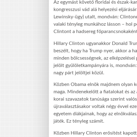
Az egymást követő floridai és észak-ka
kongresszusi vád alá helyezési eljárásá
Lewinsky-ügy) utalt, mondván: Clintonék
valaki tényleg munkához lásson – hol pe
Clintont a hadsereg főparancsnokaként
Hillary Clinton ugyanakkor Donald Trum
beszélt, hogy ha Trump nyer, akkor a h
minden bölcsességnek, az elképzelései 
jelölt gyűlöletkampányára is, mondván:
nagy párt jelöltjei közül.
Közben Obama elnök majdnem olyan kem
maga. Mindenekelőtt a fiatalokat és az
korai szavazatok tanúsága szerint való
újraválasztásakor voltak négy évvel eze
egyetem diákjainak, hogy az elnökvála
játék. Ez tényleg számít.
Közben Hillary Clinton erősítést kapott