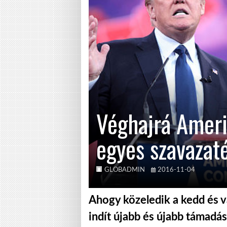
Véghajrá Amer
egyes szavazat
GLOBADMIN
2016-11-04
Ahogy közeledik a kedd és v
indít újabb és újabb támadás