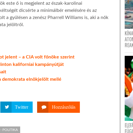
k este ő is megjelent az észak-karolinai
éltségét dicsérte a minimálbér emelésére és az
lt a gyűlésen a zenész Pharrell Williams is, aki a nők
a jelöltről.
KÍNA
ATO
REA
 jelent – a CIA volt főnöke szerint
linton kaliforniai kampányútját
ait
a demokrata elnökjelölt mellé
Twitter
Hozzászólás
ELE
FÜG
- POLITIKA