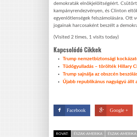
demokraták elnökjelöltségéért. Csütörtö
kampányrendezvényen, és Clinton eltök
egyenlőtlenségek felszámolására. Ott vo
jogainak harcosaként beszélt a demokrat
(Visited 2 times, 1 visits today)
Kapcsolódó Cikkek
Trump nemzetbiztonsági kockázatot
Tüdőgyulladás – törölték Hillary C
Trump sajnálja az obszcén beszólás
Újabb republikánus nagyágyú állt 
Facebook
Google +
ROVAT:
ÉSZAK-AMERIKA
ÉSZAK-AMERIKA 