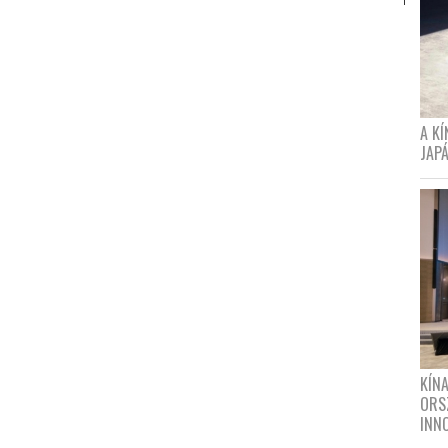
A K
JAPÁ
KÍN
ORS
INN