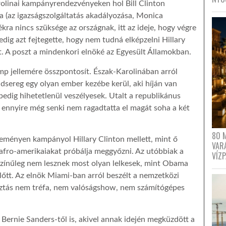
rolinai kampányrendezvényeken hol Bill Clinton
ra (az igazságszolgáltatás akadályozása, Monica
ra nincs szüksége az országnak, itt az ideje, hogy végre
dig azt fejtegette, hogy nem tudná elképzelni Hillary
. A poszt a mindenkori elnöké az Egyesült Államokban.
p jellemére összpontosít. Észak-Karolinában arról
adsereg egy olyan ember kezébe kerül, aki híján van
pedig hihetetlenül veszélyesek. Utalt a republikánus
 ennyire még senki nem ragadtatta el magát soha a két
80 
ényen kampányol Hillary Clinton mellett, mint ő
VAR
 afro-amerikaiakat próbálja meggyőzni. Az utóbbiak a
VÍZ
színűleg nem lesznek most olyan lelkesek, mint Obama
lőtt. Az elnök Miami-ban arról beszélt a nemzetközi
sztás nem tréfa, nem valóságshow, nem számítógépes
 Bernie Sanders-től is, akivel annak idején megküzdött a