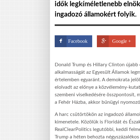
idők legkíméletlenebb elnö
ingadozó államokért folyik.
Facebook
Google +
Donald Trump és Hillary Clinton újabb
alkalmasságát az Egyesült Államok legma
értelemben egyaránt. A demokrata jelöl
elolvadt az előnye a közvélemény-kutató
szembeni viselkedésére összpontosít, m
a Fehér Házba, akkor bűnügyi nyomozó
A harc csütörtökön az ingadozó államok
kimenetele. Közölük is Floridát és Észak
RealClearPolitics legutóbbi, keddi felm
Trump a héten behozta négyszázalékos