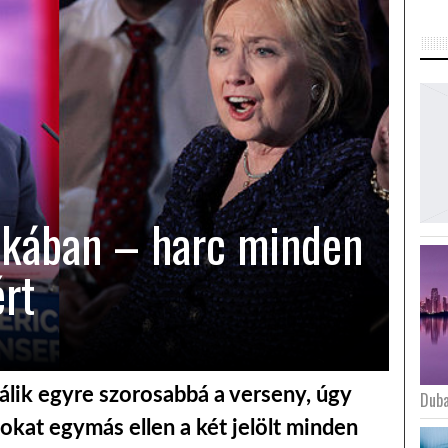
ikában – harc minden
ért
álik egyre szorosabbá a verseny, úgy
Duba
okat egymás ellen a két jelölt minden