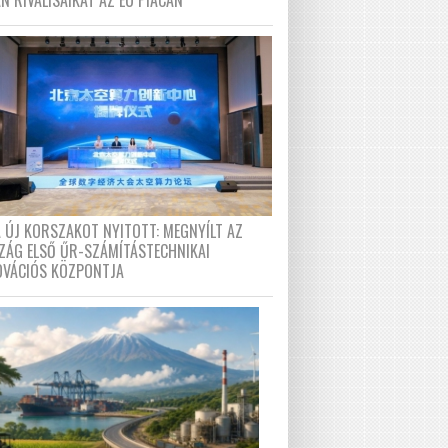
N RIVÁLISAIKAT AZ EU PIACÁN
A ÚJ KORSZAKOT NYITOTT: MEGNYÍLT AZ
ZÁG ELSŐ ŰR-SZÁMÍTÁSTECHNIKAI
OVÁCIÓS KÖZPONTJA