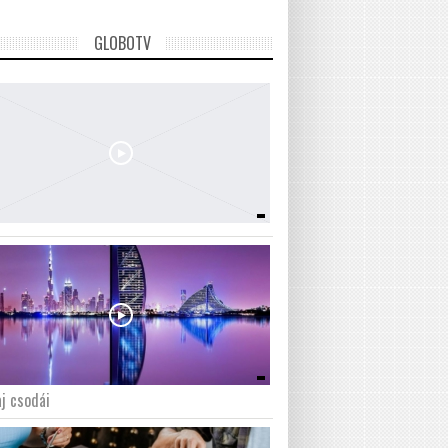
GLOBOTV
j csodái