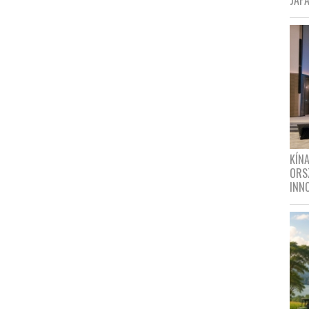
JAPÁ
KÍN
ORS
INN