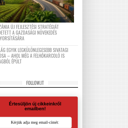
ÁNIA ÚJ FEJLESZTÉSI STRATÉGIÁT
DETETT A GAZDASÁGI NÖVEKEDÉS
GYORSÍTÁSÁRA
LÁG EGYIK LEGKÜLÖNLEGESEBB SIVATAGI
OSA – AHOL MÉG A FELHŐKARCOLÓ IS
AGBÓL ÉPÜLT
FOLLOW.IT
Értesüljön új cikkeinkről
emailben!