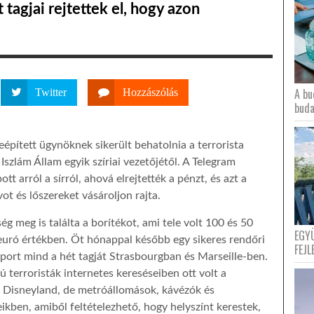
 tagjai rejtettek el, hogy azon
A bu
Twitter
Hozzászólás
buda
épített ügynöknek sikerült behatolnia a terrorista
Iszlám Állam egyik szíriai vezetőjétől. A Telegram
tt arról a sírról, ahová elrejtették a pénzt, és azt a
t és lőszereket vásároljon rajta.
g meg is találta a borítékot, ami tele volt 100 és 50
EGY
euró értékben. Öt hónappal később egy sikeres rendőri
FEJL
oport mind a hét tagját Strasbourgban és Marseille-ben.
 terroristák internetes kereséseiben ott volt a
 Disneyland, de metróállomások, kávézók és
ikben, amiből feltételezhető, hogy helyszínt kerestek,