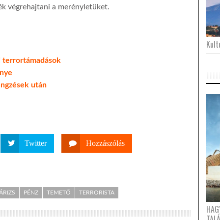
ék végrehajtani a merényletüket.
Kultu
i terrortámadások
énye
engzések után
Twitter
Hozzászólás
ÁRIZS
PÉNZ
TEMETŐ
TERRORISTA
HAG
TAL