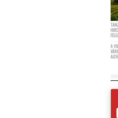
TANZ
HIR
FEL
A VI
VÁR
AGY