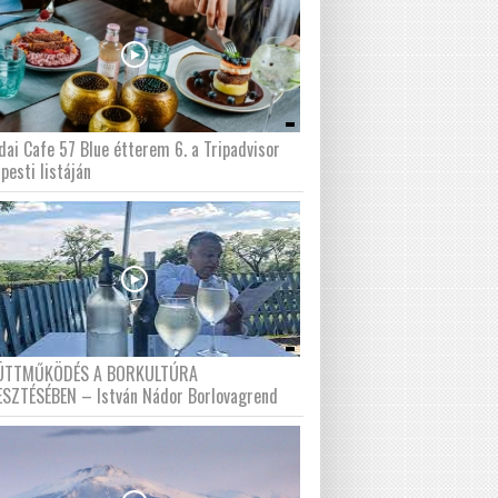
dai Cafe 57 Blue étterem 6. a Tripadvisor
pesti listáján
ÜTTMŰKÖDÉS A BORKULTÚRA
ESZTÉSÉBEN – István Nádor Borlovagrend