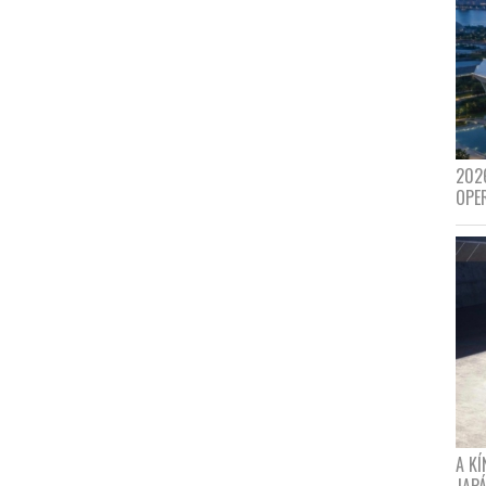
202
OPE
A K