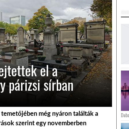
jtettek el a
y párizsi sírban
 temetőjében még nyáron találták a
Duba
rrások szerint egy novemberben