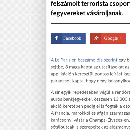
felszámolt terrorista csoport
fegyvereket vásároljanak.
Facebook
Google +
A Le Parisien beszámolója szerint
egy be
sejtbe, ő maga kapta az utasításokat az 
applikáción keresztül pontos leírást kapo
parancsot kapta, hogy négy kalasnyikovo
A sír egyik repedésében végül a rendőrsé
eurós bankjegyekkel, összesen 13.300 
akció keretében pedig el is fogták a cs
A francia, marokkói és afgán származású
karácsonyi vásár a Champs-Élysées-en,
sétálóutcák is szerepeltek az előzménye