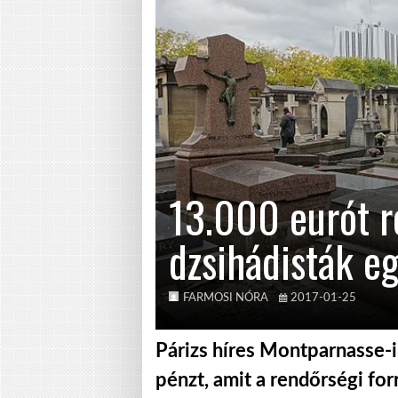
13.000 eurót re
dzsihádisták eg
FARMOSI NÓRA
2017-01-25
Párizs híres Montparnasse-i
pénzt, amit a rendőrségi fo