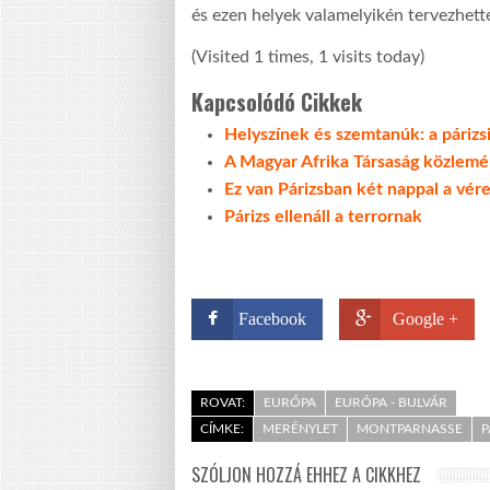
és ezen helyek valamelyikén tervezhett
(Visited 1 times, 1 visits today)
Kapcsolódó Cikkek
Helyszínek és szemtanúk: a párizs
A Magyar Afrika Társaság közlem
Ez van Párizsban két nappal a vér
Párizs ellenáll a terrornak
Facebook
Google +
ROVAT:
EURÓPA
EURÓPA - BULVÁR
CÍMKE:
MERÉNYLET
MONTPARNASSE
P
SZÓLJON HOZZÁ EHHEZ A CIKKHEZ