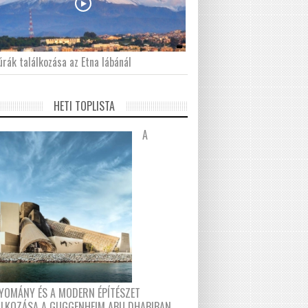
́rák találkozása az Etna lábánál
HETI TOPLISTA
A
YOMÁNY ÉS A MODERN ÉPÍTÉSZET
ÁLKOZÁSA A GUGGENHEIM ABU DHABIBAN