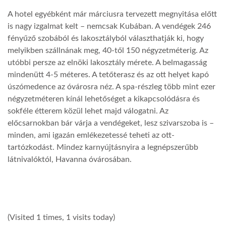
A hotel egyébként már márciusra tervezett megnyitása előtt
is nagy izgalmat kelt – nemcsak Kubában. A vendégek 246
fényűző szobából és lakosztályból választhatják ki, hogy
melyikben szállnának meg, 40-től 150 négyzetméterig. Az
utóbbi persze az elnöki lakosztály mérete. A belmagasság
mindenütt 4-5 méteres. A tetőterasz és az ott helyet kapó
úszómedence az óvárosra néz. A spa-részleg több mint ezer
négyzetméteren kínál lehetőséget a kikapcsolódásra és
sokféle étterem közül lehet majd válogatni. Az
előcsarnokban bár várja a vendégeket, lesz szivarszoba is –
minden, ami igazán emlékezetessé teheti az ott-
tartózkodást. Mindez karnyújtásnyira a legnépszerűbb
látnivalóktól, Havanna óvárosában.
(Visited 1 times, 1 visits today)