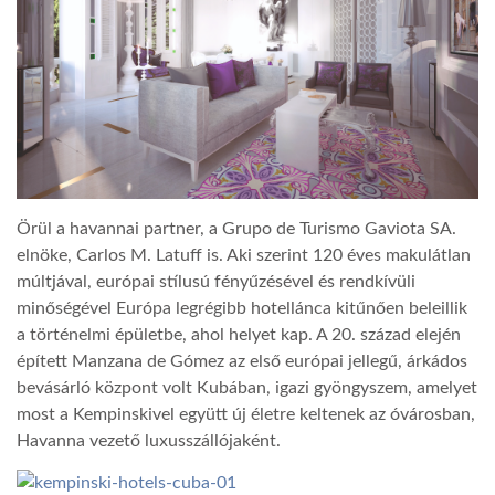
Örül a havannai partner, a Grupo de Turismo Gaviota SA.
elnöke, Carlos M. Latuff is. Aki szerint 120 éves makulátlan
múltjával, európai stílusú fényűzésével és rendkívüli
minőségével Európa legrégibb hotellánca kitűnően beleillik
a történelmi épületbe, ahol helyet kap. A 20. század elején
épített Manzana de Gómez az első európai jellegű, árkádos
bevásárló központ volt Kubában, igazi gyöngyszem, amelyet
most a Kempinskivel együtt új életre keltenek az óvárosban,
Havanna vezető luxusszállójaként.