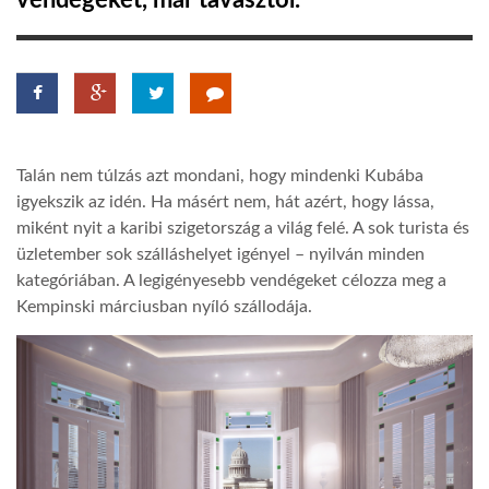
vendégeket, már tavasztól.
TROPICALMAGAZIN
GLOBOTV
Talán nem túlzás azt mondani, hogy mindenki Kubába
AFRIKA TUDÁSTÁR
igyekszik az idén. Ha másért nem, hát azért, hogy lássa,
miként nyit a karibi szigetország a világ felé. A sok turista és
üzletember sok szálláshelyet igényel – nyilván minden
A NAP SZÉPE
kategóriában. A legigényesebb vendégeket célozza meg a
Kempinski márciusban nyíló szállodája.
LINKTR.EE
GLOBOZSARU
DOBRAVERO.HU