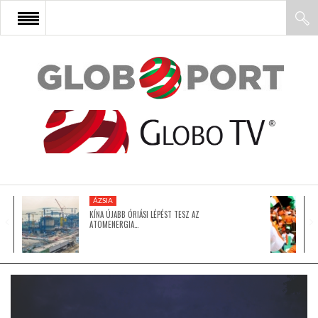
FŐOLDAL
AFRIKA
EURÓPA
ÁZSIA
ÁZSIA
KÍNA ÚJABB ÓRIÁSI LÉPÉST TESZ AZ
ATOMENERGIA…
ÉSZAK-AMERIKA
LATIN-AMERIKA