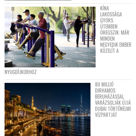
KÍNA
LAKOSSÁGA
GYORS
ÜTEMBEN
ÖREGSZIK: MÁR
MINDEN
NEGYEDIK EMBER
KÖZELÍT A
NYUGDÍJKORHOZ
80 MILLIÓ
DIRHAMOS
BERUHÁZÁSSAL
VARÁZSOLJÁK ÚJJÁ
DUBAI TÖRTÉNELMI
VÍZPARTJÁT