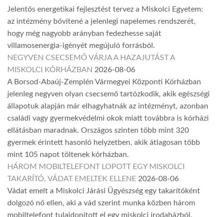
Jelentős energetikai fejlesztést tervez a Miskolci Egyetem:
az intézmény bővítené a jelenlegi napelemes rendszerét,
hogy még nagyobb arányban fedezhesse saját
villamosenergia-igényét megújuló forrásból.
NEGYVEN CSECSEMŐ VÁRJA A HAZAJUTÁST A
MISKOLCI KÓRHÁZBAN
2026-08-06
A Borsod-Abaúj-Zemplén Vármegyei Központi Kórházban
jelenleg negyven olyan csecsemő tartózkodik, akik egészségi
állapotuk alapján már elhagyhatnák az intézményt, azonban
családi vagy gyermekvédelmi okok miatt továbbra is kórházi
ellátásban maradnak. Országos szinten több mint 320
gyermek érintett hasonló helyzetben, akik átlagosan több
mint 105 napot töltenek kórházban.
HÁROM MOBILTELEFONT LOPOTT EGY MISKOLCI
TAKARÍTÓ, VÁDAT EMELTEK ELLENE
2026-08-06
Vádat emelt a Miskolci Járási Ügyészség egy takarítóként
dolgozó nő ellen, aki a vád szerint munka közben három
mobiltelefont tulajdonított el egy miskolci irodaházból.