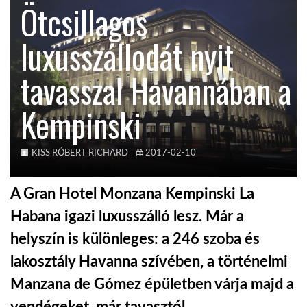
Ötcsillagos
KÖZEL-KELET
luxusszállodát nyit
tavasszal Havannában a
AUSZTRÁLIA
Kempinski
A VILÁG ITTHON
KISS RÓBERT RICHARD
2017-02-10
MÉDIA
A Gran Hotel Monzana Kempinski La
Habana igazi luxusszálló lesz. Már a
helyszín is különleges: a 246 szoba és
GLOBOTV BP
lakosztály Havanna szívében, a történelmi
Manzana de Gómez épületben várja majd a
HÍR3D