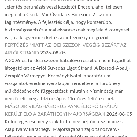
Jelentős beruházás veszi kezdetét Encsen, ahol teljesen
megújul a Csoda-Vár Óvoda és Bölcsőde 2. számú
tagintézménye. A fejlesztés célja, hogy korszerűbb,
biztonságosabb és a mai elvárásoknak megfelelő környezet
várja a kisgyermekeket és az intézmény dolgozóit.
FERTŐZÉS MIATT AZ IDEI SZEZON VÉGÉIG BEZÁRT AZ
ARLÓI STRAND
2026-08-05
A 2026-os fürdési szezon hátralévő részében nem fogadhat
látogatókat az Arlói Suvadás Liget Strand. A Borsod-Abaúj-
Zemplén Vármegyei Kormányhivatal laboratóriumi
vizsgálatok eredményei alapján rendelte el a fürdőhely
működésének felfüggesztését, miután a vízminőség már
nem felelt meg a biztonságos fürdőzés feltételeinek.
MÁSODIK VILÁGHÁBORÚS PÁNCÉLTÖRŐ GRÁNÁT
KERÜLT ELŐ A BARÁTHEGYI MAJORSÁGBAN
2026-08-05
Különleges esemény szakította meg hétfőn a Szimbiózis
Alapítvány Baráthegyi Majorságában zajló tanösvény-