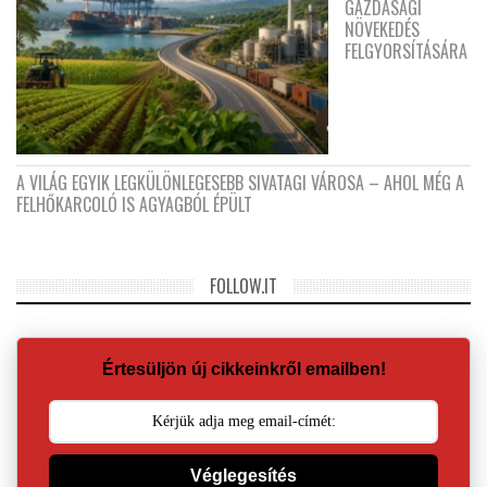
GAZDASÁGI
NÖVEKEDÉS
FELGYORSÍTÁSÁRA
A VILÁG EGYIK LEGKÜLÖNLEGESEBB SIVATAGI VÁROSA – AHOL MÉG A
FELHŐKARCOLÓ IS AGYAGBÓL ÉPÜLT
FOLLOW.IT
Értesüljön új cikkeinkről emailben!
Véglegesítés