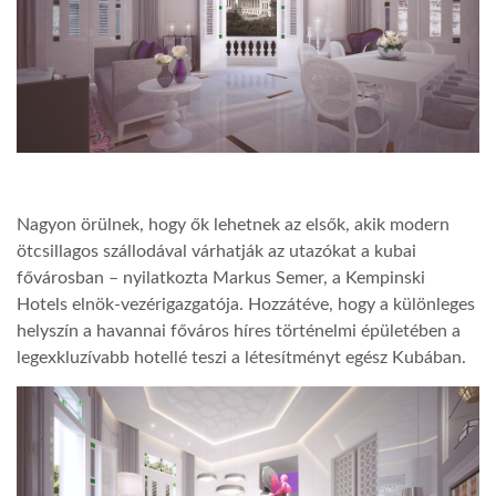
LATIMO.HU
GLOBOBOOK
Nagyon örülnek, hogy ők lehetnek az elsők, akik modern
ötcsillagos szállodával várhatják az utazókat a kubai
fővárosban – nyilatkozta Markus Semer, a Kempinski
Hotels elnök-vezérigazgatója. Hozzátéve, hogy a különleges
helyszín a havannai főváros híres történelmi épületében a
legexkluzívabb hotellé teszi a létesítményt egész Kubában.