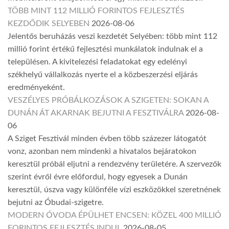
TÖBB MINT 112 MILLIÓ FORINTOS FEJLESZTÉS
KEZDŐDIK SELYEBEN
2026-08-06
Jelentős beruházás veszi kezdetét Selyében: több mint 112
millió forint értékű fejlesztési munkálatok indulnak el a
településen. A kivitelezési feladatokat egy edelényi
székhelyű vállalkozás nyerte el a közbeszerzési eljárás
eredményeként.
VESZÉLYES PRÓBÁLKOZÁSOK A SZIGETEN: SOKAN A
DUNÁN ÁT AKARNAK BEJUTNI A FESZTIVÁLRA
2026-08-
06
A Sziget Fesztivál minden évben több százezer látogatót
vonz, azonban nem mindenki a hivatalos bejáratokon
keresztül próbál eljutni a rendezvény területére. A szervezők
szerint évről évre előfordul, hogy egyesek a Dunán
keresztül, úszva vagy különféle vízi eszközökkel szeretnének
bejutni az Óbudai-szigetre.
MODERN ÓVODA ÉPÜLHET ENCSEN: KÖZEL 400 MILLIÓ
FORINTOS FEJLESZTÉS INDUL
2026-08-05