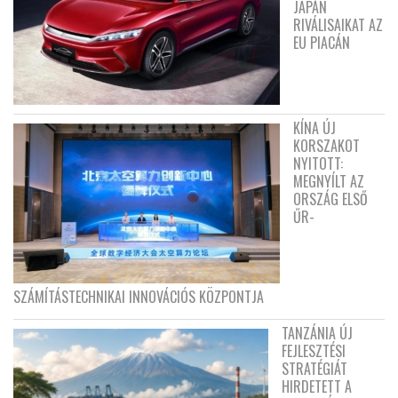
JAPÁN
RIVÁLISAIKAT AZ
EU PIACÁN
KÍNA ÚJ
KORSZAKOT
NYITOTT:
MEGNYÍLT AZ
ORSZÁG ELSŐ
ŰR-
SZÁMÍTÁSTECHNIKAI INNOVÁCIÓS KÖZPONTJA
TANZÁNIA ÚJ
FEJLESZTÉSI
STRATÉGIÁT
HIRDETETT A