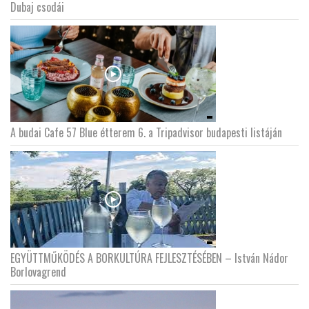
Dubaj csodái
A budai Cafe 57 Blue étterem 6. a Tripadvisor budapesti listáján
EGYÜTTMŰKÖDÉS A BORKULTÚRA FEJLESZTÉSÉBEN – István Nádor
Borlovagrend