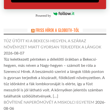
Powered by
FRISS HÍREK A GLOBOTV-TŐL
TŰZ ÜTÖTT KI A BEKECSI-HEGYEN, A SZÁRAZ
NÖVÉNYZET MIATT GYORSAN TERJEDTEK A LÁNGOK
2026-08-07
Tűz keletkezett pénteken a délelőtti órákban a Bekecsi-
hegyen, más néven a Nagy-hegyen – számolt be róla a
Szerencsi Hírek. A beszámoló szerint a lángok több ponton
is gyorsan terjedtek a kiszáradt, földközeli növényzetben. A
tűz időnként a fák lombkoronáját is elérte, így a füst
messziről is jól látható volt. A környéken jelentős számban
találhatók szőlőültetvények, […]
BŐVÍTENÉ NAPERŐMŰVÉT A MISKOLCI EGYETEM
2026-
08-06