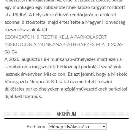
fejlesztési munkálatokat. Az erdei útszakasz építése során
egy munkagép egy robbanótestnek látszó tárgyat fordított
ki a földből.A helyszínre érkező rendőrjárőr a területet
azonnal biztosította, majd értesítette a Magyar Honvédség
tűzszerész alakulatát.
SZOMBATON IS FIZETNI KELL A PARKOLÁSÉRT
MISKOLCON A MUNKANAP-ÁTHELYEZÉS MIATT
2026-
08-04
A 2026. augusztus 8-i munkanap-áthelyezés miatt ezen a
szombaton a megszokott hétköznapi parkolási szabályok
lesznek érvényben Miskolcon. Ez azt jelenti, hogy a Miskolci
Városgazda Nonprofit Kft. által üzemeltetett felszíni
díjköteles parkolóhelyeken a gépjárművezetőknek parkolási
díjat kell fizetniük.
ARCHÍVUM
Archívum