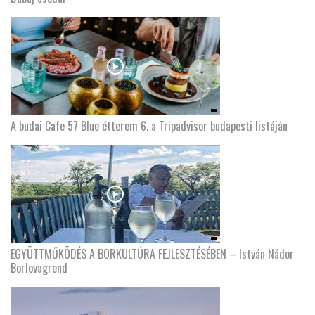
A budai Cafe 57 Blue étterem 6. a Tripadvisor budapesti listáján
EGYÜTTMŰKÖDÉS A BORKULTÚRA FEJLESZTÉSÉBEN – István Nádor
Borlovagrend