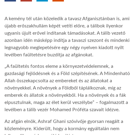
TROPICALMAGAZIN
A kemény tél után közeledik a tavasz Afganisztánban is, ami
újabb erőszakhullám képét vetíti előre, a tálibok ilyenkor
GLOBOTV
ugyanis újult erővel indítanak támadásokat. A tálib vezető
azonban idén másképp indítja a tavaszi szezont és mindenki
legnagyobb meglepetésére egy négy nyelven kiadott nyílt
AFRIKA TUDÁSTÁR
levélben faültetésre buzdítja az afgánokat.
„A faültetés fontos eleme a környezetvédelemnek, a
A NAP SZÉPE
gazdasági fejlődésnek és a Föld szépítésének. A Mindenható
Allah összekapcsolta az embereket és az állatokat a
növényekkel. A növények a Földből táplálkoznak, míg az
LINKTR.EE
emberek és állatok a növényekből. Ha a növények és a fák
elpusztulnak, maga az élet kerül veszélybe” – fogalmazott a
GLOBOZSARU
levélben a tálib vezér Mohamed Próféta szavait idézve.
Az afgán elnök, Ashraf Ghani szóvivője gyorsan reagált a
közleményre. Kiderült, hogy a kormány egyáltalán nem
DOBRAVERO.HU