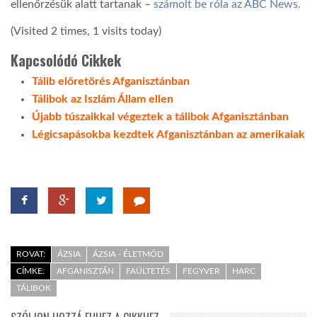
ellenőrzésük alatt tartanak –
számolt be róla az ABC News.
(Visited 2 times, 1 visits today)
Kapcsolódó Cikkek
Tálib előretörés Afganisztánban
Tálibok az Iszlám Állam ellen
Újabb túszaikkal végeztek a tálibok Afganisztánban
Légicsapásokba kezdtek Afganisztánban az amerikaiak
ROVAT:
ÁZSIA
ÁZSIA - ÉLETMÓD
CÍMKE:
AFGANISZTÁN
FAÜLTETÉS
FEGYVER
HARC
TÁLIBOK