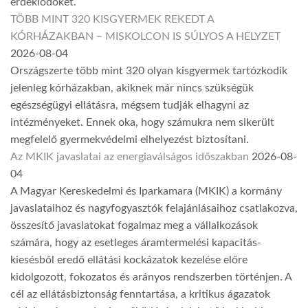
érdeklődőket.
TÖBB MINT 320 KISGYERMEK REKEDT A
KÓRHÁZAKBAN – MISKOLCON IS SÚLYOS A HELYZET
2026-08-04
Országszerte több mint 320 olyan kisgyermek tartózkodik
jelenleg kórházakban, akiknek már nincs szükségük
egészségügyi ellátásra, mégsem tudják elhagyni az
intézményeket. Ennek oka, hogy számukra nem sikerült
megfelelő gyermekvédelmi elhelyezést biztosítani.
Az MKIK javaslatai az energiaválságos időszakban
2026-08-
04
A Magyar Kereskedelmi és Iparkamara (MKIK) a kormány
javaslataihoz és nagyfogyasztók felajánlásaihoz csatlakozva,
összesítő javaslatokat fogalmaz meg a vállalkozások
számára, hogy az esetleges áramtermelési kapacitás-
kiesésből eredő ellátási kockázatok kezelése előre
kidolgozott, fokozatos és arányos rendszerben történjen. A
cél az ellátásbiztonság fenntartása, a kritikus ágazatok