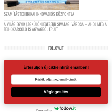
SZÁMÍTÁSTECHNIKAI INNOVÁCIÓS KÖZPONTJA
A VILÁG EGYIK LEGKÜLÖNLEGESEBB SIVATAGI VÁROSA – AHOL MÉG A
FELHŐKARCOLÓ IS AGYAGBÓL ÉPÜLT
FOLLOW.IT
Értesüljön új cikkeinkről emailben!
Véglegesítés
Powered by