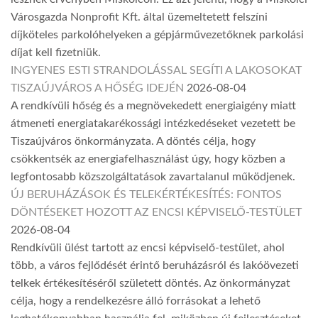
Városgazda Nonprofit Kft. által üzemeltetett felszíni
díjköteles parkolóhelyeken a gépjárművezetőknek parkolási
díjat kell fizetniük.
INGYENES ESTI STRANDOLÁSSAL SEGÍTI A LAKOSOKAT
TISZAÚJVÁROS A HŐSÉG IDEJÉN
2026-08-04
A rendkívüli hőség és a megnövekedett energiaigény miatt
átmeneti energiatakarékossági intézkedéseket vezetett be
Tiszaújváros önkormányzata. A döntés célja, hogy
csökkentsék az energiafelhasználást úgy, hogy közben a
legfontosabb közszolgáltatások zavartalanul működjenek.
ÚJ BERUHÁZÁSOK ÉS TELEKÉRTÉKESÍTÉS: FONTOS
DÖNTÉSEKET HOZOTT AZ ENCSI KÉPVISELŐ-TESTÜLET
2026-08-04
Rendkívüli ülést tartott az encsi képviselő-testület, ahol
több, a város fejlődését érintő beruházásról és lakóövezeti
telkek értékesítéséről született döntés. Az önkormányzat
célja, hogy a rendelkezésre álló forrásokat a lehető