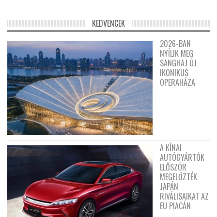
KEDVENCEK
2026-BAN
NYÍLIK MEG
SANGHAJ ÚJ
IKONIKUS
OPERAHÁZA
A KÍNAI
AUTÓGYÁRTÓK
ELŐSZÖR
MEGELŐZTÉK
JAPÁN
RIVÁLISAIKAT AZ
EU PIACÁN