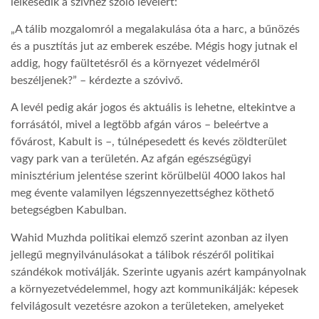
lelkesedik a szívhez szóló levélért:
„A tálib mozgalomról a megalakulása óta a harc, a bűnözés
LATIMO.HU
és a pusztítás jut az emberek eszébe. Mégis hogy jutnak el
addig, hogy faültetésről és a környezet védelméről
GLOBOBOOK
beszéljenek?” – kérdezte a szóvivő.
A levél pedig akár jogos és aktuális is lehetne, eltekintve a
forrásától, mivel a legtöbb afgán város – beleértve a
fővárost, Kabult is –, túlnépesedett és kevés zöldterület
vagy park van a területén. Az afgán egészségügyi
minisztérium jelentése szerint körülbelül 4000 lakos hal
meg évente valamilyen légszennyezettséghez köthető
betegségben Kabulban.
Wahid Muzhda politikai elemző szerint azonban az ilyen
jellegű megnyilvánulásokat a tálibok részéről politikai
szándékok motiválják. Szerinte ugyanis azért kampányolnak
a környezetvédelemmel, hogy azt kommunikálják: képesek
felvilágosult vezetésre azokon a területeken, amelyeket