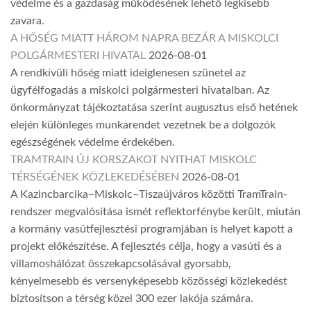
védelme és a gazdaság működésének lehető legkisebb
zavara.
A HŐSÉG MIATT HÁROM NAPRA BEZÁR A MISKOLCI
POLGÁRMESTERI HIVATAL
2026-08-01
A rendkívüli hőség miatt ideiglenesen szünetel az
ügyfélfogadás a miskolci polgármesteri hivatalban. Az
önkormányzat tájékoztatása szerint augusztus első hetének
elején különleges munkarendet vezetnek be a dolgozók
egészségének védelme érdekében.
TRAMTRAIN ÚJ KORSZAKOT NYITHAT MISKOLC
TÉRSÉGÉNEK KÖZLEKEDÉSÉBEN
2026-08-01
A Kazincbarcika–Miskolc–Tiszaújváros közötti TramTrain-
rendszer megvalósítása ismét reflektorfénybe került, miután
a kormány vasútfejlesztési programjában is helyet kapott a
projekt előkészítése. A fejlesztés célja, hogy a vasúti és a
villamoshálózat összekapcsolásával gyorsabb,
kényelmesebb és versenyképesebb közösségi közlekedést
biztosítson a térség közel 300 ezer lakója számára.