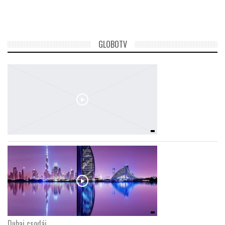
GLOBOTV
Dubaj csodái