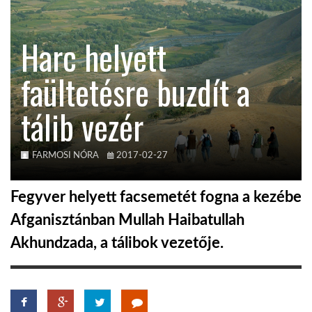
KÖZEL-KELET
Harc helyett
faültetésre buzdít a
AUSZTRÁLIA
tálib vezér
A VILÁG ITTHON
FARMOSI NÓRA
2017-02-27
MÉDIA
Fegyver helyett facsemetét fogna a kezébe
Afganisztánban Mullah Haibatullah
Akhundzada, a tálibok vezetője.
GLOBOTV BP
HÍR3D