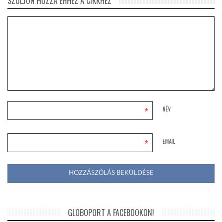
SZÓLJON HOZZÁ EHHEZ A CIKKHEZ
*
NÉV
*
EMAIL
GLOBOPORT A FACEBOOKON!