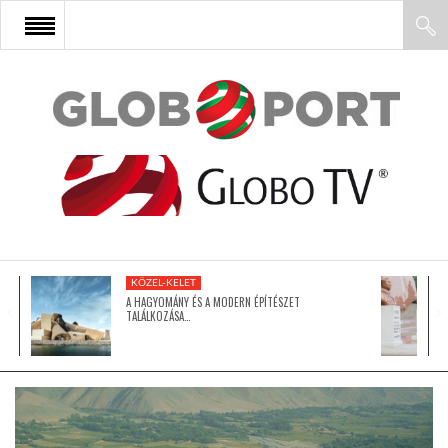
FŐOLDAL
AFRIKA
EURÓPA
KÖZEL-KELET
ÁZSIA
A HAGYOMÁNY ÉS A MODERN ÉPÍTÉSZET
TALÁLKOZÁSA…
ÉSZAK-AMERIKA
LATIN-AMERIKA