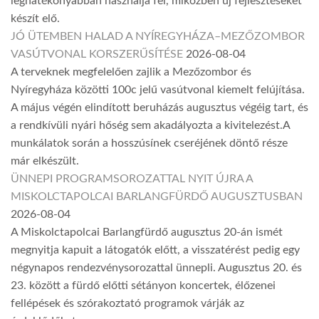
leghatékonyabban használja fel, miközben új fejlesztéseket
készít elő.
JÓ ÜTEMBEN HALAD A NYÍREGYHÁZA–MEZŐZOMBOR
VASÚTVONAL KORSZERŰSÍTÉSE
2026-08-04
A terveknek megfelelően zajlik a Mezőzombor és
Nyíregyháza közötti 100c jelű vasútvonal kiemelt felújítása.
A május végén elindított beruházás augusztus végéig tart, és
a rendkívüli nyári hőség sem akadályozta a kivitelezést.A
munkálatok során a hosszúsínek cseréjének döntő része
már elkészült.
ÜNNEPI PROGRAMSOROZATTAL NYIT ÚJRA A
MISKOLCTAPOLCAI BARLANGFÜRDŐ AUGUSZTUSBAN
2026-08-04
A Miskolctapolcai Barlangfürdő augusztus 20-án ismét
megnyitja kapuit a látogatók előtt, a visszatérést pedig egy
négynapos rendezvénysorozattal ünnepli. Augusztus 20. és
23. között a fürdő előtti sétányon koncertek, élőzenei
fellépések és szórakoztató programok várják az