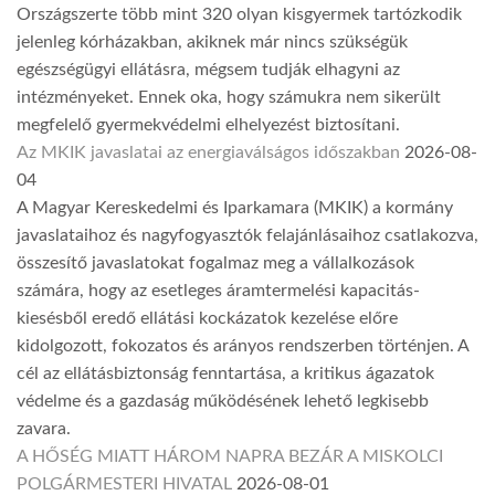
Országszerte több mint 320 olyan kisgyermek tartózkodik
jelenleg kórházakban, akiknek már nincs szükségük
egészségügyi ellátásra, mégsem tudják elhagyni az
intézményeket. Ennek oka, hogy számukra nem sikerült
megfelelő gyermekvédelmi elhelyezést biztosítani.
Az MKIK javaslatai az energiaválságos időszakban
2026-08-
04
A Magyar Kereskedelmi és Iparkamara (MKIK) a kormány
javaslataihoz és nagyfogyasztók felajánlásaihoz csatlakozva,
összesítő javaslatokat fogalmaz meg a vállalkozások
számára, hogy az esetleges áramtermelési kapacitás-
kiesésből eredő ellátási kockázatok kezelése előre
kidolgozott, fokozatos és arányos rendszerben történjen. A
cél az ellátásbiztonság fenntartása, a kritikus ágazatok
védelme és a gazdaság működésének lehető legkisebb
zavara.
A HŐSÉG MIATT HÁROM NAPRA BEZÁR A MISKOLCI
POLGÁRMESTERI HIVATAL
2026-08-01