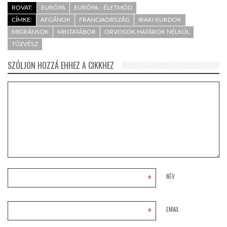
ROVAT:
EURÓPA
EURÓPA - ÉLETMÓD
CÍMKE:
AFGÁNOK
FRANCIAORSZÁG
IRAKI KURDOK
MIGRÁNSOK
MINTATÁBOR
ORVOSOK HATÁROK NÉLKÜL
TŰZVÉSZ
SZÓLJON HOZZÁ EHHEZ A CIKKHEZ
*
NÉV
*
EMAIL