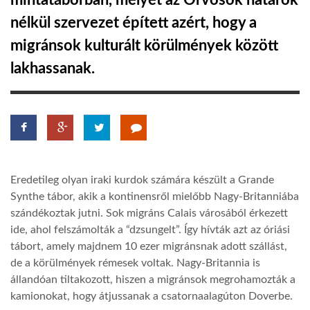
mintatáborban, melyet az Orvosok határok
nélkül szervezet épített azért, hogy a
TROPICALMAGAZIN
migránsok kulturált körülmények között
lakhassanak.
GLOBOTV
AFRIKA TUDÁSTÁR
A NAP SZÉPE
Eredetileg olyan iraki kurdok számára készült a Grande
Synthe tábor, akik a kontinensről mielőbb Nagy-Britanniába
LINKTR.EE
szándékoztak jutni. Sok migráns Calais városából érkezett
ide, ahol felszámolták a “dzsungelt”. Így hívták azt az óriási
tábort, amely majdnem 10 ezer migránsnak adott szállást,
GLOBOZSARU
de a körülmények rémesek voltak. Nagy-Britannia is
állandóan tiltakozott, hiszen a migránsok megrohamozták a
DOBRAVERO.HU
kamionokat, hogy átjussanak a csatornaalagúton Doverbe.