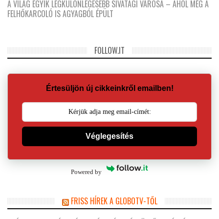
A VILÁG EGYIK LEGKÜLÖNLEGESEBB SIVATAGI VÁROSA – AHOL MÉG A
FELHŐKARCOLÓ IS AGYAGBÓL ÉPÜLT
FOLLOW.IT
Értesüljön új cikkeinkről emailben!
Véglegesítés
Powered by
FRISS HÍREK A GLOBOTV-TŐL