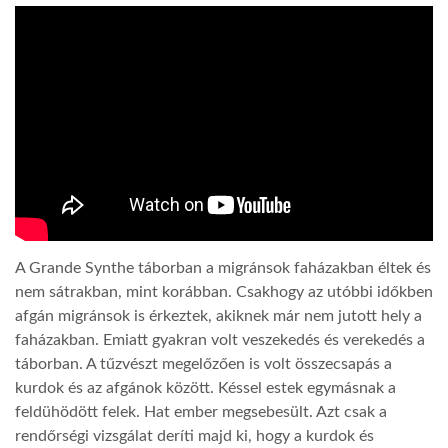
LATIMO.HU
GLOBOBOOK
A Grande Synthe táborban a migránsok faházakban éltek és
nem sátrakban, mint korábban. Csakhogy az utóbbi időkben
afgán migránsok is érkeztek, akiknek már nem jutott hely a
faházakban. Emiatt gyakran volt veszekedés és verekedés a
táborban. A tűzvészt megelőzően is volt összecsapás a
kurdok és az afgánok között. Késsel estek egymásnak a
feldühödött felek. Hat ember megsebesült. Azt csak a
rendőrségi vizsgálat deríti majd ki, hogy a kurdok és