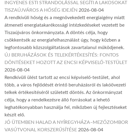
INGYENES ESTI STRANDOLÁSSAL SEGÍTI A LAKOSOKAT
TISZAÚJVÁROS A HŐSÉG IDEJÉN
2026-08-04
A rendkívüli hőség és a megnövekedett energiaigény miatt
átmeneti energiatakarékossági intézkedéseket vezetett be
Tiszaújváros önkormányzata. A döntés célja, hogy
csökkentsék az energiafelhasználást úgy, hogy közben a
legfontosabb közszolgáltatások zavartalanul működjenek.
ÚJ BERUHÁZÁSOK ÉS TELEKÉRTÉKESÍTÉS: FONTOS
DÖNTÉSEKET HOZOTT AZ ENCSI KÉPVISELŐ-TESTÜLET
2026-08-04
Rendkívüli ülést tartott az encsi képviselő-testület, ahol
több, a város fejlődését érintő beruházásról és lakóövezeti
telkek értékesítéséről született döntés. Az önkormányzat
célja, hogy a rendelkezésre álló forrásokat a lehető
leghatékonyabban használja fel, miközben új fejlesztéseket
készít elő.
JÓ ÜTEMBEN HALAD A NYÍREGYHÁZA–MEZŐZOMBOR
VASÚTVONAL KORSZERŰSÍTÉSE
2026-08-04