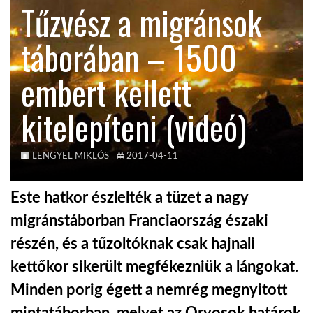
Tűzvész a migránsok
KÖZEL-KELET
táborában – 1500
embert kellett
AUSZTRÁLIA
kitelepíteni (videó)
A VILÁG ITTHON
LENGYEL MIKLÓS
2017-04-11
MÉDIA
Este hatkor észlelték a tüzet a nagy
migránstáborban Franciaország északi
részén, és a tűzoltóknak csak hajnali
GLOBOTV BP
kettőkor sikerült megfékezniük a lángokat.
Minden porig égett a nemrég megnyitott
HÍR3D