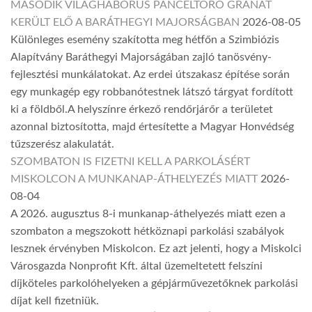
MÁSODIK VILÁGHÁBORÚS PÁNCÉLTÖRŐ GRÁNÁT
KERÜLT ELŐ A BARÁTHEGYI MAJORSÁGBAN
2026-08-05
Különleges esemény szakította meg hétfőn a Szimbiózis
Alapítvány Baráthegyi Majorságában zajló tanösvény-
fejlesztési munkálatokat. Az erdei útszakasz építése során
egy munkagép egy robbanótestnek látszó tárgyat fordított
ki a földből.A helyszínre érkező rendőrjárőr a területet
azonnal biztosította, majd értesítette a Magyar Honvédség
tűzszerész alakulatát.
SZOMBATON IS FIZETNI KELL A PARKOLÁSÉRT
MISKOLCON A MUNKANAP-ÁTHELYEZÉS MIATT
2026-
08-04
A 2026. augusztus 8-i munkanap-áthelyezés miatt ezen a
szombaton a megszokott hétköznapi parkolási szabályok
lesznek érvényben Miskolcon. Ez azt jelenti, hogy a Miskolci
Városgazda Nonprofit Kft. által üzemeltetett felszíni
díjköteles parkolóhelyeken a gépjárművezetőknek parkolási
díjat kell fizetniük.