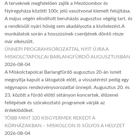
A terveknek megfelelően zajlik a Mezőzombor és
Nyíregyháza közötti 100c jelű vasútvonal kiemelt felújítása.
A május végén elindított beruházás augusztus végéig tart, és
a rendkívüli nyári hőség sem akadályozta a kivitelezést.A
munkálatok során a hosszúsínek cseréjének döntő része
már elkészült.
ÜNNEPI PROGRAMSOROZATTAL NYIT ÚJRA A
MISKOLCTAPOLCAI BARLANGFÜRDŐ AUGUSZTUSBAN
2026-08-04
A Miskolctapolcai Barlangfürdő augusztus 20-án ismét
megnyitja kapuit a látogatók előtt, a visszatérést pedig egy
négynapos rendezvénysorozattal ünnepli. Augusztus 20. és
23. között a fürdő előtti sétányon koncertek, élőzenei
fellépések és szórakoztató programok várják az
érdeklődőket.
TÖBB MINT 320 KISGYERMEK REKEDT A
KÓRHÁZAKBAN – MISKOLCON IS SÚLYOS A HELYZET
2026-08-04