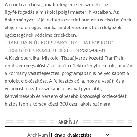
A rendkívüli hőség miatt ideiglenesen szünetel az
ügyfélfogadás a miskolci polgármesteri hivatalban. Az
önkormányzat tájékoztatása szerint augusztus első hetének
elején különleges munkarendet vezetnek be a dolgozók
egészségének védelme érdekében.
TRAMTRAIN ÚJ KORSZAKOT NYITHAT MISKOLC
TÉRSÉGÉNEK KÖZLEKEDÉSÉBEN
2026-08-01
A Kazincbarcika–Miskolc–Tiszaújváros közötti TramTrain-
rendszer megvalósítása ismét reflektorfénybe került, miután
a kormány vasútfejlesztési programjában is helyet kapott a
projekt előkészítése. A fejlesztés célja, hogy a vasúti és a
villamoshálózat összekapcsolásával gyorsabb,
kényelmesebb és versenyképesebb közösségi közlekedést
biztosítson a térség közel 300 ezer lakója számára.
ARCHÍVUM
Archívum