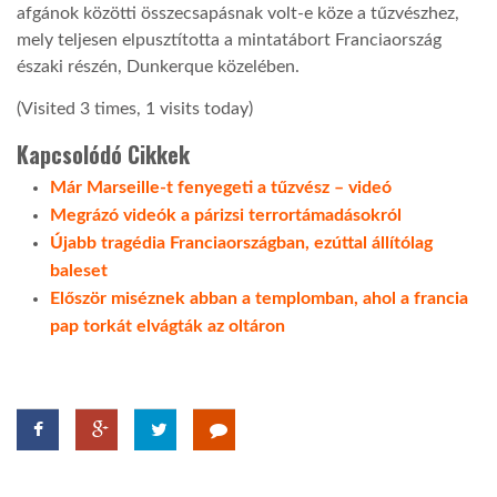
afgánok közötti összecsapásnak volt-e köze a tűzvészhez,
mely teljesen elpusztította a mintatábort Franciaország
északi részén, Dunkerque közelében.
(Visited 3 times, 1 visits today)
Kapcsolódó Cikkek
Már Marseille-t fenyegeti a tűzvész – videó
Megrázó videók a párizsi terrortámadásokról
Újabb tragédia Franciaországban, ezúttal állítólag
baleset
Először miséznek abban a templomban, ahol a francia
pap torkát elvágták az oltáron