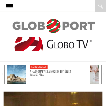
FŐOLDAL
AFRIKA
EURÓPA
KÖZEL-KELET
ÁZSIA
A HAGYOMÁNY ÉS A MODERN ÉPÍTÉSZET
TALÁLKOZÁSA…
ÉSZAK-AMERIKA
LATIN-AMERIKA