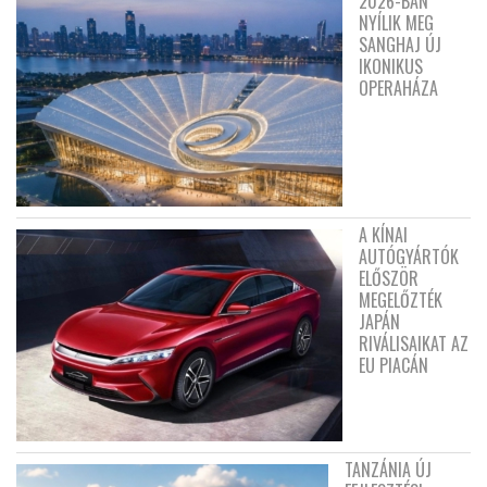
2026-BAN
NYÍLIK MEG
SANGHAJ ÚJ
IKONIKUS
OPERAHÁZA
A KÍNAI
AUTÓGYÁRTÓK
ELŐSZÖR
MEGELŐZTÉK
JAPÁN
RIVÁLISAIKAT AZ
EU PIACÁN
TANZÁNIA ÚJ