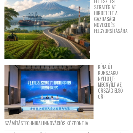
FEJLESZTÉSI
STRATÉGIÁT
HIRDETETT A
GAZDASÁGI
NÖVEKEDÉS
FELGYORSÍTÁSÁRA
KÍNA ÚJ
KORSZAKOT
NYITOTT:
MEGNYÍLT AZ
ORSZÁG ELSŐ
ŰR-
SZÁMÍTÁSTECHNIKAI INNOVÁCIÓS KÖZPONTJA