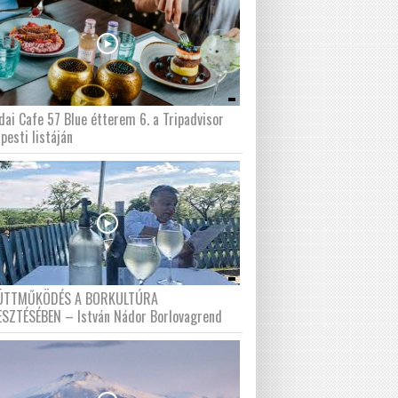
dai Cafe 57 Blue étterem 6. a Tripadvisor
pesti listáján
ÜTTMŰKÖDÉS A BORKULTÚRA
ESZTÉSÉBEN – István Nádor Borlovagrend