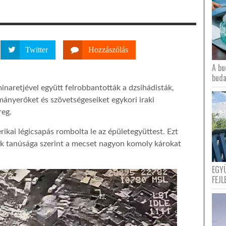
Twitter
Hozzászólás
A bu
buda
inaretjével együtt felrobbantották a dzsihádisták,
ányerőket és szövetségeseiket egykori iraki
reg.
rikai légicsapás rombolta le az épületegyüttest. Ezt
ek tanúsága szerint a mecset nagyon komoly károkat
EGY
FEJL