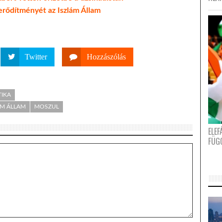
erődítményét az Iszlám Állam
Twitter
Hozzászólás
TIKA
ÁM ÁLLAM
MOSZUL
ELE
FÜG