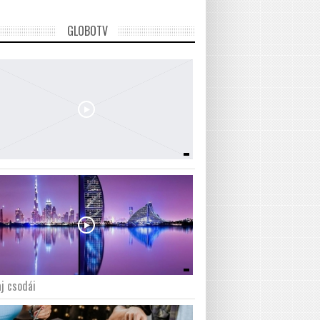
GLOBOTV
j csodái