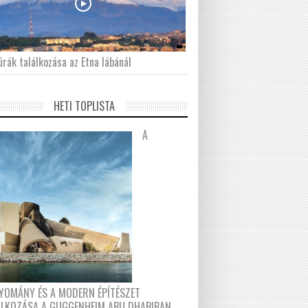
́rák találkozása az Etna lábánál
HETI TOPLISTA
A
YOMÁNY ÉS A MODERN ÉPÍTÉSZET
ÁLKOZÁSA A GUGGENHEIM ABU DHABIBAN