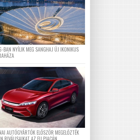
6-BAN NYÍLIK MEG SANGHAJ ÚJ IKONIKUS
RAHÁZA
ÍNAI AUTÓGYÁRTÓK ELŐSZÖR MEGELŐZTÉK
N RIVÁLISAIKAT AZ EU PIACÁN