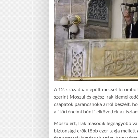
A 12. században épült mecset lerombolá
szerint Moszul és egész Irak kiemelkedő
csapatok parancsnoka arról beszélt, ho
a “történelmi bűnt” elkövették az iszlam
Moszulért, Irak második legnagyobb váro
biztonsági erők több ezer tagja mellett