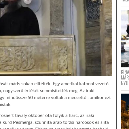
KÍN
MÁR
NYU
sát máris sokan elítélték. Egy amerikai katonai vezető
, nagyszerű értékét semmisítették meg. Az iraki
gy mindössze 50 méterre voltak a mecsettől, amikor ezt
isták.
sáért tavaly október óta folyik a harc, az iraki
 a kurd Pesmerga, szunnita arab törzsi harcosok és síita