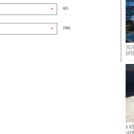
*
NÉV
*
EMAIL
202
OPE
A K
JAPÁ