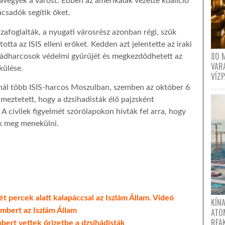
avegyék a várost. Ebben az amerikaiak vezette koalíció
ácsadók segítik őket.
zafoglalták, a nyugati városrész azonban régi, szűk
totta az ISIS elleni erőket. Kedden azt jelentette az iraki
80 
ihádharcosok védelmi gyűrűjét és megkezdődhetett az
VAR
külése.
VÍZ
nál több ISIS-harcos Moszulban, szemben az október 6
meztetett, hogy a dzsihadisták élő pajzsként
 civilek figyelmét szórólapokon hívták fel arra, hogy
nak meg menekülni.
t percek alatt kalapáccsal az Iszlám Állam. Videó
KÍNA
mbert az Iszlám Állam
ATO
REA
ert vettek őrizetbe a dzsihádisták