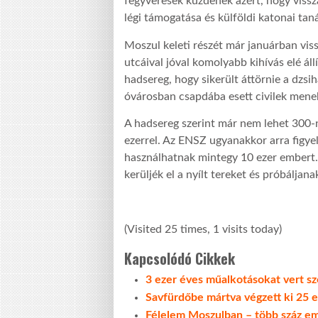
fegyveresek küzdenek azért, hogy vissz
légi támogatása és külföldi katonai tan
Moszul keleti részét már januárban viss
utcáival jóval komolyabb kihívás elé állí
hadsereg, hogy sikerült áttörnie a dzs
óvárosban csapdába esett civilek mene
A hadsereg szerint már nem lehet 300-
ezerrel. Az ENSZ ugyanakkor arra figyel
használhatnak mintegy 10 ezer embert. A
kerüljék el a nyílt tereket és próbálja
(Visited 25 times, 1 visits today)
Kapcsolódó Cikkek
3 ezer éves műalkotásokat vert szé
Savfürdőbe mártva végzett ki 25 e
Félelem Moszulban – több száz emb