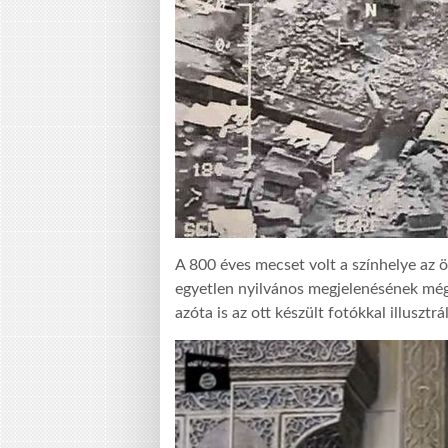
A 800 éves mecset volt a színhelye az ö
egyetlen nyilvános megjelenésének még 
azóta is az ott készült fotókkal illusztrá