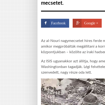
mecsetet.
Facebook
Google +
Az al-Nouri nagymecsetet híres ferde m
amikor megpróbálták megállítani a korm
központjukban – közölte az iraki hadse
Az ISIS ugyanakkor azt állítja, hogy ame
Washingtonban tagadják. Légi felvétel
szenvedett, nagy része oda lett.