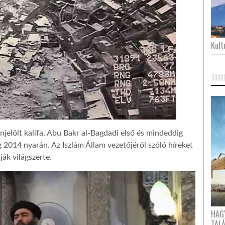
Kultu
njelölt kalifa, Abu Bakr al-Bagdadi első és mindeddig
2014 nyarán. Az Iszlám Állam vezetőjéről szóló híreket
lják világszerte.
HAG
TAL