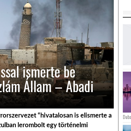
sal ismerte be
szlám Állam – Abadi
rrorszervezet “hivatalosan is elismerte a
Duba
ulban lerombolt egy történelmi