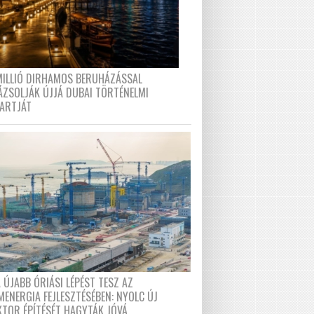
MILLIÓ DIRHAMOS BERUHÁZÁSSAL
ÁZSOLJÁK ÚJJÁ DUBAI TÖRTÉNELMI
PARTJÁT
 ÚJABB ÓRIÁSI LÉPÉST TESZ AZ
MENERGIA FEJLESZTÉSÉBEN: NYOLC ÚJ
KTOR ÉPÍTÉSÉT HAGYTÁK JÓVÁ