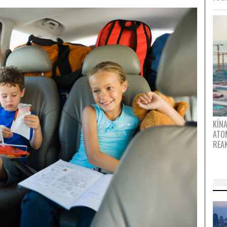
KÍNA
ATO
REA