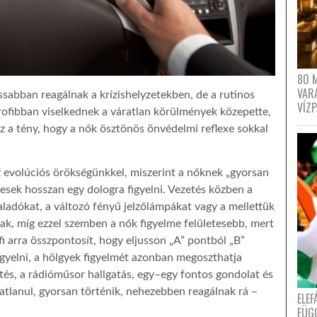
80 
VAR
assabban reagálnak a krízishelyzetekben, de a rutinos
VÍZ
fibban viselkednek a váratlan körülmények közepette,
az a tény, hogy a nők ösztönös önvédelmi reflexe sokkal
evolúciós örökségünkkel, miszerint a nőknek „gyorsan
pesek hosszan egy dologra figyelni. Vezetés közben a
haladókat, a változó fényű jelzőlámpákat vagy a mellettük
k, míg ezzel szemben a nők figyelme felületesebb, mert
rfi arra összpontosít, hogy eljusson „A” pontból „B”
igyelni, a hölgyek figyelmét azonban megoszthatja
tés, a rádióműsor hallgatás, egy–egy fontos gondolat és
tlanul, gyorsan történik, nehezebben reagálnak rá –
ELE
FÜG