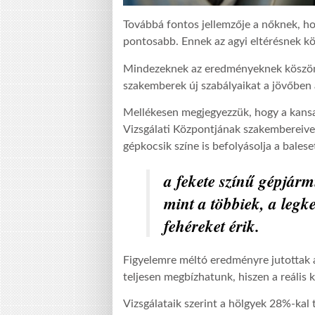
Továbbá fontos jellemzője a nőknek, hog
pontosabb. Ennek az agyi eltérésnek kö
Mindezeknek az eredményeknek köszönh
szakemberek új szabályaikat a jövőben a
Mellékesen megjegyezzük, hogy a kans
Vizsgálati Központjának szakembereivel
gépkocsik színe is befolyásolja a balese
a fekete színű gépjár
mint a többiek, a legk
fehéreket érik.
Figyelemre méltó eredményre jutottak az
teljesen megbízhatunk, hiszen a reális k
Vizsgálataik szerint a hölgyek 28%-kal 