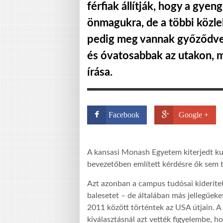
férfiak állítják, hogy a gye
önmagukra, de a többi közle
pedig meg vannak győződve 
és óvatosabbak az utakon, mi
írása.
Facebook
Google +
A kansasi Monash Egyetem kiterjedt kut
bevezetőben említett kérdésre ők sem t
Azt azonban a campus tudósai kideríte
balesetet – de általában más jellegűeke
2011 között történtek az USA útjain. A
kiválasztásnál azt vették figyelembe, ho