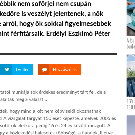
ngébbik nem sofőrjei nem csupán
kedőre is veszélyt jelentenek, a nők
arról, hogy ők sokkal figyelmesebbek
nt férfitársaik. Erdélyi Eszkimó Péter
A bu
buda
Twitter
Hozzászólás
atói munkája sok érdekes eredményt tárt fel, de a
alálták meg a választ…
EGY
FEJL
tték, hogy mind a két nem képviselői okozhatnak
t! A vizsgálat tárgyát 150 eset képezte, amelyek 2005 és
 sofőrök életkora pedig 16 és 24 év között mozgott. A
gy a közlekedési balesetek többségét a fiatalok, illetve