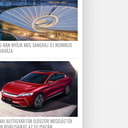
6-BAN NYÍLIK MEG SANGHAJ ÚJ IKONIKUS
RAHÁZA
ÍNAI AUTÓGYÁRTÓK ELŐSZÖR MEGELŐZTÉK
N RIVÁLISAIKAT AZ EU PIACÁN