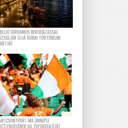
MILLIÓ DIRHAMOS BERUHÁZÁSSAL
ÁZSOLJÁK ÚJJÁ DUBAI TÖRTÉNELMI
PARTJÁT
FÁNTCSONTPART MA ÜNNEPLI
GETLENSÉGÉNEK 66. ÉVFORDULÓJÁT