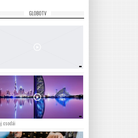
GLOBOTV
j csodái