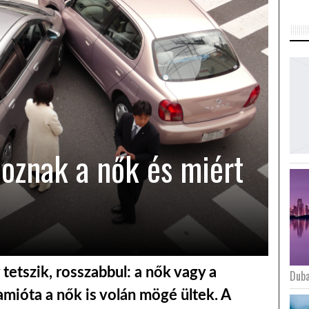
oznak a nők és miért
 tetszik, rosszabbul: a nők vagy a
Duba
, amióta a nők is volán mögé ültek. A