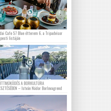
dai Cafe 57 Blue étterem 6. a Tripadvisor
pesti listáján
ÜTTMŰKÖDÉS A BORKULTÚRA
ESZTÉSÉBEN – István Nádor Borlovagrend