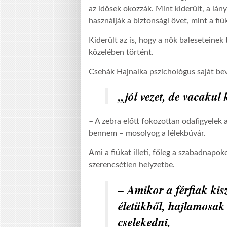
az idősek okozzák. Mint kiderült, a lá
használják a biztonsági övet, mint a fiú
Kiderült az is, hogy a nők baleseteinek
közelében történt.
Csehák Hajnalka pszichológus saját bev
„jól vezet, de vacakul
– A zebra előtt fokozottan odafigyelek a
bennem – mosolyog a lélekbúvár.
Ami a fiúkat illeti, főleg a szabadnapo
szerencsétlen helyzetbe.
– Amikor a férfiak kis
életükből, hajlamosak
cselekedni,