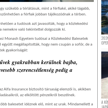
y szűkebb a térlátásuk, mint a férfiaké, akiké tágabb,
szönhetően a férfiak jobban tájékozódnak a térben.
etően a tudósok azt javasolták, hogy a közlekedési
 nemekre való tekintettel dolgozzák ki.
202
asi Monash Egyetem tudósai a Közlekedési Balesetek
OPE
 együtt megállapították, hogy nem csupán a sofőr, de a
tek gyakoriságát:
művek gyakrabban kerülnek bajba,
evesebb szerencsétlenség pedig a
 Alfa Insurance biztosító társaság elemzői is, akikben
iadásaikról, az elköltött pénzeikről beszélnek.
A K
több balesetet idéznek elő, mint az urak. Mindamellett a
JAPÁ