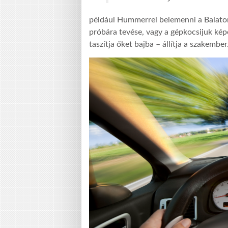
például Hummerrel belemenni a Balatonb
próbára tevése, vagy a gépkocsijuk kép
taszítja őket bajba – állítja a szakember