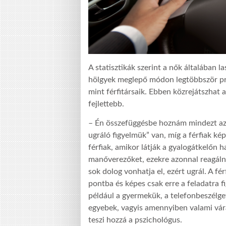
A statisztikák szerint a nők általában l
hölgyek meglepő módon legtöbbször pro
mint férfitársaik. Ebben közrejátszhat 
fejlettebb.
– Én összefüggésbe hoznám mindezt az 
ugráló figyelmük” van, míg a férfiak ké
férfiak, amikor látják a gyalogátkelőn 
manőverezőket, ezekre azonnal reagálna
sok dolog vonhatja el, ezért ugrál. A fé
pontba és képes csak erre a feladatra f
például a gyermekük, a telefonbeszélge
egyebek, vagyis amennyiben valami vára
teszi hozzá a pszichológus.