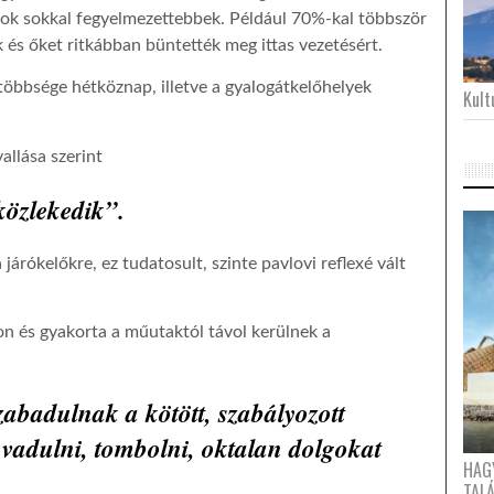
nyok sokkal fegyelmezettebbek. Például 70%-kal többször
k és őket ritkábban büntették meg ittas vezetésért.
 többsége hétköznap, illetve a gyalogátkelőhelyek
Kultu
allása szerint
 közlekedik”.
 járókelőkre, ez tudatosult, szinte pavlovi reflexé vált
kon és gyakorta a műutaktól távol kerülnek a
zabadulnak a kötött, szabályozott
 vadulni, tombolni, oktalan dolgokat
HAG
TAL