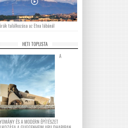
́rák találkozása az Etna lábánál
HETI TOPLISTA
A
YOMÁNY ÉS A MODERN ÉPÍTÉSZET
ÁLKOZÁSA A GUGGENHEIM ABU DHABIBAN