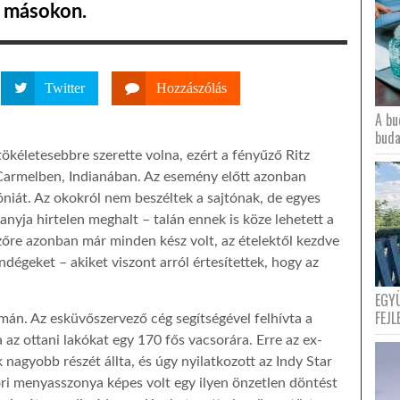
t másokon.
Twitter
Hozzászólás
A bu
buda
ökéletesebbre szerette volna, ezért a fényűző Ritz
e Carmelben, Indianában. Az esemény előtt azonban
óniát. Az okokról nem beszéltek a sajtónak, de egyes
anyja hirtelen meghalt – talán ennek is köze lehetett a
őre azonban már minden kész volt, az ételektől kezdve
endégeket – akiket viszont arról értesítettek, hogy az
EGY
FEJL
mán. Az esküvőszervező cég segítségével felhívta a
 az ottani lakókat egy 170 fős vacsorára. Erre az ex-
k nagyobb részét állta, és úgy nyilatkozott az Indy Star
ri menyasszonya képes volt egy ilyen önzetlen döntést