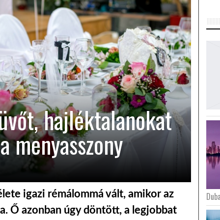
üvőt, hajléktalanokat
 a menyasszony
lete igazi rémálommá vált, amikor az
Duba
a. Ő azonban úgy döntött, a legjobbat