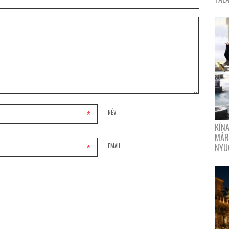
*
NÉV
KÍN
MÁR
*
NYU
EMAIL