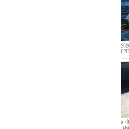
202
OPE
A K
JAPÁ