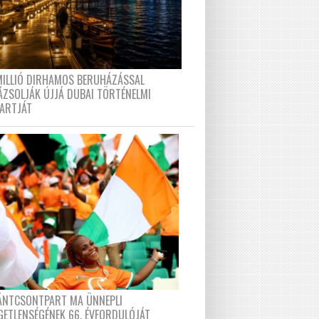
MILLIÓ DIRHAMOS BERUHÁZÁSSAL
ÁZSOLJÁK ÚJJÁ DUBAI TÖRTÉNELMI
PARTJÁT
FÁNTCSONTPART MA ÜNNEPLI
GETLENSÉGÉNEK 66. ÉVFORDULÓJÁT