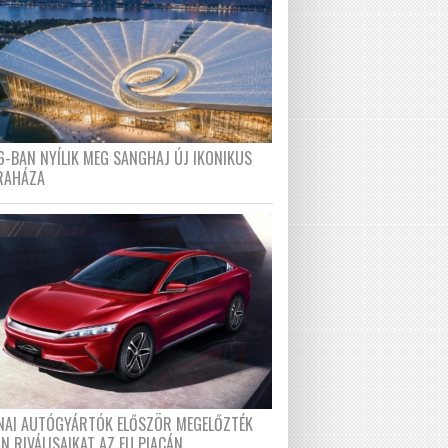
6-BAN NYÍLIK MEG SANGHAJ ÚJ IKONIKUS
RAHÁZA
ÍNAI AUTÓGYÁRTÓK ELŐSZÖR MEGELŐZTÉK
N RIVÁLISAIKAT AZ EU PIACÁN