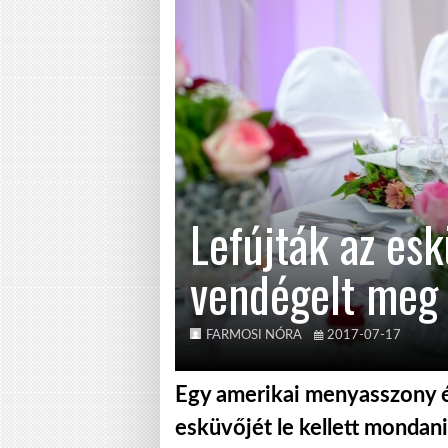
Lefújták az esk
vendégelt meg
FARMOSI NÓRA
2017-07-17
Egy amerikai menyasszony é
esküvőjét le kellett mondani