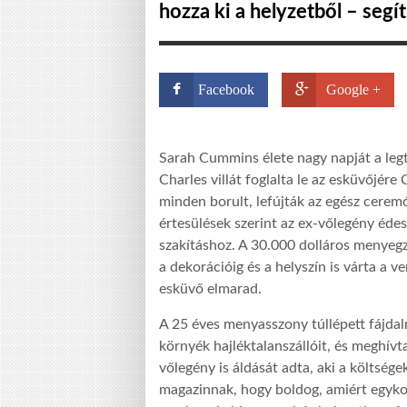
hozza ki a helyzetből – segí
Facebook
Google +
Sarah Cummins élete nagy napját a legt
Charles villát foglalta le az esküvőjér
minden borult, lefújták az egész cerem
értesülések szerint az ex-vőlegény édes
szakításhoz. A 30.000 dolláros menyegz
a dekorációig és a helyszín is várta a v
esküvő elmarad.
A 25 éves menyasszony túllépett fájdal
környék hajléktalanszállóit, és meghívta
vőlegény is áldását adta, aki a költsége
magazinnak, hogy boldog, amiért egyko