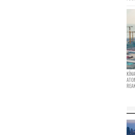
KÍNA
ATO
REA