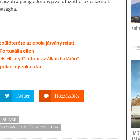
ászútra pedig édesanyjával utazott el az összetört
saságba.
Kultu
pülőterére az ebola járvány miatt
Portugália ellen
k Hillary Clintont az állam határán”
 pokoli éjszaka után
Twitter
Hozzászólás
- BULVÁR
OGADÁS
HAJLÉKTALAN
USA
HAG
TAL