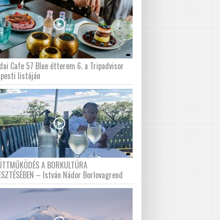
dai Cafe 57 Blue étterem 6. a Tripadvisor
pesti listáján
ÜTTMŰKÖDÉS A BORKULTÚRA
ESZTÉSÉBEN – István Nádor Borlovagrend