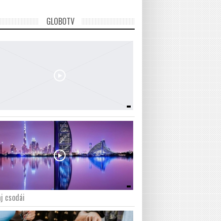
GLOBOTV
j csodái