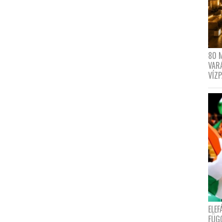
80 
VAR
VÍZ
ELE
FÜG