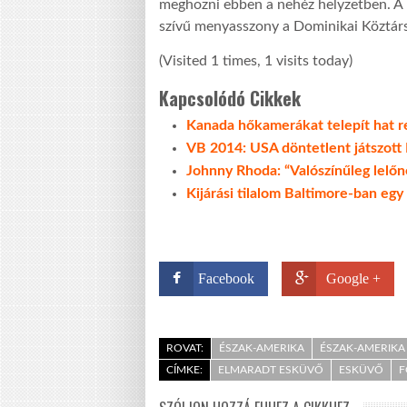
meghozni ebben a nehéz helyzetben. A n
szívű menyasszony a Dominikai Köztár
(Visited 1 times, 1 visits today)
Kapcsolódó Cikkek
Kanada hőkamerákat telepít hat re
VB 2014: USA döntetlent játszott 
Johnny Rhoda: “Valószínűleg lelőné
Kijárási tilalom Baltimore-ban egy
Facebook
Google +
ROVAT:
ÉSZAK-AMERIKA
ÉSZAK-AMERIKA 
CÍMKE:
ELMARADT ESKÜVŐ
ESKÜVŐ
F