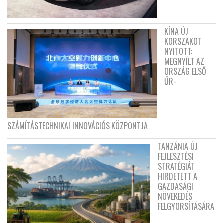
KÍNA ÚJ
KORSZAKOT
NYITOTT:
MEGNYÍLT AZ
ORSZÁG ELSŐ
ŰR-
SZÁMÍTÁSTECHNIKAI INNOVÁCIÓS KÖZPONTJA
TANZÁNIA ÚJ
FEJLESZTÉSI
STRATÉGIÁT
HIRDETETT A
GAZDASÁGI
NÖVEKEDÉS
FELGYORSÍTÁSÁRA