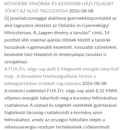
RÖVIDEBB TANÓRÁK ÉS KEVESEBB HÁZI FELADAT
JÖHET AZ ALSÓ TAGOZATON
2026-08-08
Új javaslatcsomaggal alakítaná gyermekközpontúbbá az
alsó tagozatos oktatást az Oktatási és Gyermekügyi
Minisztérium. A „Legyen élmény a tanulás!” című, 14
pontból álló szakmai ajánlás többek között a tanórák
hosszának rugalmasabb kezelését, hosszabb szüneteket,
kevesebb házi feladatot és élményalapú tanulást is
szorgalmaz.
A FUX Zrt. négy nap alatt 8 Megawatt energiát takarított
meg - A társadalmi felelősségvállalás fontos a
kábelgyártásban érdekelt cég számára
2026-08-08
A miskolci székhelyű FUX Zrt. négy nap alatt 8,32 MWh
villamos energiát takarított meg a kormány felhívásához
csatlakozva. A szabad és szigetelt vezetékek gyártásával
foglalkozó társaság csatlakozott a kormány azon
felhívásához, amely az országos hőhullám idején a
villamosenergia-rendszer terhelésének csökkentését