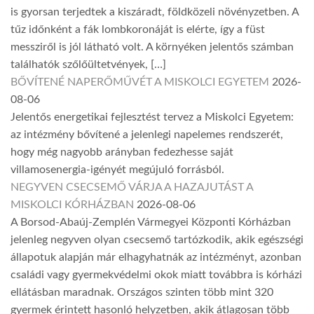
is gyorsan terjedtek a kiszáradt, földközeli növényzetben. A
tűz időnként a fák lombkoronáját is elérte, így a füst
messziről is jól látható volt. A környéken jelentős számban
találhatók szőlőültetvények, […]
BŐVÍTENÉ NAPERŐMŰVÉT A MISKOLCI EGYETEM
2026-
08-06
Jelentős energetikai fejlesztést tervez a Miskolci Egyetem:
az intézmény bővítené a jelenlegi napelemes rendszerét,
hogy még nagyobb arányban fedezhesse saját
villamosenergia-igényét megújuló forrásból.
NEGYVEN CSECSEMŐ VÁRJA A HAZAJUTÁST A
MISKOLCI KÓRHÁZBAN
2026-08-06
A Borsod-Abaúj-Zemplén Vármegyei Központi Kórházban
jelenleg negyven olyan csecsemő tartózkodik, akik egészségi
állapotuk alapján már elhagyhatnák az intézményt, azonban
családi vagy gyermekvédelmi okok miatt továbbra is kórházi
ellátásban maradnak. Országos szinten több mint 320
gyermek érintett hasonló helyzetben, akik átlagosan több