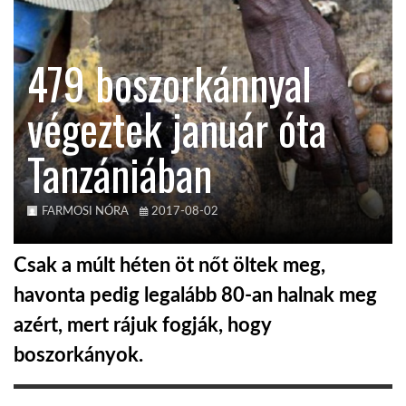
TROPICALMAGAZIN
479 boszorkánnyal
GLOBOTV
végeztek január óta
Tanzániában
AFRIKA TUDÁSTÁR
A NAP SZÉPE
FARMOSI NÓRA
2017-08-02
Csak a múlt héten öt nőt öltek meg,
LINKTR.EE
havonta pedig legalább 80-an halnak meg
azért, mert rájuk fogják, hogy
GLOBOZSARU
boszorkányok.
DOBRAVERO.HU