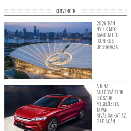
KEDVENCEK
2026-BAN
NYÍLIK MEG
SANGHAJ ÚJ
IKONIKUS
OPERAHÁZA
A KÍNAI
AUTÓGYÁRTÓK
ELŐSZÖR
MEGELŐZTÉK
JAPÁN
RIVÁLISAIKAT AZ
EU PIACÁN