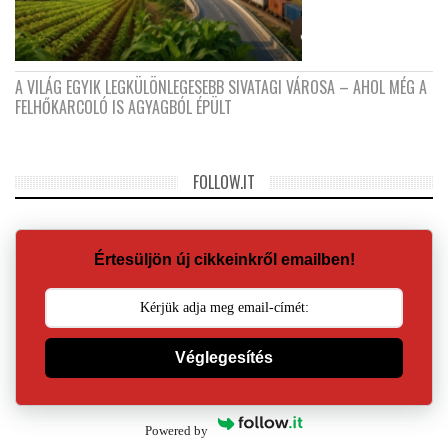
A VILÁG EGYIK LEGKÜLÖNLEGESEBB SIVATAGI VÁROSA – AHOL MÉG A
FELHŐKARCOLÓ IS AGYAGBÓL ÉPÜLT
FOLLOW.IT
Értesüljön új cikkeinkről emailben!
Véglegesítés
Powered by