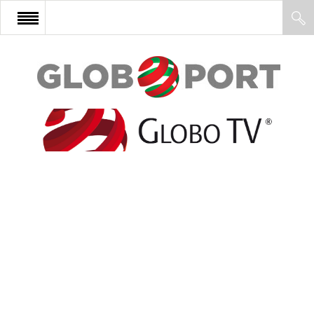
FŐOLDAL
AFRIKA
EURÓPA
ÁZSIA
ÉSZAK-AMERIKA
LATIN-AMERIKA