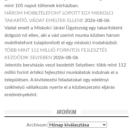
mint 105 napot töltenek kórházban.
HÁROM MOBILTELEFONT LOPOTT EGY MISKOLCI
TAKARÍTÓ, VÁDAT EMELTEK ELLENE
2026-08-06
Vádat emelt a Miskolci Járási Ügyészség egy takarítóként
dolgozó nő ellen, aki a vád szerint munka közben három
mobiltelefont tulajdonított el egy miskolci irodaházból.
TÖBB MINT 112 MILLIÓ FORINTOS FEJLESZTÉS
KEZDŐDIK SELYEBEN
2026-08-06
Jelentős beruházás veszi kezdetét Selyében: több mint 112
millió forint értékű fejlesztési munkálatok indulnak el a
településen. A kivitelezési feladatokat egy edelényi
székhelyű vállalkozás nyerte el a közbeszerzési eljárás
eredményeként.
ARCHÍVUM
Archívum