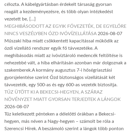
célozta. A kábelgyártásban érdekelt társaság gyorsan
reagált a kezdeményezésre, és több olyan intézkedést
vezetett be, […]
MEGHIBÁSODOTT AZ EGYIK FŐVEZETÉK, DE EGYELŐRE
NINCS VESZÉLYBEN ÓZD IVÓVÍZELLÁTÁSA
2026-08-07
Műszaki hiba miatt csökkentett kapacitással működik az
ózdi vízellátó rendszer egyik fő távvezetéke. A
meghibásodás miatt az ivóvíztároló medencék feltöltése is
nehezebbé vált, a hiba elhárításán azonban már dolgoznak a
szakemberek.A kormány augusztus 7-i hőségriasztási
gyorsjelentése szerint Ózd biztonságos vízellátását két
távvezeték, egy 500-as és egy 600-as vezeték biztosítja.
TŰZ ÜTÖTT KI A BEKECSI-HEGYEN, A SZÁRAZ
NÖVÉNYZET MIATT GYORSAN TERJEDTEK A LÁNGOK
2026-08-07
Tűz keletkezett pénteken a délelőtti órákban a Bekecsi-
hegyen, más néven a Nagy-hegyen – számolt be róla a
Szerencsi Hírek. A beszámoló szerint a lángok több ponton