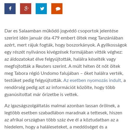
LATIMO.HU
Dar es Salaamban működő jogvédő csoportok jelentése
GLOBOBOOK
szerint idén január óta 479 embert öltek meg Tanzániában
azért, mert rájuk fogták, hogy boszorkányok. A gyilkosságok
egy részét nyilvános kivégzések formájában vitték véghez:
az áldozatokat élve felgyújtották, halálra késelték vagy
megfojtották a Reuters szerint. A múlt héten öt nőt öltek
meg Tabora régió Undomo falujában – őket halálra verték,
testüket pedig felgyújtották.
Az esetben nyomozás indult,
a
rendőrség pedig azt az információt közölte, hogy több
gyanúsítottat már őrizetbe is vettek.
Az igazságszolgáltatás malmai azonban lassan őrölnek, a
legtöbb esetben szabadlábon maradnak a tettesek, hiszen
az afrikai országban több száz éve él a köztudatban az a
hiedelem, hogy a haláleseteket, a meddőséget és a