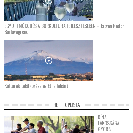
EGYÜTTMŰKÖDÉS A BORKULTÚRA FEJLESZTÉSÉBEN – István Nádor
Borlovagrend
Kultúrák találkozása az Etna lábánál
HETI TOPLISTA
KÍNA
LAKOSSÁGA
GYORS