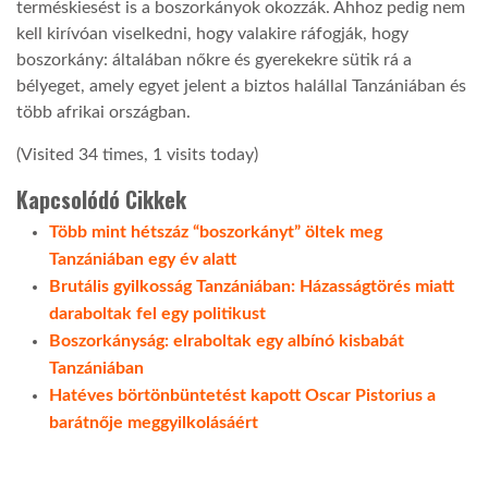
terméskiesést is a boszorkányok okozzák. Ahhoz pedig nem
kell kirívóan viselkedni, hogy valakire ráfogják, hogy
boszorkány: általában nőkre és gyerekekre sütik rá a
bélyeget, amely egyet jelent a biztos halállal Tanzániában és
több afrikai országban.
(Visited 34 times, 1 visits today)
Kapcsolódó Cikkek
Több mint hétszáz “boszorkányt” öltek meg
Tanzániában egy év alatt
Brutális gyilkosság Tanzániában: Házasságtörés miatt
daraboltak fel egy politikust
Boszorkányság: elraboltak egy albínó kisbabát
Tanzániában
Hatéves börtönbüntetést kapott Oscar Pistorius a
barátnője meggyilkolásáért