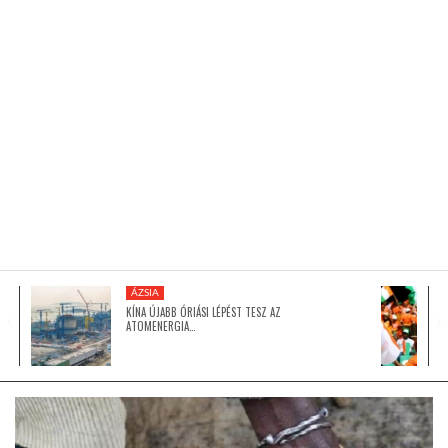
KÖZEL-KELET
AUSZTRÁLIA
A VILÁG ITTHON
MÉDIA
ÁZSIA
KÍNA ÚJABB ÓRIÁSI LÉPÉST TESZ AZ
ATOMENERGIA…
GLOBOTV BP
HÍR3D