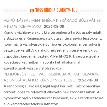
FRISS HÍREK A GLOBOTV-TŐL
VÍZPÓTLÁSSAL MENTENÉK A KISZÁRADÓ BÓZSVÁT ÉS
A KEMENCE-PATAKOT
2026-08-08
Komoly vízhiány alakult ki a térségben a tartós aszály miatt:
a Bózsva és a Kemence-patak vízszintje annyira lecsökkent,
hogy már a vízfolyások élővilága és ökológiai egyensúlya is
veszélybe került.A kialakult helyzet enyhítésére rendkívüli
vízpótlást kezdeményeztek. A Perlit-92 Kft. segítségével a
következő két hétben naponta két alkalommal
szivattyúznak vizet a vízfolyásokba.
RENDŐRSÉGI FELHÍVÁS: KAZINCBARCIKAI TOLVAJOK
AZONOSÍTÁSÁHOZ KÉRNEK SEGÍTSÉGET
2026-08-08
A rendőrség a lakosság segítségét kéri két, Kazincbarcikán
történt lopás feltételezett elkövetőinek azonosításában. A
nyomozók olyan személyeket keresnek, akik a rendelkezésre
álló kamerafelvételeken láthatók.