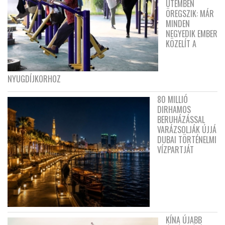
ÜTEMBEN
ÖREGSZIK: MÁR
MINDEN
NEGYEDIK EMBER
KÖZELÍT A
NYUGDÍJKORHOZ
80 MILLIÓ
DIRHAMOS
BERUHÁZÁSSAL
VARÁZSOLJÁK ÚJJÁ
DUBAI TÖRTÉNELMI
VÍZPARTJÁT
KÍNA ÚJABB