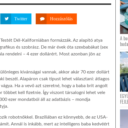
Twitter
Hozzászólás
A bu
 Testét Dél-Kaliforniában formázzák. Az alapító atya
buda
rafikus és szobrász. De már évek óta szexbabákat (sex
nála rendelni – 4 ezer dollárért. Most azonban jön az
különleges kívánságai vannak, akkor akár 70 ezer dollárt
aki beszél. Alapáron csak típust lehet választani: átlagos
vágya. Ha a vevő azt szeretné, hogy a baba brit angolt
 többet kell fizetnie. Így viszont társalogni lehet vele
EGY
s. 300 ezer mondatból áll az adatbázis – mondja
FEJL
tyja.
ozik robotnőkkel. Brazíliában ez könnyebb, de az USA-
mít. Annál is inkább, mert az intelligens baba kedvéért