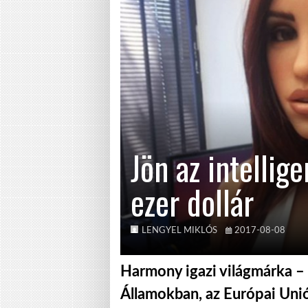
Jön az intellig
ezer dollár
LENGYEL MIKLÓS
2017-08-08
Harmony igazi világmárka – 
Államokban, az Európai Unió