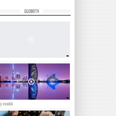
GLOBOTV
j csodái