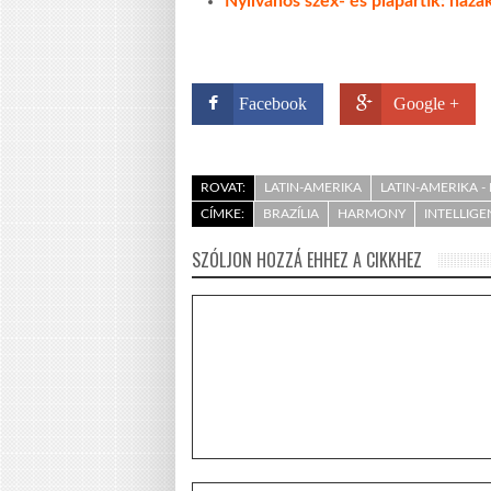
Nyilvános szex- és piapartik: haza
Facebook
Google +
ROVAT:
LATIN-AMERIKA
LATIN-AMERIKA 
CÍMKE:
BRAZÍLIA
HARMONY
INTELLIGE
SZÓLJON HOZZÁ EHHEZ A CIKKHEZ