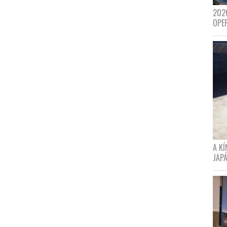
202
OPE
A K
JAPÁ