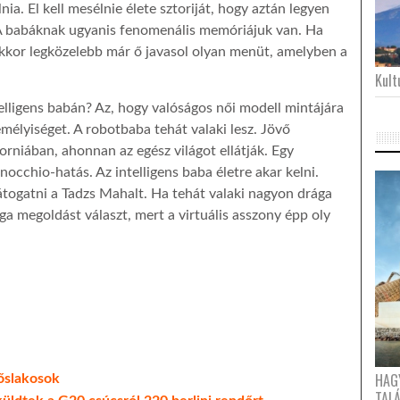
lnia. El kell mesélnie élete sztoriját, hogy aztán legyen
. A babáknak ugyanis fenomenális memóriájuk van. Ha
 akkor legközelebb már ő javasol olyan menüt, amelyben a
Kultu
elligens babán? Az, hogy valóságos női modell mintájára
mélyiséget. A robotbaba tehát valaki lesz. Jövő
rniában, ahonnan az egész világot ellátják. Egy
occhio-hatás. Az intelligens baba életre akar kelni.
togatni a Tadzs Mahalt. Ha tehát valaki nagyon drága
 megoldást választ, mert a virtuális asszony épp oly
HAG
 őslakosok
TAL