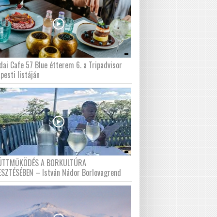
dai Cafe 57 Blue étterem 6. a Tripadvisor
pesti listáján
ÜTTMŰKÖDÉS A BORKULTÚRA
ESZTÉSÉBEN – István Nádor Borlovagrend