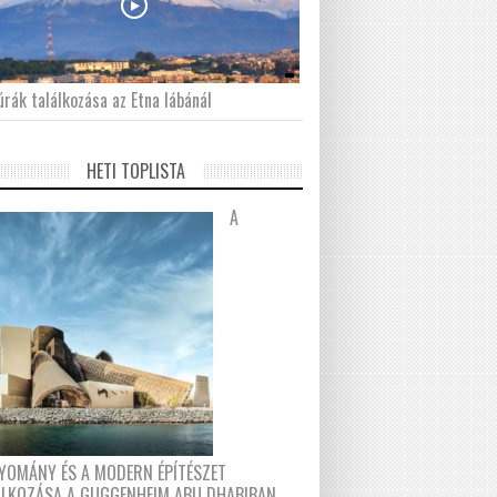
́rák találkozása az Etna lábánál
HETI TOPLISTA
A
YOMÁNY ÉS A MODERN ÉPÍTÉSZET
ÁLKOZÁSA A GUGGENHEIM ABU DHABIBAN