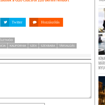
küldtek a G20 csúcsról 220 berlini rendőrt
Twitter
Hozzászólás
- ÉLETMÓD
NCIA
KALIFORNIA
SZEX
SZEXBABA
TÁRSALGÁS
KÍN
MÁR
NYU