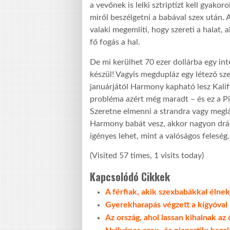
a vevőnek is lelki sztriptízt kell gyakoro
miről beszélgetni a babával szex után
valaki megemlíti, hogy szereti a halat,
fő fogás a hal.
De mi kerülhet 70 ezer dollárba egy int
készül! Vagyis megdupláz egy létező sze
januárjától Harmony kapható lesz Kalifo
probléma azért még maradt – és ez a Pin
Szeretne elmenni a strandra vagy meglá
Harmony babát vesz, akkor nagyon drága
igényes lehet, mint a valóságos feleség.
(Visited 57 times, 1 visits today)
Kapcsolódó Cikkek
A férfiak, akik szexbabákkal élnek
Gyerekharapás végzett a kígyóval
Az ország, ahol lassan kihalnak az