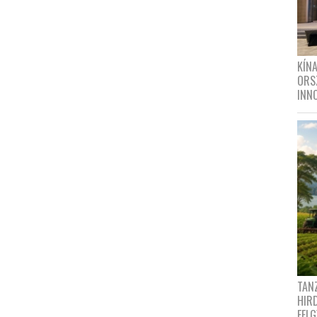
KÍN
ORS
INN
TANZ
HIR
FEL