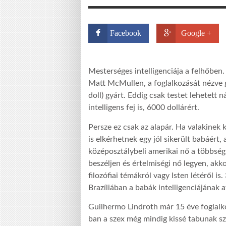
Facebook
Google +
Mesterséges intelligenciája a felhőben.
Matt McMullen, a foglalkozását nézve g
doll) gyárt. Eddig csak testet lehetett 
intelligens fej is, 6000 dollárért.
Persze ez csak az alapár. Ha valakinek 
is elkérhetnek egy jól sikerült babáért, 
középosztálybeli amerikai nő a többség 
beszéljen és értelmiségi nő legyen, akkor
filozófiai témákról vagy Isten létéről i
Brazíliában a babák intelligenciájának a
Guilhermo Lindroth már 15 éve foglalk
ban a szex még mindig kissé tabunak szá