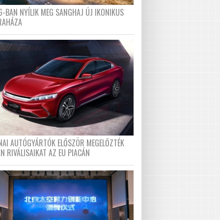
6-BAN NYÍLIK MEG SANGHAJ ÚJ IKONIKUS
RAHÁZA
ÍNAI AUTÓGYÁRTÓK ELŐSZÖR MEGELŐZTÉK
N RIVÁLISAIKAT AZ EU PIACÁN