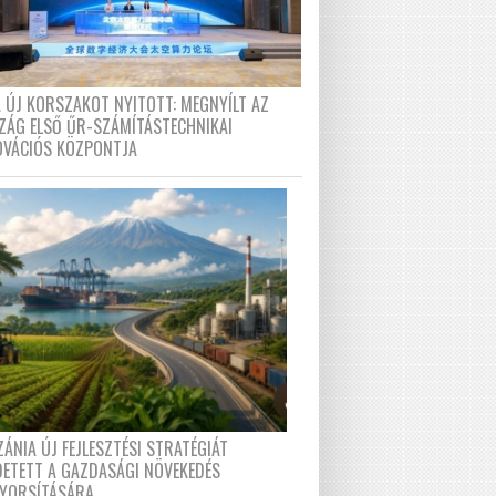
A ÚJ KORSZAKOT NYITOTT: MEGNYÍLT AZ
ZÁG ELSŐ ŰR-SZÁMÍTÁSTECHNIKAI
OVÁCIÓS KÖZPONTJA
ÁNIA ÚJ FEJLESZTÉSI STRATÉGIÁT
DETETT A GAZDASÁGI NÖVEKEDÉS
GYORSÍTÁSÁRA