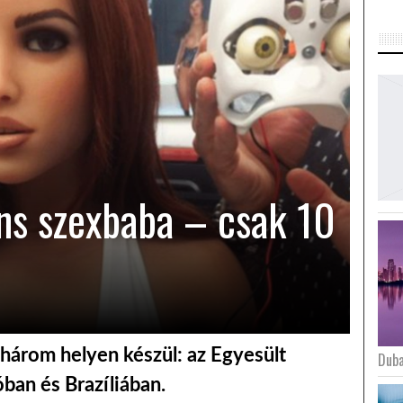
ens szexbaba – csak 10
három helyen készül: az Egyesült
Duba
ban és Brazíliában.