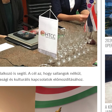
202
OPE
kozó is segíti. A cél az, hogy sallangok nélkül,
sági és kulturális kapcsolatok előmozdításához.
A K