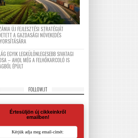
ÁNIA ÚJ FEJLESZTÉSI STRATÉGIÁT
DETETT A GAZDASÁGI NÖVEKEDÉS
GYORSÍTÁSÁRA
LÁG EGYIK LEGKÜLÖNLEGESEBB SIVATAGI
OSA – AHOL MÉG A FELHŐKARCOLÓ IS
AGBÓL ÉPÜLT
FOLLOW.IT
Értesüljön új cikkeinkről
emailben!