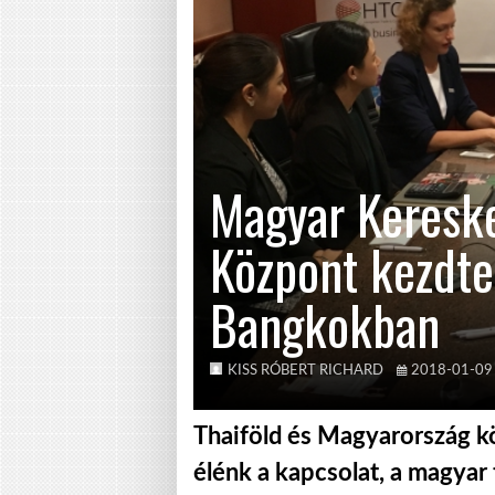
Magyar Kereske
Központ kezdt
Bangkokban
KISS RÓBERT RICHARD
2018-01-09
Thaiföld és Magyarország k
élénk a kapcsolat, a magyar