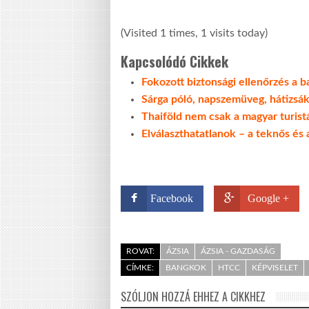
(Visited 1 times, 1 visits today)
Kapcsolódó Cikkek
Fokozott biztonsági ellenőrzés a 
Sárga póló, napszemüveg, hátizsák
Thaiföld nem csak a magyar turist
Elválaszthatatlanok – a teknős és 
Facebook
Google +
ROVAT:
ÁZSIA
ÁZSIA - GAZDASÁG
CÍMKE:
BANGKOK
HTCC
KÉPVISELET
SZÓLJON HOZZÁ EHHEZ A CIKKHEZ