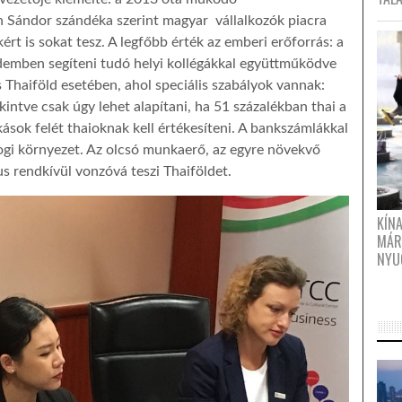
 Sándor szándéka szerint magyar vállalkozók piacra
kért is sokat tesz. A legfőbb érték az emberi erőforrás: a
érdemben segíteni tudó helyi kollégákkal együttműködve
s Thaiföld esetében, ahol speciális szabályok vannak:
ekintve csak úgy lehet alapítani, ha 51 százalékban thai a
kások felét thaioknak kell értékesíteni. A bankszámlákkal
jogi környezet. Az olcsó munkaerő, az egyre növekvő
lus rendkívül vonzóvá teszi Thaiföldet.
KÍN
MÁR
NYU