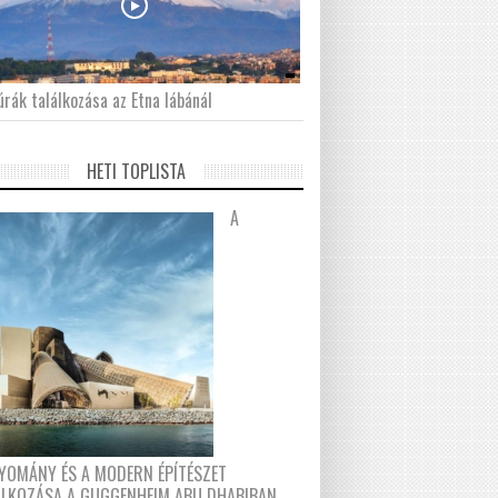
́rák találkozása az Etna lábánál
HETI TOPLISTA
A
YOMÁNY ÉS A MODERN ÉPÍTÉSZET
ÁLKOZÁSA A GUGGENHEIM ABU DHABIBAN