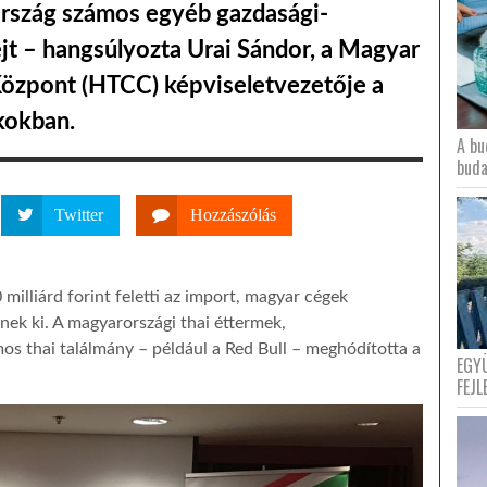
ós ország számos egyéb gazdasági-
jt – hangsúlyozta Urai Sándor, a Magyar
Központ (HTCC) képviseletvezetője a
kokban.
A bu
buda
Twitter
Hozzászólás
illiárd forint feletti az import, magyar cégek
znek ki. A magyarországi thai éttermek,
s thai találmány – például a Red Bull – meghódította a
EGY
FEJL