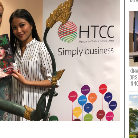
JAPÁ
KÍN
ORS
INN