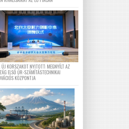
N RIVÁLISAIKAT AZ EU PIACÁN
A ÚJ KORSZAKOT NYITOTT: MEGNYÍLT AZ
ZÁG ELSŐ ŰR-SZÁMÍTÁSTECHNIKAI
OVÁCIÓS KÖZPONTJA