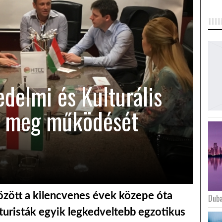
delmi és Kulturális
e meg működését
özött a kilencvenes évek közepe óta
Duba
 turisták egyik legkedveltebb egzotikus