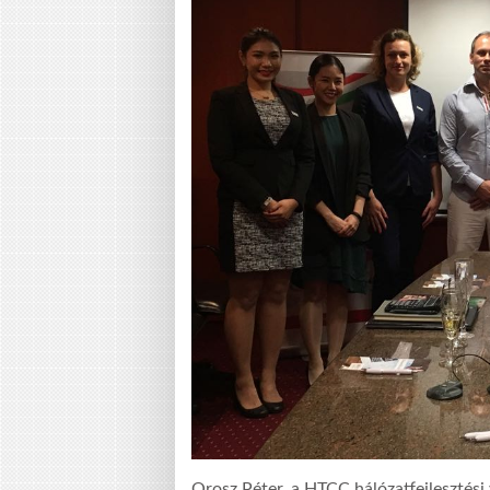
Orosz Péter, a HTCC hálózatfejlesztési