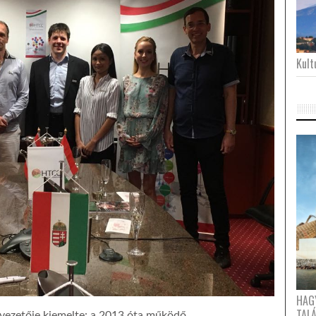
Kultu
HAG
TAL
 vezetője kiemelte: a 2013 óta működő