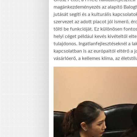
magánkezdeményezés az alapító Balogh
jutását segíti és a kulturális kapcsolato
szervezet az adott piacot jól ismerő, 
tölti be funkcióját. Ez különösen fonto
helyi céget például kevés kivételtől elt
tulajdonos. Ingatlanfejlesztéseknél a la
kapcsolatban is az európaitól eltérő a 
vásárlóerő, a kellemes klíma, az életstí