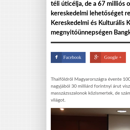
téli úticélja, de a 67 milli
kereskedelmi lehetőséget re
Kereskedelmi és Kulturális 
megnyitóünnepségen Bang
Facebook
Google +
Thaiföldről Magyarországra évente 100 m
nagyjából 30 milliárd forintnyi árut vis
masszázsszalonok közismertek, de számo
világot.