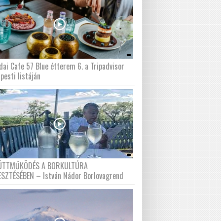
dai Cafe 57 Blue étterem 6. a Tripadvisor
pesti listáján
ÜTTMŰKÖDÉS A BORKULTÚRA
ESZTÉSÉBEN – István Nádor Borlovagrend