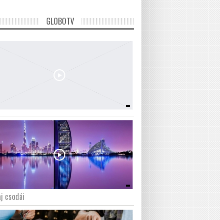
GLOBOTV
j csodái