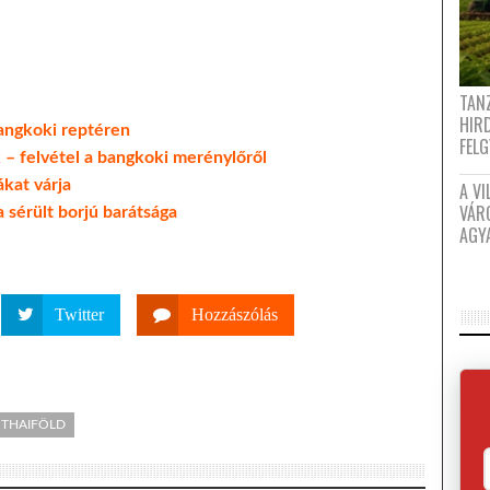
TANZ
HIR
bangkoki reptéren
FEL
 – felvétel a bangkoki merénylőről
ákat várja
A VI
VÁR
a sérült borjú barátsága
AGY
Twitter
Hozzászólás
THAIFÖLD