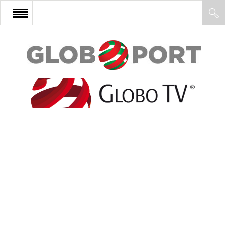
FŐOLDAL
AFRIKA
EURÓPA
ÁZSIA
ÉSZAK-AMERIKA
LATIN-AMERIKA