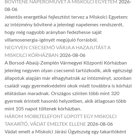
BŐVÍTENÉ NAPERŐMŰVÉT A MISKOLCI EGYETEM
2026-
08-06
Jelentős energetikai fejlesztést tervez a Miskolci Egyetem:
az intézmény bővítené a jelenlegi napelemes rendszerét,
hogy még nagyobb arányban fedezhesse saját
villamosenergia-igényét megújuló forrásból.
NEGYVEN CSECSEMŐ VÁRJA A HAZAJUTÁST A
MISKOLCI KÓRHÁZBAN
2026-08-06
A Borsod-Abaúj-Zemplén Vármegyei Központi Kórházban
jelenleg negyven olyan csecsemő tartózkodik, akik egészségi
állapotuk alapján már elhagyhatnák az intézményt, azonban
családi vagy gyermekvédelmi okok miatt továbbra is kórházi
ellátásban maradnak. Országos szinten több mint 320
gyermek érintett hasonló helyzetben, akik átlagosan több
mint 105 napot töltenek kórházban.
HÁROM MOBILTELEFONT LOPOTT EGY MISKOLCI
TAKARÍTÓ, VÁDAT EMELTEK ELLENE
2026-08-06
Vádat emelt a Miskolci Járási Ügyészség egy takarítóként