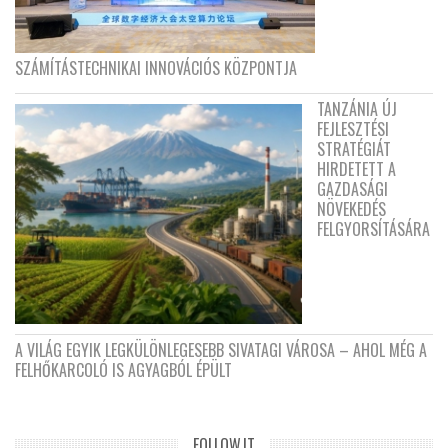
SZÁMÍTÁSTECHNIKAI INNOVÁCIÓS KÖZPONTJA
TANZÁNIA ÚJ
FEJLESZTÉSI
STRATÉGIÁT
HIRDETETT A
GAZDASÁGI
NÖVEKEDÉS
FELGYORSÍTÁSÁRA
A VILÁG EGYIK LEGKÜLÖNLEGESEBB SIVATAGI VÁROSA – AHOL MÉG A
FELHŐKARCOLÓ IS AGYAGBÓL ÉPÜLT
FOLLOW.IT