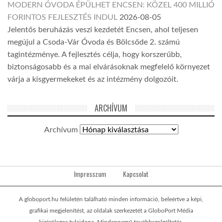
MODERN ÓVODA ÉPÜLHET ENCSEN: KÖZEL 400 MILLIÓ
FORINTOS FEJLESZTÉS INDUL
2026-08-05
Jelentős beruházás veszi kezdetét Encsen, ahol teljesen
megújul a Csoda-Vár Óvoda és Bölcsőde 2. számú
tagintézménye. A fejlesztés célja, hogy korszerűbb,
biztonságosabb és a mai elvárásoknak megfelelő környezet
várja a kisgyermekeket és az intézmény dolgozóit.
ARCHÍVUM
Archívum
Impresszum
Kapcsolat
A globoport.hu felületén található minden információ, beleértve a képi,
grafikai megjelenítést, az oldalak szerkezetét a GloboPort Média
kizárólagos tulajdona. Mindennemű továbbszolgáltatás,