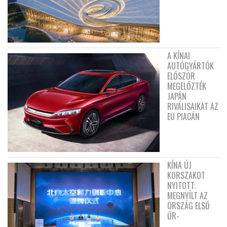
A KÍNAI
AUTÓGYÁRTÓK
ELŐSZÖR
MEGELŐZTÉK
JAPÁN
RIVÁLISAIKAT AZ
EU PIACÁN
KÍNA ÚJ
KORSZAKOT
NYITOTT:
MEGNYÍLT AZ
ORSZÁG ELSŐ
ŰR-