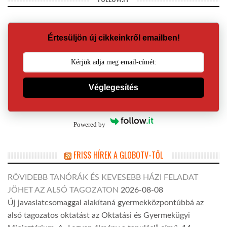
Értesüljön új cikkeinkről emailben!
Véglegesítés
Powered by
FRISS HÍREK A GLOBOTV-TŐL
RÖVIDEBB TANÓRÁK ÉS KEVESEBB HÁZI FELADAT
JÖHET AZ ALSÓ TAGOZATON
2026-08-08
Új javaslatcsomaggal alakítaná gyermekközpontúbbá az
alsó tagozatos oktatást az Oktatási és Gyermekügyi