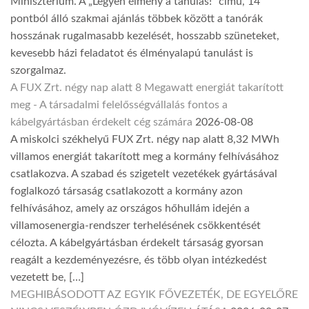
Minisztérium. A „Legyen élmény a tanulás!” című, 14
pontból álló szakmai ajánlás többek között a tanórák
hosszának rugalmasabb kezelését, hosszabb szüneteket,
kevesebb házi feladatot és élményalapú tanulást is
szorgalmaz.
A FUX Zrt. négy nap alatt 8 Megawatt energiát takarított
meg - A társadalmi felelősségvállalás fontos a
kábelgyártásban érdekelt cég számára
2026-08-08
A miskolci székhelyű FUX Zrt. négy nap alatt 8,32 MWh
villamos energiát takarított meg a kormány felhívásához
csatlakozva. A szabad és szigetelt vezetékek gyártásával
foglalkozó társaság csatlakozott a kormány azon
felhívásához, amely az országos hőhullám idején a
villamosenergia-rendszer terhelésének csökkentését
célozta. A kábelgyártásban érdekelt társaság gyorsan
reagált a kezdeményezésre, és több olyan intézkedést
vezetett be, […]
MEGHIBÁSODOTT AZ EGYIK FŐVEZETÉK, DE EGYELŐRE