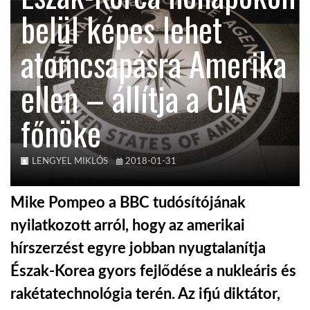
belül képes lehet
TROPICALMAGAZIN
atomcsapásra Amerika
GLOBOTV
ellen – állítja a CIA
főnöke
AFRIKA TUDÁSTÁR
A NAP SZÉPE
LENGYEL MIKLÓS
2018-01-31
Mike Pompeo a BBC tudósítójának
LINKTR.EE
nyilatkozott arról, hogy az amerikai
hírszerzést egyre jobban nyugtalanítja
GLOBOZSARU
Észak-Korea gyors fejlődése a nukleáris és
rakétatechnológia terén. Az ifjú diktátor,
DOBRAVERO.HU