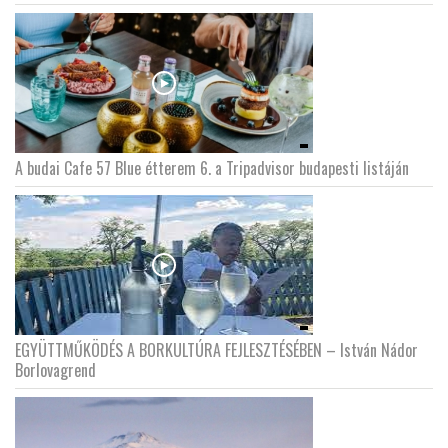
A budai Cafe 57 Blue étterem 6. a Tripadvisor budapesti listáján
EGYÜTTMŰKÖDÉS A BORKULTÚRA FEJLESZTÉSÉBEN – István Nádor
Borlovagrend