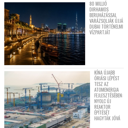
80 MILLIÓ
DIRHAMOS
BERUHÁZÁSSAL
VARÁZSOLJÁK ÚJJÁ
DUBAI TÖRTÉNELMI
VÍZPARTJÁT
KÍNA ÚJABB
ÓRIÁSI LÉPÉST
TESZ AZ
ATOMENERGIA
FEJLESZTÉSÉBEN:
NYOLC ÚJ
REAKTOR
ÉPÍTÉSÉT
HAGYTÁK JÓVÁ