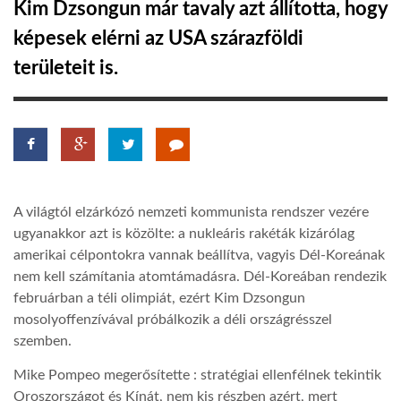
Kim Dzsongun már tavaly azt állította, hogy
képesek elérni az USA szárazföldi
LATIMO.HU
területeit is.
GLOBOBOOK
A világtól elzárkózó nemzeti kommunista rendszer vezére
ugyanakkor azt is közölte: a nukleáris rakéták kizárólag
amerikai célpontokra vannak beállítva, vagyis Dél-Koreának
nem kell számítania atomtámadásra. Dél-Koreában rendezik
februárban a téli olimpiát, ezért Kim Dzsongun
mosolyoffenzívával próbálkozik a déli országrésszel
szemben.
Mike Pompeo megerősítette : stratégiai ellenfélnek tekintik
Oroszországot és Kínát, nem kis részben azért, mert