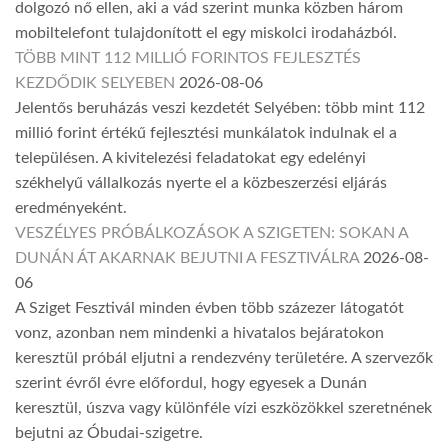
dolgozó nő ellen, aki a vád szerint munka közben három
mobiltelefont tulajdonított el egy miskolci irodaházból.
TÖBB MINT 112 MILLIÓ FORINTOS FEJLESZTÉS
KEZDŐDIK SELYEBEN
2026-08-06
Jelentős beruházás veszi kezdetét Selyében: több mint 112
millió forint értékű fejlesztési munkálatok indulnak el a
településen. A kivitelezési feladatokat egy edelényi
székhelyű vállalkozás nyerte el a közbeszerzési eljárás
eredményeként.
VESZÉLYES PRÓBÁLKOZÁSOK A SZIGETEN: SOKAN A
DUNÁN ÁT AKARNAK BEJUTNI A FESZTIVÁLRA
2026-08-
06
A Sziget Fesztivál minden évben több százezer látogatót
vonz, azonban nem mindenki a hivatalos bejáratokon
keresztül próbál eljutni a rendezvény területére. A szervezők
szerint évről évre előfordul, hogy egyesek a Dunán
keresztül, úszva vagy különféle vízi eszközökkel szeretnének
bejutni az Óbudai-szigetre.