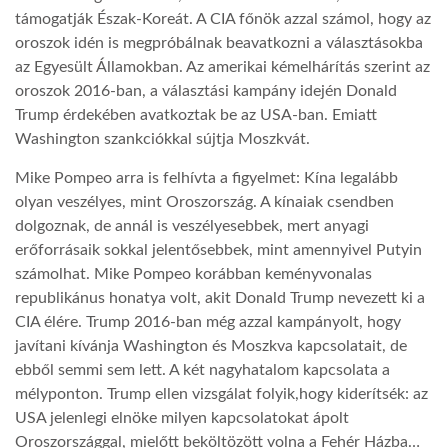
támogatják Észak-Koreát. A CIA főnök azzal számol, hogy az
oroszok idén is megpróbálnak beavatkozni a választásokba
az Egyesült Államokban. Az amerikai kémelhárítás szerint az
oroszok 2016-ban, a választási kampány idején Donald
Trump érdekében avatkoztak be az USA-ban. Emiatt
Washington szankciókkal sújtja Moszkvát.
Mike Pompeo arra is felhívta a figyelmet: Kína legalább
olyan veszélyes, mint Oroszország. A kínaiak csendben
dolgoznak, de annál is veszélyesebbek, mert anyagi
erőforrásaik sokkal jelentősebbek, mint amennyivel Putyin
számolhat. Mike Pompeo korábban keményvonalas
republikánus honatya volt, akit Donald Trump nevezett ki a
CIA élére. Trump 2016-ban még azzal kampányolt, hogy
javítani kívánja Washington és Moszkva kapcsolatait, de
ebből semmi sem lett. A két nagyhatalom kapcsolata a
mélyponton. Trump ellen vizsgálat folyik,hogy kiderítsék: az
USA jelenlegi elnöke milyen kapcsolatokat ápolt
Oroszországgal, mielőtt beköltözött volna a Fehér Házba…