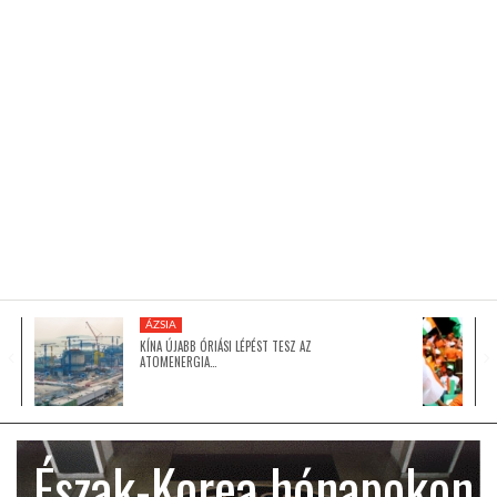
KÖZEL-KELET
AUSZTRÁLIA
A VILÁG ITTHON
MÉDIA
ÁZSIA
KÍNA ÚJABB ÓRIÁSI LÉPÉST TESZ AZ
ATOMENERGIA…
GLOBOTV BP
Észak-Korea hónapokon
HÍR3D