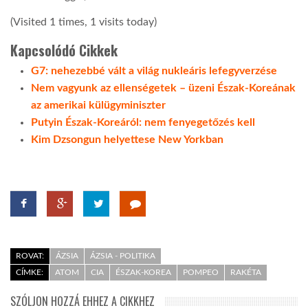
(Visited 1 times, 1 visits today)
Kapcsolódó Cikkek
G7: nehezebbé vált a világ nukleáris lefegyverzése
Nem vagyunk az ellenségetek – üzeni Észak-Koreának
az amerikai külügyminiszter
Putyin Észak-Koreáról: nem fenyegetőzés kell
Kim Dzsongun helyettese New Yorkban
ROVAT:
ÁZSIA
ÁZSIA - POLITIKA
CÍMKE:
ATOM
CIA
ÉSZAK-KOREA
POMPEO
RAKÉTA
SZÓLJON HOZZÁ EHHEZ A CIKKHEZ