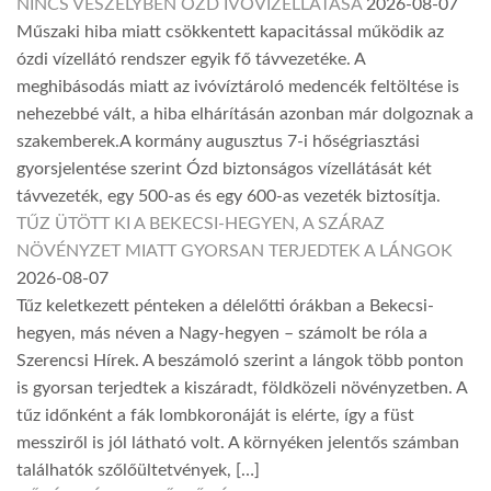
NINCS VESZÉLYBEN ÓZD IVÓVÍZELLÁTÁSA
2026-08-07
Műszaki hiba miatt csökkentett kapacitással működik az
ózdi vízellátó rendszer egyik fő távvezetéke. A
meghibásodás miatt az ivóvíztároló medencék feltöltése is
nehezebbé vált, a hiba elhárításán azonban már dolgoznak a
szakemberek.A kormány augusztus 7-i hőségriasztási
gyorsjelentése szerint Ózd biztonságos vízellátását két
távvezeték, egy 500-as és egy 600-as vezeték biztosítja.
TŰZ ÜTÖTT KI A BEKECSI-HEGYEN, A SZÁRAZ
NÖVÉNYZET MIATT GYORSAN TERJEDTEK A LÁNGOK
2026-08-07
Tűz keletkezett pénteken a délelőtti órákban a Bekecsi-
hegyen, más néven a Nagy-hegyen – számolt be róla a
Szerencsi Hírek. A beszámoló szerint a lángok több ponton
is gyorsan terjedtek a kiszáradt, földközeli növényzetben. A
tűz időnként a fák lombkoronáját is elérte, így a füst
messziről is jól látható volt. A környéken jelentős számban
találhatók szőlőültetvények, […]