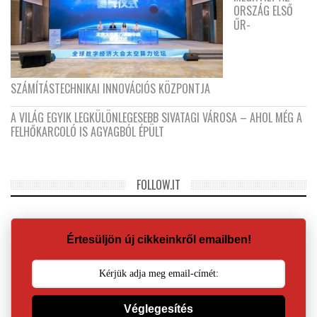
ORSZÁG ELSŐ
ŰR-
SZÁMÍTÁSTECHNIKAI INNOVÁCIÓS KÖZPONTJA
A VILÁG EGYIK LEGKÜLÖNLEGESEBB SIVATAGI VÁROSA – AHOL MÉG A
FELHŐKARCOLÓ IS AGYAGBÓL ÉPÜLT
FOLLOW.IT
Értesüljön új cikkeinkről emailben!
Véglegesítés