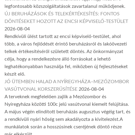
legfontosabb közszolgáltatások zavartalanul működjenek.
ÚJ BERUHÁZÁSOK ÉS TELEKÉRTÉKESÍTÉS: FONTOS
DÖNTÉSEKET HOZOTT AZ ENCSI KÉPVISELŐ-TESTÜLET
2026-08-04
Rendkívüli ülést tartott az encsi képviselő-testület, ahol
több, a város fejlődését érintő beruházásról és lakóövezeti
telkek értékesítéséről született döntés. Az önkormányzat
célja, hogy a rendelkezésre álló forrásokat a lehető
leghatékonyabban használja fel, miközben új fejlesztéseket
készít elő.
JÓ ÜTEMBEN HALAD A NYÍREGYHÁZA–MEZŐZOMBOR
VASÚTVONAL KORSZERŰSÍTÉSE
2026-08-04
A terveknek megfelelően zajlik a Mezőzombor és
Nyíregyháza közötti 100c jelű vasútvonal kiemelt felújítása.
A május végén elindított beruházás augusztus végéig tart, és
a rendkívüli nyári hőség sem akadályozta a kivitelezést.A
munkálatok során a hosszúsínek cseréjének döntő része
már elkészült.