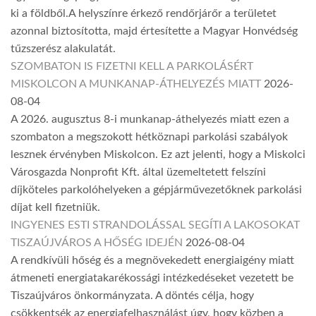
ki a földből.A helyszínre érkező rendőrjárőr a területet
azonnal biztosította, majd értesítette a Magyar Honvédség
tűzszerész alakulatát.
SZOMBATON IS FIZETNI KELL A PARKOLÁSÉRT
MISKOLCON A MUNKANAP-ÁTHELYEZÉS MIATT
2026-
08-04
A 2026. augusztus 8-i munkanap-áthelyezés miatt ezen a
szombaton a megszokott hétköznapi parkolási szabályok
lesznek érvényben Miskolcon. Ez azt jelenti, hogy a Miskolci
Városgazda Nonprofit Kft. által üzemeltetett felszíni
díjköteles parkolóhelyeken a gépjárművezetőknek parkolási
díjat kell fizetniük.
INGYENES ESTI STRANDOLÁSSAL SEGÍTI A LAKOSOKAT
TISZAÚJVÁROS A HŐSÉG IDEJÉN
2026-08-04
A rendkívüli hőség és a megnövekedett energiaigény miatt
átmeneti energiatakarékossági intézkedéseket vezetett be
Tiszaújváros önkormányzata. A döntés célja, hogy
csökkentsék az energiafelhasználást úgy, hogy közben a