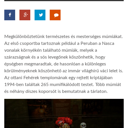
TROPICALMAGAZIN
GLOBOTV
Megkülönböztetünk természetes és mesterséges múmiákat.
Az első csoportba tartoznak például a Peruban a Nasca
AFRIKA TUDÁSTÁR
vonalak környékén található múmiák, melyek a
szárazságnak és a sós levegőnek köszönhetik, hogy
épségben megmaradtak, de hasonlóan a különleges
A NAP SZÉPE
körülményeknek köszönhető az immár világhírű váci lelet is.
Az ottani Fehérek templomának egy rejtett kriptájában
1994-ben találtak 265 mumifikálódott testet. Több múmiát
LINKTR.EE
és néhány díszes koporsót is bemutatnak a tárlaton.
GLOBOZSARU
DOBRAVERO.HU