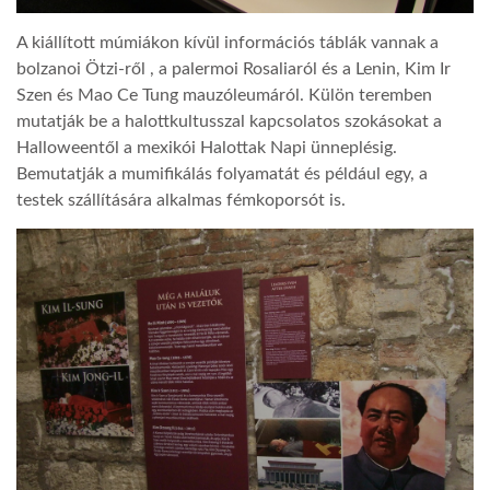
A kiállított múmiákon kívül információs táblák vannak a
bolzanoi Ötzi-ről , a palermoi Rosaliaról és a Lenin, Kim Ir
Szen és Mao Ce Tung mauzóleumáról. Külön teremben
mutatják be a halottkultusszal kapcsolatos szokásokat a
Halloweentől a mexikói Halottak Napi ünneplésig.
Bemutatják a mumifikálás folyamatát és például egy, a
testek szállítására alkalmas fémkoporsót is.