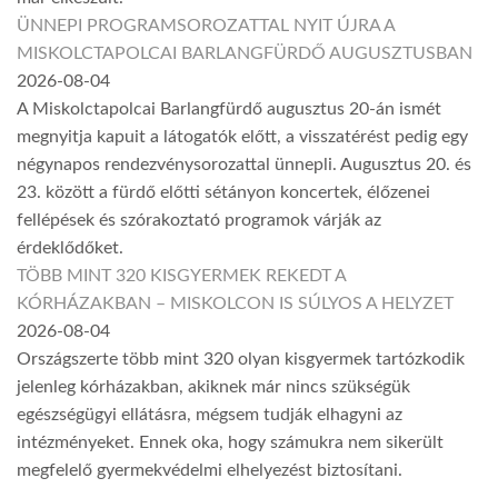
ÜNNEPI PROGRAMSOROZATTAL NYIT ÚJRA A
MISKOLCTAPOLCAI BARLANGFÜRDŐ AUGUSZTUSBAN
2026-08-04
A Miskolctapolcai Barlangfürdő augusztus 20-án ismét
megnyitja kapuit a látogatók előtt, a visszatérést pedig egy
négynapos rendezvénysorozattal ünnepli. Augusztus 20. és
23. között a fürdő előtti sétányon koncertek, élőzenei
fellépések és szórakoztató programok várják az
érdeklődőket.
TÖBB MINT 320 KISGYERMEK REKEDT A
KÓRHÁZAKBAN – MISKOLCON IS SÚLYOS A HELYZET
2026-08-04
Országszerte több mint 320 olyan kisgyermek tartózkodik
jelenleg kórházakban, akiknek már nincs szükségük
egészségügyi ellátásra, mégsem tudják elhagyni az
intézményeket. Ennek oka, hogy számukra nem sikerült
megfelelő gyermekvédelmi elhelyezést biztosítani.