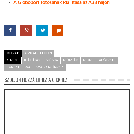
A Globoport fotósának kiállítása az A38 hajón
ROVAT:
A VILÁG ITTHON
CÍMKE:
KIÁLLÍTÁS
MÚMIA
MÚMIÁK
MUMIFIKÁLÓDOTT
TÁRLAT
VÁC
VÁCIÓ MÚMOIA
SZÓLJON HOZZÁ EHHEZ A CIKKHEZ