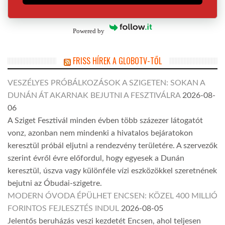
Powered by
FRISS HÍREK A GLOBOTV-TŐL
VESZÉLYES PRÓBÁLKOZÁSOK A SZIGETEN: SOKAN A
DUNÁN ÁT AKARNAK BEJUTNI A FESZTIVÁLRA
2026-08-
06
A Sziget Fesztivál minden évben több százezer látogatót
vonz, azonban nem mindenki a hivatalos bejáratokon
keresztül próbál eljutni a rendezvény területére. A szervezők
szerint évről évre előfordul, hogy egyesek a Dunán
keresztül, úszva vagy különféle vízi eszközökkel szeretnének
bejutni az Óbudai-szigetre.
MODERN ÓVODA ÉPÜLHET ENCSEN: KÖZEL 400 MILLIÓ
FORINTOS FEJLESZTÉS INDUL
2026-08-05
Jelentős beruházás veszi kezdetét Encsen, ahol teljesen