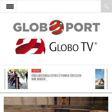
FŐOLDAL
AFRIKA
EURÓPA
ÁZSIA
ÁZSIA
KÍNA LAKOSSÁGA GYORS ÜTEMBEN ÖREGSZIK:
MÁR MINDEN…
ÉSZAK-AMERIKA
LATIN-AMERIKA