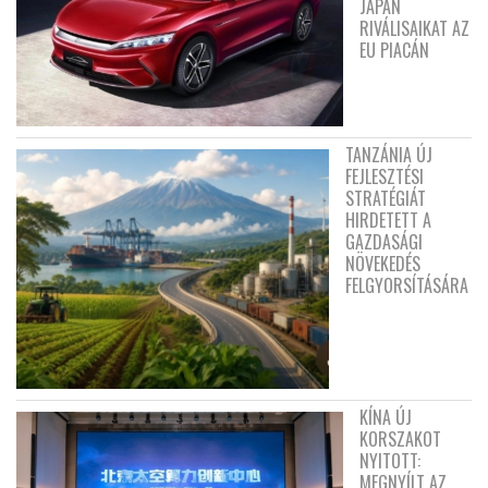
JAPÁN
RIVÁLISAIKAT AZ
EU PIACÁN
TANZÁNIA ÚJ
FEJLESZTÉSI
STRATÉGIÁT
HIRDETETT A
GAZDASÁGI
NÖVEKEDÉS
FELGYORSÍTÁSÁRA
KÍNA ÚJ
KORSZAKOT
NYITOTT:
MEGNYÍLT AZ