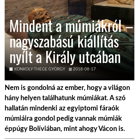
KÖZEL-KELET
Mindent a múmiákról –
nagyszabású kiállítás
AUSZTRÁLIA
nyílt a Király utcában
A VILÁG ITTHON
KONKOLY-THEGE GYÖRGY
2018-08-17
MÉDIA
Nem is gondolná az ember, hogy a világon
hány helyen találhatunk múmiákat. A szó
hallatán mindenki az egyiptomi fáraók
GLOBOTV BP
múmiáira gondol pedig vannak múmiák
éppúgy Bolíviában, mint ahogy Vácon is.
HÍR3D