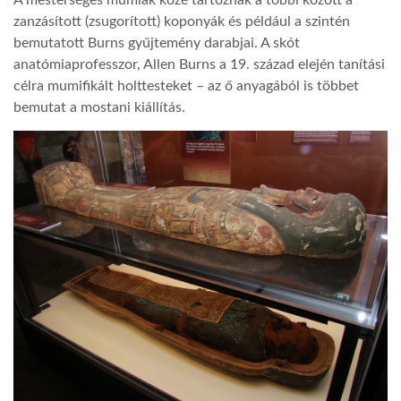
zanzásított (zsugorított) koponyák és például a szintén
bemutatott Burns gyűjtemény darabjai. A skót
anatómiaprofesszor, Allen Burns a 19. század elején tanítási
célra mumifikált holttesteket – az ő anyagából is többet
bemutat a mostani kiállítás.