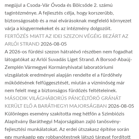
megújul a Csoda-Vár Óvoda és Bölcsőde 2. számú
tagintézménye. A fejlesztés célja, hogy korszerűbb,
biztonságosabb és a mai elvárásoknak megfelelő környezet
várja a kisgyermekeket és az intézmény dolgozóit.
FERTŐZÉS MIATT AZ IDEI SZEZON VÉGÉIG BEZÁRT AZ
ARLÓI STRAND
2026-08-05
A 2026-os fürdési szezon hátralévő részében nem fogadhat
látogatókat az Arlói Suvadás Liget Strand. A Borsod-Abaúj-
Zemplén Vármegyei Kormányhivatal laboratóriumi
vizsgálatok eredményei alapján rendelte el a fürdőhely
működésének felfüggesztését, miután a vízminőség már
nem felelt meg a biztonságos fürdőzés feltételeinek.
MÁSODIK VILÁGHÁBORÚS PÁNCÉLTÖRŐ GRÁNÁT
KERÜLT ELŐ A BARÁTHEGYI MAJORSÁGBAN
2026-08-05
Különleges esemény szakította meg hétfőn a Szimbiózis
Alapítvány Baráthegyi Majorságában zajló tanösvény-
fejlesztési munkálatokat. Az erdei útszakasz építése során
egy munkagép egy robbanótestnek látszó tárgyat fordított