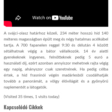
LATIMO.HU
GLOBOBOOK
A svájci-olasz határhoz közeli, 234 méter hosszú híd 140
méteres magasságban épült meg és négy hatalmas acélkábel
tartja. A 700 fapanelen reggel 9:30 és délután 4 között
sétálhatnak végig a bátor vállalkozók. 14 év alatti
gyerekeknek ingyenes, felnőtteknek pedig 5 euró a
használati díj, ezért azonban annyiszor mehetnek rajta végig
egy napig, ahányszor csak szeretnének. Ha pedig célba
értek, a híd frasninói végén madárlesből csodálhatják
tovább a panorámát, a völgy élővilágát és a gyönyörű
naplementét a látogatók.
(Visited 35 times, 1 visits today)
Kapcsolódó Cikkek