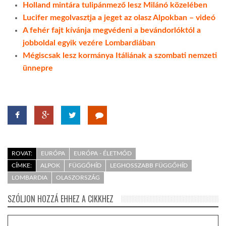
Holland mintára tulipánmező lesz Milánó közelében
Lucifer megolvasztja a jeget az olasz Alpokban – videó
A fehér fajt kívánja megvédeni a bevándorlóktól a
jobboldal egyik vezére Lombardiában
Mégiscsak lesz kormánya Itáliának a szombati nemzeti
ünnepre
ROVAT:
EURÓPA
EURÓPA - ÉLETMÓD
CÍMKE:
ALPOK
FÜGGŐHÍD
LEGHOSSZABB FÜGGŐHÍD
LOMBARDIA
OLASZORSZÁG
SZÓLJON HOZZÁ EHHEZ A CIKKHEZ