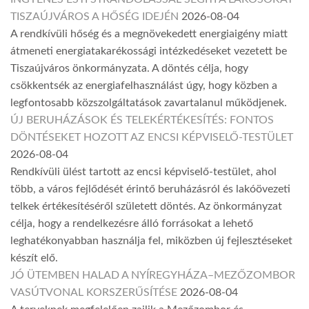
TISZAÚJVÁROS A HŐSÉG IDEJÉN
2026-08-04
A rendkívüli hőség és a megnövekedett energiaigény miatt
átmeneti energiatakarékossági intézkedéseket vezetett be
Tiszaújváros önkormányzata. A döntés célja, hogy
csökkentsék az energiafelhasználást úgy, hogy közben a
legfontosabb közszolgáltatások zavartalanul működjenek.
ÚJ BERUHÁZÁSOK ÉS TELEKÉRTÉKESÍTÉS: FONTOS
DÖNTÉSEKET HOZOTT AZ ENCSI KÉPVISELŐ-TESTÜLET
2026-08-04
Rendkívüli ülést tartott az encsi képviselő-testület, ahol
több, a város fejlődését érintő beruházásról és lakóövezeti
telkek értékesítéséről született döntés. Az önkormányzat
célja, hogy a rendelkezésre álló forrásokat a lehető
leghatékonyabban használja fel, miközben új fejlesztéseket
készít elő.
JÓ ÜTEMBEN HALAD A NYÍREGYHÁZA–MEZŐZOMBOR
VASÚTVONAL KORSZERŰSÍTÉSE
2026-08-04