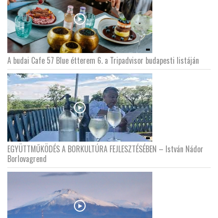
A budai Cafe 57 Blue étterem 6. a Tripadvisor budapesti listáján
EGYÜTTMŰKÖDÉS A BORKULTÚRA FEJLESZTÉSÉBEN – István Nádor
Borlovagrend