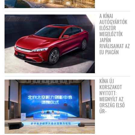
A KÍNAI
AUTÓGYÁRTÓK
ELŐSZÖR
MEGELŐZTÉK
JAPÁN
RIVÁLISAIKAT AZ
EU PIACÁN
KÍNA ÚJ
KORSZAKOT
NYITOTT:
MEGNYÍLT AZ
ORSZÁG ELSŐ
ŰR-