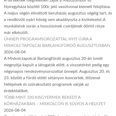
A terveknek megfelelően zajlik a Mezőzombor és
Nyíregyháza közötti 100c jelű vasútvonal kiemelt felújítása.
A május végén elindított beruházás augusztus végéig tart, és
a rendkívüli nyári hőség sem akadályozta a kivitelezést.A
munkálatok során a hosszúsínek cseréjének döntő része
már elkészült.
ÜNNEPI PROGRAMSOROZATTAL NYIT ÚJRA A
MISKOLCTAPOLCAI BARLANGFÜRDŐ AUGUSZTUSBAN
2026-08-04
A Miskolctapolcai Barlangfürdő augusztus 20-án ismét
megnyitja kapuit a látogatók előtt, a visszatérést pedig egy
négynapos rendezvénysorozattal ünnepli. Augusztus 20. és
23. között a fürdő előtti sétányon koncertek, élőzenei
fellépések és szórakoztató programok várják az
érdeklődőket.
TÖBB MINT 320 KISGYERMEK REKEDT A
KÓRHÁZAKBAN – MISKOLCON IS SÚLYOS A HELYZET
2026-08-04