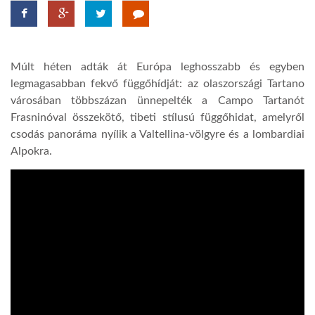
TROPICALMAGAZIN
Múlt héten adták át Európa leghosszabb és egyben
GLOBOTV
legmagasabban fekvő függőhídját: az olaszországi Tartano
városában többszázan ünnepelték a Campo Tartanót
Frasninóval összekötő, tibeti stílusú függőhidat, amelyről
AFRIKA TUDÁSTÁR
csodás panoráma nyílik a Valtellina-völgyre és a lombardiai
Alpokra.
A NAP SZÉPE
LINKTR.EE
GLOBOZSARU
DOBRAVERO.HU