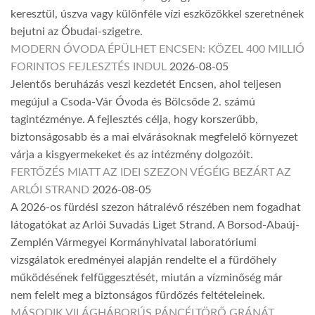
keresztül, úszva vagy különféle vízi eszközökkel szeretnének
bejutni az Óbudai-szigetre.
MODERN ÓVODA ÉPÜLHET ENCSEN: KÖZEL 400 MILLIÓ
FORINTOS FEJLESZTÉS INDUL
2026-08-05
Jelentős beruházás veszi kezdetét Encsen, ahol teljesen
megújul a Csoda-Vár Óvoda és Bölcsőde 2. számú
tagintézménye. A fejlesztés célja, hogy korszerűbb,
biztonságosabb és a mai elvárásoknak megfelelő környezet
várja a kisgyermekeket és az intézmény dolgozóit.
FERTŐZÉS MIATT AZ IDEI SZEZON VÉGÉIG BEZÁRT AZ
ARLÓI STRAND
2026-08-05
A 2026-os fürdési szezon hátralévő részében nem fogadhat
látogatókat az Arlói Suvadás Liget Strand. A Borsod-Abaúj-
Zemplén Vármegyei Kormányhivatal laboratóriumi
vizsgálatok eredményei alapján rendelte el a fürdőhely
működésének felfüggesztését, miután a vízminőség már
nem felelt meg a biztonságos fürdőzés feltételeinek.
MÁSODIK VILÁGHÁBORÚS PÁNCÉLTÖRŐ GRÁNÁT