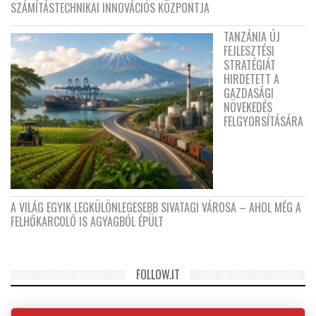
SZÁMÍTÁSTECHNIKAI INNOVÁCIÓS KÖZPONTJA
TANZÁNIA ÚJ
FEJLESZTÉSI
STRATÉGIÁT
HIRDETETT A
GAZDASÁGI
NÖVEKEDÉS
FELGYORSÍTÁSÁRA
A VILÁG EGYIK LEGKÜLÖNLEGESEBB SIVATAGI VÁROSA – AHOL MÉG A
FELHŐKARCOLÓ IS AGYAGBÓL ÉPÜLT
FOLLOW.IT