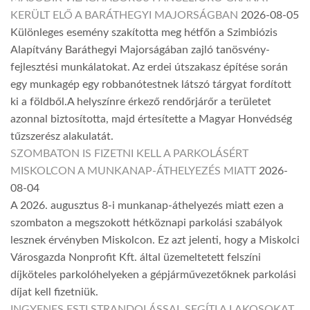
KERÜLT ELŐ A BARÁTHEGYI MAJORSÁGBAN
2026-08-05
Különleges esemény szakította meg hétfőn a Szimbiózis
Alapítvány Baráthegyi Majorságában zajló tanösvény-
fejlesztési munkálatokat. Az erdei útszakasz építése során
egy munkagép egy robbanótestnek látszó tárgyat fordított
ki a földből.A helyszínre érkező rendőrjárőr a területet
azonnal biztosította, majd értesítette a Magyar Honvédség
tűzszerész alakulatát.
SZOMBATON IS FIZETNI KELL A PARKOLÁSÉRT
MISKOLCON A MUNKANAP-ÁTHELYEZÉS MIATT
2026-
08-04
A 2026. augusztus 8-i munkanap-áthelyezés miatt ezen a
szombaton a megszokott hétköznapi parkolási szabályok
lesznek érvényben Miskolcon. Ez azt jelenti, hogy a Miskolci
Városgazda Nonprofit Kft. által üzemeltetett felszíni
díjköteles parkolóhelyeken a gépjárművezetőknek parkolási
díjat kell fizetniük.
INGYENES ESTI STRANDOLÁSSAL SEGÍTI A LAKOSOKAT