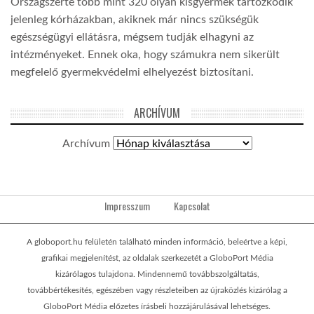
Országszerte több mint 320 olyan kisgyermek tartózkodik
jelenleg kórházakban, akiknek már nincs szükségük
egészségügyi ellátásra, mégsem tudják elhagyni az
intézményeket. Ennek oka, hogy számukra nem sikerült
megfelelő gyermekvédelmi elhelyezést biztosítani.
ARCHÍVUM
Archívum
Impresszum
Kapcsolat
A globoport.hu felületén található minden információ, beleértve a képi,
grafikai megjelenítést, az oldalak szerkezetét a GloboPort Média
kizárólagos tulajdona. Mindennemű továbbszolgáltatás,
továbbértékesítés, egészében vagy részleteiben az újraközlés kizárólag a
GloboPort Média előzetes írásbeli hozzájárulásával lehetséges.