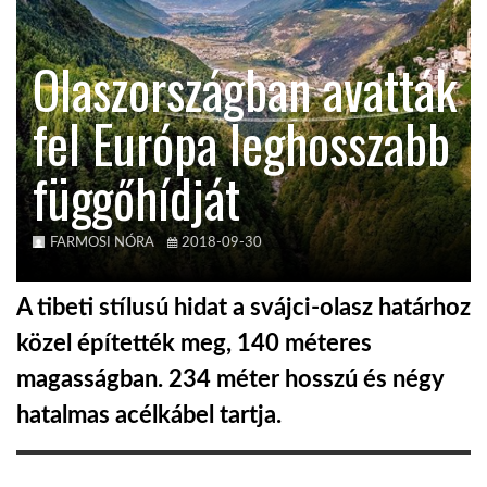
KÖZEL-KELET
Olaszországban avatták
fel Európa leghosszabb
AUSZTRÁLIA
függőhídját
A VILÁG ITTHON
FARMOSI NÓRA
2018-09-30
MÉDIA
A tibeti stílusú hidat a svájci-olasz határhoz
közel építették meg, 140 méteres
magasságban. 234 méter hosszú és négy
GLOBOTV BP
hatalmas acélkábel tartja.
HÍR3D