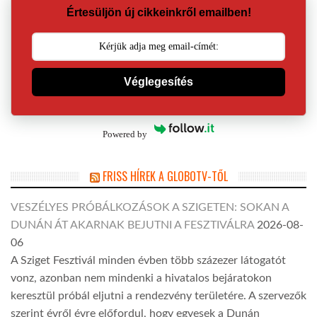
Értesüljön új cikkeinkről emailben!
Véglegesítés
Powered by
FRISS HÍREK A GLOBOTV-TŐL
VESZÉLYES PRÓBÁLKOZÁSOK A SZIGETEN: SOKAN A
DUNÁN ÁT AKARNAK BEJUTNI A FESZTIVÁLRA
2026-08-
06
A Sziget Fesztivál minden évben több százezer látogatót
vonz, azonban nem mindenki a hivatalos bejáratokon
keresztül próbál eljutni a rendezvény területére. A szervezők
szerint évről évre előfordul, hogy egyesek a Dunán