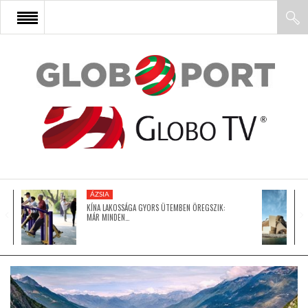
FŐOLDAL
AFRIKA
EURÓPA
ÁZSIA
ÁZSIA
KÍNA LAKOSSÁGA GYORS ÜTEMBEN ÖREGSZIK:
MÁR MINDEN…
ÉSZAK-AMERIKA
LATIN-AMERIKA