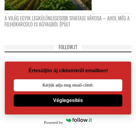
A VILÁG EGYIK LEGKÜLÖNLEGESEBB SIVATAGI VÁROSA – AHOL MÉG A
FELHŐKARCOLÓ IS AGYAGBÓL ÉPÜLT
FOLLOW.IT
Értesüljön új cikkeinkről emailben!
Véglegesítés
Powered by