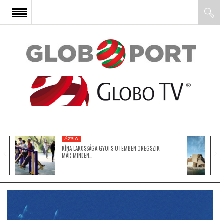
FŐOLDAL
AFRIKA
EURÓPA
ÁZSIA
ÁZSIA
KÍNA LAKOSSÁGA GYORS ÜTEMBEN ÖREGSZIK:
MÁR MINDEN…
ÉSZAK-AMERIKA
LATIN-AMERIKA