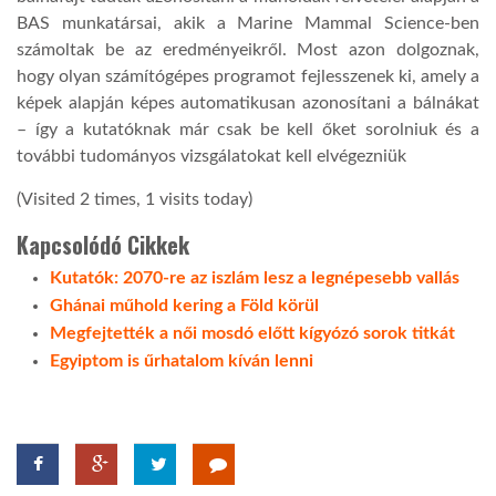
BAS munkatársai, akik a Marine Mammal Science-ben
LATIMO.HU
számoltak be az eredményeikről. Most azon dolgoznak,
hogy olyan számítógépes programot fejlesszenek ki, amely a
képek alapján képes automatikusan azonosítani a bálnákat
GLOBOBOOK
– így a kutatóknak már csak be kell őket sorolniuk és a
további tudományos vizsgálatokat kell elvégezniük
(Visited 2 times, 1 visits today)
Kapcsolódó Cikkek
Kutatók: 2070-re az iszlám lesz a legnépesebb vallás
Ghánai műhold kering a Föld körül
Megfejtették a női mosdó előtt kígyózó sorok titkát
Egyiptom is űrhatalom kíván lenni