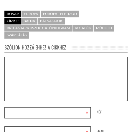
ROVAT:
EURÓPA
EURÓPA - ÉLETMÓD
CÍMKE:
BÁLNA
BÁLNAFAJOK
BRIT ANTARKTISZI KUTATÓPROGRAM
KUTATÓK
MŰHOLD
SZÁMLÁLÁS
SZÓLJON HOZZÁ EHHEZ A CIKKHEZ
*
NÉV
EMAIL