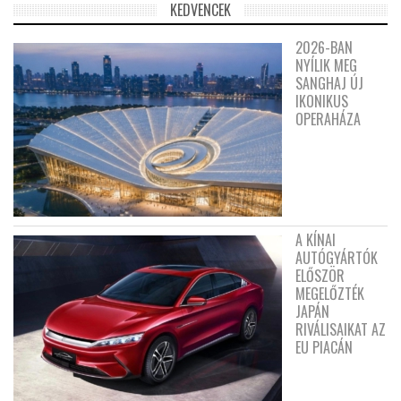
KEDVENCEK
2026-BAN
NYÍLIK MEG
SANGHAJ ÚJ
IKONIKUS
OPERAHÁZA
A KÍNAI
AUTÓGYÁRTÓK
ELŐSZÖR
MEGELŐZTÉK
JAPÁN
RIVÁLISAIKAT AZ
EU PIACÁN