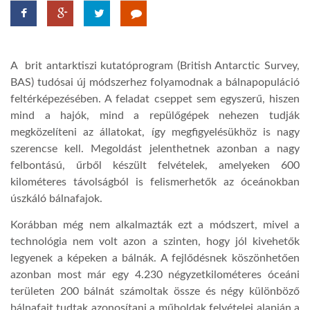
TROPICALMAGAZIN
A brit antarktiszi kutatóprogram (British Antarctic Survey,
GLOBOTV
BAS) tudósai új módszerhez folyamodnak a bálnapopuláció
feltérképezésében. A feladat cseppet sem egyszerű, hiszen
mind a hajók, mind a repülőgépek nehezen tudják
AFRIKA TUDÁSTÁR
megközelíteni az állatokat, így megfigyelésükhöz is nagy
szerencse kell. Megoldást jelenthetnek azonban a nagy
A NAP SZÉPE
felbontású, űrből készült felvételek, amelyeken 600
kilométeres távolságból is felismerhetők az óceánokban
úszkáló bálnafajok.
LINKTR.EE
Korábban még nem alkalmazták ezt a módszert, mivel a
technológia nem volt azon a szinten, hogy jól kivehetők
GLOBOZSARU
legyenek a képeken a bálnák. A fejlődésnek köszönhetően
azonban most már egy 4.230 négyzetkilométeres óceáni
területen 200 bálnát számoltak össze és négy különböző
DOBRAVERO.HU
bálnafajt tudtak azonosítani a műholdak felvételei alapján a