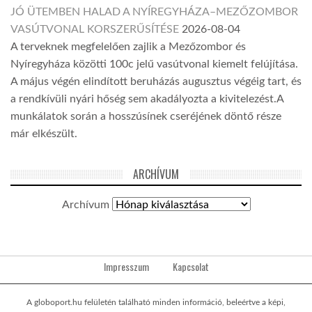
JÓ ÜTEMBEN HALAD A NYÍREGYHÁZA–MEZŐZOMBOR
VASÚTVONAL KORSZERŰSÍTÉSE
2026-08-04
A terveknek megfelelően zajlik a Mezőzombor és
Nyíregyháza közötti 100c jelű vasútvonal kiemelt felújítása.
A május végén elindított beruházás augusztus végéig tart, és
a rendkívüli nyári hőség sem akadályozta a kivitelezést.A
munkálatok során a hosszúsínek cseréjének döntő része
már elkészült.
ARCHÍVUM
Archívum
Impresszum
Kapcsolat
A globoport.hu felületén található minden információ, beleértve a képi,