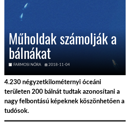
KÖZEL-KELET
Műholdak számolják a
AUSZTRÁLIA
bálnákat
A VILÁG ITTHON
FARMOSI NÓRA
2018-11-04
MÉDIA
4.230 négyzetkilométernyi óceáni
területen 200 bálnát tudtak azonosítani a
nagy felbontású képeknek köszönhetően a
GLOBOTV BP
tudósok.
HÍR3D