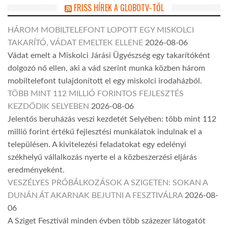
FRISS HÍREK A GLOBOTV-TŐL
HÁROM MOBILTELEFONT LOPOTT EGY MISKOLCI
TAKARÍTÓ, VÁDAT EMELTEK ELLENE
2026-08-06
Vádat emelt a Miskolci Járási Ügyészség egy takarítóként
dolgozó nő ellen, aki a vád szerint munka közben három
mobiltelefont tulajdonított el egy miskolci irodaházból.
TÖBB MINT 112 MILLIÓ FORINTOS FEJLESZTÉS
KEZDŐDIK SELYEBEN
2026-08-06
Jelentős beruházás veszi kezdetét Selyében: több mint 112
millió forint értékű fejlesztési munkálatok indulnak el a
településen. A kivitelezési feladatokat egy edelényi
székhelyű vállalkozás nyerte el a közbeszerzési eljárás
eredményeként.
VESZÉLYES PRÓBÁLKOZÁSOK A SZIGETEN: SOKAN A
DUNÁN ÁT AKARNAK BEJUTNI A FESZTIVÁLRA
2026-08-
06
A Sziget Fesztivál minden évben több százezer látogatót