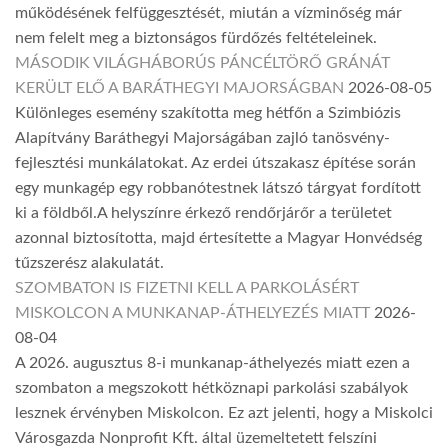
működésének felfüggesztését, miután a vízminőség már
nem felelt meg a biztonságos fürdőzés feltételeinek.
MÁSODIK VILÁGHÁBORÚS PÁNCÉLTÖRŐ GRÁNÁT
KERÜLT ELŐ A BARÁTHEGYI MAJORSÁGBAN
2026-08-05
Különleges esemény szakította meg hétfőn a Szimbiózis
Alapítvány Baráthegyi Majorságában zajló tanösvény-
fejlesztési munkálatokat. Az erdei útszakasz építése során
egy munkagép egy robbanótestnek látszó tárgyat fordított
ki a földből.A helyszínre érkező rendőrjárőr a területet
azonnal biztosította, majd értesítette a Magyar Honvédség
tűzszerész alakulatát.
SZOMBATON IS FIZETNI KELL A PARKOLÁSÉRT
MISKOLCON A MUNKANAP-ÁTHELYEZÉS MIATT
2026-
08-04
A 2026. augusztus 8-i munkanap-áthelyezés miatt ezen a
szombaton a megszokott hétköznapi parkolási szabályok
lesznek érvényben Miskolcon. Ez azt jelenti, hogy a Miskolci
Városgazda Nonprofit Kft. által üzemeltetett felszíni