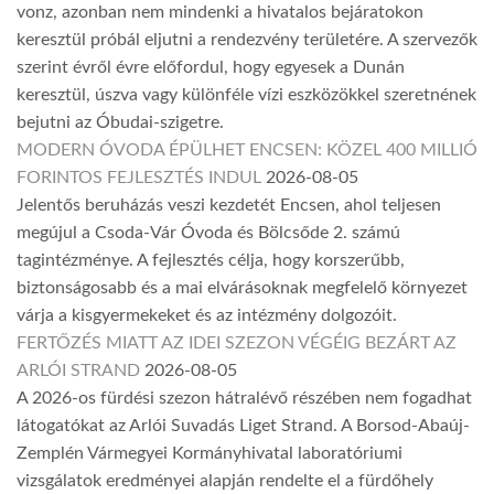
vonz, azonban nem mindenki a hivatalos bejáratokon
keresztül próbál eljutni a rendezvény területére. A szervezők
szerint évről évre előfordul, hogy egyesek a Dunán
keresztül, úszva vagy különféle vízi eszközökkel szeretnének
bejutni az Óbudai-szigetre.
MODERN ÓVODA ÉPÜLHET ENCSEN: KÖZEL 400 MILLIÓ
FORINTOS FEJLESZTÉS INDUL
2026-08-05
Jelentős beruházás veszi kezdetét Encsen, ahol teljesen
megújul a Csoda-Vár Óvoda és Bölcsőde 2. számú
tagintézménye. A fejlesztés célja, hogy korszerűbb,
biztonságosabb és a mai elvárásoknak megfelelő környezet
várja a kisgyermekeket és az intézmény dolgozóit.
FERTŐZÉS MIATT AZ IDEI SZEZON VÉGÉIG BEZÁRT AZ
ARLÓI STRAND
2026-08-05
A 2026-os fürdési szezon hátralévő részében nem fogadhat
látogatókat az Arlói Suvadás Liget Strand. A Borsod-Abaúj-
Zemplén Vármegyei Kormányhivatal laboratóriumi
vizsgálatok eredményei alapján rendelte el a fürdőhely