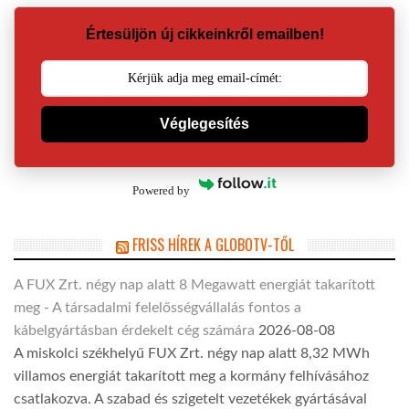
Értesüljön új cikkeinkről emailben!
Véglegesítés
Powered by
FRISS HÍREK A GLOBOTV-TŐL
A FUX Zrt. négy nap alatt 8 Megawatt energiát takarított
meg - A társadalmi felelősségvállalás fontos a
kábelgyártásban érdekelt cég számára
2026-08-08
A miskolci székhelyű FUX Zrt. négy nap alatt 8,32 MWh
villamos energiát takarított meg a kormány felhívásához
csatlakozva. A szabad és szigetelt vezetékek gyártásával