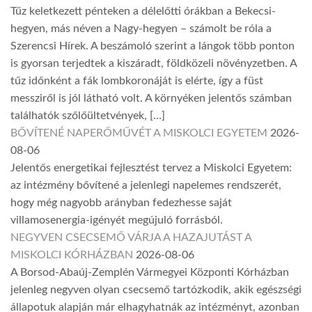
Tűz keletkezett pénteken a délelőtti órákban a Bekecsi-
hegyen, más néven a Nagy-hegyen – számolt be róla a
Szerencsi Hírek. A beszámoló szerint a lángok több ponton
is gyorsan terjedtek a kiszáradt, földközeli növényzetben. A
tűz időnként a fák lombkoronáját is elérte, így a füst
messziről is jól látható volt. A környéken jelentős számban
találhatók szőlőültetvények, […]
BŐVÍTENÉ NAPERŐMŰVÉT A MISKOLCI EGYETEM
2026-
08-06
Jelentős energetikai fejlesztést tervez a Miskolci Egyetem:
az intézmény bővítené a jelenlegi napelemes rendszerét,
hogy még nagyobb arányban fedezhesse saját
villamosenergia-igényét megújuló forrásból.
NEGYVEN CSECSEMŐ VÁRJA A HAZAJUTÁST A
MISKOLCI KÓRHÁZBAN
2026-08-06
A Borsod-Abaúj-Zemplén Vármegyei Központi Kórházban
jelenleg negyven olyan csecsemő tartózkodik, akik egészségi
állapotuk alapján már elhagyhatnák az intézményt, azonban