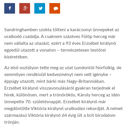
LATIMO.HU
Sandringhamben szokta tölteni a karácsonyi ünnepeket az
GLOBOBOOK
uralkodó családja. A csaknem százéves Fülöp herceg már
nem vállalta az utazást, ezért a 93 éves Erzsébet királynő
egyedül utazott a vonaton – természetesen testőrei
kíséretében.
Az első osztályon tette meg az utat Londontól Norfolkig, de
semmilyen rendkívüli kedvezményt nem vett igénybe –
éppúgy utazott, mint bárki más Nagy-Britanniában.
Erzsébet királynő visszavonulásáról gyakran terjednek el
hírek, különösen, mert a trónörökös, Károly herceg az idén
ünnepelte 70. születésnapját. Erzsébet királynő már
megdöntötte Viktória királynő uralkodási rekordját. A német
származású Viktória királynő 64 évig ült a brit birodalom
trónján.