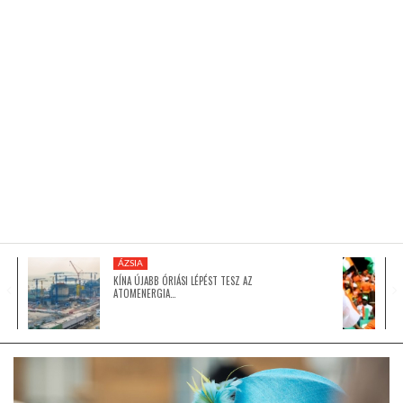
KÖZEL-KELET
AUSZTRÁLIA
A VILÁG ITTHON
MÉDIA
ÁZSIA
KÍNA ÚJABB ÓRIÁSI LÉPÉST TESZ AZ
ATOMENERGIA…
GLOBOTV BP
HÍR3D