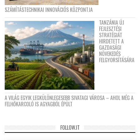
SZÁMÍTÁSTECHNIKAI INNOVÁCIÓS KÖZPONTJA
TANZÁNIA ÚJ
FEJLESZTÉSI
STRATÉGIÁT
HIRDETETT A
GAZDASÁGI
NÖVEKEDÉS
FELGYORSÍTÁSÁRA
A VILÁG EGYIK LEGKÜLÖNLEGESEBB SIVATAGI VÁROSA – AHOL MÉG A
FELHŐKARCOLÓ IS AGYAGBÓL ÉPÜLT
FOLLOW.IT