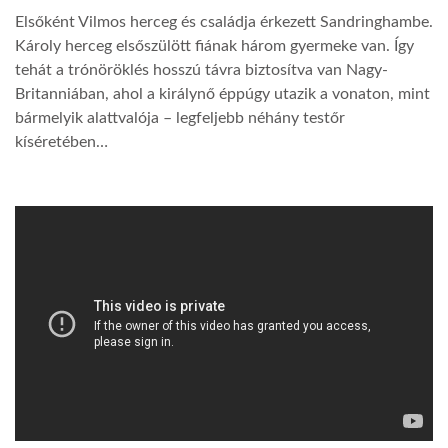
Elsőként Vilmos herceg és családja érkezett Sandringhambe.
Károly herceg elsőszülött fiának három gyermeke van. Így
tehát a trónöröklés hosszú távra biztosítva van Nagy-
Britanniában, ahol a királynő éppúgy utazik a vonaton, mint
bármelyik alattvalója – legfeljebb néhány testőr
kíséretében…