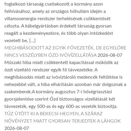
foglalkozó társaság csatlakozott a kormány azon
felhívásához, amely az országos hőhullám idején a
villamosenergia-rendszer terhelésének csökkentését
célozta. A kábelgyártásban érdekelt társaság gyorsan
reagált a kezdeményezésre, és több olyan intézkedést
vezetett be, […]
MEGHIBÁSODOTT AZ EGYIK FŐVEZETÉK, DE EGYELŐRE
NINCS VESZÉLYBEN ÓZD IVÓVÍZELLÁTÁSA
2026-08-07
Műszaki hiba miatt csökkentett kapacitással működik az
ózdi vízellátó rendszer egyik fő távvezetéke. A
meghibásodás miatt az ivóvíztároló medencék feltöltése is
nehezebbé vált, a hiba elhárításán azonban már dolgoznak a
szakemberek.A kormány augusztus 7-i hőségriasztási
gyorsjelentése szerint Ózd biztonságos vízellátását két
távvezeték, egy 500-as és egy 600-as vezeték biztosítja.
TŰZ ÜTÖTT KI A BEKECSI-HEGYEN, A SZÁRAZ
NÖVÉNYZET MIATT GYORSAN TERJEDTEK A LÁNGOK
2026-08-07