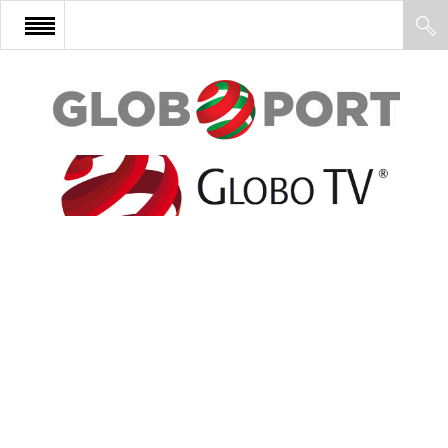
FŐOLDAL
AFRIKA
EURÓPA
ÁZSIA
ÉSZAK-AMERIKA
LATIN-AMERIKA