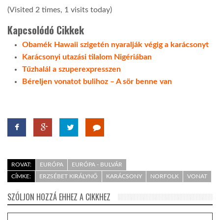
(Visited 2 times, 1 visits today)
Kapcsolódó Cikkek
Obamék Hawaii szigetén nyaralják végig a karácsonyt
Karácsonyi utazási tilalom Nigériában
Tűzhalál a szuperexpresszen
Béreljen vonatot bulihoz – A sör benne van
ROVAT:
EURÓPA
EURÓPA - BULVÁR
CÍMKE:
ERZSÉBET KIRÁLYNŐ
KARÁCSONY
NORFOLK
VONAT
SZÓLJON HOZZÁ EHHEZ A CIKKHEZ