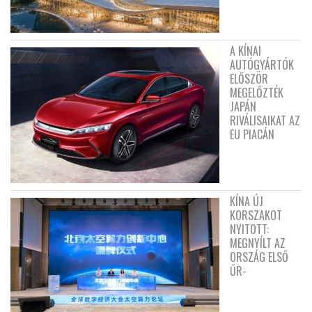
A KÍNAI
AUTÓGYÁRTÓK
ELŐSZÖR
MEGELŐZTÉK
JAPÁN
RIVÁLISAIKAT AZ
EU PIACÁN
KÍNA ÚJ
KORSZAKOT
NYITOTT:
MEGNYÍLT AZ
ORSZÁG ELSŐ
ŰR-