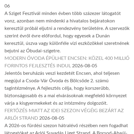
06
A Sziget Fesztivál minden évben több százezer látogatót
vonz, azonban nem mindenki a hivatalos bejáratokon
keresztül próbál eljutni a rendezvény területére. A szervezők
szerint évről évre előfordul, hogy egyesek a Dunán
keresztül, úszva vagy különféle vízi eszközökkel szeretnének
bejutni az Óbudai-szigetre.
MODERN ÓVODA ÉPÜLHET ENCSEN: KÖZEL 400 MILLIÓ
FORINTOS FEJLESZTÉS INDUL
2026-08-05
Jelentős beruházás veszi kezdetét Encsen, ahol teljesen
megújul a Csoda-Vár Óvoda és Bölcsőde 2. számú
tagintézménye. A fejlesztés célja, hogy korszerűbb,
biztonságosabb és a mai elvárásoknak megfelelő környezet
várja a kisgyermekeket és az intézmény dolgozóit.
FERTŐZÉS MIATT AZ IDEI SZEZON VÉGÉIG BEZÁRT AZ
ARLÓI STRAND
2026-08-05
A 2026-os fürdési szezon hátralévő részében nem fogadhat
látogatókat az Arlói Suvadás Liget Strand. A Borsod-Abaúj-