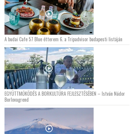
A budai Cafe 57 Blue étterem 6. a Tripadvisor budapesti listáján
EGYÜTTMŰKÖDÉS A BORKULTÚRA FEJLESZTÉSÉBEN – István Nádor
Borlovagrend