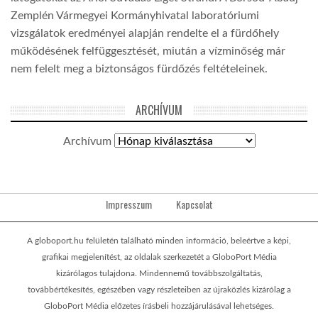
Zemplén Vármegyei Kormányhivatal laboratóriumi
vizsgálatok eredményei alapján rendelte el a fürdőhely
működésének felfüggesztését, miután a vízminőség már
nem felelt meg a biztonságos fürdőzés feltételeinek.
ARCHÍVUM
Archívum
Impresszum
Kapcsolat
A globoport.hu felületén található minden információ, beleértve a képi,
grafikai megjelenítést, az oldalak szerkezetét a GloboPort Média
kizárólagos tulajdona. Mindennemű továbbszolgáltatás,
továbbértékesítés, egészében vagy részleteiben az újraközlés kizárólag a
GloboPort Média előzetes írásbeli hozzájárulásával lehetséges.