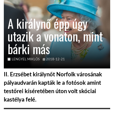
TROPICALMAGAZIN
A királynő épp úgy
GLOBOTV
utazik a vonaton, mint
bárki más
AFRIKA TUDÁSTÁR
A NAP SZÉPE
LENGYEL MIKLÓS
2018-12-21
II. Erzsébet királynőt Norfolk városának
LINKTR.EE
pályaudvarán kapták le a fotósok amint
testőrei kíséretében úton volt skóciai
GLOBOZSARU
kastélya felé.
DOBRAVERO.HU