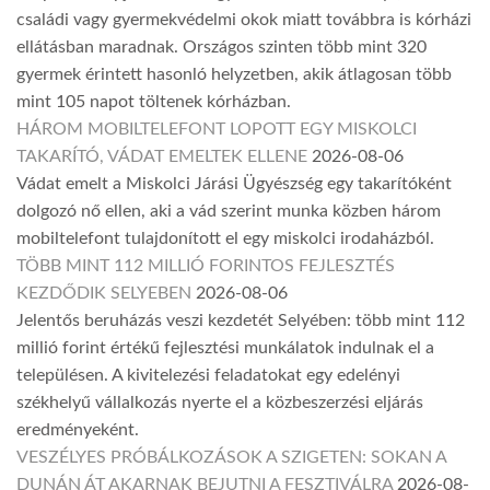
családi vagy gyermekvédelmi okok miatt továbbra is kórházi
ellátásban maradnak. Országos szinten több mint 320
gyermek érintett hasonló helyzetben, akik átlagosan több
mint 105 napot töltenek kórházban.
HÁROM MOBILTELEFONT LOPOTT EGY MISKOLCI
TAKARÍTÓ, VÁDAT EMELTEK ELLENE
2026-08-06
Vádat emelt a Miskolci Járási Ügyészség egy takarítóként
dolgozó nő ellen, aki a vád szerint munka közben három
mobiltelefont tulajdonított el egy miskolci irodaházból.
TÖBB MINT 112 MILLIÓ FORINTOS FEJLESZTÉS
KEZDŐDIK SELYEBEN
2026-08-06
Jelentős beruházás veszi kezdetét Selyében: több mint 112
millió forint értékű fejlesztési munkálatok indulnak el a
településen. A kivitelezési feladatokat egy edelényi
székhelyű vállalkozás nyerte el a közbeszerzési eljárás
eredményeként.
VESZÉLYES PRÓBÁLKOZÁSOK A SZIGETEN: SOKAN A
DUNÁN ÁT AKARNAK BEJUTNI A FESZTIVÁLRA
2026-08-