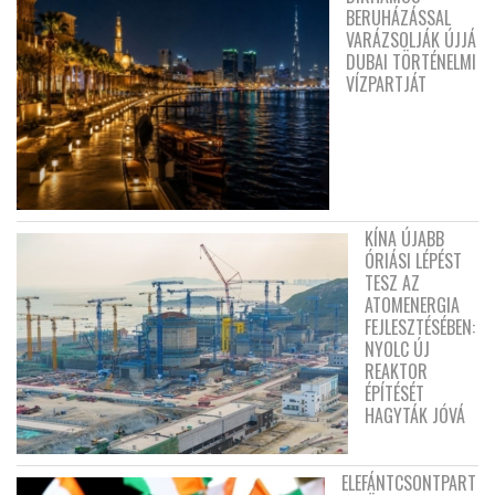
BERUHÁZÁSSAL
VARÁZSOLJÁK ÚJJÁ
DUBAI TÖRTÉNELMI
VÍZPARTJÁT
KÍNA ÚJABB
ÓRIÁSI LÉPÉST
TESZ AZ
ATOMENERGIA
FEJLESZTÉSÉBEN:
NYOLC ÚJ
REAKTOR
ÉPÍTÉSÉT
HAGYTÁK JÓVÁ
ELEFÁNTCSONTPART