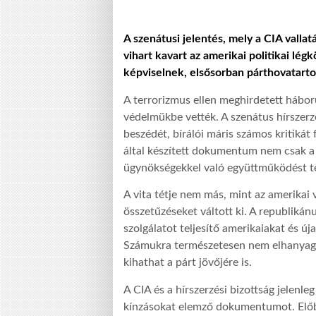
A szenátusi jelentés, mely a CIA vallat
vihart kavart az amerikai politikai lé
képviselnek, elsősorban párthovatarto
A terrorizmus ellen meghirdetett hábor
védelmükbe vették. A szenátus hírszerzé
beszédét, bírálói máris számos kritiká
által készített dokumentum nem csak a 
ügynökségekkel való együttműködést te
A vita tétje nem más, mint az amerikai
összetűzéseket váltott ki. A republikán
szolgálatot teljesítő amerikaiakat és 
Számukra természetesen nem elhanyagol
kihathat a párt jövőjére is.
A CIA és a hírszerzési bizottság jelenle
kínzásokat elemző dokumentumot. Előbbi