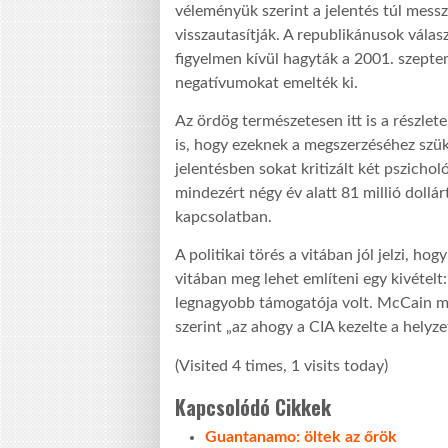
véleményük szerint a jelentés túl mess
visszautasítják. A republikánusok válas
figyelmen kívül hagyták a 2001. szepte
negatívumokat emelték ki.
Az ördög természetesen itt is a részlet
is, hogy ezeknek a megszerzéséhez szük
jelentésben sokat kritizált két pszicho
mindezért négy év alatt 81 millió dollá
kapcsolatban.
A politikai törés a vitában jól jelzi, 
vitában meg lehet említeni egy kivételt
legnagyobb támogatója volt. McCain ma
szerint „az ahogy a CIA kezelte a helyz
(Visited 4 times, 1 visits today)
Kapcsolódó Cikkek
Guantanamo: öltek az őrök