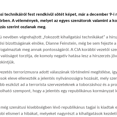
ási technikáiról fest rendkívül sötét képet, már a december 9-i 
gkörben. A vélemények, melyet az egyes szenátorok valamint a ko
zás szerint oszlanak meg.
ú nevében végrehajtott „fokozott kihallgatási technikákat” a hír
si bizottságának elnöke, Dianne Feinstein, még be sem fejezte a 
t fogalmaztak meg annak pontosságáról. A CIA korábbi vezetői sze
valóságot torzítja, de komoly negatív hatása lesz a hírszerzés j
kintjük.
 vezetés terrorizmusra adott válaszának történelmi megítélése, 
usok eleve ellenezték a jelentés nyilvánosságra hozását, mely sze
újabb eszközt ad a terrorista szervezeteknek a toborzáshoz és a 
ható szempont, hogy a jelentés egy republikánus kormányzat lépé
g még szenátusi kisebbségben lévő republikánus tagjai is kiadtak e
 elismeri a hibákat, melyeket nagyrészt a kihallgatások kezdeti