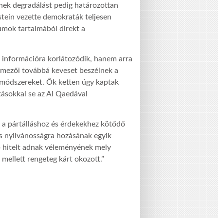
ének degradálást pedig határozottan
nstein vezette demokraták teljesen
umok tartalmából direkt a
tt információra korlátozódik, hanem arra
elmezői továbbá keveset beszélnek a
 a módszereket. Ők ketten úgy kaptak
tásokkal se az Al Qaedával
is a pártálláshoz és érdekekhez kötődő
és nyilvánosságra hozásának egyik
b hitelt adnak véleményének mely
mellett rengeteg kárt okozott.”