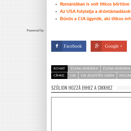
Romániában is volt titkos börtöne
Az USA folytatja a dróntámadáso
Bűnös a CIA ügynök, aki titkos inf
Powered by
Facebook
Google +
ROVAT:
ÉSZAK-AMERIKA
ÉSZAK-AMERIKA 
CÍMKE:
CIA
CIA JELENTÉS 10004
MCCAI
SZÓLJON HOZZÁ EHHEZ A CIKKHEZ