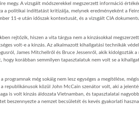
zire megy. A vizsgált módszerekkel megszerzett információ érték
za a politikai indíttatást kritizálja, melynek eredményeként a Fei
mber 11-e után időszak kontextusát, és a vizsgált CIA dokument
ekben rejtőzik, hiszen a vita tárgya nem a kínzásokkal megszerze
séges volt-e a kínzás. Az alkalmazott kihallgatási technikák véd
lógusról, James Mitchellről és Bruce Jessenről, akik kidolgozták
rt, hogy korábban semmilyen tapasztalatuk nem volt se a kihallga
hogy a programnak még sokáig nem lesz egységes a megítélése, még
: a republikánusok közül John McCain szenátor volt, aki a jelent
ga is volt kínzás áldozata Vietnamban, és tapasztalatai nagyob
etet beszennyezte a nemzet becsületét és kevés gyakorlati haszna 