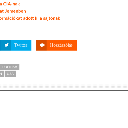
 a CIA-nak
kat Jemenben
ormációkat adott ki a sajtónak
Twitter
Hozzászólás
- POLITIKA
N
USA