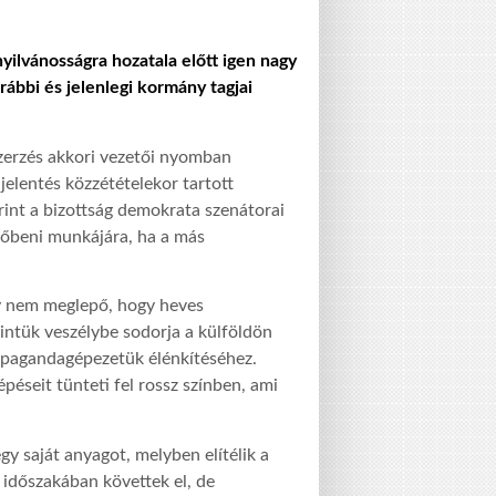
nyilvánosságra hozatala előtt igen nagy
rábbi és jelenlegi kormány tagjai
szerzés akkori vezetői nyomban
jelentés közzétételekor tartott
rint a bizottság demokrata szenátorai
övőbeni munkájára, ha a más
így nem meglepő, hogy heves
rintük veszélybe sodorja a külföldön
propagandagépezetük élénkítéséhez.
seit tünteti fel rossz színben, ami
gy saját anyagot, melyben elítélik a
 időszakában követtek el, de