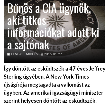
Bűnös a CIA ügynök,
KÖZEL-KELET
aki titkos
információkat adott ki
AUSZTRÁLIA
a sajtónak
A VILÁG ITTHON
LENGYEL MIKLÓS
2015-01-27
MÉDIA
Így döntött az esküdtszék a 47 éves Jeffrey
Sterling ügyében. A New York Times
újságírója megtagadta a vallomást az
GLOBOTV BP
ügyben. Az amerikai igazságügyi miniszter
szerint helyesen döntött az esküdtszék.
HÍR3D