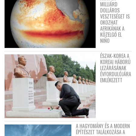
MILLIÁRD
DOLLÁROS
VESZTESÉGET IS
OKOZHAT
AFRIKÁNAK A
KÖZELGŐ EL
NIÑO
ÉSZAK-KOREA A
KOREAI HÁBORÚ
LEZÁRÁSÁNAK
ÉVFORDULÓJÁRA
EMLÉKEZETT
A HAGYOMÁNY ÉS A MODERN
ÉPÍTÉSZET TALÁLKOZÁSA A