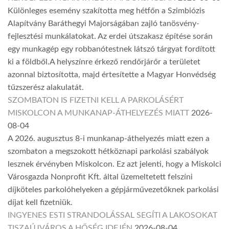
Különleges esemény szakította meg hétfőn a Szimbiózis
Alapítvány Baráthegyi Majorságában zajló tanösvény-
fejlesztési munkálatokat. Az erdei útszakasz építése során
egy munkagép egy robbanótestnek látszó tárgyat fordított
ki a földből.A helyszínre érkező rendőrjárőr a területet
azonnal biztosította, majd értesítette a Magyar Honvédség
tűzszerész alakulatát.
SZOMBATON IS FIZETNI KELL A PARKOLÁSÉRT
MISKOLCON A MUNKANAP-ÁTHELYEZÉS MIATT
2026-
08-04
A 2026. augusztus 8-i munkanap-áthelyezés miatt ezen a
szombaton a megszokott hétköznapi parkolási szabályok
lesznek érvényben Miskolcon. Ez azt jelenti, hogy a Miskolci
Városgazda Nonprofit Kft. által üzemeltetett felszíni
díjköteles parkolóhelyeken a gépjárművezetőknek parkolási
díjat kell fizetniük.
INGYENES ESTI STRANDOLÁSSAL SEGÍTI A LAKOSOKAT
TISZAÚJVÁROS A HŐSÉG IDEJÉN
2026-08-04