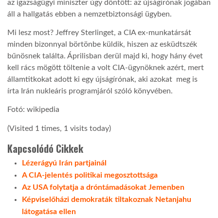
az igazságügyi miniszter úgy döntött: az újságírónak jogában
áll a hallgatás ebben a nemzetbiztonsági ügyben.
Mi lesz most? Jeffrey Sterlinget, a CIA ex-munkatársát
minden bizonnyal börtönbe küldik, hiszen az esküdtszék
bűnösnek találta. Áprilisban derül majd ki, hogy hány évet
kell rács mögött töltenie a volt CIA-ügynöknek azért, mert
államtitkokat adott ki egy újságírónak, aki azokat meg is
írta Irán nukleáris programjáról szóló könyvében.
Fotó: wikipedia
(Visited 1 times, 1 visits today)
Kapcsolódó Cikkek
Lézerágyú Irán partjainál
A CIA-jelentés politikai megosztottsága
Az USA folytatja a dróntámadásokat Jemenben
Képviselőházi demokraták tiltakoznak Netanjahu
látogatása ellen