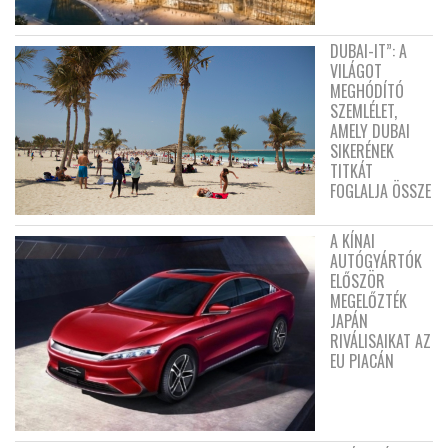
DUBAI-IT”: A
VILÁGOT
MEGHÓDÍTÓ
SZEMLÉLET,
AMELY DUBAI
SIKERÉNEK
TITKÁT
FOGLALJA ÖSSZE
A KÍNAI
AUTÓGYÁRTÓK
ELŐSZÖR
MEGELŐZTÉK
JAPÁN
RIVÁLISAIKAT AZ
EU PIACÁN