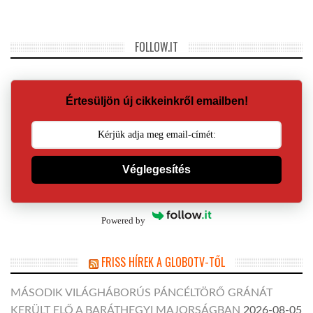
FOLLOW.IT
Értesüljön új cikkeinkről emailben!
Véglegesítés
Powered by
FRISS HÍREK A GLOBOTV-TŐL
MÁSODIK VILÁGHÁBORÚS PÁNCÉLTÖRŐ GRÁNÁT
KERÜLT ELŐ A BARÁTHEGYI MAJORSÁGBAN
2026-08-05