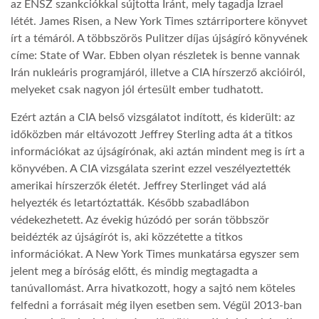
az ENSZ szankciókkal sújtotta Iránt, mely tagadja Izrael
létét. James Risen, a New York Times sztárriportere könyvet
LATIMO.HU
írt a témáról. A többszörös Pulitzer díjas újságíró könyvének
címe: State of War. Ebben olyan részletek is benne vannak
Irán nukleáris programjáról, illetve a CIA hírszerző akcióiról,
GLOBOBOOK
melyeket csak nagyon jól értesült ember tudhatott.
Ezért aztán a CIA belső vizsgálatot indított, és kiderült: az
időközben már eltávozott Jeffrey Sterling adta át a titkos
információkat az újságírónak, aki aztán mindent meg is írt a
könyvében. A CIA vizsgálata szerint ezzel veszélyeztették
amerikai hírszerzők életét. Jeffrey Sterlinget vád alá
helyezték és letartóztatták. Később szabadlábon
védekezhetett. Az évekig húzódó per során többször
beidézték az újságírót is, aki közzétette a titkos
információkat. A New York Times munkatársa egyszer sem
jelent meg a bíróság előtt, és mindig megtagadta a
tanúvallomást. Arra hivatkozott, hogy a sajtó nem köteles
felfedni a forrásait még ilyen esetben sem. Végül 2013-ban