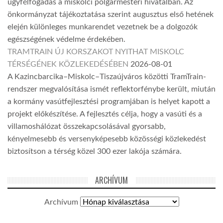
ügyfélfogadás a miskolci polgármesteri hivatalban. Az
önkormányzat tájékoztatása szerint augusztus első hetének
elején különleges munkarendet vezetnek be a dolgozók
egészségének védelme érdekében.
TRAMTRAIN ÚJ KORSZAKOT NYITHAT MISKOLC
TÉRSÉGÉNEK KÖZLEKEDÉSÉBEN
2026-08-01
A Kazincbarcika–Miskolc–Tiszaújváros közötti TramTrain-
rendszer megvalósítása ismét reflektorfénybe került, miután
a kormány vasútfejlesztési programjában is helyet kapott a
projekt előkészítése. A fejlesztés célja, hogy a vasúti és a
villamoshálózat összekapcsolásával gyorsabb,
kényelmesebb és versenyképesebb közösségi közlekedést
biztosítson a térség közel 300 ezer lakója számára.
ARCHÍVUM
Archívum