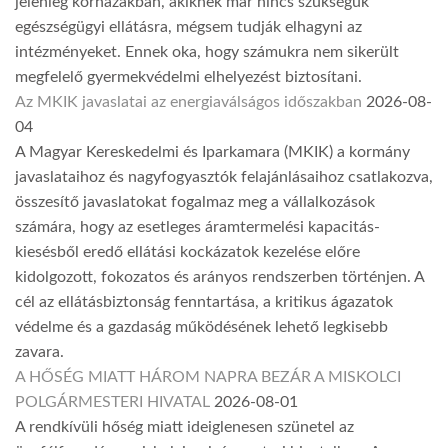
jelenleg kórházakban, akiknek már nincs szükségük
egészségügyi ellátásra, mégsem tudják elhagyni az
intézményeket. Ennek oka, hogy számukra nem sikerült
megfelelő gyermekvédelmi elhelyezést biztosítani.
Az MKIK javaslatai az energiaválságos időszakban
2026-08-
04
A Magyar Kereskedelmi és Iparkamara (MKIK) a kormány
javaslataihoz és nagyfogyasztók felajánlásaihoz csatlakozva,
összesítő javaslatokat fogalmaz meg a vállalkozások
számára, hogy az esetleges áramtermelési kapacitás-
kiesésből eredő ellátási kockázatok kezelése előre
kidolgozott, fokozatos és arányos rendszerben történjen. A
cél az ellátásbiztonság fenntartása, a kritikus ágazatok
védelme és a gazdaság működésének lehető legkisebb
zavara.
A HŐSÉG MIATT HÁROM NAPRA BEZÁR A MISKOLCI
POLGÁRMESTERI HIVATAL
2026-08-01
A rendkívüli hőség miatt ideiglenesen szünetel az