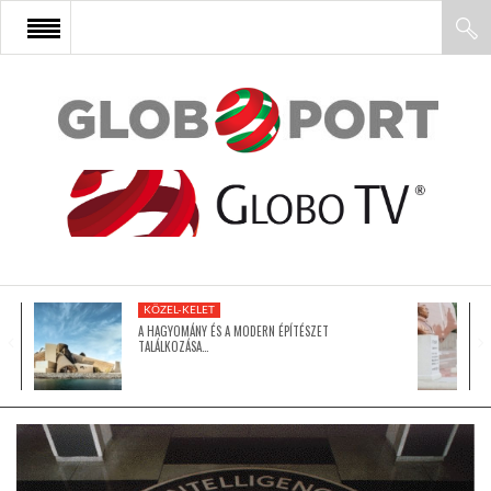
FŐOLDAL
AFRIKA
EURÓPA
KÖZEL-KELET
ÁZSIA
A HAGYOMÁNY ÉS A MODERN ÉPÍTÉSZET
TALÁLKOZÁSA…
ÉSZAK-AMERIKA
LATIN-AMERIKA