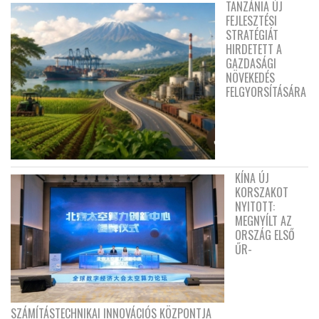
TANZÁNIA ÚJ
FEJLESZTÉSI
STRATÉGIÁT
HIRDETETT A
GAZDASÁGI
NÖVEKEDÉS
FELGYORSÍTÁSÁRA
KÍNA ÚJ
KORSZAKOT
NYITOTT:
MEGNYÍLT AZ
ORSZÁG ELSŐ
ŰR-
SZÁMÍTÁSTECHNIKAI INNOVÁCIÓS KÖZPONTJA