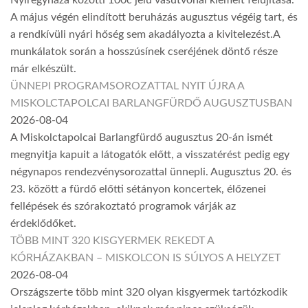
Nyíregyháza közötti 100c jelű vasútvonal kiemelt felújítása.
A május végén elindított beruházás augusztus végéig tart, és
a rendkívüli nyári hőség sem akadályozta a kivitelezést.A
munkálatok során a hosszúsínek cseréjének döntő része
már elkészült.
ÜNNEPI PROGRAMSOROZATTAL NYIT ÚJRA A
MISKOLCTAPOLCAI BARLANGFÜRDŐ AUGUSZTUSBAN
2026-08-04
A Miskolctapolcai Barlangfürdő augusztus 20-án ismét
megnyitja kapuit a látogatók előtt, a visszatérést pedig egy
négynapos rendezvénysorozattal ünnepli. Augusztus 20. és
23. között a fürdő előtti sétányon koncertek, élőzenei
fellépések és szórakoztató programok várják az
érdeklődőket.
TÖBB MINT 320 KISGYERMEK REKEDT A
KÓRHÁZAKBAN – MISKOLCON IS SÚLYOS A HELYZET
2026-08-04
Országszerte több mint 320 olyan kisgyermek tartózkodik