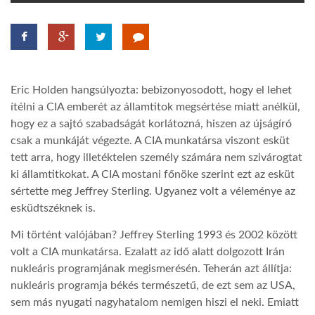
TROPICALMAGAZIN
GLOBOTV
Eric Holden hangsúlyozta: bebizonyosodott, hogy el lehet
ítélni a CIA emberét az államtitok megsértése miatt anélkül,
AFRIKA TUDÁSTÁR
hogy ez a sajtó szabadságát korlátozná, hiszen az újságíró
csak a munkáját végezte. A CIA munkatársa viszont esküt
tett arra, hogy illetéktelen személy számára nem szivárogtat
A NAP SZÉPE
ki államtitkokat. A CIA mostani főnöke szerint ezt az esküt
sértette meg Jeffrey Sterling. Ugyanez volt a véleménye az
esküdtszéknek is.
LINKTR.EE
Mi történt valójában? Jeffrey Sterling 1993 és 2002 között
volt a CIA munkatársa. Ezalatt az idő alatt dolgozott Irán
GLOBOZSARU
nukleáris programjának megismerésén. Teherán azt állítja:
nukleáris programja békés természetű, de ezt sem az USA,
DOBRAVERO.HU
sem más nyugati nagyhatalom nemigen hiszi el neki. Emiatt