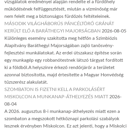
vizsgálatok eredményei alapján rendelte el a fürdőhely
működésének felfüggesztését, miután a vízminőség már
nem felelt meg a biztonságos fürdőzés feltételeinek.
MÁSODIK VILÁGHÁBORÚS PÁNCÉLTÖRŐ GRÁNÁT
KERÜLT ELŐ A BARÁTHEGYI MAJORSÁGBAN
2026-08-05
Különleges esemény szakította meg hétfőn a Szimbiózis
Alapítvány Baráthegyi Majorságában zajló tanösvény-
fejlesztési munkálatokat. Az erdei útszakasz építése során
egy munkagép egy robbanótestnek látszó tárgyat fordított
ki a földből.A helyszínre érkező rendőrjárőr a területet
azonnal biztosította, majd értesítette a Magyar Honvédség
tűzszerész alakulatát.
SZOMBATON IS FIZETNI KELL A PARKOLÁSÉRT
MISKOLCON A MUNKANAP-ÁTHELYEZÉS MIATT
2026-
08-04
A 2026. augusztus 8-i munkanap-áthelyezés miatt ezen a
szombaton a megszokott hétköznapi parkolási szabályok
lesznek érvényben Miskolcon. Ez azt jelenti, hogy a Miskolci