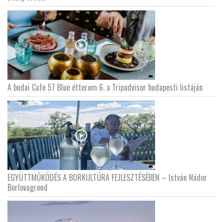
LATIMO.HU
GLOBOBOOK
A budai Cafe 57 Blue étterem 6. a Tripadvisor budapesti listáján
EGYÜTTMŰKÖDÉS A BORKULTÚRA FEJLESZTÉSÉBEN – István Nádor
Borlovagrend