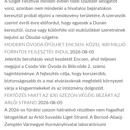
A Sziget Fesztivál minden évben több százezer látogatót
vonz, azonban nem mindenki a hivatalos bejáratokon
keresztül próbál eljutni a rendezvény területére. A szervezők
szerint évről évre előfordul, hogy egyesek a Dunán
keresztül, úszva vagy különféle vízi eszközökkel szeretnének
bejutni az Óbudai-szigetre.
MODERN ÓVODA ÉPÜLHET ENCSEN: KÖZEL 400 MILLIÓ
FORINTOS FEJLESZTÉS INDUL
2026-08-05
Jelentős beruházás veszi kezdetét Encsen, ahol teljesen
megújul a Csoda-Vár Óvoda és Bölcsőde 2. számú
tagintézménye. A fejlesztés célja, hogy korszerűbb,
biztonságosabb és a mai elvárásoknak megfelelő környezet
várja a kisgyermekeket és az intézmény dolgozóit.
FERTŐZÉS MIATT AZ IDEI SZEZON VÉGÉIG BEZÁRT AZ
ARLÓI STRAND
2026-08-05
A 2026-os fürdési szezon hátralévő részében nem fogadhat
látogatókat az Arlói Suvadás Liget Strand. A Borsod-Abaúj-
Zemplén Vármegyei Kormányhivatal laboratóriumi