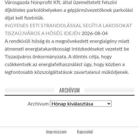
Városgazda Nonprofit Kft. által üzemeltetett felszíni
díjköteles parkolóhelyeken a gépjárművezetőknek parkolási
díjat kell fizetniük.
INGYENES ESTI STRANDOLÁSSAL SEGÍTI A LAKOSOKAT
TISZAÚJVÁROS A HŐSÉG IDEJÉN
2026-08-04
A rendkívüli hőség és a megnövekedett energiaigény miatt
átmeneti energiatakarékossági intézkedéseket vezetett be
Tiszaújváros önkormányzata. A döntés célja, hogy
csökkentsék az energiafelhasználást úgy, hogy közben a
legfontosabb közszolgáltatások zavartalanul működjenek.
ARCHÍVUM
Archívum
Impresszum
Kapcsolat