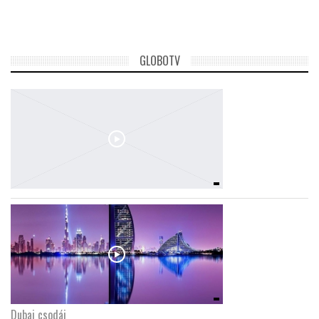
TROPICALMAGAZIN
GLOBOTV
GLOBOTV
AFRIKA TUDÁSTÁR
A NAP SZÉPE
LINKTR.EE
GLOBOZSARU
DOBRAVERO.HU
Dubaj csodái