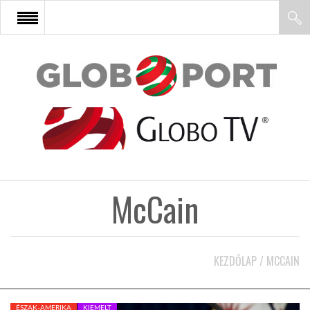
FŐOLDAL
AFRIKA
EURÓPA
McCain
ÁZSIA
ÉSZAK-AMERIKA
KEZDŐLAP
/
MCCAIN
LATIN-AMERIKA
ÉSZAK-AMERIKA
KIEMELT