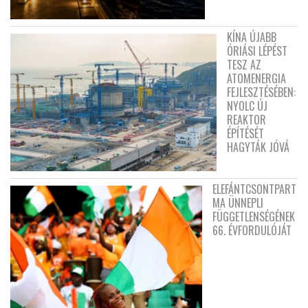
KÍNA ÚJABB
ÓRIÁSI LÉPÉST
TESZ AZ
ATOMENERGIA
FEJLESZTÉSÉBEN:
NYOLC ÚJ
REAKTOR
ÉPÍTÉSÉT
HAGYTÁK JÓVÁ
ELEFÁNTCSONTPART
MA ÜNNEPLI
FÜGGETLENSÉGÉNEK
66. ÉVFORDULÓJÁT