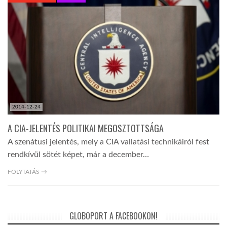
KÖZEL-KELET
AUSZTRÁLIA
A VILÁG ITTHON
2014-12-24
MÉDIA
A CIA-JELENTÉS POLITIKAI MEGOSZTOTTSÁGA
A szenátusi jelentés, mely a CIA vallatási technikáiról fest
rendkívül sötét képet, már a december…
FOLYTATÁS →
GLOBOTV BP
GLOBOPORT A FACEBOOKON!
HÍR3D