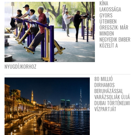
KÍNA
LAKOSSÁGA
GYORS
ÜTEMBEN
ÖREGSZIK: MÁR
MINDEN
NEGYEDIK EMBER
KÖZELÍT A
NYUGDÍJKORHOZ
80 MILLIÓ
DIRHAMOS
BERUHÁZÁSSAL
VARÁZSOLJÁK ÚJJÁ
DUBAI TÖRTÉNELMI
VÍZPARTJÁT