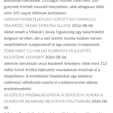
ellátásban maradnak. Országos szinten több mint 320
gyermek érintett hasonló helyzetben, akik átlagosan több
mint 105 napot töltenek kórházban.
HÁROM MOBILTELEFONT LOPOTT EGY MISKOLCI
TAKARÍTÓ, VÁDAT EMELTEK ELLENE
2026-08-06
Vádat emelt a Miskolci Járási Ügyészség egy takarítóként
dolgozó nő ellen, aki a vád szerint munka közben három
mobiltelefont tulajdonított el egy miskolci irodaházból.
TÖBB MINT 112 MILLIÓ FORINTOS FEJLESZTÉS
KEZDŐDIK SELYEBEN
2026-08-06
Jelentős beruházás veszi kezdetét Selyében: több mint 112
millió forint értékű fejlesztési munkálatok indulnak el a
településen. A kivitelezési feladatokat egy edelényi
székhelyű vállalkozás nyerte el a közbeszerzési eljárás
eredményeként.
VESZÉLYES PRÓBÁLKOZÁSOK A SZIGETEN: SOKAN A
DUNÁN ÁT AKARNAK BEJUTNI A FESZTIVÁLRA
2026-08-
06