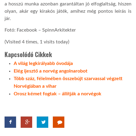
a hosszú munka azonban garantáltan jó elfoglaltság, hiszen
olyan, akár egy kirakós játék, amihez még pontos leírás is
jár.
Fotó: Facebook – SpinnArkitekter
(Visited 4 times, 1 visits today)
Kapcsolódó Cikkek
A világ legkirályabb óvodája
Elég ijesztő a norvég angolnarobot
Több száz, félelmében összebújt szarvassal végzett
Norvégiában a vihar
Orosz kémet fogtak – állítják a norvégok