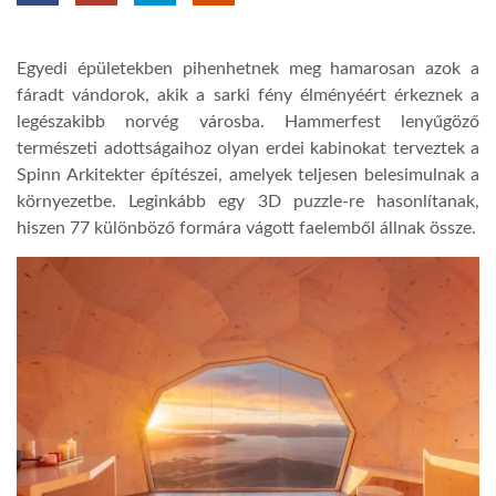
TROPICALMAGAZIN
Egyedi épületekben pihenhetnek meg hamarosan azok a
fáradt vándorok, akik a sarki fény élményéért érkeznek a
GLOBOTV
legészakibb norvég városba. Hammerfest lenyűgöző
természeti adottságaihoz olyan erdei kabinokat terveztek a
Spinn Arkitekter építészei, amelyek teljesen belesimulnak a
AFRIKA TUDÁSTÁR
környezetbe. Leginkább egy 3D puzzle-re hasonlítanak,
hiszen 77 különböző formára vágott faelemből állnak össze.
A NAP SZÉPE
LINKTR.EE
GLOBOZSARU
DOBRAVERO.HU