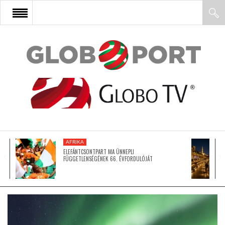
FŐOLDAL
AFRIKA
EURÓPA
AFRIKA
ÁZSIA
ELEFÁNTCSONTPART MA ÜNNEPLI
FÜGGETLENSÉGÉNEK 66. ÉVFORDULÓJÁT
ÉSZAK-AMERIKA
LATIN-AMERIKA