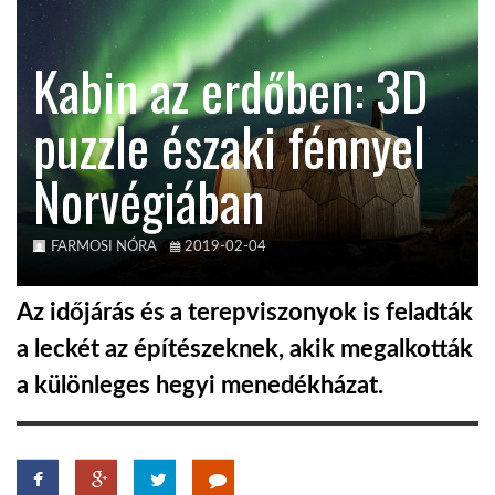
KÖZEL-KELET
Kabin az erdőben: 3D
puzzle északi fénnyel
AUSZTRÁLIA
Norvégiában
A VILÁG ITTHON
FARMOSI NÓRA
2019-02-04
MÉDIA
Az időjárás és a terepviszonyok is feladták
a leckét az építészeknek, akik megalkották
a különleges hegyi menedékházat.
GLOBOTV BP
HÍR3D