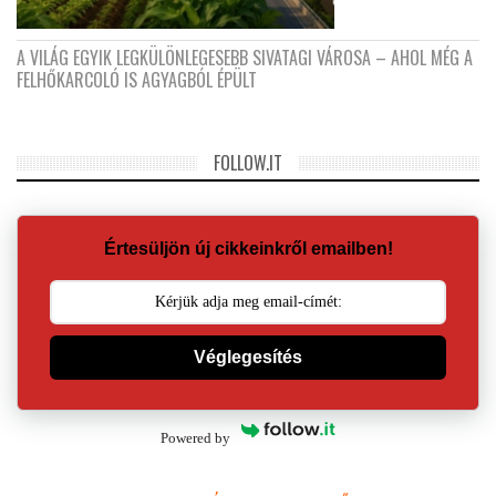
A VILÁG EGYIK LEGKÜLÖNLEGESEBB SIVATAGI VÁROSA – AHOL MÉG A
FELHŐKARCOLÓ IS AGYAGBÓL ÉPÜLT
FOLLOW.IT
Értesüljön új cikkeinkről emailben!
Véglegesítés
Powered by