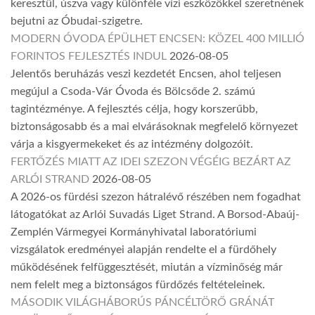
keresztül, úszva vagy különféle vízi eszközökkel szeretnének
bejutni az Óbudai-szigetre.
MODERN ÓVODA ÉPÜLHET ENCSEN: KÖZEL 400 MILLIÓ
FORINTOS FEJLESZTÉS INDUL
2026-08-05
Jelentős beruházás veszi kezdetét Encsen, ahol teljesen
megújul a Csoda-Vár Óvoda és Bölcsőde 2. számú
tagintézménye. A fejlesztés célja, hogy korszerűbb,
biztonságosabb és a mai elvárásoknak megfelelő környezet
várja a kisgyermekeket és az intézmény dolgozóit.
FERTŐZÉS MIATT AZ IDEI SZEZON VÉGÉIG BEZÁRT AZ
ARLÓI STRAND
2026-08-05
A 2026-os fürdési szezon hátralévő részében nem fogadhat
látogatókat az Arlói Suvadás Liget Strand. A Borsod-Abaúj-
Zemplén Vármegyei Kormányhivatal laboratóriumi
vizsgálatok eredményei alapján rendelte el a fürdőhely
működésének felfüggesztését, miután a vízminőség már
nem felelt meg a biztonságos fürdőzés feltételeinek.
MÁSODIK VILÁGHÁBORÚS PÁNCÉLTÖRŐ GRÁNÁT