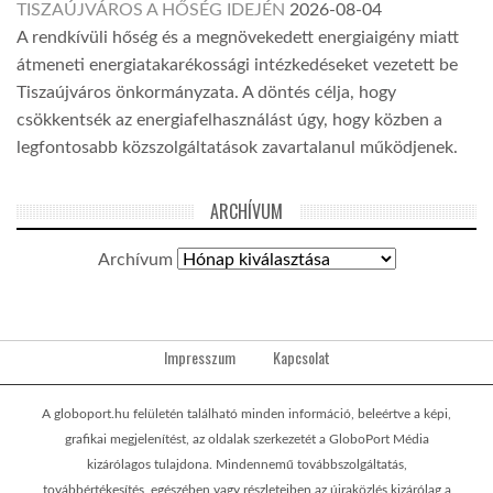
TISZAÚJVÁROS A HŐSÉG IDEJÉN
2026-08-04
A rendkívüli hőség és a megnövekedett energiaigény miatt
átmeneti energiatakarékossági intézkedéseket vezetett be
Tiszaújváros önkormányzata. A döntés célja, hogy
csökkentsék az energiafelhasználást úgy, hogy közben a
legfontosabb közszolgáltatások zavartalanul működjenek.
ARCHÍVUM
Archívum
Impresszum
Kapcsolat
A globoport.hu felületén található minden információ, beleértve a képi,
grafikai megjelenítést, az oldalak szerkezetét a GloboPort Média
kizárólagos tulajdona. Mindennemű továbbszolgáltatás,
továbbértékesítés, egészében vagy részleteiben az újraközlés kizárólag a