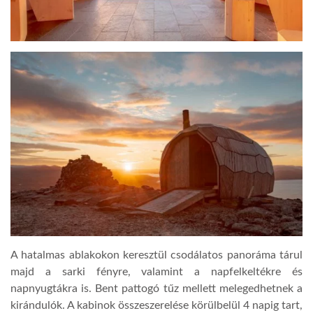
LATIMO.HU
GLOBOBOOK
A hatalmas ablakokon keresztül csodálatos panoráma tárul
majd a sarki fényre, valamint a napfelkeltékre és
napnyugtákra is. Bent pattogó tűz mellett melegedhetnek a
kirándulók. A kabinok összeszerelése körülbelül 4 napig tart,