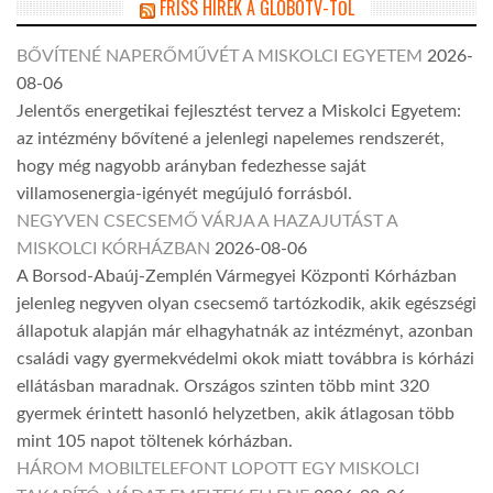
FRISS HÍREK A GLOBOTV-TŐL
BŐVÍTENÉ NAPERŐMŰVÉT A MISKOLCI EGYETEM
2026-
08-06
Jelentős energetikai fejlesztést tervez a Miskolci Egyetem:
az intézmény bővítené a jelenlegi napelemes rendszerét,
hogy még nagyobb arányban fedezhesse saját
villamosenergia-igényét megújuló forrásból.
NEGYVEN CSECSEMŐ VÁRJA A HAZAJUTÁST A
MISKOLCI KÓRHÁZBAN
2026-08-06
A Borsod-Abaúj-Zemplén Vármegyei Központi Kórházban
jelenleg negyven olyan csecsemő tartózkodik, akik egészségi
állapotuk alapján már elhagyhatnák az intézményt, azonban
családi vagy gyermekvédelmi okok miatt továbbra is kórházi
ellátásban maradnak. Országos szinten több mint 320
gyermek érintett hasonló helyzetben, akik átlagosan több
mint 105 napot töltenek kórházban.
HÁROM MOBILTELEFONT LOPOTT EGY MISKOLCI