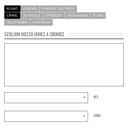
ROVAT:
EURÓPA
EURÓPA - ÉLETMÓD
CÍMKE:
3D PUZZLE
ÉPÍTÉSZET
ERDEI KABIN
ÉSZAK
HEGYI KABIN
NORVÉGIA
SZÓLJON HOZZÁ EHHEZ A CIKKHEZ
*
NÉV
*
EMAIL