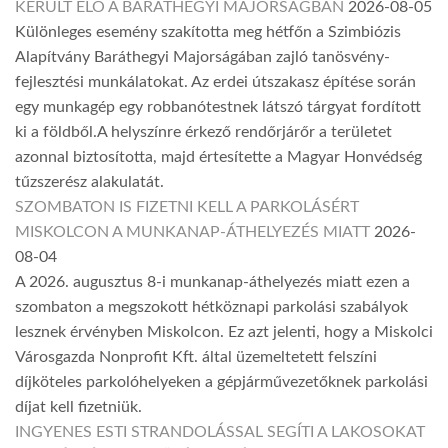
KERÜLT ELŐ A BARÁTHEGYI MAJORSÁGBAN
2026-08-05
Különleges esemény szakította meg hétfőn a Szimbiózis
Alapítvány Baráthegyi Majorságában zajló tanösvény-
fejlesztési munkálatokat. Az erdei útszakasz építése során
egy munkagép egy robbanótestnek látszó tárgyat fordított
ki a földből.A helyszínre érkező rendőrjárőr a területet
azonnal biztosította, majd értesítette a Magyar Honvédség
tűzszerész alakulatát.
SZOMBATON IS FIZETNI KELL A PARKOLÁSÉRT
MISKOLCON A MUNKANAP-ÁTHELYEZÉS MIATT
2026-
08-04
A 2026. augusztus 8-i munkanap-áthelyezés miatt ezen a
szombaton a megszokott hétköznapi parkolási szabályok
lesznek érvényben Miskolcon. Ez azt jelenti, hogy a Miskolci
Városgazda Nonprofit Kft. által üzemeltetett felszíni
díjköteles parkolóhelyeken a gépjárművezetőknek parkolási
díjat kell fizetniük.
INGYENES ESTI STRANDOLÁSSAL SEGÍTI A LAKOSOKAT