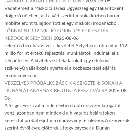
TAKARÍTÓ, VÁDAT EMELTEK ELLENE
2026-08-06
Vádat emelt a Miskolci Járási Ügyészség egy takarítóként
dolgozó nő ellen, aki a vád szerint munka közben három
mobiltelefont tulajdonított el egy miskolci irodaházból.
TÖBB MINT 112 MILLIÓ FORINTOS FEJLESZTÉS
KEZDŐDIK SELYEBEN
2026-08-06
Jelentős beruházás veszi kezdetét Selyében: több mint 112
millió forint értékű fejlesztési munkálatok indulnak el a
településen. A kivitelezési feladatokat egy edelényi
székhelyű vállalkozás nyerte el a közbeszerzési eljárás
eredményeként.
VESZÉLYES PRÓBÁLKOZÁSOK A SZIGETEN: SOKAN A
DUNÁN ÁT AKARNAK BEJUTNI A FESZTIVÁLRA
2026-08-
06
A Sziget Fesztivál minden évben több százezer látogatót
vonz, azonban nem mindenki a hivatalos bejáratokon
keresztül próbál eljutni a rendezvény területére. A szervezők
szerint évről évre előfordul, hogy egyesek a Dunán