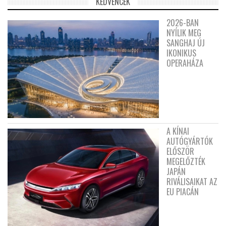
KEDVENCEK
2026-BAN
NYÍLIK MEG
SANGHAJ ÚJ
IKONIKUS
OPERAHÁZA
A KÍNAI
AUTÓGYÁRTÓK
ELŐSZÖR
MEGELŐZTÉK
JAPÁN
RIVÁLISAIKAT AZ
EU PIACÁN