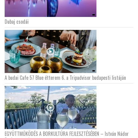
Dubaj csodái
A budai Cafe 57 Blue étterem 6. a Tripadvisor budapesti listáján
EGYÜTTMŰKÖDÉS A BORKULTÚRA FEJLESZTÉSÉBEN – István Nádor