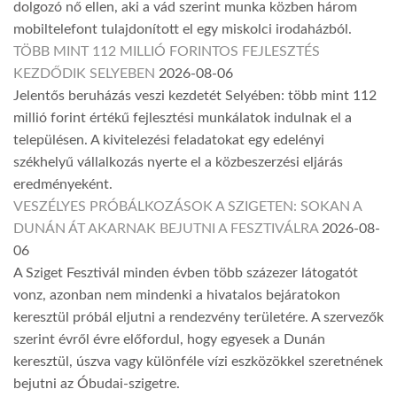
dolgozó nő ellen, aki a vád szerint munka közben három
mobiltelefont tulajdonított el egy miskolci irodaházból.
TÖBB MINT 112 MILLIÓ FORINTOS FEJLESZTÉS
KEZDŐDIK SELYEBEN
2026-08-06
Jelentős beruházás veszi kezdetét Selyében: több mint 112
millió forint értékű fejlesztési munkálatok indulnak el a
településen. A kivitelezési feladatokat egy edelényi
székhelyű vállalkozás nyerte el a közbeszerzési eljárás
eredményeként.
VESZÉLYES PRÓBÁLKOZÁSOK A SZIGETEN: SOKAN A
DUNÁN ÁT AKARNAK BEJUTNI A FESZTIVÁLRA
2026-08-
06
A Sziget Fesztivál minden évben több százezer látogatót
vonz, azonban nem mindenki a hivatalos bejáratokon
keresztül próbál eljutni a rendezvény területére. A szervezők
szerint évről évre előfordul, hogy egyesek a Dunán
keresztül, úszva vagy különféle vízi eszközökkel szeretnének
bejutni az Óbudai-szigetre.