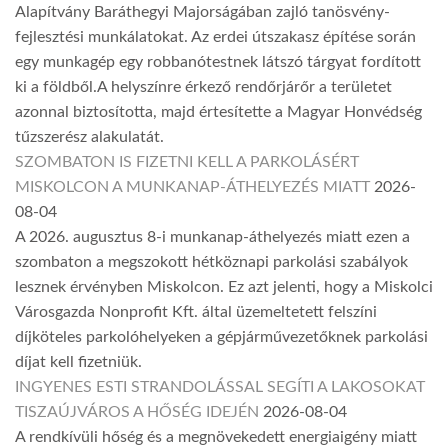
Alapítvány Baráthegyi Majorságában zajló tanösvény-
fejlesztési munkálatokat. Az erdei útszakasz építése során
egy munkagép egy robbanótestnek látszó tárgyat fordított
ki a földből.A helyszínre érkező rendőrjárőr a területet
azonnal biztosította, majd értesítette a Magyar Honvédség
tűzszerész alakulatát.
SZOMBATON IS FIZETNI KELL A PARKOLÁSÉRT
MISKOLCON A MUNKANAP-ÁTHELYEZÉS MIATT
2026-
08-04
A 2026. augusztus 8-i munkanap-áthelyezés miatt ezen a
szombaton a megszokott hétköznapi parkolási szabályok
lesznek érvényben Miskolcon. Ez azt jelenti, hogy a Miskolci
Városgazda Nonprofit Kft. által üzemeltetett felszíni
díjköteles parkolóhelyeken a gépjárművezetőknek parkolási
díjat kell fizetniük.
INGYENES ESTI STRANDOLÁSSAL SEGÍTI A LAKOSOKAT
TISZAÚJVÁROS A HŐSÉG IDEJÉN
2026-08-04
A rendkívüli hőség és a megnövekedett energiaigény miatt