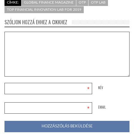
CÍMKE:
GLOBAL FINANCE MAGAZINE
OTP
OTP LAB
TOP FINANCIAL INNOVATION LAB FOR 2019
SZÓLJON HOZZÁ EHHEZ A CIKKHEZ
*
NÉV
*
EMAIL