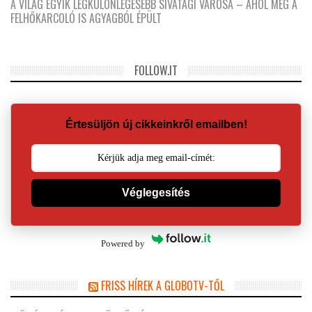
A VILÁG EGYIK LEGKÜLÖNLEGESEBB SIVATAGI VÁROSA – AHOL MÉG A
FELHŐKARCOLÓ IS AGYAGBÓL ÉPÜLT
FOLLOW.IT
Értesüljön új cikkeinkről emailben!
Véglegesítés
Powered by
FRISS HÍREK A GLOBOTV-TŐL