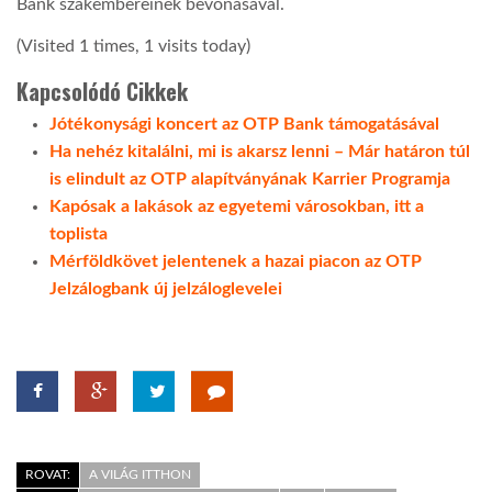
Bank szakembereinek bevonásával.
(Visited 1 times, 1 visits today)
LATIMO.HU
Kapcsolódó Cikkek
GLOBOBOOK
Jótékonysági koncert az OTP Bank támogatásával
Ha nehéz kitalálni, mi is akarsz lenni – Már határon túl
is elindult az OTP alapítványának Karrier Programja
Kapósak a lakások az egyetemi városokban, itt a
toplista
Mérföldkövet jelentenek a hazai piacon az OTP
Jelzálogbank új jelzáloglevelei
ROVAT:
A VILÁG ITTHON