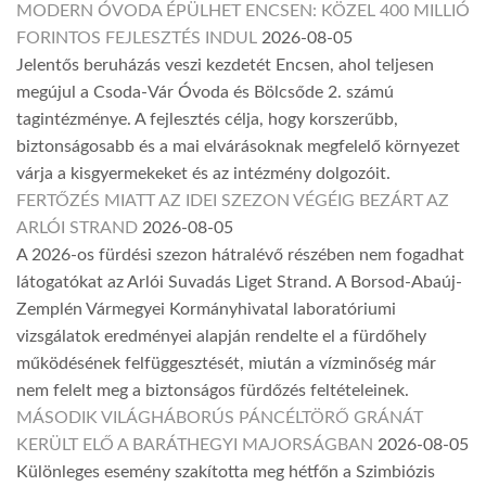
MODERN ÓVODA ÉPÜLHET ENCSEN: KÖZEL 400 MILLIÓ
FORINTOS FEJLESZTÉS INDUL
2026-08-05
Jelentős beruházás veszi kezdetét Encsen, ahol teljesen
megújul a Csoda-Vár Óvoda és Bölcsőde 2. számú
tagintézménye. A fejlesztés célja, hogy korszerűbb,
biztonságosabb és a mai elvárásoknak megfelelő környezet
várja a kisgyermekeket és az intézmény dolgozóit.
FERTŐZÉS MIATT AZ IDEI SZEZON VÉGÉIG BEZÁRT AZ
ARLÓI STRAND
2026-08-05
A 2026-os fürdési szezon hátralévő részében nem fogadhat
látogatókat az Arlói Suvadás Liget Strand. A Borsod-Abaúj-
Zemplén Vármegyei Kormányhivatal laboratóriumi
vizsgálatok eredményei alapján rendelte el a fürdőhely
működésének felfüggesztését, miután a vízminőség már
nem felelt meg a biztonságos fürdőzés feltételeinek.
MÁSODIK VILÁGHÁBORÚS PÁNCÉLTÖRŐ GRÁNÁT
KERÜLT ELŐ A BARÁTHEGYI MAJORSÁGBAN
2026-08-05
Különleges esemény szakította meg hétfőn a Szimbiózis