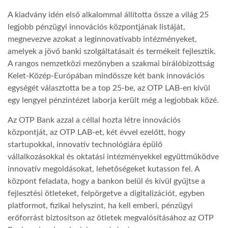
A kiadvány idén első alkalommal állította össze a világ 25
TROPICALMAGAZIN
legjobb pénzügyi innovációs központjának listáját,
megnevezve azokat a leginnovatívabb intézményeket,
amelyek a jövő banki szolgáltatásait és termékeit fejlesztik.
GLOBOTV
A rangos nemzetközi mezőnyben a szakmai bírálóbizottság
Kelet-Közép-Európában mindössze két bank innovációs
AFRIKA TUDÁSTÁR
egységét választotta be a top 25-be, az OTP LAB-en kívül
egy lengyel pénzintézet laborja került még a legjobbak közé.
A NAP SZÉPE
Az OTP Bank azzal a céllal hozta létre innovációs
központját, az OTP LAB-et, két évvel ezelőtt, hogy
startupokkal, innovatív technológiára épülő
LINKTR.EE
vállalkozásokkal és oktatási intézményekkel együttműködve
innovatív megoldásokat, lehetőségeket kutasson fel. A
központ feladata, hogy a bankon belül és kívül gyűjtse a
GLOBOZSARU
fejlesztési ötleteket, felpörgetve a digitalizációt, egyben
platformot, fizikai helyszínt, ha kell emberi, pénzügyi
DOBRAVERO.HU
erőforrást biztosítson az ötletek megvalósításához az OTP