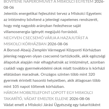
BŐVÍTENÉ NAPERŐMŰVÉT A MISKOLCI EGYETEM
2026-
08-06
Jelentős energetikai fejlesztést tervez a Miskolci Egyetem:
az intézmény bővítené a jelenlegi napelemes rendszerét,
hogy még nagyobb arányban fedezhesse saját
villamosenergia-igényét megújuló forrásból.
NEGYVEN CSECSEMŐ VÁRJA A HAZAJUTÁST A
MISKOLCI KÓRHÁZBAN
2026-08-06
A Borsod-Abaúj-Zemplén Vármegyei Központi Kórházban
jelenleg negyven olyan csecsemő tartózkodik, akik egészségi
állapotuk alapján már elhagyhatnák az intézményt, azonban
családi vagy gyermekvédelmi okok miatt továbbra is kórházi
ellátásban maradnak. Országos szinten több mint 320
gyermek érintett hasonló helyzetben, akik átlagosan több
mint 105 napot töltenek kórházban.
HÁROM MOBILTELEFONT LOPOTT EGY MISKOLCI
TAKARÍTÓ, VÁDAT EMELTEK ELLENE
2026-08-06
Vádat emelt a Miskolci Járási Ügyészség egy takarítóként