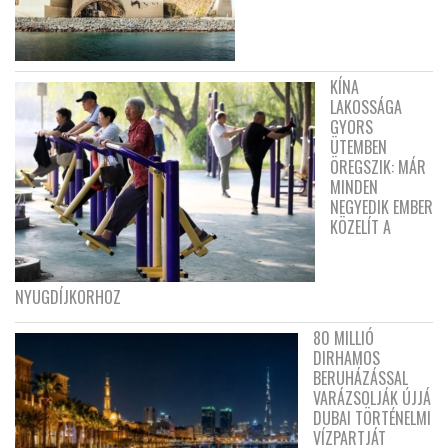
KÍNA
LAKOSSÁGA
GYORS
ÜTEMBEN
ÖREGSZIK: MÁR
MINDEN
NEGYEDIK EMBER
KÖZELÍT A
NYUGDÍJKORHOZ
80 MILLIÓ
DIRHAMOS
BERUHÁZÁSSAL
VARÁZSOLJÁK ÚJJÁ
DUBAI TÖRTÉNELMI
VÍZPARTJÁT