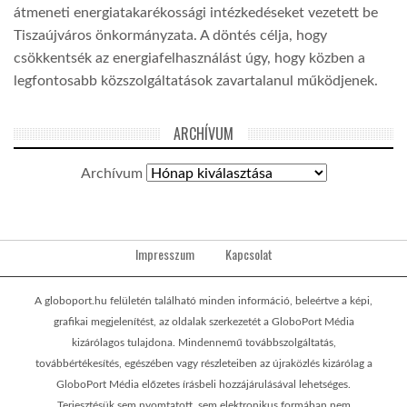
átmeneti energiatakarékossági intézkedéseket vezetett be
Tiszaújváros önkormányzata. A döntés célja, hogy
csökkentsék az energiafelhasználást úgy, hogy közben a
legfontosabb közszolgáltatások zavartalanul működjenek.
ARCHÍVUM
Archívum
Impresszum
Kapcsolat
A globoport.hu felületén található minden információ, beleértve a képi,
grafikai megjelenítést, az oldalak szerkezetét a GloboPort Média
kizárólagos tulajdona. Mindennemű továbbszolgáltatás,
továbbértékesítés, egészében vagy részleteiben az újraközlés kizárólag a
GloboPort Média előzetes írásbeli hozzájárulásával lehetséges.
Terjesztésük sem nyomtatott, sem elektronikus formában nem