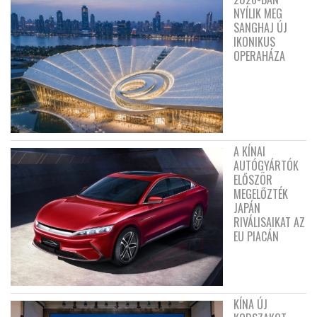
NYÍLIK MEG
SANGHAJ ÚJ
IKONIKUS
OPERAHÁZA
A KÍNAI
AUTÓGYÁRTÓK
ELŐSZÖR
MEGELŐZTÉK
JAPÁN
RIVÁLISAIKAT AZ
EU PIACÁN
KÍNA ÚJ