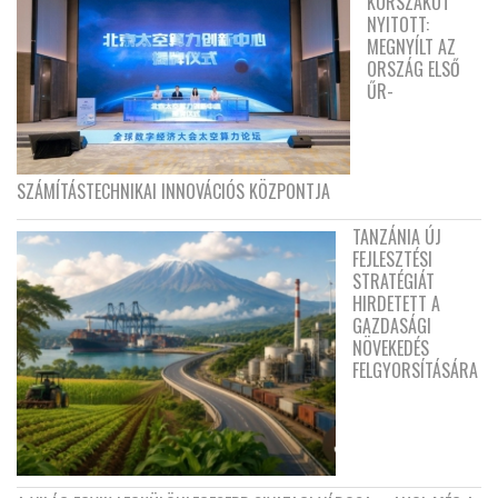
KORSZAKOT
NYITOTT:
MEGNYÍLT AZ
ORSZÁG ELSŐ
ŰR-
SZÁMÍTÁSTECHNIKAI INNOVÁCIÓS KÖZPONTJA
TANZÁNIA ÚJ
FEJLESZTÉSI
STRATÉGIÁT
HIRDETETT A
GAZDASÁGI
NÖVEKEDÉS
FELGYORSÍTÁSÁRA