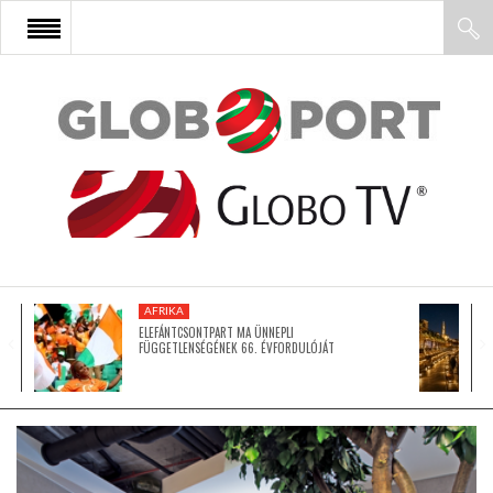
FŐOLDAL
AFRIKA
EURÓPA
AFRIKA
ÁZSIA
ELEFÁNTCSONTPART MA ÜNNEPLI
FÜGGETLENSÉGÉNEK 66. ÉVFORDULÓJÁT
ÉSZAK-AMERIKA
LATIN-AMERIKA