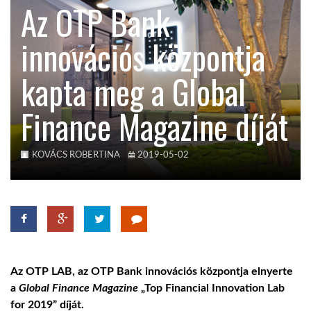
Az OTP Bank
KÖZEL-KELET
innovációs központja
kapta meg a Global
AUSZTRÁLIA
Finance Magazine díját
A VILÁG ITTHON
KOVÁCS ROBERTINA
2019-05-02
MÉDIA
GLOBOTV BP
Az
OTP LAB, az OTP Bank innovációs központja
elnyerte
a
Global Finance Magazine
„
Top Financial Innovation Lab
HÍR3D
for 2019”
díját.