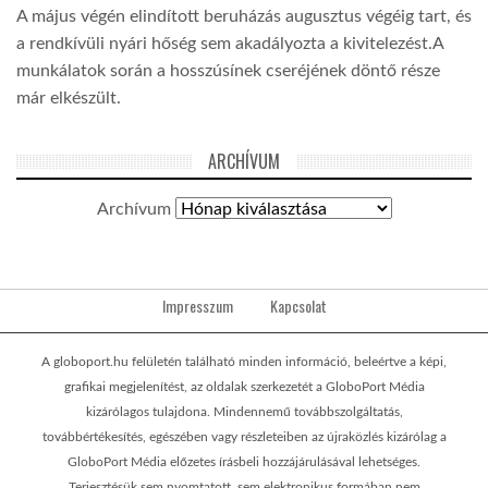
A május végén elindított beruházás augusztus végéig tart, és
a rendkívüli nyári hőség sem akadályozta a kivitelezést.A
munkálatok során a hosszúsínek cseréjének döntő része
már elkészült.
ARCHÍVUM
Archívum
Impresszum
Kapcsolat
A globoport.hu felületén található minden információ, beleértve a képi,
grafikai megjelenítést, az oldalak szerkezetét a GloboPort Média
kizárólagos tulajdona. Mindennemű továbbszolgáltatás,
továbbértékesítés, egészében vagy részleteiben az újraközlés kizárólag a
GloboPort Média előzetes írásbeli hozzájárulásával lehetséges.
Terjesztésük sem nyomtatott, sem elektronikus formában nem