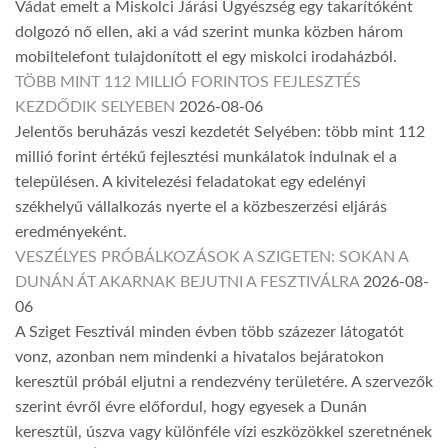
Vádat emelt a Miskolci Járási Ügyészség egy takarítóként
dolgozó nő ellen, aki a vád szerint munka közben három
mobiltelefont tulajdonított el egy miskolci irodaházból.
TÖBB MINT 112 MILLIÓ FORINTOS FEJLESZTÉS
KEZDŐDIK SELYEBEN
2026-08-06
Jelentős beruházás veszi kezdetét Selyében: több mint 112
millió forint értékű fejlesztési munkálatok indulnak el a
településen. A kivitelezési feladatokat egy edelényi
székhelyű vállalkozás nyerte el a közbeszerzési eljárás
eredményeként.
VESZÉLYES PRÓBÁLKOZÁSOK A SZIGETEN: SOKAN A
DUNÁN ÁT AKARNAK BEJUTNI A FESZTIVÁLRA
2026-08-
06
A Sziget Fesztivál minden évben több százezer látogatót
vonz, azonban nem mindenki a hivatalos bejáratokon
keresztül próbál eljutni a rendezvény területére. A szervezők
szerint évről évre előfordul, hogy egyesek a Dunán
keresztül, úszva vagy különféle vízi eszközökkel szeretnének