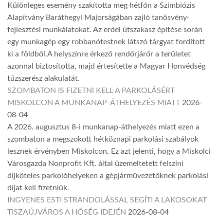
Különleges esemény szakította meg hétfőn a Szimbiózis
Alapítvány Baráthegyi Majorságában zajló tanösvény-
fejlesztési munkálatokat. Az erdei útszakasz építése során
egy munkagép egy robbanótestnek látszó tárgyat fordított
ki a földből.A helyszínre érkező rendőrjárőr a területet
azonnal biztosította, majd értesítette a Magyar Honvédség
tűzszerész alakulatát.
SZOMBATON IS FIZETNI KELL A PARKOLÁSÉRT
MISKOLCON A MUNKANAP-ÁTHELYEZÉS MIATT
2026-
08-04
A 2026. augusztus 8-i munkanap-áthelyezés miatt ezen a
szombaton a megszokott hétköznapi parkolási szabályok
lesznek érvényben Miskolcon. Ez azt jelenti, hogy a Miskolci
Városgazda Nonprofit Kft. által üzemeltetett felszíni
díjköteles parkolóhelyeken a gépjárművezetőknek parkolási
díjat kell fizetniük.
INGYENES ESTI STRANDOLÁSSAL SEGÍTI A LAKOSOKAT
TISZAÚJVÁROS A HŐSÉG IDEJÉN
2026-08-04