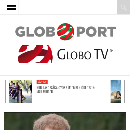
FŐOLDAL
AFRIKA
EURÓPA
ÁZSIA
ÁZSIA
KÍNA LAKOSSÁGA GYORS ÜTEMBEN ÖREGSZIK:
MÁR MINDEN…
ÉSZAK-AMERIKA
LATIN-AMERIKA