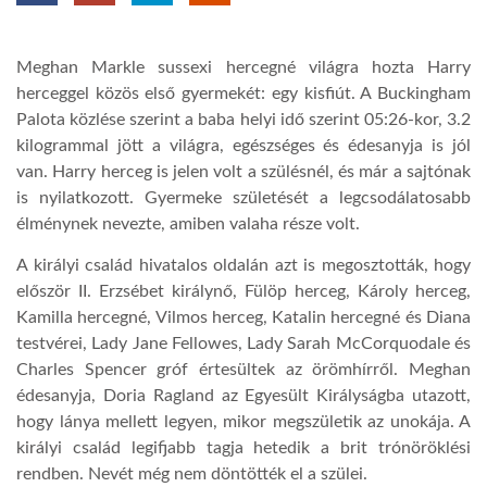
TROPICALMAGAZIN
Meghan Markle sussexi hercegné világra hozta Harry
herceggel közös első gyermekét: egy kisfiút. A Buckingham
GLOBOTV
Palota közlése szerint a baba helyi idő szerint 05:26-kor, 3.2
kilogrammal jött a világra, egészséges és édesanyja is jól
van. Harry herceg is jelen volt a szülésnél, és már a sajtónak
AFRIKA TUDÁSTÁR
is nyilatkozott. Gyermeke születését a legcsodálatosabb
élménynek nevezte, amiben valaha része volt.
A NAP SZÉPE
A királyi család hivatalos oldalán azt is megosztották, hogy
először II. Erzsébet királynő, Fülöp herceg, Károly herceg,
Kamilla hercegné, Vilmos herceg, Katalin hercegné és Diana
LINKTR.EE
testvérei, Lady Jane Fellowes, Lady Sarah McCorquodale és
Charles Spencer gróf értesültek az örömhírről. Meghan
GLOBOZSARU
édesanyja, Doria Ragland az Egyesült Királyságba utazott,
hogy lánya mellett legyen, mikor megszületik az unokája. A
királyi család legifjabb tagja hetedik a brit trónöröklési
DOBRAVERO.HU
rendben. Nevét még nem döntötték el a szülei.