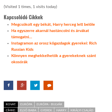
(Visited 1 times, 1 visits today)
LATIMO.HU
Kapcsolódó Cikkek
Megcsókolt egy békát, Harry herceg lett belőle
GLOBOBOOK
Ha egyszerre akarnál hastáncolni és árvákat
támogatni…
Instagramon az orosz kőgazdagok gyerekei: Rich
Russian Kids
Könnyen meghekkelhetők a gyerekeknek szánt
okosórák
ROVAT:
EURÓPA
EURÓPA - BULVÁR
CÍMKE:
ELSŐ BABA
GYEREK
HARRY
KIRÁLYI CSALÁD