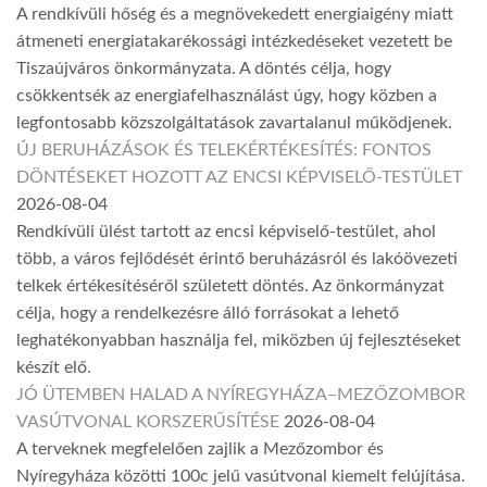
A rendkívüli hőség és a megnövekedett energiaigény miatt
átmeneti energiatakarékossági intézkedéseket vezetett be
Tiszaújváros önkormányzata. A döntés célja, hogy
csökkentsék az energiafelhasználást úgy, hogy közben a
legfontosabb közszolgáltatások zavartalanul működjenek.
ÚJ BERUHÁZÁSOK ÉS TELEKÉRTÉKESÍTÉS: FONTOS
DÖNTÉSEKET HOZOTT AZ ENCSI KÉPVISELŐ-TESTÜLET
2026-08-04
Rendkívüli ülést tartott az encsi képviselő-testület, ahol
több, a város fejlődését érintő beruházásról és lakóövezeti
telkek értékesítéséről született döntés. Az önkormányzat
célja, hogy a rendelkezésre álló forrásokat a lehető
leghatékonyabban használja fel, miközben új fejlesztéseket
készít elő.
JÓ ÜTEMBEN HALAD A NYÍREGYHÁZA–MEZŐZOMBOR
VASÚTVONAL KORSZERŰSÍTÉSE
2026-08-04
A terveknek megfelelően zajlik a Mezőzombor és
Nyíregyháza közötti 100c jelű vasútvonal kiemelt felújítása.