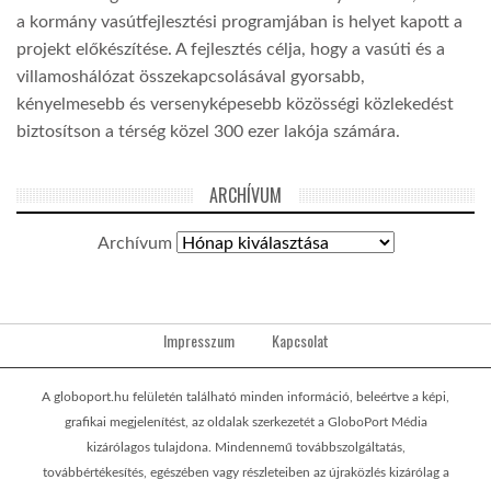
a kormány vasútfejlesztési programjában is helyet kapott a
projekt előkészítése. A fejlesztés célja, hogy a vasúti és a
villamoshálózat összekapcsolásával gyorsabb,
kényelmesebb és versenyképesebb közösségi közlekedést
biztosítson a térség közel 300 ezer lakója számára.
ARCHÍVUM
Archívum
Impresszum
Kapcsolat
A globoport.hu felületén található minden információ, beleértve a képi,
grafikai megjelenítést, az oldalak szerkezetét a GloboPort Média
kizárólagos tulajdona. Mindennemű továbbszolgáltatás,
továbbértékesítés, egészében vagy részleteiben az újraközlés kizárólag a