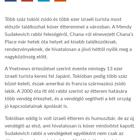
TROPICALMAGAZIN
Több száz tokiói zsidó és több ezer izraeli turista most
először találkozhat kóser étteremmel a városban. A Mendy
GLOBOTV
Sudakevich rabbi feleségéről, Chana-ról elnevezett Chana’s
Place már hetek óta helyet ad kisebb találkozóknak,
rendezvényeknek, de hivatalosan a jövő héttől nyílik meg a
AFRIKA TUDÁSTÁR
nagyközönség előtt.
A Ynetnews értesülései szerint évente mintegy 13 ezer
A NAP SZÉPE
izraeli turista keresi fel Japánt, Tokióban pedig több száz
közel-keleti, észak-amerikai és francia származású zsidó
lakik. A 2000 óta itt élő rabbi szerint az étterem hatására
LINKTR.EE
több vendég érkezhet, és a vendéglő segítheti a két ország
jó kapcsolatainak ápolását is.
GLOBOZSARU
Tokióban eddig is volt izraeli étterem és humuszbár, de az új
vendéglő az első, ami hivatalosan is kóser minősítést kapott.
Sudakevich rabbi a vendégeket egyébként nem csak az
DOBRAVERO.HU