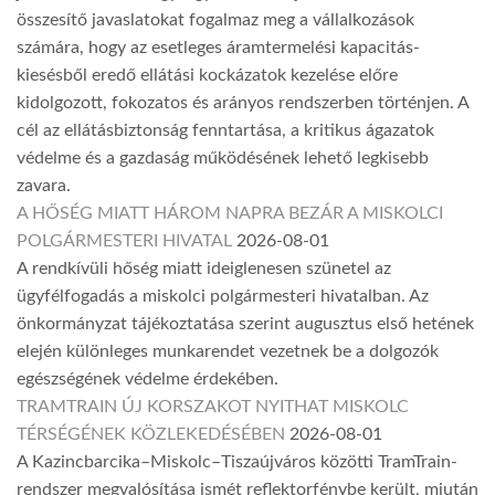
összesítő javaslatokat fogalmaz meg a vállalkozások
számára, hogy az esetleges áramtermelési kapacitás-
kiesésből eredő ellátási kockázatok kezelése előre
kidolgozott, fokozatos és arányos rendszerben történjen. A
cél az ellátásbiztonság fenntartása, a kritikus ágazatok
védelme és a gazdaság működésének lehető legkisebb
zavara.
A HŐSÉG MIATT HÁROM NAPRA BEZÁR A MISKOLCI
POLGÁRMESTERI HIVATAL
2026-08-01
A rendkívüli hőség miatt ideiglenesen szünetel az
ügyfélfogadás a miskolci polgármesteri hivatalban. Az
önkormányzat tájékoztatása szerint augusztus első hetének
elején különleges munkarendet vezetnek be a dolgozók
egészségének védelme érdekében.
TRAMTRAIN ÚJ KORSZAKOT NYITHAT MISKOLC
TÉRSÉGÉNEK KÖZLEKEDÉSÉBEN
2026-08-01
A Kazincbarcika–Miskolc–Tiszaújváros közötti TramTrain-
rendszer megvalósítása ismét reflektorfénybe került, miután