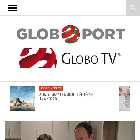
FŐOLDAL
AFRIKA
EURÓPA
KÖZEL-KELET
ÁZSIA
A HAGYOMÁNY ÉS A MODERN ÉPÍTÉSZET
TALÁLKOZÁSA…
ÉSZAK-AMERIKA
LATIN-AMERIKA