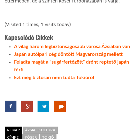
éttermében, de a szintén kóser fürdőházában is várja.
LATIMO.HU
(Visited 1 times, 1 visits today)
GLOBOBOOK
Kapcsolódó Cikkek
A világ három legbiztonságosabb városa Ázsiában van
Japán autóipari cég döntött Magyarország mellett
Feladta magát a “sugárfertőzött” drónt reptető japán
férfi
Ezt még biztosan nem tudta Tokióról
ROVAT:
ÁZSIA - KULTÚRA
CÍMKE:
KÓSER
TOKIÓ