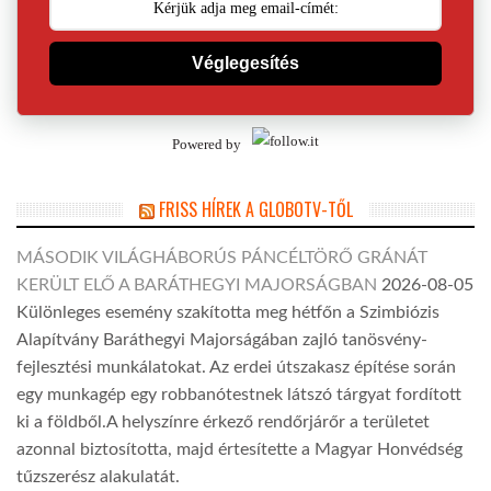
Véglegesítés
Powered by
FRISS HÍREK A GLOBOTV-TŐL
MÁSODIK VILÁGHÁBORÚS PÁNCÉLTÖRŐ GRÁNÁT
KERÜLT ELŐ A BARÁTHEGYI MAJORSÁGBAN
2026-08-05
Különleges esemény szakította meg hétfőn a Szimbiózis
Alapítvány Baráthegyi Majorságában zajló tanösvény-
fejlesztési munkálatokat. Az erdei útszakasz építése során
egy munkagép egy robbanótestnek látszó tárgyat fordított
ki a földből.A helyszínre érkező rendőrjárőr a területet
azonnal biztosította, majd értesítette a Magyar Honvédség
tűzszerész alakulatát.