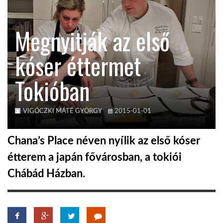
KÖZEL-KELET
Megnyitják az első
kóser éttermet
AUSZTRÁLIA
Tokióban
A VILÁG ITTHON
VIGÓCZKI MÁTÉ GYÖRGY
2015-01-01
MÉDIA
Chana’s Place néven nyílik az első kóser
étterem a japán fővárosban, a tokiói
Chábád Házban.
GLOBOTV BP
HÍR3D