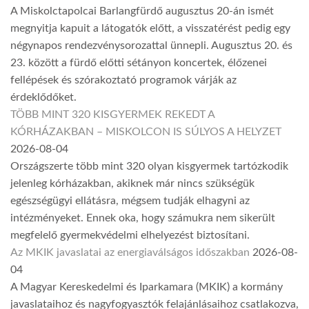
A Miskolctapolcai Barlangfürdő augusztus 20-án ismét
megnyitja kapuit a látogatók előtt, a visszatérést pedig egy
négynapos rendezvénysorozattal ünnepli. Augusztus 20. és
23. között a fürdő előtti sétányon koncertek, élőzenei
fellépések és szórakoztató programok várják az
érdeklődőket.
TÖBB MINT 320 KISGYERMEK REKEDT A
KÓRHÁZAKBAN – MISKOLCON IS SÚLYOS A HELYZET
2026-08-04
Országszerte több mint 320 olyan kisgyermek tartózkodik
jelenleg kórházakban, akiknek már nincs szükségük
egészségügyi ellátásra, mégsem tudják elhagyni az
intézményeket. Ennek oka, hogy számukra nem sikerült
megfelelő gyermekvédelmi elhelyezést biztosítani.
Az MKIK javaslatai az energiaválságos időszakban
2026-08-
04
A Magyar Kereskedelmi és Iparkamara (MKIK) a kormány
javaslataihoz és nagyfogyasztók felajánlásaihoz csatlakozva,