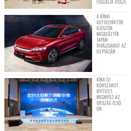
FOGLALJA ÖSSZE
A KÍNAI
AUTÓGYÁRTÓK
ELŐSZÖR
MEGELŐZTÉK
JAPÁN
RIVÁLISAIKAT AZ
EU PIACÁN
KÍNA ÚJ
KORSZAKOT
NYITOTT:
MEGNYÍLT AZ
ORSZÁG ELSŐ
ŰR-