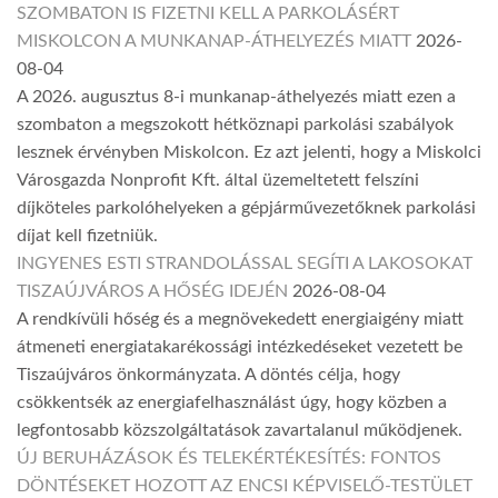
SZOMBATON IS FIZETNI KELL A PARKOLÁSÉRT
MISKOLCON A MUNKANAP-ÁTHELYEZÉS MIATT
2026-
08-04
A 2026. augusztus 8-i munkanap-áthelyezés miatt ezen a
szombaton a megszokott hétköznapi parkolási szabályok
lesznek érvényben Miskolcon. Ez azt jelenti, hogy a Miskolci
Városgazda Nonprofit Kft. által üzemeltetett felszíni
díjköteles parkolóhelyeken a gépjárművezetőknek parkolási
díjat kell fizetniük.
INGYENES ESTI STRANDOLÁSSAL SEGÍTI A LAKOSOKAT
TISZAÚJVÁROS A HŐSÉG IDEJÉN
2026-08-04
A rendkívüli hőség és a megnövekedett energiaigény miatt
átmeneti energiatakarékossági intézkedéseket vezetett be
Tiszaújváros önkormányzata. A döntés célja, hogy
csökkentsék az energiafelhasználást úgy, hogy közben a
legfontosabb közszolgáltatások zavartalanul működjenek.
ÚJ BERUHÁZÁSOK ÉS TELEKÉRTÉKESÍTÉS: FONTOS
DÖNTÉSEKET HOZOTT AZ ENCSI KÉPVISELŐ-TESTÜLET