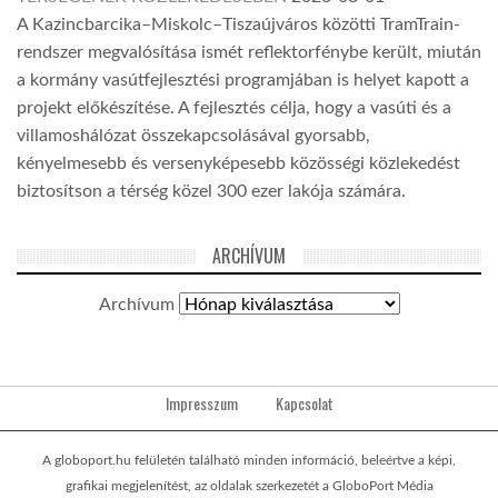
A Kazincbarcika–Miskolc–Tiszaújváros közötti TramTrain-
rendszer megvalósítása ismét reflektorfénybe került, miután
a kormány vasútfejlesztési programjában is helyet kapott a
projekt előkészítése. A fejlesztés célja, hogy a vasúti és a
villamoshálózat összekapcsolásával gyorsabb,
kényelmesebb és versenyképesebb közösségi közlekedést
biztosítson a térség közel 300 ezer lakója számára.
ARCHÍVUM
Archívum
Impresszum
Kapcsolat
A globoport.hu felületén található minden információ, beleértve a képi,
grafikai megjelenítést, az oldalak szerkezetét a GloboPort Média