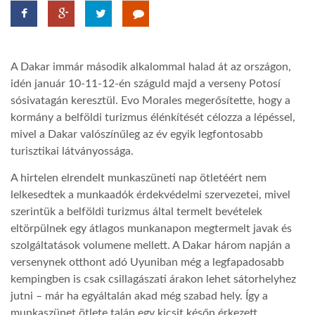
TROPICALMAGAZIN
A Dakar immár második alkalommal halad át az országon,
GLOBOTV
idén január 10-11-12-én száguld majd a verseny Potosí
sósivatagán keresztül. Evo Morales megerősítette, hogy a
kormány a belföldi turizmus élénkítését célozza a lépéssel,
AFRIKA TUDÁSTÁR
mivel a Dakar valószínűleg az év egyik legfontosabb
turisztikai látványossága.
A NAP SZÉPE
A hirtelen elrendelt munkaszüneti nap ötletéért nem
lelkesedtek a munkaadók érdekvédelmi szervezetei, mivel
LINKTR.EE
szerintük a belföldi turizmus által termelt bevételek
eltörpülnek egy átlagos munkanapon megtermelt javak és
szolgáltatások volumene mellett. A Dakar három napján a
GLOBOZSARU
versenynek otthont adó Uyuniban még a legfapadosabb
kempingben is csak csillagászati árakon lehet sátorhelyhez
jutni – már ha egyáltalán akad még szabad hely. Így a
DOBRAVERO.HU
munkaszünet ötlete talán egy kicsit későn érkezett.