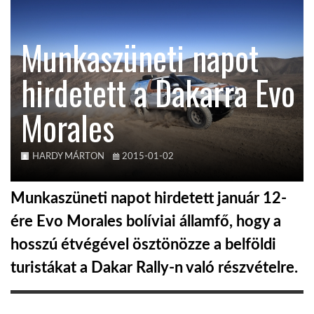
KÖZEL-KELET
Munkaszüneti napot
hirdetett a Dakarra Evo
AUSZTRÁLIA
Morales
A VILÁG ITTHON
HARDY MÁRTON
2015-01-02
MÉDIA
Munkaszüneti napot hirdetett január 12-
ére Evo Morales bolíviai államfő, hogy a
hosszú étvégével ösztönözze a belföldi
GLOBOTV BP
turistákat a Dakar Rally-n való részvételre.
HÍR3D