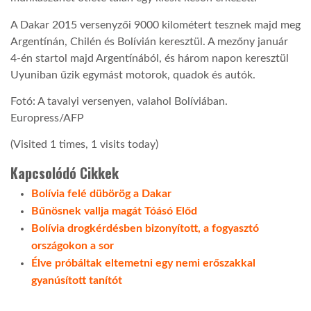
A Dakar 2015 versenyzői 9000 kilométert tesznek majd meg
LATIMO.HU
Argentínán, Chilén és Bolívián keresztül. A mezőny január
4-én startol majd Argentínából, és három napon keresztül
GLOBOBOOK
Uyuniban űzik egymást motorok, quadok és autók.
Fotó: A tavalyi versenyen, valahol Bolíviában.
Europress/AFP
(Visited 1 times, 1 visits today)
Kapcsolódó Cikkek
Bolívia felé dübörög a Dakar
Bűnösnek vallja magát Tóásó Előd
Bolívia drogkérdésben bizonyított, a fogyasztó
országokon a sor
Élve próbáltak eltemetni egy nemi erőszakkal
gyanúsított tanítót