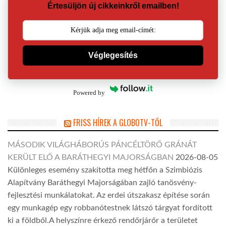
Értesüljön új cikkeinkről emailben!
Véglegesítés
Powered by
FRISS HÍREK A GLOBOTV-TŐL
MÁSODIK VILÁGHÁBORÚS PÁNCÉLTÖRŐ GRÁNÁT
KERÜLT ELŐ A BARÁTHEGYI MAJORSÁGBAN
2026-08-05
Különleges esemény szakította meg hétfőn a Szimbiózis
Alapítvány Baráthegyi Majorságában zajló tanösvény-
fejlesztési munkálatokat. Az erdei útszakasz építése során
egy munkagép egy robbanótestnek látszó tárgyat fordított
ki a földből.A helyszínre érkező rendőrjárőr a területet