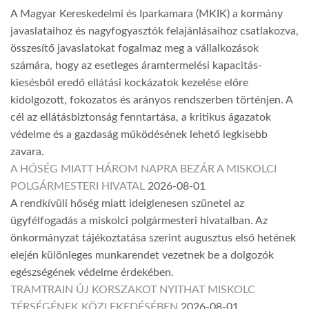
A Magyar Kereskedelmi és Iparkamara (MKIK) a kormány
javaslataihoz és nagyfogyasztók felajánlásaihoz csatlakozva,
összesítő javaslatokat fogalmaz meg a vállalkozások
számára, hogy az esetleges áramtermelési kapacitás-
kiesésből eredő ellátási kockázatok kezelése előre
kidolgozott, fokozatos és arányos rendszerben történjen. A
cél az ellátásbiztonság fenntartása, a kritikus ágazatok
védelme és a gazdaság működésének lehető legkisebb
zavara.
A HŐSÉG MIATT HÁROM NAPRA BEZÁR A MISKOLCI
POLGÁRMESTERI HIVATAL
2026-08-01
A rendkívüli hőség miatt ideiglenesen szünetel az
ügyfélfogadás a miskolci polgármesteri hivatalban. Az
önkormányzat tájékoztatása szerint augusztus első hetének
elején különleges munkarendet vezetnek be a dolgozók
egészségének védelme érdekében.
TRAMTRAIN ÚJ KORSZAKOT NYITHAT MISKOLC
TÉRSÉGÉNEK KÖZLEKEDÉSÉBEN
2026-08-01