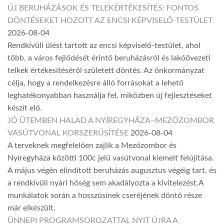
ÚJ BERUHÁZÁSOK ÉS TELEKÉRTÉKESÍTÉS: FONTOS
DÖNTÉSEKET HOZOTT AZ ENCSI KÉPVISELŐ-TESTÜLET
2026-08-04
Rendkívüli ülést tartott az encsi képviselő-testület, ahol
több, a város fejlődését érintő beruházásról és lakóövezeti
telkek értékesítéséről született döntés. Az önkormányzat
célja, hogy a rendelkezésre álló forrásokat a lehető
leghatékonyabban használja fel, miközben új fejlesztéseket
készít elő.
JÓ ÜTEMBEN HALAD A NYÍREGYHÁZA–MEZŐZOMBOR
VASÚTVONAL KORSZERŰSÍTÉSE
2026-08-04
A terveknek megfelelően zajlik a Mezőzombor és
Nyíregyháza közötti 100c jelű vasútvonal kiemelt felújítása.
A május végén elindított beruházás augusztus végéig tart, és
a rendkívüli nyári hőség sem akadályozta a kivitelezést.A
munkálatok során a hosszúsínek cseréjének döntő része
már elkészült.
ÜNNEPI PROGRAMSOROZATTAL NYIT ÚJRA A