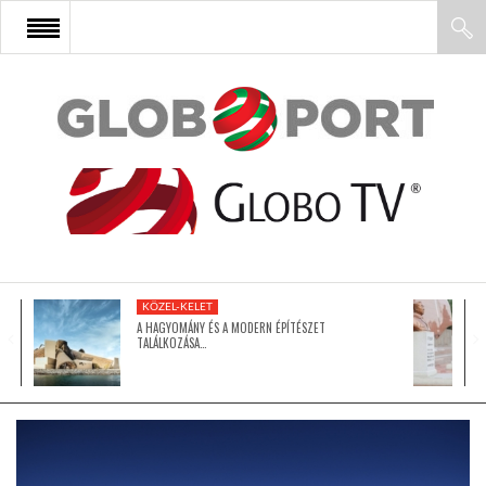
FŐOLDAL
AFRIKA
EURÓPA
KÖZEL-KELET
ÁZSIA
A HAGYOMÁNY ÉS A MODERN ÉPÍTÉSZET
TALÁLKOZÁSA…
ÉSZAK-AMERIKA
LATIN-AMERIKA