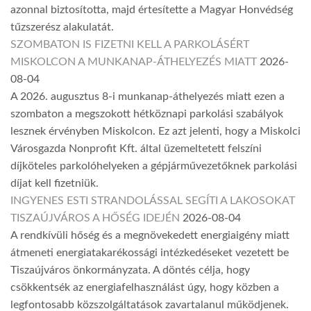
azonnal biztosította, majd értesítette a Magyar Honvédség
tűzszerész alakulatát.
SZOMBATON IS FIZETNI KELL A PARKOLÁSÉRT
MISKOLCON A MUNKANAP-ÁTHELYEZÉS MIATT
2026-
08-04
A 2026. augusztus 8-i munkanap-áthelyezés miatt ezen a
szombaton a megszokott hétköznapi parkolási szabályok
lesznek érvényben Miskolcon. Ez azt jelenti, hogy a Miskolci
Városgazda Nonprofit Kft. által üzemeltetett felszíni
díjköteles parkolóhelyeken a gépjárművezetőknek parkolási
díjat kell fizetniük.
INGYENES ESTI STRANDOLÁSSAL SEGÍTI A LAKOSOKAT
TISZAÚJVÁROS A HŐSÉG IDEJÉN
2026-08-04
A rendkívüli hőség és a megnövekedett energiaigény miatt
átmeneti energiatakarékossági intézkedéseket vezetett be
Tiszaújváros önkormányzata. A döntés célja, hogy
csökkentsék az energiafelhasználást úgy, hogy közben a
legfontosabb közszolgáltatások zavartalanul működjenek.