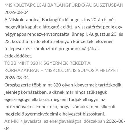
MISKOLCTAPOLCAI BARLANGFÜRDŐ AUGUSZTUSBAN
2026-08-04
A Miskolctapolcai Barlangfürdő augusztus 20-án ismét
megnyitja kapuit a látogatók előtt, a visszatérést pedig egy
négynapos rendezvénysorozattal ünnepli. Augusztus 20. és
23. között a fürdő előtti sétányon koncertek, élőzenei
fellépések és szórakoztató programok várják az
érdeklődőket.
TÖBB MINT 320 KISGYERMEK REKEDT A
KÓRHÁZAKBAN – MISKOLCON IS SÚLYOS A HELYZET
2026-08-04
Országszerte több mint 320 olyan kisgyermek tartózkodik
jelenleg kórházakban, akiknek már nincs szükségük
egészségügyi ellátásra, mégsem tudják elhagyni az
intézményeket. Ennek oka, hogy számukra nem sikerült
megfelelő gyermekvédelmi elhelyezést biztosítani.
Az MKIK javaslatai az energiaválságos időszakban
2026-08-
04