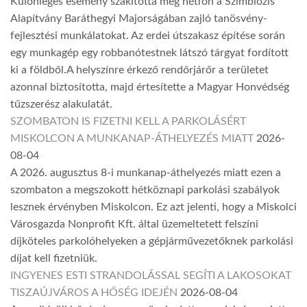
Különleges esemény szakította meg hétfőn a Szimbiózis
Alapítvány Baráthegyi Majorságában zajló tanösvény-
fejlesztési munkálatokat. Az erdei útszakasz építése során
egy munkagép egy robbanótestnek látszó tárgyat fordított
ki a földből.A helyszínre érkező rendőrjárőr a területet
azonnal biztosította, majd értesítette a Magyar Honvédség
tűzszerész alakulatát.
SZOMBATON IS FIZETNI KELL A PARKOLÁSÉRT
MISKOLCON A MUNKANAP-ÁTHELYEZÉS MIATT
2026-
08-04
A 2026. augusztus 8-i munkanap-áthelyezés miatt ezen a
szombaton a megszokott hétköznapi parkolási szabályok
lesznek érvényben Miskolcon. Ez azt jelenti, hogy a Miskolci
Városgazda Nonprofit Kft. által üzemeltetett felszíni
díjköteles parkolóhelyeken a gépjárművezetőknek parkolási
díjat kell fizetniük.
INGYENES ESTI STRANDOLÁSSAL SEGÍTI A LAKOSOKAT
TISZAÚJVÁROS A HŐSÉG IDEJÉN
2026-08-04