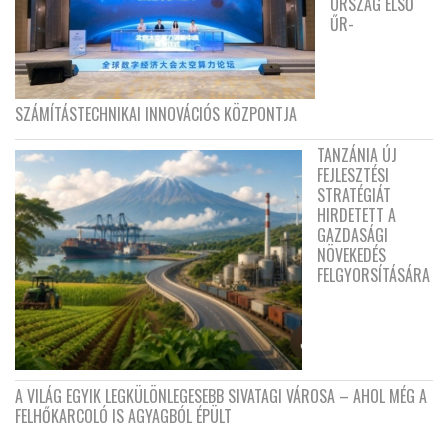
ORSZÁG ELSŐ
ŰR-
SZÁMÍTÁSTECHNIKAI INNOVÁCIÓS KÖZPONTJA
TANZÁNIA ÚJ
FEJLESZTÉSI
STRATÉGIÁT
HIRDETETT A
GAZDASÁGI
NÖVEKEDÉS
FELGYORSÍTÁSÁRA
A VILÁG EGYIK LEGKÜLÖNLEGESEBB SIVATAGI VÁROSA – AHOL MÉG A
FELHŐKARCOLÓ IS AGYAGBÓL ÉPÜLT