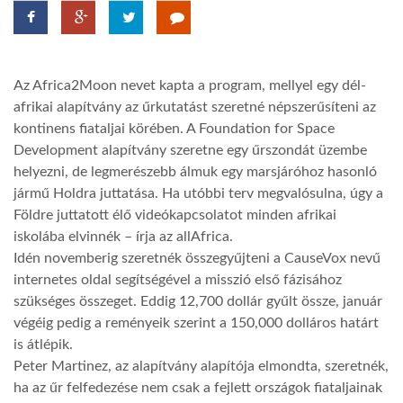
TROPICALMAGAZIN
Az Africa2Moon nevet kapta a program, mellyel egy dél-
GLOBOTV
afrikai alapítvány az űrkutatást szeretné népszerűsíteni az
kontinens fiataljai körében. A Foundation for Space
Development alapítvány szeretne egy űrszondát üzembe
AFRIKA TUDÁSTÁR
helyezni, de legmerészebb álmuk egy marsjáróhoz hasonló
jármű Holdra juttatása. Ha utóbbi terv megvalósulna, úgy a
A NAP SZÉPE
Földre juttatott élő videókapcsolatot minden afrikai
iskolába elvinnék – írja az allAfrica.
Idén novemberig szeretnék összegyűjteni a CauseVox nevű
LINKTR.EE
internetes oldal segítségével a misszió első fázisához
szükséges összeget. Eddig 12,700 dollár gyűlt össze, január
végéig pedig a reményeik szerint a 150,000 dolláros határt
GLOBOZSARU
is átlépik.
Peter Martinez, az alapítvány alapítója elmondta, szeretnék,
DOBRAVERO.HU
ha az űr felfedezése nem csak a fejlett országok fiataljainak