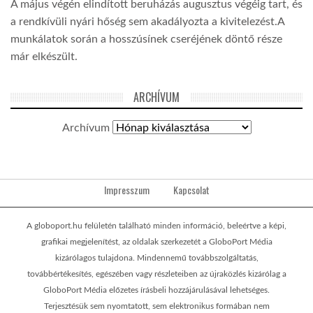
A május végén elindított beruházás augusztus végéig tart, és
a rendkívüli nyári hőség sem akadályozta a kivitelezést.A
munkálatok során a hosszúsínek cseréjének döntő része
már elkészült.
ARCHÍVUM
Archívum
Impresszum
Kapcsolat
A globoport.hu felületén található minden információ, beleértve a képi,
grafikai megjelenítést, az oldalak szerkezetét a GloboPort Média
kizárólagos tulajdona. Mindennemű továbbszolgáltatás,
továbbértékesítés, egészében vagy részleteiben az újraközlés kizárólag a
GloboPort Média előzetes írásbeli hozzájárulásával lehetséges.
Terjesztésük sem nyomtatott, sem elektronikus formában nem