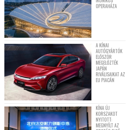
IKONIKUS
OPERAHÁZA
A KÍNAI
AUTÓGYÁRTÓK
ELŐSZÖR
MEGELŐZTÉK
JAPÁN
RIVÁLISAIKAT AZ
EU PIACÁN
KÍNA ÚJ
KORSZAKOT
NYITOTT:
MEGNYÍLT AZ