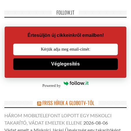
FOLLOW.IT
Értesüljön új cikkeinkről emailben!
Véglegesítés
Powered by
FRISS HÍREK A GLOBOTV-TŐL
HÁROM MOBILTELEFONT LOPOTT EGY MISKOLCI
TAKARÍTÓ, VÁDAT EMELTEK ELLENE
2026-08-06
Vádat emelt a Miskolci Járási Ügyészség egy takarítóként