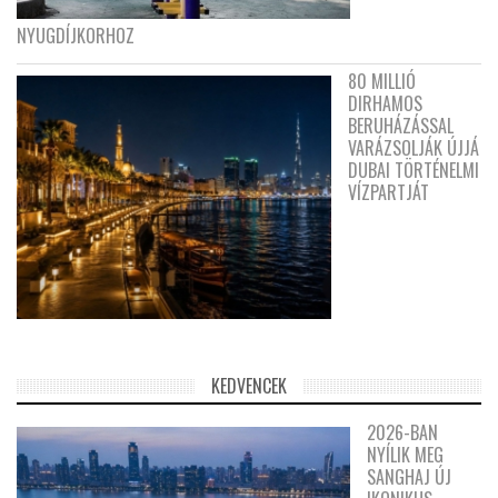
NYUGDÍJKORHOZ
80 MILLIÓ
DIRHAMOS
BERUHÁZÁSSAL
VARÁZSOLJÁK ÚJJÁ
DUBAI TÖRTÉNELMI
VÍZPARTJÁT
KEDVENCEK
2026-BAN
NYÍLIK MEG
SANGHAJ ÚJ