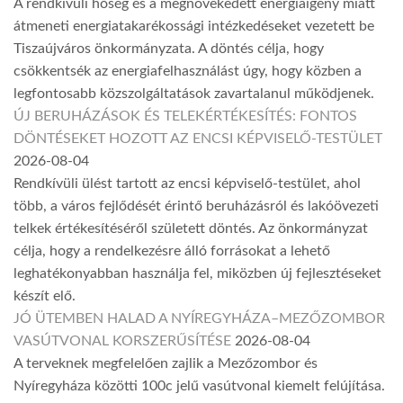
A rendkívüli hőség és a megnövekedett energiaigény miatt
átmeneti energiatakarékossági intézkedéseket vezetett be
Tiszaújváros önkormányzata. A döntés célja, hogy
csökkentsék az energiafelhasználást úgy, hogy közben a
legfontosabb közszolgáltatások zavartalanul működjenek.
ÚJ BERUHÁZÁSOK ÉS TELEKÉRTÉKESÍTÉS: FONTOS
DÖNTÉSEKET HOZOTT AZ ENCSI KÉPVISELŐ-TESTÜLET
2026-08-04
Rendkívüli ülést tartott az encsi képviselő-testület, ahol
több, a város fejlődését érintő beruházásról és lakóövezeti
telkek értékesítéséről született döntés. Az önkormányzat
célja, hogy a rendelkezésre álló forrásokat a lehető
leghatékonyabban használja fel, miközben új fejlesztéseket
készít elő.
JÓ ÜTEMBEN HALAD A NYÍREGYHÁZA–MEZŐZOMBOR
VASÚTVONAL KORSZERŰSÍTÉSE
2026-08-04
A terveknek megfelelően zajlik a Mezőzombor és
Nyíregyháza közötti 100c jelű vasútvonal kiemelt felújítása.