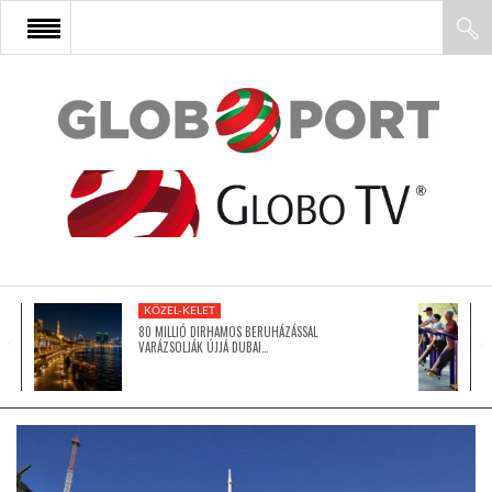
FŐOLDAL
AFRIKA
EURÓPA
KÖZEL-KELET
ÁZSIA
80 MILLIÓ DIRHAMOS BERUHÁZÁSSAL
VARÁZSOLJÁK ÚJJÁ DUBAI…
ÉSZAK-AMERIKA
LATIN-AMERIKA