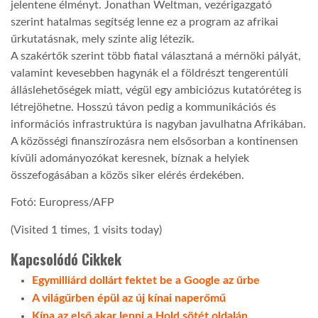
jelentene élményt. Jonathan Weltman, vezérigazgató
szerint hatalmas segítség lenne ez a program az afrikai
LATIMO.HU
űrkutatásnak, mely szinte alig létezik.
A szakértők szerint több fiatal választaná a mérnöki pályát,
valamint kevesebben hagynák el a földrészt tengerentúli
GLOBOBOOK
álláslehetőségek miatt, végül egy ambiciózus kutatóréteg is
létrejöhetne. Hosszú távon pedig a kommunikációs és
információs infrastruktúra is nagyban javulhatna Afrikában.
A közösségi finanszírozásra nem elsősorban a kontinensen
kívüli adományozókat keresnek, bíznak a helyiek
összefogásában a közös siker elérés érdekében.
Fotó: Europress/AFP
(Visited 1 times, 1 visits today)
Kapcsolódó Cikkek
Egymilliárd dollárt fektet be a Google az űrbe
A világűrben épül az új kínai naperőmű
Kína az első akar lenni a Hold sötét oldalán