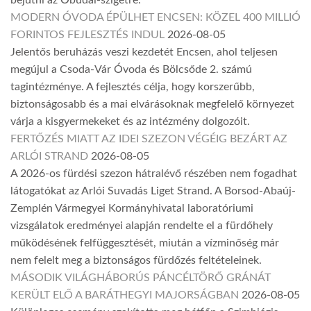
MODERN ÓVODA ÉPÜLHET ENCSEN: KÖZEL 400 MILLIÓ
FORINTOS FEJLESZTÉS INDUL
2026-08-05
Jelentős beruházás veszi kezdetét Encsen, ahol teljesen
megújul a Csoda-Vár Óvoda és Bölcsőde 2. számú
tagintézménye. A fejlesztés célja, hogy korszerűbb,
biztonságosabb és a mai elvárásoknak megfelelő környezet
várja a kisgyermekeket és az intézmény dolgozóit.
FERTŐZÉS MIATT AZ IDEI SZEZON VÉGÉIG BEZÁRT AZ
ARLÓI STRAND
2026-08-05
A 2026-os fürdési szezon hátralévő részében nem fogadhat
látogatókat az Arlói Suvadás Liget Strand. A Borsod-Abaúj-
Zemplén Vármegyei Kormányhivatal laboratóriumi
vizsgálatok eredményei alapján rendelte el a fürdőhely
működésének felfüggesztését, miután a vízminőség már
nem felelt meg a biztonságos fürdőzés feltételeinek.
MÁSODIK VILÁGHÁBORÚS PÁNCÉLTÖRŐ GRÁNÁT
KERÜLT ELŐ A BARÁTHEGYI MAJORSÁGBAN
2026-08-05