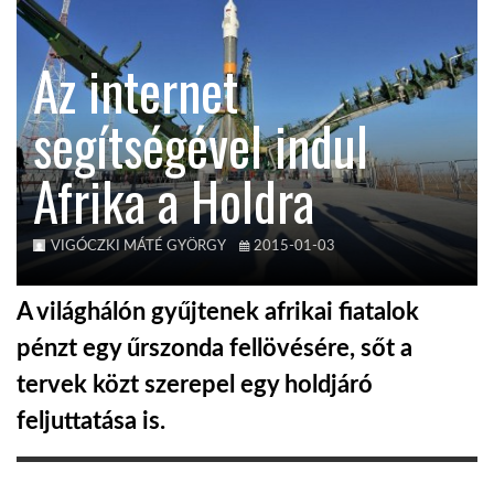
KÖZEL-KELET
Az internet
segítségével indul
AUSZTRÁLIA
Afrika a Holdra
A VILÁG ITTHON
VIGÓCZKI MÁTÉ GYÖRGY
2015-01-03
MÉDIA
A világhálón gyűjtenek afrikai fiatalok
pénzt egy űrszonda fellövésére, sőt a
tervek közt szerepel egy holdjáró
GLOBOTV BP
feljuttatása is.
HÍR3D