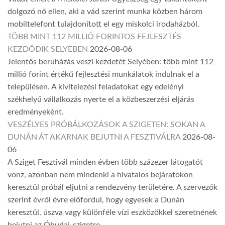
dolgozó nő ellen, aki a vád szerint munka közben három
mobiltelefont tulajdonított el egy miskolci irodaházból.
TÖBB MINT 112 MILLIÓ FORINTOS FEJLESZTÉS
KEZDŐDIK SELYEBEN
2026-08-06
Jelentős beruházás veszi kezdetét Selyében: több mint 112
millió forint értékű fejlesztési munkálatok indulnak el a
településen. A kivitelezési feladatokat egy edelényi
székhelyű vállalkozás nyerte el a közbeszerzési eljárás
eredményeként.
VESZÉLYES PRÓBÁLKOZÁSOK A SZIGETEN: SOKAN A
DUNÁN ÁT AKARNAK BEJUTNI A FESZTIVÁLRA
2026-08-
06
A Sziget Fesztivál minden évben több százezer látogatót
vonz, azonban nem mindenki a hivatalos bejáratokon
keresztül próbál eljutni a rendezvény területére. A szervezők
szerint évről évre előfordul, hogy egyesek a Dunán
keresztül, úszva vagy különféle vízi eszközökkel szeretnének
bejutni az Óbudai-szigetre.