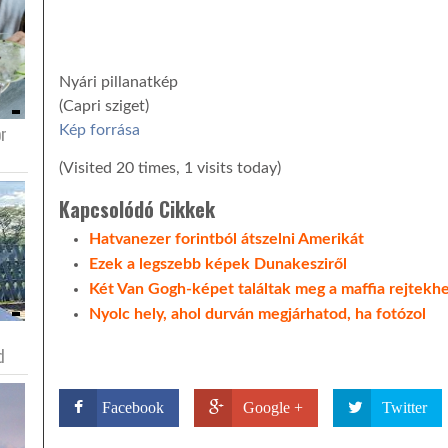
Nyári pillanatkép
(Capri sziget)
or
Kép forrása
(Visited 20 times, 1 visits today)
Kapcsolódó Cikkek
Hatvanezer forintból átszelni Amerikát
Ezek a legszebb képek Dunakesziről
Két Van Gogh-képet találtak meg a maffia rejtekh
Nyolc hely, ahol durván megjárhatod, ha fotózol
d
Facebook
Google +
Twitter