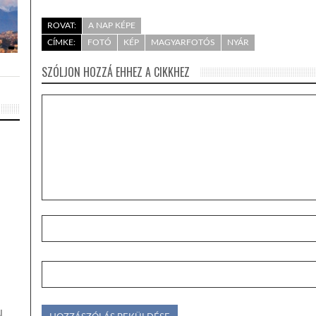
ROVAT:
A NAP KÉPE
CÍMKE:
FOTÓ
KÉP
MAGYARFOTÓS
NYÁR
SZÓLJON HOZZÁ EHHEZ A CIKKHEZ
N