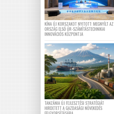
KÍNA ÚJ KORSZAKOT NYITOTT: MEGNYÍLT AZ
ORSZÁG ELSŐ ŰR-SZÁMÍTÁSTECHNIKAI
INNOVÁCIÓS KÖZPONTJA
TANZÁNIA ÚJ FEJLESZTÉSI STRATÉGIÁT
HIRDETETT A GAZDASÁGI NÖVEKEDÉS
FELGYORSÍTÁSÁRA