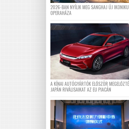
2026-BAN NYÍLIK MEG SANGHAJ ÚJ IKONIKU
OPERAHÁZA
A KÍNAI AUTÓGYÁRTÓK ELŐSZÖR MEGELŐZT
JAPÁN RIVÁLISAIKAT AZ EU PIACÁN