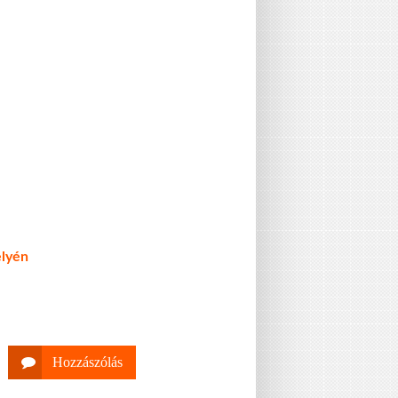
elyén
Hozzászólás