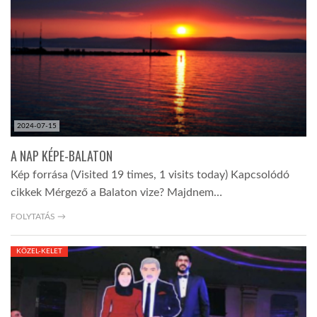
TROPICALMAGAZIN
GLOBOTV
AFRIKA TUDÁSTÁR
2024-07-15
A NAP KÉPE-BALATON
A NAP SZÉPE
Kép forrása (Visited 19 times, 1 visits today) Kapcsolódó
cikkek Mérgező a Balaton vize? Majdnem…
LINKTR.EE
FOLYTATÁS →
KÖZEL-KELET
GLOBOZSARU
DOBRAVERO.HU