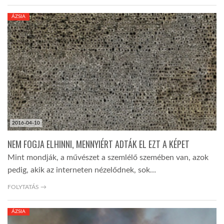
ÁZSIA
2016-04-10
NEM FOGJA ELHINNI, MENNYIÉRT ADTÁK EL EZT A KÉPET
Mint mondják, a művészet a szemlélő szemében van, azok
pedig, akik az interneten nézelődnek, sok…
FOLYTATÁS →
ÁZSIA