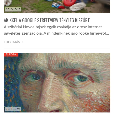
2016-10-13
AKIKKEL A GOOGLE STREETVIEW TÉNYLEG KISZÚRT
A szibériai Novoaltajszk egyik családja az orosz internet
ügyeletes szenzációja. A mindenkinek járó röpke hírnévről…
FOLYTATÁS →
EURÓPA
2016-10-01