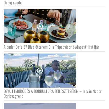
Dubaj csodái
A budai Cafe 57 Blue étterem 6. a Tripadvisor budapesti listáján
EGYÜTTMŰKÖDÉS A BORKULTÚRA FEJLESZTÉSÉBEN – István Nádor
Borlovagrend