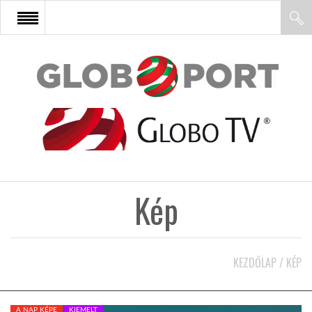
FŐOLDAL
AFRIKA
EURÓPA
Kép
ÁZSIA
ÉSZAK-AMERIKA
KEZDŐLAP
/
KÉP
LATIN-AMERIKA
A NAP KÉPE
KIEMELT