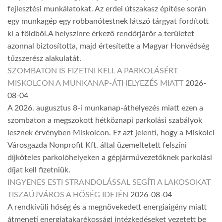
fejlesztési munkálatokat. Az erdei útszakasz építése során
egy munkagép egy robbanótestnek látszó tárgyat fordított
ki a földből.A helyszínre érkező rendőrjárőr a területet
azonnal biztosította, majd értesítette a Magyar Honvédség
tűzszerész alakulatát.
SZOMBATON IS FIZETNI KELL A PARKOLÁSÉRT
MISKOLCON A MUNKANAP-ÁTHELYEZÉS MIATT
2026-
08-04
A 2026. augusztus 8-i munkanap-áthelyezés miatt ezen a
szombaton a megszokott hétköznapi parkolási szabályok
lesznek érvényben Miskolcon. Ez azt jelenti, hogy a Miskolci
Városgazda Nonprofit Kft. által üzemeltetett felszíni
díjköteles parkolóhelyeken a gépjárművezetőknek parkolási
díjat kell fizetniük.
INGYENES ESTI STRANDOLÁSSAL SEGÍTI A LAKOSOKAT
TISZAÚJVÁROS A HŐSÉG IDEJÉN
2026-08-04
A rendkívüli hőség és a megnövekedett energiaigény miatt
átmeneti energiatakarékossági intézkedéseket vezetett be