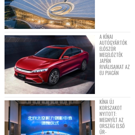
A KÍNAI
AUTÓGYÁRTÓK
ELŐSZÖR
MEGELŐZTÉK
JAPÁN
RIVÁLISAIKAT AZ
EU PIACÁN
KÍNA ÚJ
KORSZAKOT
NYITOTT:
MEGNYÍLT AZ
ORSZÁG ELSŐ
ŰR-