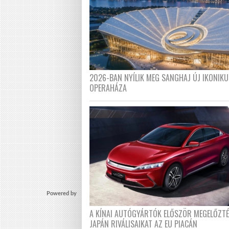
2026-BAN NYÍLIK MEG SANGHAJ ÚJ IKONIKU
OPERAHÁZA
Powered by
A KÍNAI AUTÓGYÁRTÓK ELŐSZÖR MEGELŐZT
JAPÁN RIVÁLISAIKAT AZ EU PIACÁN