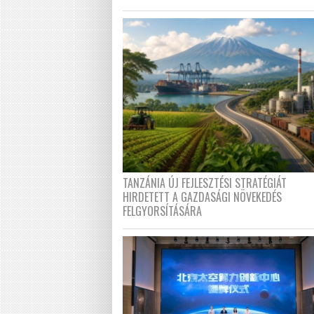
TANZÁNIA ÚJ FEJLESZTÉSI STRATÉGIÁT
HIRDETETT A GAZDASÁGI NÖVEKEDÉS
FELGYORSÍTÁSÁRA