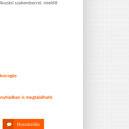
lkozási szakemberrel, mielőtt
s kocogás
onyhádban is megtalálható
Hozzászólás