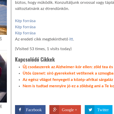
biztos, hogy működik. Konzultáljunk orvossal vagy táplá
változtatnánk az étrendünkön.
Kép forrása
Kép forrása
Kép forrása
S
Az eredeti cikk megtekinthető
itt
.
(Visited 53 times, 1 visits today)
Kapcsolódó Cikkek
Új csodaszerek az Alzheimer-kór ellen: zöld tea é
Ütős üzenet: síró gyerekeket vetítenek a szmogba
Az egész világot fenyegeti a közép-afrikai sárgaláz
Nem is tudtad mennyire jó ez a zöldség ami a Te k
ÉK
Facebook
Google +
Twitter