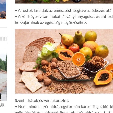
• A rostok lassítják az emésztést, segítve az étkezés utá
• A zöldségek vitaminokat, ásványi anyagokat és antiox
hozzájárulnak az egészség megőrzéséhez.
Szénhidrátok és vércukorszint:
NAK
• Nem minden szénhidrát egyformán káros. Teljes kiőrl
gyümölcsök és zöldségek összetett szénhidrátokat tart