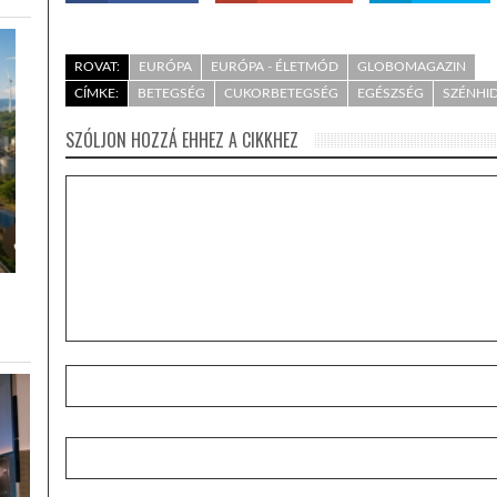
ROVAT:
EURÓPA
EURÓPA - ÉLETMÓD
GLOBOMAGAZIN
CÍMKE:
BETEGSÉG
CUKORBETEGSÉG
EGÉSZSÉG
SZÉNHI
SZÓLJON HOZZÁ EHHEZ A CIKKHEZ