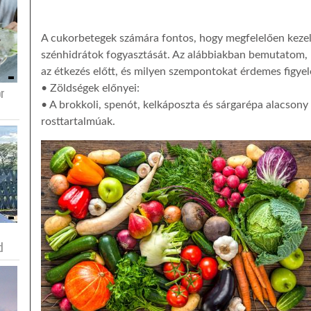
A cukorbetegek számára fontos, hogy megfelelően kezelj
szénhidrátok fogyasztását. Az alábbiakban bemutatom, 
az étkezés előtt, és milyen szempontokat érdemes figye
• Zöldségek előnyei:
or
• A brokkoli, spenót, kelkáposzta és sárgarépa alacson
rosttartalmúak.
d