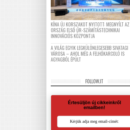
KÍNA ÚJ KORSZAKOT NYITOTT: MEGNYÍLT AZ
ORSZÁG ELSŐ ŰR-SZÁMÍTÁSTECHNIKAI
INNOVÁCIÓS KÖZPONTJA
A VILÁG EGYIK LEGKÜLÖNLEGESEBB SIVATAGI
VÁROSA – AHOL MÉG A FELHŐKARCOLÓ IS
AGYAGBÓL ÉPÜLT
FOLLOW.IT
Értesüljön új cikkeinkről
emailben!