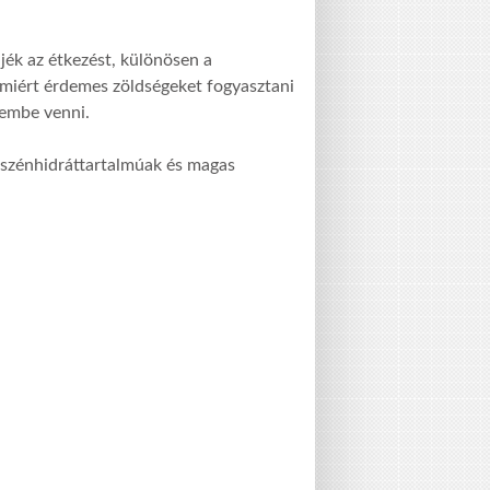
ék az étkezést, különösen a
miért érdemes zöldségeket fogyasztani
lembe venni.
y szénhidráttartalmúak és magas