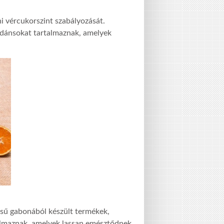
ni vércukorszint szabályozását.
idánsokat tartalmaznak, amelyek
ésű gabonából készült termékek,
almaznak, amelyek lassan emésztődnek