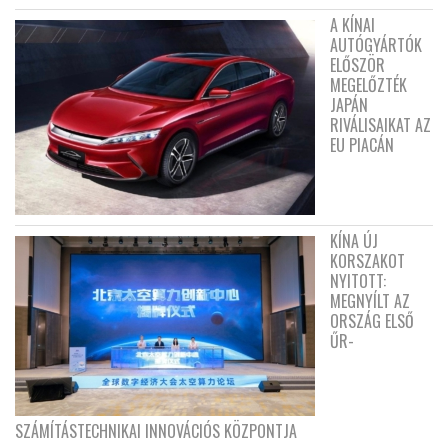
A KÍNAI
AUTÓGYÁRTÓK
ELŐSZÖR
MEGELŐZTÉK
JAPÁN
RIVÁLISAIKAT AZ
EU PIACÁN
KÍNA ÚJ
KORSZAKOT
NYITOTT:
MEGNYÍLT AZ
ORSZÁG ELSŐ
ŰR-
SZÁMÍTÁSTECHNIKAI INNOVÁCIÓS KÖZPONTJA