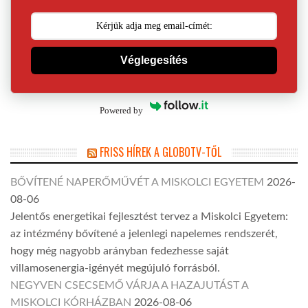
Véglegesítés
Powered by
FRISS HÍREK A GLOBOTV-TŐL
BŐVÍTENÉ NAPERŐMŰVÉT A MISKOLCI EGYETEM
2026-
08-06
Jelentős energetikai fejlesztést tervez a Miskolci Egyetem:
az intézmény bővítené a jelenlegi napelemes rendszerét,
hogy még nagyobb arányban fedezhesse saját
villamosenergia-igényét megújuló forrásból.
NEGYVEN CSECSEMŐ VÁRJA A HAZAJUTÁST A
MISKOLCI KÓRHÁZBAN
2026-08-06