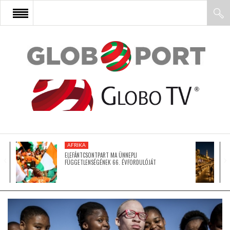
FŐOLDAL
AFRIKA
EURÓPA
AFRIKA
ÁZSIA
ELEFÁNTCSONTPART MA ÜNNEPLI
FÜGGETLENSÉGÉNEK 66. ÉVFORDULÓJÁT
ÉSZAK-AMERIKA
LATIN-AMERIKA