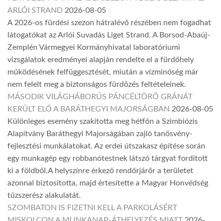
ARLÓI STRAND
2026-08-05
A 2026-os fürdési szezon hátralévő részében nem fogadhat
látogatókat az Arlói Suvadás Liget Strand. A Borsod-Abaúj-
Zemplén Vármegyei Kormányhivatal laboratóriumi
vizsgálatok eredményei alapján rendelte el a fürdőhely
működésének felfüggesztését, miután a vízminőség már
nem felelt meg a biztonságos fürdőzés feltételeinek.
MÁSODIK VILÁGHÁBORÚS PÁNCÉLTÖRŐ GRÁNÁT
KERÜLT ELŐ A BARÁTHEGYI MAJORSÁGBAN
2026-08-05
Különleges esemény szakította meg hétfőn a Szimbiózis
Alapítvány Baráthegyi Majorságában zajló tanösvény-
fejlesztési munkálatokat. Az erdei útszakasz építése során
egy munkagép egy robbanótestnek látszó tárgyat fordított
ki a földből.A helyszínre érkező rendőrjárőr a területet
azonnal biztosította, majd értesítette a Magyar Honvédség
tűzszerész alakulatát.
SZOMBATON IS FIZETNI KELL A PARKOLÁSÉRT
MISKOLCON A MUNKANAP-ÁTHELYEZÉS MIATT
2026-