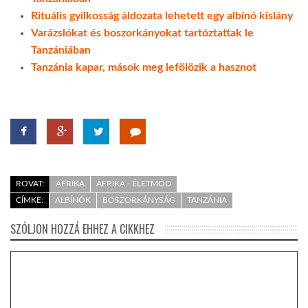
Rituális gyilkosság áldozata lehetett egy albínó kislány
Varázslókat és boszorkányokat tartóztattak le
Tanzániában
Tanzánia kapar, mások meg lefölözik a hasznot
ROVAT:
AFRIKA
AFRIKA - ÉLETMÓD
CÍMKE:
ALBÍNÓK
BOSZORKÁNYSÁG
TANZÁNIA
SZÓLJON HOZZÁ EHHEZ A CIKKHEZ