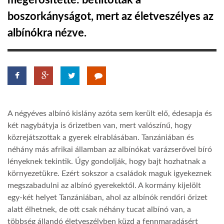
megerősítette: betiltották a
boszorkányságot, mert az életveszélyes az
TROPICALMAGAZIN
albínókra nézve.
GLOBOTV
AFRIKA TUDÁSTÁR
A négyéves albínó kislány azóta sem került elő, édesapja és
A NAP SZÉPE
két nagybátyja is őrizetben van, mert valószínű, hogy
közrejátszottak a gyerek elrablásában. Tanzániában és
néhány más afrikai államban az albínókat varázserővel bíró
LINKTR.EE
lényeknek tekintik. Úgy gondolják, hogy bajt hozhatnak a
környezetükre. Ezért sokszor a családok maguk igyekeznek
GLOBOZSARU
megszabadulni az albínó gyerekektől. A kormány kijelölt
egy-két helyet Tanzániában, ahol az albínók rendőri őrizet
alatt élhetnek, de ott csak néhány tucat albínó van, a
DOBRAVERO.HU
többség állandó életveszélyben küzd a fennmaradásért