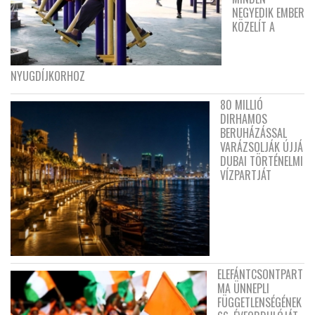
NEGYEDIK EMBER
KÖZELÍT A
NYUGDÍJKORHOZ
80 MILLIÓ
DIRHAMOS
BERUHÁZÁSSAL
VARÁZSOLJÁK ÚJJÁ
DUBAI TÖRTÉNELMI
VÍZPARTJÁT
ELEFÁNTCSONTPART
MA ÜNNEPLI
FÜGGETLENSÉGÉNEK