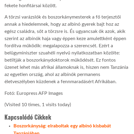
fekete honfitársai között.
LATIMO.HU
A törzsi varázslók és boszorkánymesterek a fő terjesztői
annak a hiedelemnek, hogy az albínó gyerek bajt hoz az
egész családra, sőt a törzsre is. És ugyancsak ők azok, akik
GLOBOBOOK
szerint az albínók haja vagy éppen keze amulettként éppen
fordítva működik: megalapozza a szerencsét. Ezért a
belügyminiszter szuahéli nyelvű nyilatkozatban közölte:
betiltják a boszorkánydoktorok működését. Ez fontos
üzenet lehet más afrikai államoknak is, hiszen nem Tanzánia
az egyetlen ország, ahol az albínók permanens
életveszélyben küzdenek a fennmaradásért Afrikában.
Fotó: Europress AFP Images
(Visited 10 times, 1 visits today)
Kapcsolódó Cikkek
Boszorkányság: elraboltak egy albínó kisbabát
Tanzániában