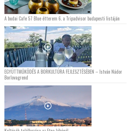
A budai Cafe 57 Blue étterem 6. a Tripadvisor budapesti listáján
EGYÜTTMŰKÖDÉS A BORKULTÚRA FEJLESZTÉSÉBEN – István Nádor
Borlovagrend
Kultúrák találkozása az Etna lábánál