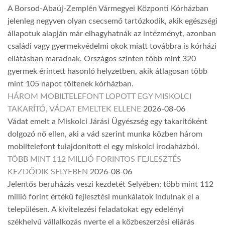
A Borsod-Abaúj-Zemplén Vármegyei Központi Kórházban
jelenleg negyven olyan csecsemő tartózkodik, akik egészségi
állapotuk alapján már elhagyhatnák az intézményt, azonban
családi vagy gyermekvédelmi okok miatt továbbra is kórházi
ellátásban maradnak. Országos szinten több mint 320
gyermek érintett hasonló helyzetben, akik átlagosan több
mint 105 napot töltenek kórházban.
HÁROM MOBILTELEFONT LOPOTT EGY MISKOLCI
TAKARÍTÓ, VÁDAT EMELTEK ELLENE
2026-08-06
Vádat emelt a Miskolci Járási Ügyészség egy takarítóként
dolgozó nő ellen, aki a vád szerint munka közben három
mobiltelefont tulajdonított el egy miskolci irodaházból.
TÖBB MINT 112 MILLIÓ FORINTOS FEJLESZTÉS
KEZDŐDIK SELYEBEN
2026-08-06
Jelentős beruházás veszi kezdetét Selyében: több mint 112
millió forint értékű fejlesztési munkálatok indulnak el a
településen. A kivitelezési feladatokat egy edelényi
székhelyű vállalkozás nyerte el a közbeszerzési eljárás