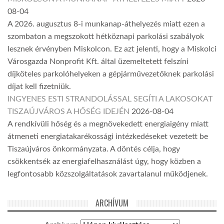
08-04
A 2026. augusztus 8-i munkanap-áthelyezés miatt ezen a
szombaton a megszokott hétköznapi parkolási szabályok
lesznek érvényben Miskolcon. Ez azt jelenti, hogy a Miskolci
Városgazda Nonprofit Kft. által üzemeltetett felszíni
díjköteles parkolóhelyeken a gépjárművezetőknek parkolási
díjat kell fizetniük.
INGYENES ESTI STRANDOLÁSSAL SEGÍTI A LAKOSOKAT
TISZAÚJVÁROS A HŐSÉG IDEJÉN
2026-08-04
A rendkívüli hőség és a megnövekedett energiaigény miatt
átmeneti energiatakarékossági intézkedéseket vezetett be
Tiszaújváros önkormányzata. A döntés célja, hogy
csökkentsék az energiafelhasználást úgy, hogy közben a
legfontosabb közszolgáltatások zavartalanul működjenek.
ARCHÍVUM