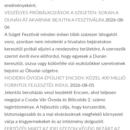
eredményeként.
VESZÉLYES PRÓBÁLKOZÁSOK A SZIGETEN: SOKAN A
DUNÁN ÁT AKARNAK BEJUTNI A FESZTIVÁLRA
2026-08-
06
A Sziget Fesztivál minden évben több százezer látogatót
vonz, azonban nem mindenki a hivatalos bejáratokon
keresztül próbál eljutni a rendezvény területére. A szervezők
szerint évről évre előfordul, hogy egyesek a Dunán
keresztül, úszva vagy különféle vízi eszközökkel szeretnének
bejutni az Óbudai-szigetre.
MODERN ÓVODA ÉPÜLHET ENCSEN: KÖZEL 400 MILLIÓ
FORINTOS FEJLESZTÉS INDUL
2026-08-05
Jelentős beruházás veszi kezdetét Encsen, ahol teljesen
megújul a Csoda-Vár Óvoda és Bölcsőde 2. számú
tagintézménye. A fejlesztés célja, hogy korszerűbb,
biztonságosabb és a mai elvárásoknak megfelelő környezet
várja a kisgyermekeket és az intézmény dolgozóit.
FERTŐZÉS MIATT AZ IDEI SZEZON VÉGÉIG BEZÁRT AZ