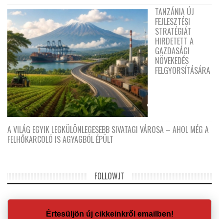
TANZÁNIA ÚJ
FEJLESZTÉSI
STRATÉGIÁT
HIRDETETT A
GAZDASÁGI
NÖVEKEDÉS
FELGYORSÍTÁSÁRA
A VILÁG EGYIK LEGKÜLÖNLEGESEBB SIVATAGI VÁROSA – AHOL MÉG A
FELHŐKARCOLÓ IS AGYAGBÓL ÉPÜLT
FOLLOW.IT
Értesüljön új cikkeinkről emailben!