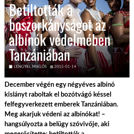
Betiltották a
KÖZEL-KELET
boszorkányságot az
albínók védelmében
AUSZTRÁLIA
Tanzániában
A VILÁG ITTHON
LENGYEL MIKLÓS
2015-01-14
MÉDIA
December végén egy négyéves albínó
kislányt raboltak el bozótvágó késsel
felfegyverkezett emberek Tanzániában.
GLOBOTV BP
Meg akarjuk védeni az albínókat! –
hangsúlyozta a belügy szóvivője, aki
HÍR3D