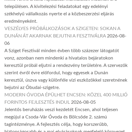
településen. A kivitelezési feladatokat egy edelényi
székhelyű vállalkozás nyerte el a közbeszerzési eljárás
eredményeként.
VESZÉLYES PRÓBÁLKOZÁSOK A SZIGETEN: SOKAN A
DUNÁN ÁT AKARNAK BEJUTNI A FESZTIVÁLRA
2026-08-
06
A Sziget Fesztivál minden évben több százezer látogatót
vonz, azonban nem mindenki a hivatalos bejáratokon
keresztül próbál eljutni a rendezvény területére. A szervezők
szerint évről évre előfordul, hogy egyesek a Dunán
keresztül, úszva vagy különféle vízi eszközökkel szeretnének
bejutni az Óbudai-szigetre.
MODERN ÓVODA ÉPÜLHET ENCSEN: KÖZEL 400 MILLIÓ
FORINTOS FEJLESZTÉS INDUL
2026-08-05
Jelentős beruházás veszi kezdetét Encsen, ahol teljesen
megújul a Csoda-Vár Óvoda és Bölcsőde 2. számú
tagintézménye. A fejlesztés célja, hogy korszerűbb,
biztonságosabb és a mai elvárásoknak megfelelő környezet