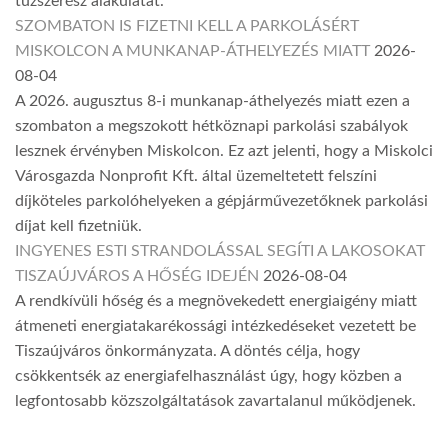
tűzszerész alakulatát.
SZOMBATON IS FIZETNI KELL A PARKOLÁSÉRT
MISKOLCON A MUNKANAP-ÁTHELYEZÉS MIATT
2026-
08-04
A 2026. augusztus 8-i munkanap-áthelyezés miatt ezen a
szombaton a megszokott hétköznapi parkolási szabályok
lesznek érvényben Miskolcon. Ez azt jelenti, hogy a Miskolci
Városgazda Nonprofit Kft. által üzemeltetett felszíni
díjköteles parkolóhelyeken a gépjárművezetőknek parkolási
díjat kell fizetniük.
INGYENES ESTI STRANDOLÁSSAL SEGÍTI A LAKOSOKAT
TISZAÚJVÁROS A HŐSÉG IDEJÉN
2026-08-04
A rendkívüli hőség és a megnövekedett energiaigény miatt
átmeneti energiatakarékossági intézkedéseket vezetett be
Tiszaújváros önkormányzata. A döntés célja, hogy
csökkentsék az energiafelhasználást úgy, hogy közben a
legfontosabb közszolgáltatások zavartalanul működjenek.