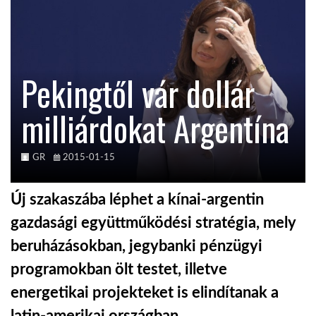
KÖZEL-KELET
Pekingtől vár dollár
AUSZTRÁLIA
milliárdokat Argentína
A VILÁG ITTHON
GR
2015-01-15
MÉDIA
Új szakaszába léphet a kínai-argentin
gazdasági együttműködési stratégia, mely
beruházásokban, jegybanki pénzügyi
GLOBOTV BP
programokban ölt testet, illetve
energetikai projekteket is elindítanak a
HÍR3D