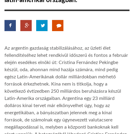
latin-amerikai országban.
TROPICALMAGAZIN
GLOBOTV
Az argentin gazdaság stabilizálásához, az üzleti élet
AFRIKA TUDÁSTÁR
fellendítéséhez lehet rendkívül időszerű és fontos a február
elején esedékes elnöki út: Cristina Fernández Pekingbe
készül, oda, ahonnan mind hazája számára, mind pedig
A NAP SZÉPE
egész Latin-Amerikának dollár milliárdokban mérhető
források érkezhetnek. Kína nem is titkolja, hogy a
LINKTR.EE
következő évtizedben 250 milliárdos beruházásra készül
Latin-Amerika országaiban. Argentína egy 23 milliárd
dolláros kínai tervet már elkönyvelhet úgy, hogy az
GLOBOZSARU
energetikában, a bányászatban jelennek meg a kínai
források, de számolnak egy úgynevezett valutacsere
megállapodással is, melyben a központi bankoknak kell
DOBRAVERO.HU