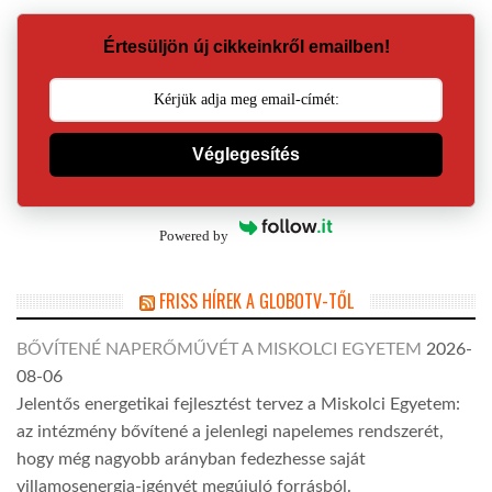
Értesüljön új cikkeinkről emailben!
Véglegesítés
Powered by
FRISS HÍREK A GLOBOTV-TŐL
BŐVÍTENÉ NAPERŐMŰVÉT A MISKOLCI EGYETEM
2026-
08-06
Jelentős energetikai fejlesztést tervez a Miskolci Egyetem:
az intézmény bővítené a jelenlegi napelemes rendszerét,
hogy még nagyobb arányban fedezhesse saját
villamosenergia-igényét megújuló forrásból.