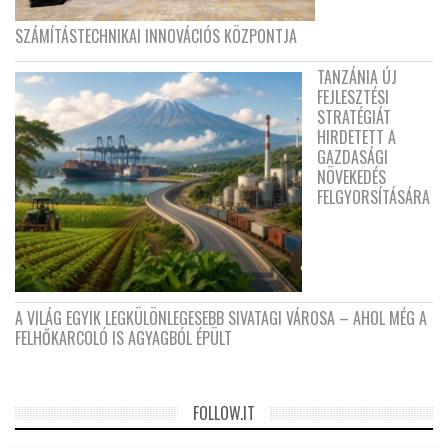
SZÁMÍTÁSTECHNIKAI INNOVÁCIÓS KÖZPONTJA
TANZÁNIA ÚJ
FEJLESZTÉSI
STRATÉGIÁT
HIRDETETT A
GAZDASÁGI
NÖVEKEDÉS
FELGYORSÍTÁSÁRA
A VILÁG EGYIK LEGKÜLÖNLEGESEBB SIVATAGI VÁROSA – AHOL MÉG A
FELHŐKARCOLÓ IS AGYAGBÓL ÉPÜLT
FOLLOW.IT