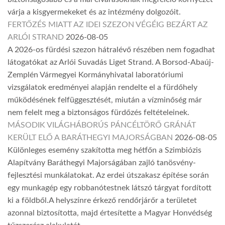
várja a kisgyermekeket és az intézmény dolgozóit.
FERTŐZÉS MIATT AZ IDEI SZEZON VÉGÉIG BEZÁRT AZ
ARLÓI STRAND
2026-08-05
A 2026-os fürdési szezon hátralévő részében nem fogadhat
látogatókat az Arlói Suvadás Liget Strand. A Borsod-Abaúj-
Zemplén Vármegyei Kormányhivatal laboratóriumi
vizsgálatok eredményei alapján rendelte el a fürdőhely
működésének felfüggesztését, miután a vízminőség már
nem felelt meg a biztonságos fürdőzés feltételeinek.
MÁSODIK VILÁGHÁBORÚS PÁNCÉLTÖRŐ GRÁNÁT
KERÜLT ELŐ A BARÁTHEGYI MAJORSÁGBAN
2026-08-05
Különleges esemény szakította meg hétfőn a Szimbiózis
Alapítvány Baráthegyi Majorságában zajló tanösvény-
fejlesztési munkálatokat. Az erdei útszakasz építése során
egy munkagép egy robbanótestnek látszó tárgyat fordított
ki a földből.A helyszínre érkező rendőrjárőr a területet
azonnal biztosította, majd értesítette a Magyar Honvédség