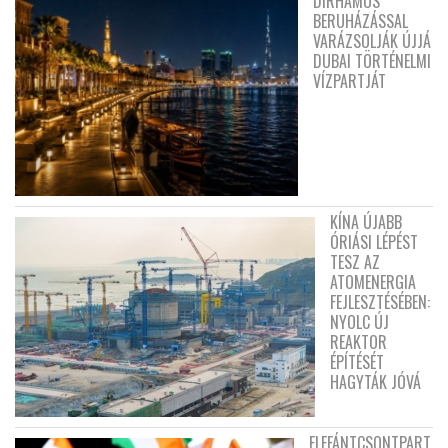
DIRHAMOS
BERUHÁZÁSSAL
VARÁZSOLJÁK ÚJJÁ
DUBAI TÖRTÉNELMI
VÍZPARTJÁT
KÍNA ÚJABB
ÓRIÁSI LÉPÉST
TESZ AZ
ATOMENERGIA
FEJLESZTÉSÉBEN:
NYOLC ÚJ
REAKTOR
ÉPÍTÉSÉT
HAGYTÁK JÓVÁ
ELEFÁNTCSONTPART