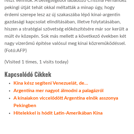
részt venniük. A betegségéből lábadozó Cristina Fernández
pekingi útját tehát okkal méltatták a minap úgy, hogy
LATIMO.HU
érdemi szerepe lesz az új szakaszába lépő kínai-argentin
gazdasági kapcsolat elindításában, illetve folytatásában,
hiszen a stratégiai szövetség előkészítésére már sor került a
GLOBOBOOK
múlt év közepén. Sok más mellett a következő években két
nagy vízerőmű építése valósul meg kínai közreműködéssel.
(Fotó:AFP)
(Visited 1 times, 1 visits today)
Kapcsolódó Cikkek
Kína kész segíteni Venezuelát, de…
Argentína mer nagyot álmodni a palagázról
A kínaiakon viccelődött Argentína elnök asszonya
Pekingben
Hitelekkel is hódit Latin-Amerikában Kína