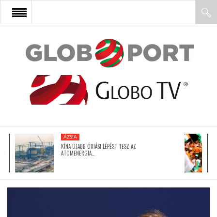
FŐOLDAL
AFRIKA
EURÓPA
ÁZSIA
ÁZSIA
KÍNA ÚJABB ÓRIÁSI LÉPÉST TESZ AZ
ATOMENERGIA…
ÉSZAK-AMERIKA
LATIN-AMERIKA