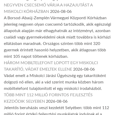
NEGYVEN CSECSEMŐ VÁRJA A HAZAJUTÁST A
MISKOLCI KÓRHÁZBAN
2026-08-06
A Borsod-Abaúj-Zemplén Vármegyei Központi Kórházban
jelenleg negyven olyan csecsemő tartózkodik, akik egészségi
állapotuk alapján már elhagyhatnák az intézményt, azonban
családi vagy gyermekvédelmi okok miatt továbbra is kórházi
ellátásban maradnak. Országos szinten több mint 320
gyermek érintett hasonló helyzetben, akik átlagosan több
mint 105 napot töltenek kórházban.
HÁROM MOBILTELEFONT LOPOTT EGY MISKOLCI
TAKARÍTÓ, VÁDAT EMELTEK ELLENE
2026-08-06
Vádat emelt a Miskolci Járási Ügyészség egy takarítóként
dolgozó nő ellen, aki a vád szerint munka közben három
mobiltelefont tulajdonított el egy miskolci irodaházból.
TÖBB MINT 112 MILLIÓ FORINTOS FEJLESZTÉS
KEZDŐDIK SELYEBEN
2026-08-06
Jelentős beruházás veszi kezdetét Selyében: több mint 112
millió forint értékű fejlesztési munkálatok indulnak el a