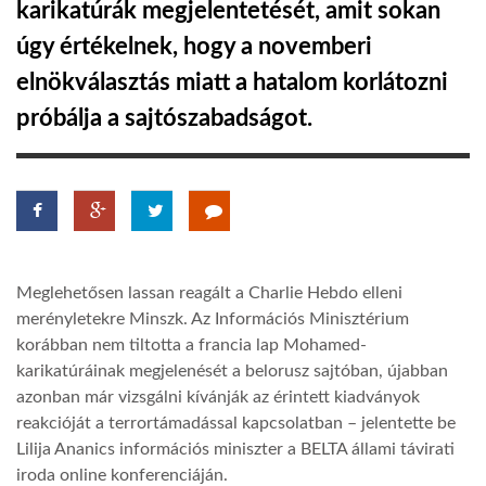
karikatúrák megjelentetését, amit sokan
úgy értékelnek, hogy a novemberi
LATIMO.HU
elnökválasztás miatt a hatalom korlátozni
próbálja a sajtószabadságot.
GLOBOBOOK
Meglehetősen lassan reagált a Charlie Hebdo elleni
merényletekre Minszk. Az Információs Minisztérium
korábban nem tiltotta a francia lap Mohamed-
karikatúráinak megjelenését a belorusz sajtóban, újabban
azonban már vizsgálni kívánják az érintett kiadványok
reakcióját a terrortámadással kapcsolatban – jelentette be
Lilija Ananics információs miniszter a BELTA állami távirati
iroda online konferenciáján.