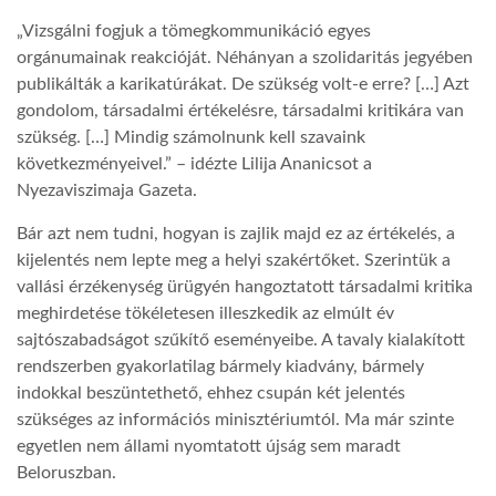
„Vizsgálni fogjuk a tömegkommunikáció egyes
orgánumainak reakcióját. Néhányan a szolidaritás jegyében
publikálták a karikatúrákat. De szükség volt-e erre? […] Azt
gondolom, társadalmi értékelésre, társadalmi kritikára van
szükség. […] Mindig számolnunk kell szavaink
következményeivel.” – idézte Lilija Ananicsot a
Nyezaviszimaja Gazeta.
Bár azt nem tudni, hogyan is zajlik majd ez az értékelés, a
kijelentés nem lepte meg a helyi szakértőket. Szerintük a
vallási érzékenység ürügyén hangoztatott társadalmi kritika
meghirdetése tökéletesen illeszkedik az elmúlt év
sajtószabadságot szűkítő eseményeibe. A tavaly kialakított
rendszerben gyakorlatilag bármely kiadvány, bármely
indokkal beszüntethető, ehhez csupán két jelentés
szükséges az információs minisztériumtól. Ma már szinte
egyetlen nem állami nyomtatott újság sem maradt
Beloruszban.