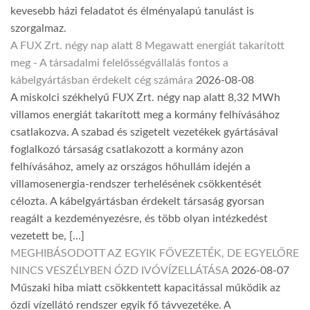
kevesebb házi feladatot és élményalapú tanulást is
szorgalmaz.
A FUX Zrt. négy nap alatt 8 Megawatt energiát takarított
meg - A társadalmi felelősségvállalás fontos a
kábelgyártásban érdekelt cég számára
2026-08-08
A miskolci székhelyű FUX Zrt. négy nap alatt 8,32 MWh
villamos energiát takarított meg a kormány felhívásához
csatlakozva. A szabad és szigetelt vezetékek gyártásával
foglalkozó társaság csatlakozott a kormány azon
felhívásához, amely az országos hőhullám idején a
villamosenergia-rendszer terhelésének csökkentését
célozta. A kábelgyártásban érdekelt társaság gyorsan
reagált a kezdeményezésre, és több olyan intézkedést
vezetett be, […]
MEGHIBÁSODOTT AZ EGYIK FŐVEZETÉK, DE EGYELŐRE
NINCS VESZÉLYBEN ÓZD IVÓVÍZELLÁTÁSA
2026-08-07
Műszaki hiba miatt csökkentett kapacitással működik az
ózdi vízellátó rendszer egyik fő távvezetéke. A