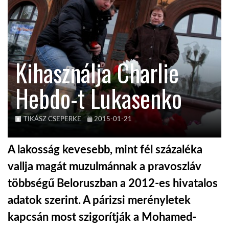
TROPICALMAGAZIN
GLOBOTV
Kihasználja Charlie
Hebdo-t Lukasenko
AFRIKA TUDÁSTÁR
A NAP SZÉPE
TIKÁSZ CSEPERKE
2015-01-21
A lakosság kevesebb, mint fél százaléka
LINKTR.EE
vallja magát muzulmánnak a pravoszláv
többségű Beloruszban a 2012-es hivatalos
GLOBOZSARU
adatok szerint. A párizsi merényletek
kapcsán most szigorítják a Mohamed-
DOBRAVERO.HU