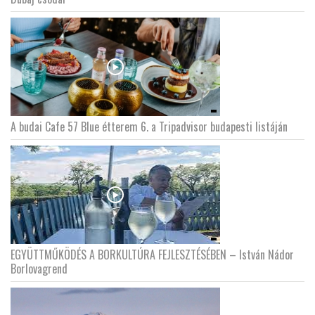
A budai Cafe 57 Blue étterem 6. a Tripadvisor budapesti listáján
EGYÜTTMŰKÖDÉS A BORKULTÚRA FEJLESZTÉSÉBEN – István Nádor
Borlovagrend