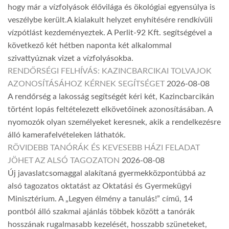
hogy már a vízfolyások élővilága és ökológiai egyensúlya is
veszélybe került.A kialakult helyzet enyhítésére rendkívüli
vízpótlást kezdeményeztek. A Perlit-92 Kft. segítségével a
következő két hétben naponta két alkalommal
szivattyúznak vizet a vízfolyásokba.
RENDŐRSÉGI FELHÍVÁS: KAZINCBARCIKAI TOLVAJOK
AZONOSÍTÁSÁHOZ KÉRNEK SEGÍTSÉGET
2026-08-08
A rendőrség a lakosság segítségét kéri két, Kazincbarcikán
történt lopás feltételezett elkövetőinek azonosításában. A
nyomozók olyan személyeket keresnek, akik a rendelkezésre
álló kamerafelvételeken láthatók.
RÖVIDEBB TANÓRÁK ÉS KEVESEBB HÁZI FELADAT
JÖHET AZ ALSÓ TAGOZATON
2026-08-08
Új javaslatcsomaggal alakítaná gyermekközpontúbbá az
alsó tagozatos oktatást az Oktatási és Gyermekügyi
Minisztérium. A „Legyen élmény a tanulás!” című, 14
pontból álló szakmai ajánlás többek között a tanórák
hosszának rugalmasabb kezelését, hosszabb szüneteket,