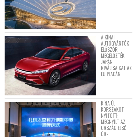
A KÍNAI
AUTÓGYÁRTÓK
ELŐSZÖR
MEGELŐZTÉK
JAPÁN
RIVÁLISAIKAT AZ
EU PIACÁN
KÍNA ÚJ
KORSZAKOT
NYITOTT:
MEGNYÍLT AZ
ORSZÁG ELSŐ
ŰR-