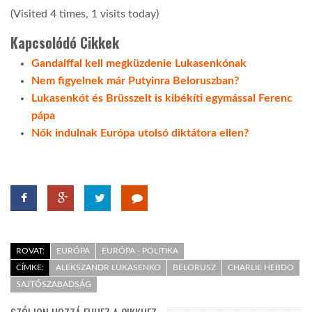
(Visited 4 times, 1 visits today)
Kapcsolódó Cikkek
Gandalffal kell megküzdenie Lukasenkónak
Nem figyelnek már Putyinra Beloruszban?
Lukasenkót és Brüsszelt is kibékíti egymással Ferenc
pápa
Nők indulnak Európa utolsó diktátora ellen?
ROVAT:
EURÓPA
EURÓPA - POLITIKA
CÍMKE:
ALEKSZANDR LUKASENKO
BELORUSZ
CHARLIE HEBDO
SAJTÓSZABADSÁG