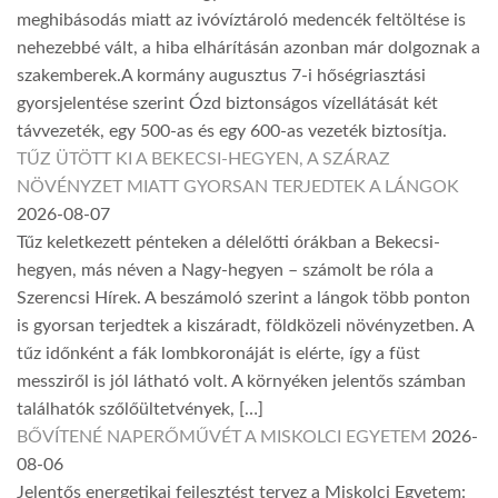
meghibásodás miatt az ivóvíztároló medencék feltöltése is
nehezebbé vált, a hiba elhárításán azonban már dolgoznak a
szakemberek.A kormány augusztus 7-i hőségriasztási
gyorsjelentése szerint Ózd biztonságos vízellátását két
távvezeték, egy 500-as és egy 600-as vezeték biztosítja.
TŰZ ÜTÖTT KI A BEKECSI-HEGYEN, A SZÁRAZ
NÖVÉNYZET MIATT GYORSAN TERJEDTEK A LÁNGOK
2026-08-07
Tűz keletkezett pénteken a délelőtti órákban a Bekecsi-
hegyen, más néven a Nagy-hegyen – számolt be róla a
Szerencsi Hírek. A beszámoló szerint a lángok több ponton
is gyorsan terjedtek a kiszáradt, földközeli növényzetben. A
tűz időnként a fák lombkoronáját is elérte, így a füst
messziről is jól látható volt. A környéken jelentős számban
találhatók szőlőültetvények, […]
BŐVÍTENÉ NAPERŐMŰVÉT A MISKOLCI EGYETEM
2026-
08-06
Jelentős energetikai fejlesztést tervez a Miskolci Egyetem: