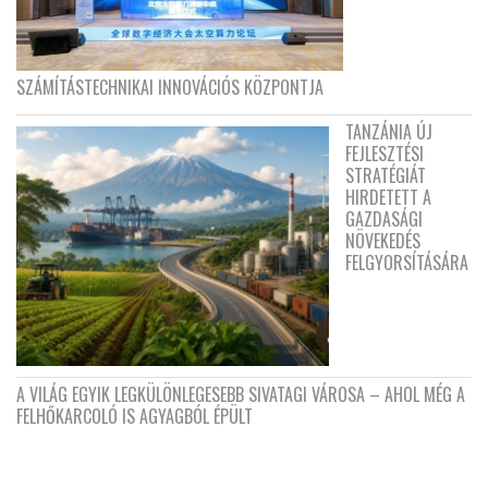
SZÁMÍTÁSTECHNIKAI INNOVÁCIÓS KÖZPONTJA
TANZÁNIA ÚJ
FEJLESZTÉSI
STRATÉGIÁT
HIRDETETT A
GAZDASÁGI
NÖVEKEDÉS
FELGYORSÍTÁSÁRA
A VILÁG EGYIK LEGKÜLÖNLEGESEBB SIVATAGI VÁROSA – AHOL MÉG A
FELHŐKARCOLÓ IS AGYAGBÓL ÉPÜLT