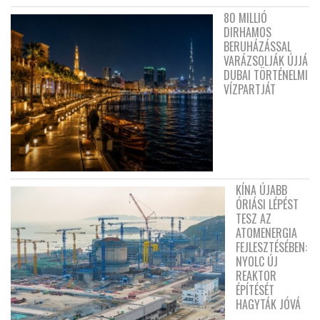
80 MILLIÓ
DIRHAMOS
BERUHÁZÁSSAL
VARÁZSOLJÁK ÚJJÁ
DUBAI TÖRTÉNELMI
VÍZPARTJÁT
KÍNA ÚJABB
ÓRIÁSI LÉPÉST
TESZ AZ
ATOMENERGIA
FEJLESZTÉSÉBEN:
NYOLC ÚJ
REAKTOR
ÉPÍTÉSÉT
HAGYTÁK JÓVÁ