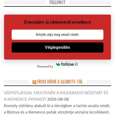
FOLLOW.IT
Értesüljön új cikkeinkről emailben!
Véglegesítés
Powered by
FRISS HÍREK A GLOBOTV-TŐL
VÍZPÓTLÁSSAL MENTENÉK A KISZÁRADÓ BÓZSVÁT ÉS
A KEMENCE-PATAKOT
2026-08-08
Komoly vízhiány alakult ki a térségben a tartós aszály miatt:
a Bózsva és a Kemence-patak vízszintje annyira lecsökkent,