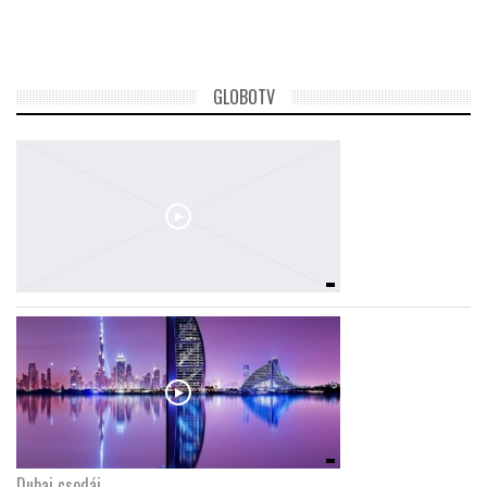
GLOBOTV
Dubaj csodái