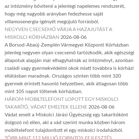
az intézmény bővítené a jelenlegi napelemes rendszerét,
hogy még nagyobb arányban fedezhesse saját
villamosenergia-igényét megújuló forrásból.
NEGYVEN CSECSEMŐ VÁRJA A HAZAJUTÁST A
MISKOLCI KÓRHÁZBAN
2026-08-06
A Borsod-Abaúj-Zemplén Vármegyei Központi Kórházban
jelenleg negyven olyan csecsemő tartózkodik, akik egészségi
állapotuk alapján már elhagyhatnák az intézményt, azonban
családi vagy gyermekvédelmi okok miatt továbbra is kórházi
ellátásban maradnak. Országos szinten több mint 320
gyermek érintett hasonló helyzetben, akik átlagosan több
mint 105 napot töltenek kórházban.
HÁROM MOBILTELEFONT LOPOTT EGY MISKOLCI
TAKARÍTÓ, VÁDAT EMELTEK ELLENE
2026-08-06
Vádat emelt a Miskolci Járási Ügyészség egy takarítóként
dolgozó nő ellen, aki a vád szerint munka közben három
mobiltelefont tulajdonított el egy miskolci irodaházból.
TÖBB MINT 112 MILLIÓ FORINTOS FEJLESZTÉS