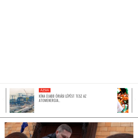
KÖZEL-KELET
AUSZTRÁLIA
A VILÁG ITTHON
MÉDIA
ÁZSIA
KÍNA ÚJABB ÓRIÁSI LÉPÉST TESZ AZ
ATOMENERGIA…
GLOBOTV BP
HÍR3D