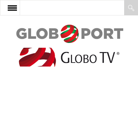
FŐOLDAL
AFRIKA
EURÓPA
ÁZSIA
ÉSZAK-AMERIKA
LATIN-AMERIKA