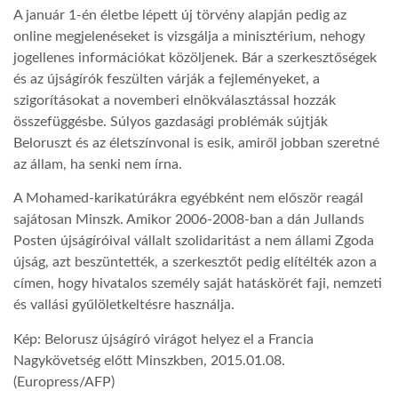
A január 1-én életbe lépett új törvény alapján pedig az
online megjelenéseket is vizsgálja a minisztérium, nehogy
jogellenes információkat közöljenek. Bár a szerkesztőségek
és az újságírók feszülten várják a fejleményeket, a
szigorításokat a novemberi elnökválasztással hozzák
összefüggésbe. Súlyos gazdasági problémák sújtják
Beloruszt és az életszínvonal is esik, amiről jobban szeretné
az állam, ha senki nem írna.
A Mohamed-karikatúrákra egyébként nem először reagál
sajátosan Minszk. Amikor 2006-2008-ban a dán Jullands
Posten újságíróival vállalt szolidaritást a nem állami Zgoda
újság, azt beszüntették, a szerkesztőt pedig elítélték azon a
címen, hogy hivatalos személy saját hatáskörét faji, nemzeti
és vallási gyűlöletkeltésre használja.
Kép: Belorusz újságíró virágot helyez el a Francia
Nagykövetség előtt Minszkben, 2015.01.08.
(Europress/AFP)