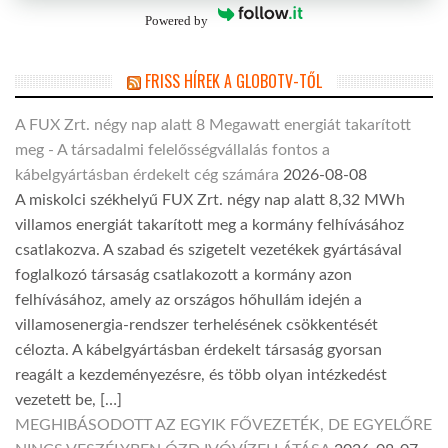
Powered by
FRISS HÍREK A GLOBOTV-TŐL
A FUX Zrt. négy nap alatt 8 Megawatt energiát takarított
meg - A társadalmi felelősségvállalás fontos a
kábelgyártásban érdekelt cég számára
2026-08-08
A miskolci székhelyű FUX Zrt. négy nap alatt 8,32 MWh
villamos energiát takarított meg a kormány felhívásához
csatlakozva. A szabad és szigetelt vezetékek gyártásával
foglalkozó társaság csatlakozott a kormány azon
felhívásához, amely az országos hőhullám idején a
villamosenergia-rendszer terhelésének csökkentését
célozta. A kábelgyártásban érdekelt társaság gyorsan
reagált a kezdeményezésre, és több olyan intézkedést
vezetett be, […]
MEGHIBÁSODOTT AZ EGYIK FŐVEZETÉK, DE EGYELŐRE