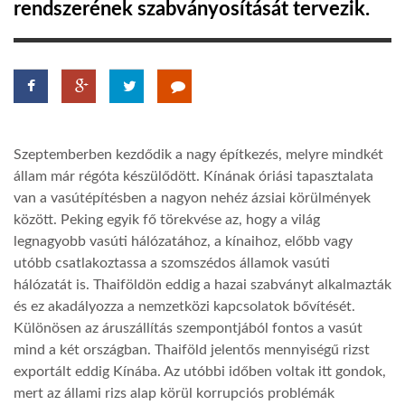
rendszerének szabványosítását tervezik.
LATIMO.HU
GLOBOBOOK
Szeptemberben kezdődik a nagy építkezés, melyre mindkét
állam már régóta készülődött. Kínának óriási tapasztalata
van a vasútépítésben a nagyon nehéz ázsiai körülmények
között. Peking egyik fő törekvése az, hogy a világ
legnagyobb vasúti hálózatához, a kínaihoz, előbb vagy
utóbb csatlakoztassa a szomszédos államok vasúti
hálózatát is. Thaiföldön eddig a hazai szabványt alkalmazták
és ez akadályozza a nemzetközi kapcsolatok bővítését.
Különösen az áruszállítás szempontjából fontos a vasút
mind a két országban. Thaiföld jelentős mennyiségű rizst
exportált eddig Kínába. Az utóbbi időben voltak itt gondok,
mert az állami rizs alap körül korrupciós problémák