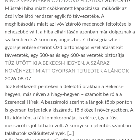
NINCS VESZÉLYBEN ÓZD IVÓVÍZELLÁTÁSA
2026-08-07
Műszaki hiba miatt csökkentett kapacitással működik az
ózdi vízellátó rendszer egyik fő távvezetéke. A
meghibásodás miatt az ivóvíztároló medencék feltöltése is
nehezebbé vált, a hiba elhárításán azonban már dolgoznak a
szakemberek.A kormány augusztus 7-i hőségriasztási
gyorsjelentése szerint Ózd biztonságos vízellátását két
távvezeték, egy 500-as és egy 600-as vezeték biztosítja.
TŰZ ÜTÖTT KI A BEKECSI-HEGYEN, A SZÁRAZ
NÖVÉNYZET MIATT GYORSAN TERJEDTEK A LÁNGOK
2026-08-07
Tűz keletkezett pénteken a délelőtti órákban a Bekecsi-
hegyen, más néven a Nagy-hegyen – számolt be róla a
Szerencsi Hírek. A beszámoló szerint a lángok több ponton
is gyorsan terjedtek a kiszáradt, földközeli növényzetben. A
tűz időnként a fák lombkoronáját is elérte, így a füst
messziről is jól látható volt. A környéken jelentős számban
találhatók szőlőültetvények, […]