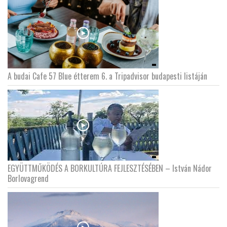
A budai Cafe 57 Blue étterem 6. a Tripadvisor budapesti listáján
EGYÜTTMŰKÖDÉS A BORKULTÚRA FEJLESZTÉSÉBEN – István Nádor
Borlovagrend