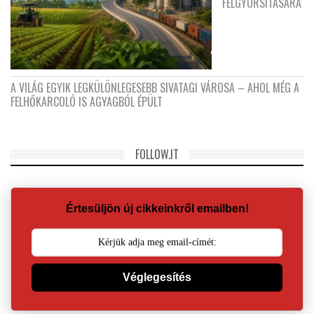
FELGYORSÍTÁSÁRA
A VILÁG EGYIK LEGKÜLÖNLEGESEBB SIVATAGI VÁROSA – AHOL MÉG A
FELHŐKARCOLÓ IS AGYAGBÓL ÉPÜLT
FOLLOW.IT
Értesüljön új cikkeinkről emailben!
Véglegesítés