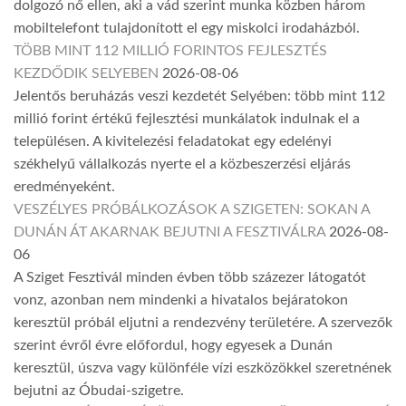
dolgozó nő ellen, aki a vád szerint munka közben három
mobiltelefont tulajdonított el egy miskolci irodaházból.
TÖBB MINT 112 MILLIÓ FORINTOS FEJLESZTÉS
KEZDŐDIK SELYEBEN
2026-08-06
Jelentős beruházás veszi kezdetét Selyében: több mint 112
millió forint értékű fejlesztési munkálatok indulnak el a
településen. A kivitelezési feladatokat egy edelényi
székhelyű vállalkozás nyerte el a közbeszerzési eljárás
eredményeként.
VESZÉLYES PRÓBÁLKOZÁSOK A SZIGETEN: SOKAN A
DUNÁN ÁT AKARNAK BEJUTNI A FESZTIVÁLRA
2026-08-
06
A Sziget Fesztivál minden évben több százezer látogatót
vonz, azonban nem mindenki a hivatalos bejáratokon
keresztül próbál eljutni a rendezvény területére. A szervezők
szerint évről évre előfordul, hogy egyesek a Dunán
keresztül, úszva vagy különféle vízi eszközökkel szeretnének
bejutni az Óbudai-szigetre.