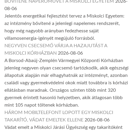
BŐVÍTENÉ NAPERŐMŰVÉT A MISKOLCI EGYETEM
2026-
08-06
Jelentős energetikai fejlesztést tervez a Miskolci Egyetem:
az intézmény bővítené a jelenlegi napelemes rendszerét,
hogy még nagyobb arányban fedezhesse saját
villamosenergia-igényét megújuló forrásból.
NEGYVEN CSECSEMŐ VÁRJA A HAZAJUTÁST A
MISKOLCI KÓRHÁZBAN
2026-08-06
A Borsod-Abaúj-Zemplén Vármegyei Központi Kórházban
jelenleg negyven olyan csecsemő tartózkodik, akik egészségi
állapotuk alapján már elhagyhatnák az intézményt, azonban
családi vagy gyermekvédelmi okok miatt továbbra is kórházi
ellátásban maradnak. Országos szinten több mint 320
gyermek érintett hasonló helyzetben, akik átlagosan több
mint 105 napot töltenek kórházban.
HÁROM MOBILTELEFONT LOPOTT EGY MISKOLCI
TAKARÍTÓ, VÁDAT EMELTEK ELLENE
2026-08-06
Vádat emelt a Miskolci Járási Ügyészség egy takarítóként