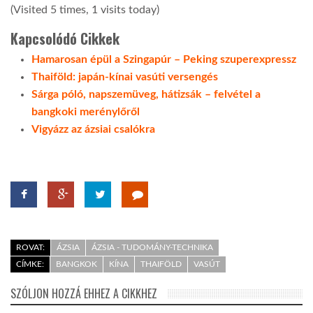
(Visited 5 times, 1 visits today)
Kapcsolódó Cikkek
Hamarosan épül a Szingapúr – Peking szuperexpressz
Thaiföld: japán-kínai vasúti versengés
Sárga póló, napszemüveg, hátizsák – felvétel a
bangkoki merénylőről
Vigyázz az ázsiai csalókra
ROVAT:
ÁZSIA
ÁZSIA - TUDOMÁNY-TECHNIKA
CÍMKE:
BANGKOK
KÍNA
THAIFÖLD
VASÚT
SZÓLJON HOZZÁ EHHEZ A CIKKHEZ