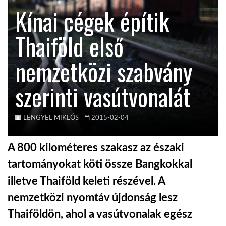
Kínai cégek építik
TROPICALMAGAZIN
Thaiföld első
GLOBOTV
nemzetközi szabvány
szerinti vasútvonalát
AFRIKA TUDÁSTÁR
A NAP SZÉPE
LENGYEL MIKLÓS
2015-02-04
A 800 kilométeres szakasz az északi
LINKTR.EE
tartományokat köti össze Bangkokkal
illetve Thaiföld keleti részével. A
GLOBOZSARU
nemzetközi nyomtáv újdonság lesz
Thaiföldön, ahol a vasútvonalak egész
DOBRAVERO.HU