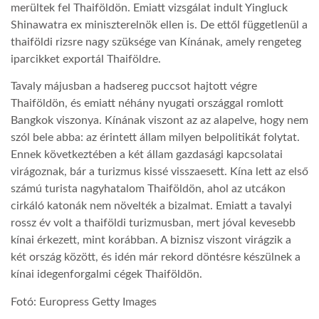
merültek fel Thaiföldön. Emiatt vizsgálat indult Yingluck
Shinawatra ex miniszterelnök ellen is. De ettől függetlenül a
thaiföldi rizsre nagy szüksége van Kínának, amely rengeteg
iparcikket exportál Thaiföldre.
Tavaly májusban a hadsereg puccsot hajtott végre
Thaiföldön, és emiatt néhány nyugati országgal romlott
Bangkok viszonya. Kínának viszont az az alapelve, hogy nem
szól bele abba: az érintett állam milyen belpolitikát folytat.
Ennek következtében a két állam gazdasági kapcsolatai
virágoznak, bár a turizmus kissé visszaesett. Kína lett az első
számú turista nagyhatalom Thaiföldön, ahol az utcákon
cirkáló katonák nem növelték a bizalmat. Emiatt a tavalyi
rossz év volt a thaiföldi turizmusban, mert jóval kevesebb
kínai érkezett, mint korábban. A biznisz viszont virágzik a
két ország között, és idén már rekord döntésre készülnek a
kínai idegenforgalmi cégek Thaiföldön.
Fotó: Europress Getty Images