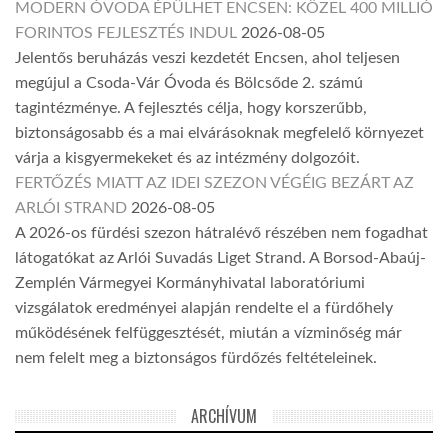
MODERN ÓVODA ÉPÜLHET ENCSEN: KÖZEL 400 MILLIÓ
FORINTOS FEJLESZTÉS INDUL
2026-08-05
Jelentős beruházás veszi kezdetét Encsen, ahol teljesen
megújul a Csoda-Vár Óvoda és Bölcsőde 2. számú
tagintézménye. A fejlesztés célja, hogy korszerűbb,
biztonságosabb és a mai elvárásoknak megfelelő környezet
várja a kisgyermekeket és az intézmény dolgozóit.
FERTŐZÉS MIATT AZ IDEI SZEZON VÉGÉIG BEZÁRT AZ
ARLÓI STRAND
2026-08-05
A 2026-os fürdési szezon hátralévő részében nem fogadhat
látogatókat az Arlói Suvadás Liget Strand. A Borsod-Abaúj-
Zemplén Vármegyei Kormányhivatal laboratóriumi
vizsgálatok eredményei alapján rendelte el a fürdőhely
működésének felfüggesztését, miután a vízminőség már
nem felelt meg a biztonságos fürdőzés feltételeinek.
ARCHÍVUM