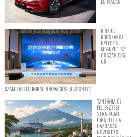
EU PIACÁN
KÍNA ÚJ
KORSZAKOT
NYITOTT:
MEGNYÍLT AZ
ORSZÁG ELSŐ
ŰR-
SZÁMÍTÁSTECHNIKAI INNOVÁCIÓS KÖZPONTJA
TANZÁNIA ÚJ
FEJLESZTÉSI
STRATÉGIÁT
HIRDETETT A
GAZDASÁGI
NÖVEKEDÉS