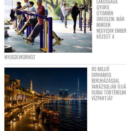
LAKOSSÁGA
GYORS
ÜTEMBEN
ÖREGSZIK: MÁR
MINDEN
NEGYEDIK EMBER
KÖZELÍT A
NYUGDÍJKORHOZ
80 MILLIÓ
DIRHAMOS
BERUHÁZÁSSAL
VARÁZSOLJÁK ÚJJÁ
DUBAI TÖRTÉNELMI
VÍZPARTJÁT