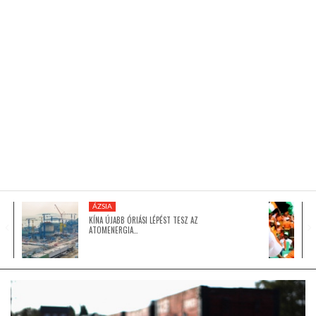
KÖZEL-KELET
AUSZTRÁLIA
A VILÁG ITTHON
MÉDIA
ÁZSIA
KÍNA ÚJABB ÓRIÁSI LÉPÉST TESZ AZ
ATOMENERGIA…
GLOBOTV BP
HÍR3D