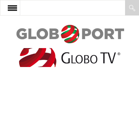
FŐOLDAL
AFRIKA
EURÓPA
ÁZSIA
ÉSZAK-AMERIKA
LATIN-AMERIKA