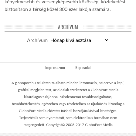
kényelmesebb és versenyképesebb közösségi közlekedést
biztosítson a térség közel 300 ezer lakója számára.
ARCHÍVUM
Archívum
Impresszum
Kapcsolat
A globoport.hu felületén található minden információ, beleértve a képi,
grafikai megjelenítést, az oldalak szerkezetét a GloboPort Média
kizárólagos tulajdona. Mindennemű továbbszolgáltatás,
továbbértékesítés, egészében vagy részleteiben az újraközlés kizárólag a
GloboPort Média előzetes írásbeli hozzájárulásával lehetséges.
Terjesztésük sem nyomtatott, sem elektronikus formában nem
megengedett. Copyright© 2008-2017 GloboPort Média