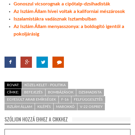
Gonoszul vicsorognak a cipőtalp-dzsihadisták
Az Iszlám Állam hívei voltak a kaliforniai mészárosok
Iszalamistákra vadásznak Isztambulban
Az Iszlám Állam menyasszonya: a boldogító igentől a
pokoljárásig
ROVAT:
KÖZEL-KELET - POLITIKA
CÍMKE:
BEFEJEZÉS
BOMBÁZÁSOK
DZSIHADISTA
EGYESÜLT ARAB EMÍRSÉGEK
F-16
FELFÜGGESZTÉS
ISZLÁM ÁLLAM
KILÉPÉS
MAROKKÓ
V-22 OSPREY
SZÓLJON HOZZÁ EHHEZ A CIKKHEZ