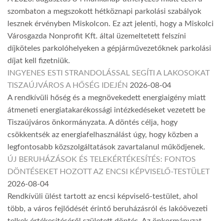
szombaton a megszokott hétköznapi parkolási szabályok
lesznek érvényben Miskolcon. Ez azt jelenti, hogy a Miskolci
Városgazda Nonprofit Kft. által üzemeltetett felszíni
díjköteles parkolóhelyeken a gépjárművezetőknek parkolási
díjat kell fizetniük.
INGYENES ESTI STRANDOLÁSSAL SEGÍTI A LAKOSOKAT
TISZAÚJVÁROS A HŐSÉG IDEJÉN
2026-08-04
A rendkívüli hőség és a megnövekedett energiaigény miatt
átmeneti energiatakarékossági intézkedéseket vezetett be
Tiszaújváros önkormányzata. A döntés célja, hogy
csökkentsék az energiafelhasználást úgy, hogy közben a
legfontosabb közszolgáltatások zavartalanul működjenek.
ÚJ BERUHÁZÁSOK ÉS TELEKÉRTÉKESÍTÉS: FONTOS
DÖNTÉSEKET HOZOTT AZ ENCSI KÉPVISELŐ-TESTÜLET
2026-08-04
Rendkívüli ülést tartott az encsi képviselő-testület, ahol
több, a város fejlődését érintő beruházásról és lakóövezeti
telkek értékesítéséről született döntés. Az önkormányzat