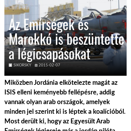
KÖZEL-KELET
Az Emírségek és
Marokkó is beszüntette
AUSZTRÁLIA
a légicsapásokat
A VILÁG ITTHON
SIKORSKY
2015-02-07
MÉDIA
Miközben Jordánia elkötelezte magát az
ISIS elleni keményebb fellépésre, addig
vannak olyan arab országok, amelyek
GLOBOTV BP
minden jel szerint ki is léptek a koalícióból.
Most derült ki, hogy az Egyesült Arab
HÍR3D