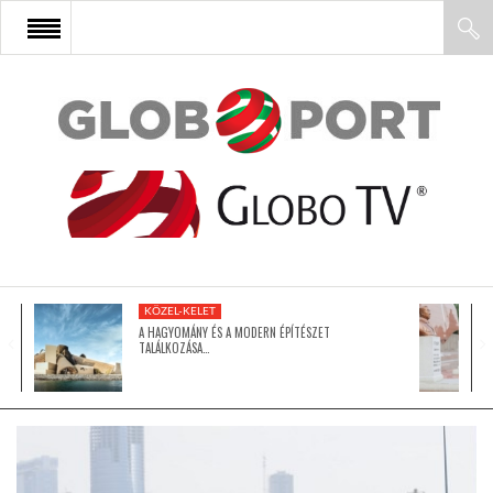
FŐOLDAL
AFRIKA
EURÓPA
KÖZEL-KELET
ÁZSIA
A HAGYOMÁNY ÉS A MODERN ÉPÍTÉSZET
TALÁLKOZÁSA…
ÉSZAK-AMERIKA
LATIN-AMERIKA