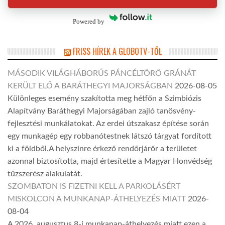
Powered by
FRISS HÍREK A GLOBOTV-TŐL
MÁSODIK VILÁGHÁBORÚS PÁNCÉLTÖRŐ GRÁNÁT
KERÜLT ELŐ A BARÁTHEGYI MAJORSÁGBAN
2026-08-05
Különleges esemény szakította meg hétfőn a Szimbiózis
Alapítvány Baráthegyi Majorságában zajló tanösvény-
fejlesztési munkálatokat. Az erdei útszakasz építése során
egy munkagép egy robbanótestnek látszó tárgyat fordított
ki a földből.A helyszínre érkező rendőrjárőr a területet
azonnal biztosította, majd értesítette a Magyar Honvédség
tűzszerész alakulatát.
SZOMBATON IS FIZETNI KELL A PARKOLÁSÉRT
MISKOLCON A MUNKANAP-ÁTHELYEZÉS MIATT
2026-
08-04
A 2026. augusztus 8-i munkanap-áthelyezés miatt ezen a