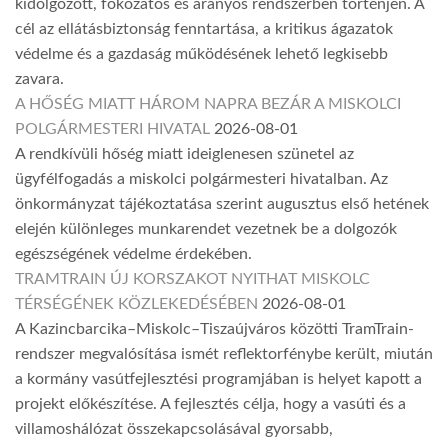
kidolgozott, fokozatos és arányos rendszerben történjen. A
cél az ellátásbiztonság fenntartása, a kritikus ágazatok
védelme és a gazdaság működésének lehető legkisebb
zavara.
A HŐSÉG MIATT HÁROM NAPRA BEZÁR A MISKOLCI
POLGÁRMESTERI HIVATAL
2026-08-01
A rendkívüli hőség miatt ideiglenesen szünetel az
ügyfélfogadás a miskolci polgármesteri hivatalban. Az
önkormányzat tájékoztatása szerint augusztus első hetének
elején különleges munkarendet vezetnek be a dolgozók
egészségének védelme érdekében.
TRAMTRAIN ÚJ KORSZAKOT NYITHAT MISKOLC
TÉRSÉGÉNEK KÖZLEKEDÉSÉBEN
2026-08-01
A Kazincbarcika–Miskolc–Tiszaújváros közötti TramTrain-
rendszer megvalósítása ismét reflektorfénybe került, miután
a kormány vasútfejlesztési programjában is helyet kapott a
projekt előkészítése. A fejlesztés célja, hogy a vasúti és a
villamoshálózat összekapcsolásával gyorsabb,