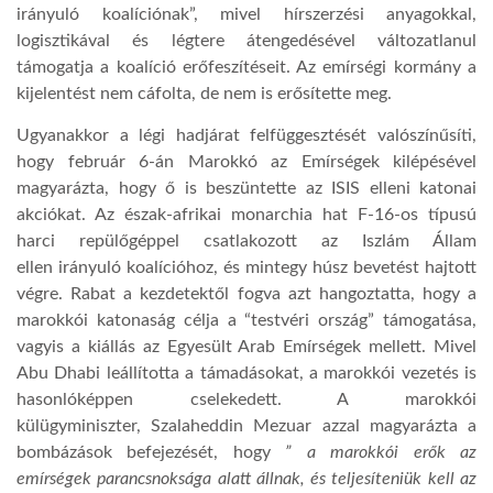
irányuló koalíciónak”, mivel hírszerzési anyagokkal,
logisztikával és légtere átengedésével változatlanul
LATIMO.HU
támogatja a koalíció erőfeszítéseit. Az emírségi kormány a
kijelentést nem cáfolta, de nem is erősítette meg.
GLOBOBOOK
Ugyanakkor a légi hadjárat felfüggesztését valószínűsíti,
hogy február 6-án Marokkó az Emírségek kilépésével
magyarázta, hogy ő is beszüntette az ISIS elleni katonai
akciókat. Az észak-afrikai monarchia hat F-16-os típusú
harci repülőgéppel csatlakozott az Iszlám Állam
ellen irányuló koalícióhoz, és mintegy húsz bevetést hajtott
végre. Rabat a kezdetektől fogva azt hangoztatta, hogy a
marokkói katonaság célja a “testvéri ország” támogatása,
vagyis a kiállás az Egyesült Arab Emírségek mellett. Mivel
Abu Dhabi leállította a támadásokat, a marokkói vezetés is
hasonlóképpen cselekedett. A marokkói
külügyminiszter, Szalaheddin Mezuar azzal magyarázta a
bombázások befejezését, hogy
” a marokkói erők az
emírségek parancsnoksága alatt állnak, és teljesíteniük kell az