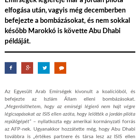
Emírségek légiereje már a jordán pilóta
elfogása után, vagyis még decemberben
TROPICALMAGAZIN
befejezte a bombázásokat, és nem sokkal
később Marokkó is követte Abu Dhabi
GLOBOTV
példáját.
AFRIKA TUDÁSTÁR
A NAP SZÉPE
Az Egyesült Arab Emírségek kivonult a koalícióból, és
LINKTR.EE
befejezte az Iszlám Állam elleni bombázásokat.
„Megerősíthetem, hogy az emírségi légierő nem hajt végre
GLOBOZSARU
légicsapásokat az ISIS ellen azóta, hogy lelőtték a jordán pilóta
repülőgépét”
– nyilatkozta egy amerikai kormányzati forrás
az AFP-nek. Ugyanakkor hozzátette még, hogy Abu Dhabi
DOBRAVERO.HU
továbbra is „értékes partnere és társa lesz az ISIS ellen