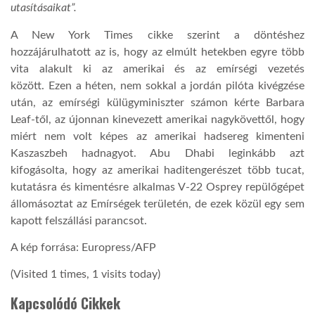
utasításaikat”.
A New York Times cikke szerint a döntéshez
hozzájárulhatott az is, hogy az elmúlt hetekben egyre több
vita alakult ki az amerikai és az emírségi vezetés
között. Ezen a héten, nem sokkal a jordán pilóta kivégzése
után, az emírségi külügyminiszter számon kérte Barbara
Leaf-től, az újonnan kinevezett amerikai nagykövettől, hogy
miért nem volt képes az amerikai hadsereg kimenteni
Kaszaszbeh hadnagyot. Abu Dhabi leginkább azt
kifogásolta, hogy az amerikai haditengerészet több tucat,
kutatásra és kimentésre alkalmas V-22 Osprey repülőgépet
állomásoztat az Emírségek területén, de ezek közül egy sem
kapott felszállási parancsot.
A kép forrása: Europress/AFP
(Visited 1 times, 1 visits today)
Kapcsolódó Cikkek