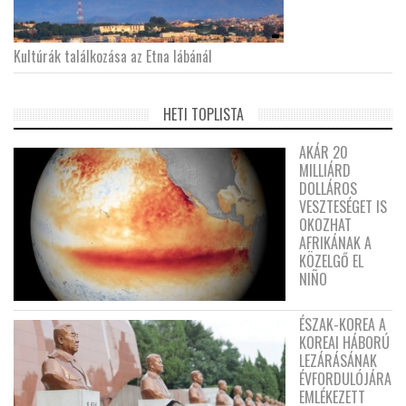
Kultúrák találkozása az Etna lábánál
HETI TOPLISTA
AKÁR 20
MILLIÁRD
DOLLÁROS
VESZTESÉGET IS
OKOZHAT
AFRIKÁNAK A
KÖZELGŐ EL
NIÑO
ÉSZAK-KOREA A
KOREAI HÁBORÚ
LEZÁRÁSÁNAK
ÉVFORDULÓJÁRA
EMLÉKEZETT