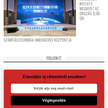
NYITOTT:
MEGNYÍLT AZ
ORSZÁG ELSŐ
ŰR-
SZÁMÍTÁSTECHNIKAI INNOVÁCIÓS KÖZPONTJA
FOLLOW.IT
Értesüljön új cikkeinkről emailben!
Véglegesítés