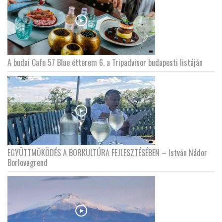
A budai Cafe 57 Blue étterem 6. a Tripadvisor budapesti listáján
EGYÜTTMŰKÖDÉS A BORKULTÚRA FEJLESZTÉSÉBEN – István Nádor
Borlovagrend