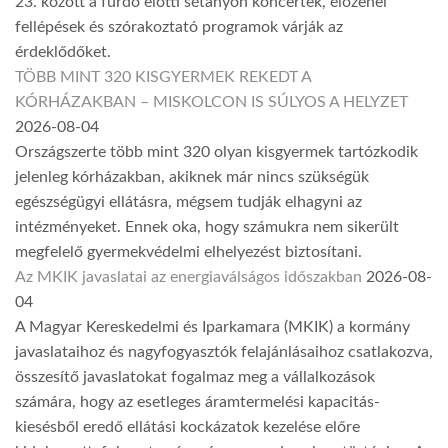
23. között a fürdő előtti sétányon koncertek, élőzenei
fellépések és szórakoztató programok várják az
érdeklődőket.
TÖBB MINT 320 KISGYERMEK REKEDT A
KÓRHÁZAKBAN – MISKOLCON IS SÚLYOS A HELYZET
2026-08-04
Országszerte több mint 320 olyan kisgyermek tartózkodik
jelenleg kórházakban, akiknek már nincs szükségük
egészségügyi ellátásra, mégsem tudják elhagyni az
intézményeket. Ennek oka, hogy számukra nem sikerült
megfelelő gyermekvédelmi elhelyezést biztosítani.
Az MKIK javaslatai az energiaválságos időszakban
2026-08-
04
A Magyar Kereskedelmi és Iparkamara (MKIK) a kormány
javaslataihoz és nagyfogyasztók felajánlásaihoz csatlakozva,
összesítő javaslatokat fogalmaz meg a vállalkozások
számára, hogy az esetleges áramtermelési kapacitás-
kiesésből eredő ellátási kockázatok kezelése előre