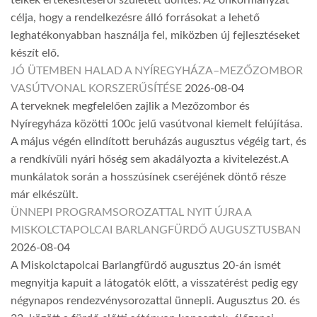
célja, hogy a rendelkezésre álló forrásokat a lehető
leghatékonyabban használja fel, miközben új fejlesztéseket
készít elő.
JÓ ÜTEMBEN HALAD A NYÍREGYHÁZA–MEZŐZOMBOR
VASÚTVONAL KORSZERŰSÍTÉSE
2026-08-04
A terveknek megfelelően zajlik a Mezőzombor és
Nyíregyháza közötti 100c jelű vasútvonal kiemelt felújítása.
A május végén elindított beruházás augusztus végéig tart, és
a rendkívüli nyári hőség sem akadályozta a kivitelezést.A
munkálatok során a hosszúsínek cseréjének döntő része
már elkészült.
ÜNNEPI PROGRAMSOROZATTAL NYIT ÚJRA A
MISKOLCTAPOLCAI BARLANGFÜRDŐ AUGUSZTUSBAN
2026-08-04
A Miskolctapolcai Barlangfürdő augusztus 20-án ismét
megnyitja kapuit a látogatók előtt, a visszatérést pedig egy
négynapos rendezvénysorozattal ünnepli. Augusztus 20. és