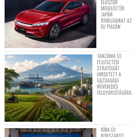
ELŐSZÖR
MEGELŐZTÉK
JAPÁN
RIVÁLISAIKAT AZ
EU PIACÁN
TANZÁNIA ÚJ
FEJLESZTÉSI
STRATÉGIÁT
HIRDETETT A
GAZDASÁGI
NÖVEKEDÉS
FELGYORSÍTÁSÁRA
KÍNA ÚJ
KORSZAKOT