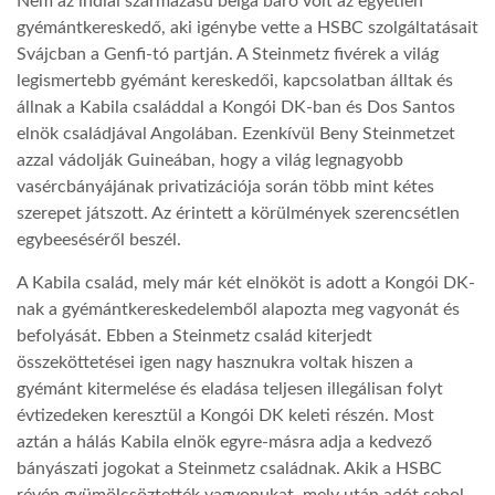
Nem az indiai származású belga báró volt az egyetlen
gyémántkereskedő, aki igénybe vette a HSBC szolgáltatásait
Svájcban a Genfi-tó partján. A Steinmetz fivérek a világ
legismertebb gyémánt kereskedői, kapcsolatban álltak és
állnak a Kabila családdal a Kongói DK-ban és Dos Santos
elnök családjával Angolában. Ezenkívül Beny Steinmetzet
azzal vádolják Guineában, hogy a világ legnagyobb
vasércbányájának privatizációja során több mint kétes
szerepet játszott. Az érintett a körülmények szerencsétlen
egybeeséséről beszél.
A Kabila család, mely már két elnököt is adott a Kongói DK-
nak a gyémántkereskedelemből alapozta meg vagyonát és
befolyását. Ebben a Steinmetz család kiterjedt
összeköttetései igen nagy hasznukra voltak hiszen a
gyémánt kitermelése és eladása teljesen illegálisan folyt
évtizedeken keresztül a Kongói DK keleti részén. Most
aztán a hálás Kabila elnök egyre-másra adja a kedvező
bányászati jogokat a Steinmetz családnak. Akik a HSBC
révén gyümölcsöztették vagyonukat, mely után adót sehol