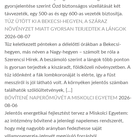
gyorsjelentése szerint Ózd biztonságos vízellátását két
távvezeték, egy 500-as és egy 600-as vezeték biztosítja.
TŰZ ÜTÖTT KI A BEKECSI-HEGYEN, A SZÁRAZ
NÖVÉNYZET MIATT GYORSAN TERJEDTEK A LÁNGOK
2026-08-07
Tűz keletkezett pénteken a délelőtti órákban a Bekecsi-
hegyen, más néven a Nagy-hegyen – számolt be róla a
Szerencsi Hírek. A beszámoló szerint a lángok több ponton
is gyorsan terjedtek a kiszáradt, földközeli növényzetben. A
tűz időnként a fák lombkoronáját is elérte, így a füst
messziről is jól látható volt. A környéken jelentős számban
találhatók szőlőültetvények, […]
BŐVÍTENÉ NAPERŐMŰVÉT A MISKOLCI EGYETEM
2026-
08-06
Jelentős energetikai fejlesztést tervez a Miskolci Egyetem:
az intézmény bővítené a jelenlegi napelemes rendszerét,
hogy még nagyobb arányban fedezhesse saját
villamosenergia-igényét megújuló forrásból.