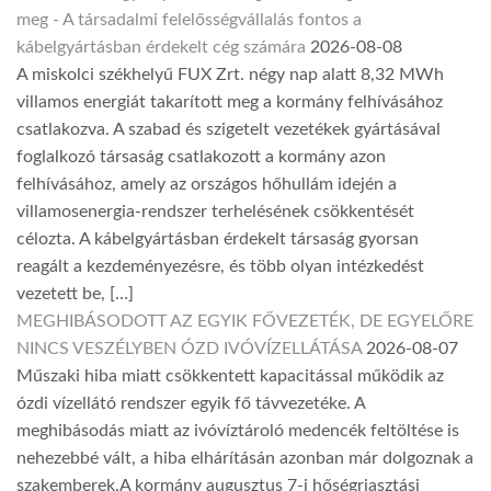
meg - A társadalmi felelősségvállalás fontos a
kábelgyártásban érdekelt cég számára
2026-08-08
A miskolci székhelyű FUX Zrt. négy nap alatt 8,32 MWh
villamos energiát takarított meg a kormány felhívásához
csatlakozva. A szabad és szigetelt vezetékek gyártásával
foglalkozó társaság csatlakozott a kormány azon
felhívásához, amely az országos hőhullám idején a
villamosenergia-rendszer terhelésének csökkentését
célozta. A kábelgyártásban érdekelt társaság gyorsan
reagált a kezdeményezésre, és több olyan intézkedést
vezetett be, […]
MEGHIBÁSODOTT AZ EGYIK FŐVEZETÉK, DE EGYELŐRE
NINCS VESZÉLYBEN ÓZD IVÓVÍZELLÁTÁSA
2026-08-07
Műszaki hiba miatt csökkentett kapacitással működik az
ózdi vízellátó rendszer egyik fő távvezetéke. A
meghibásodás miatt az ivóvíztároló medencék feltöltése is
nehezebbé vált, a hiba elhárításán azonban már dolgoznak a
szakemberek.A kormány augusztus 7-i hőségriasztási