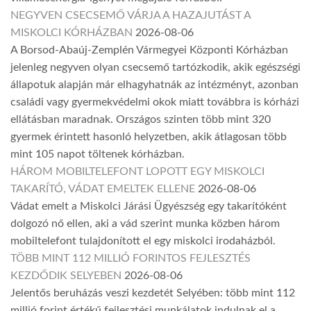
NEGYVEN CSECSEMŐ VÁRJA A HAZAJUTÁST A
MISKOLCI KÓRHÁZBAN
2026-08-06
A Borsod-Abaúj-Zemplén Vármegyei Központi Kórházban
jelenleg negyven olyan csecsemő tartózkodik, akik egészségi
állapotuk alapján már elhagyhatnák az intézményt, azonban
családi vagy gyermekvédelmi okok miatt továbbra is kórházi
ellátásban maradnak. Országos szinten több mint 320
gyermek érintett hasonló helyzetben, akik átlagosan több
mint 105 napot töltenek kórházban.
HÁROM MOBILTELEFONT LOPOTT EGY MISKOLCI
TAKARÍTÓ, VÁDAT EMELTEK ELLENE
2026-08-06
Vádat emelt a Miskolci Járási Ügyészség egy takarítóként
dolgozó nő ellen, aki a vád szerint munka közben három
mobiltelefont tulajdonított el egy miskolci irodaházból.
TÖBB MINT 112 MILLIÓ FORINTOS FEJLESZTÉS
KEZDŐDIK SELYEBEN
2026-08-06
Jelentős beruházás veszi kezdetét Selyében: több mint 112
millió forint értékű fejlesztési munkálatok indulnak el a