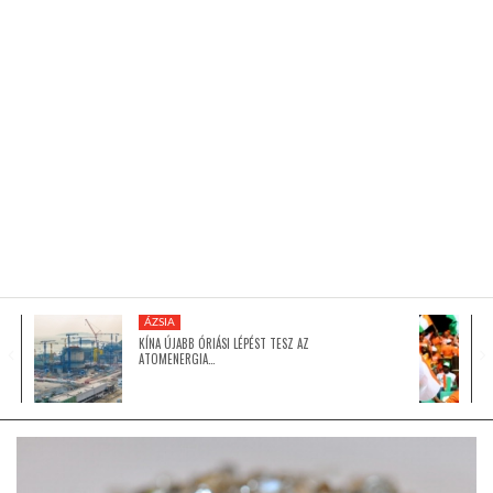
KÖZEL-KELET
AUSZTRÁLIA
A VILÁG ITTHON
MÉDIA
ÁZSIA
KÍNA ÚJABB ÓRIÁSI LÉPÉST TESZ AZ
ATOMENERGIA…
GLOBOTV BP
HÍR3D