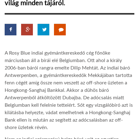
világ minden tájáról.
LATIMO.HU
GLOBOBOOK
A Rosy Blue indiai gyémántkereskedő cég főnöke
márciusban áll a bírái elé Belgiumban. Ott ahol a király
2006-ban bárói rangra emelte Dilip Mehtát. Az indiai báró
Antwerpenben, a gyémántkereskedők Mekkájában tartotta
fenn cégét amíg össze nem veszett az off-shore üzleten a
Hongkong-Sanghaj Bankkal. Akkor a dühös báró
Antwerpenből átköltözött Dubajba. De adócsalás miatt
Belgiumban kell felelnie tetteiért. Sőt egy vizsgálóbíró azt is
kilátásba helyezte, vádat emelhetnek a Hongkong-Sanghaj
Bank ellen is miután az segített az adócsalásban az off-
shore üzletek révén.