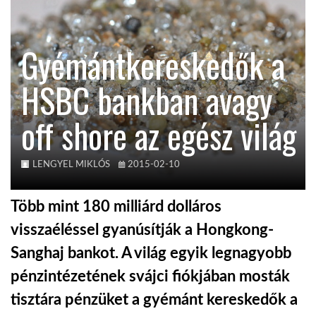
TROPICALMAGAZIN
Gyémántkereskedők a
GLOBOTV
HSBC bankban avagy
off shore az egész világ
AFRIKA TUDÁSTÁR
A NAP SZÉPE
LENGYEL MIKLÓS
2015-02-10
Több mint 180 milliárd dolláros
LINKTR.EE
visszaéléssel gyanúsítják a Hongkong-
Sanghaj bankot. A világ egyik legnagyobb
GLOBOZSARU
pénzintézetének svájci fiókjában mosták
tisztára pénzüket a gyémánt kereskedők a
DOBRAVERO.HU