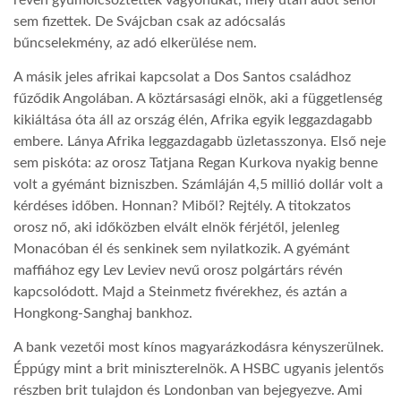
sem fizettek. De Svájcban csak az adócsalás
bűncselekmény, az adó elkerülése nem.
A másik jeles afrikai kapcsolat a Dos Santos családhoz
fűződik Angolában. A köztársasági elnök, aki a függetlenség
kikiáltása óta áll az ország élén, Afrika egyik leggazdagabb
embere. Lánya Afrika leggazdagabb üzletasszonya. Első neje
sem piskóta: az orosz Tatjana Regan Kurkova nyakig benne
volt a gyémánt bizniszben. Számláján 4,5 millió dollár volt a
kérdéses időben. Honnan? Miből? Rejtély. A titokzatos
orosz nő, aki időközben elvált elnök férjétől, jelenleg
Monacóban él és senkinek sem nyilatkozik. A gyémánt
maffiához egy Lev Leviev nevű orosz polgártárs révén
kapcsolódott. Majd a Steinmetz fivérekhez, és aztán a
Hongkong-Sanghaj bankhoz.
A bank vezetői most kínos magyarázkodásra kényszerülnek.
Éppúgy mint a brit miniszterelnök. A HSBC ugyanis jelentős
részben brit tulajdon és Londonban van bejegyezve. Ami