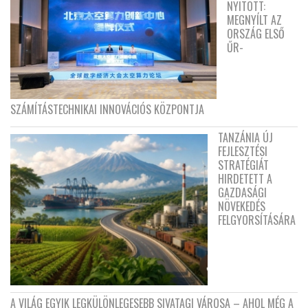
NYITOTT:
MEGNYÍLT AZ
ORSZÁG ELSŐ
ŰR-
SZÁMÍTÁSTECHNIKAI INNOVÁCIÓS KÖZPONTJA
TANZÁNIA ÚJ
FEJLESZTÉSI
STRATÉGIÁT
HIRDETETT A
GAZDASÁGI
NÖVEKEDÉS
FELGYORSÍTÁSÁRA
A VILÁG EGYIK LEGKÜLÖNLEGESEBB SIVATAGI VÁROSA – AHOL MÉG A