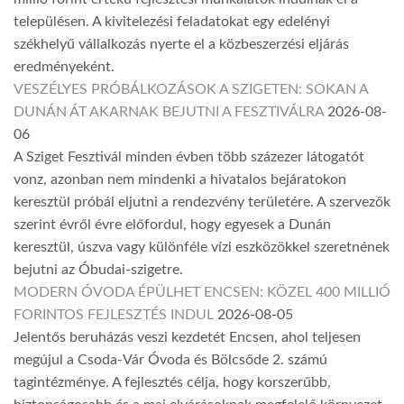
településen. A kivitelezési feladatokat egy edelényi
székhelyű vállalkozás nyerte el a közbeszerzési eljárás
eredményeként.
VESZÉLYES PRÓBÁLKOZÁSOK A SZIGETEN: SOKAN A
DUNÁN ÁT AKARNAK BEJUTNI A FESZTIVÁLRA
2026-08-
06
A Sziget Fesztivál minden évben több százezer látogatót
vonz, azonban nem mindenki a hivatalos bejáratokon
keresztül próbál eljutni a rendezvény területére. A szervezők
szerint évről évre előfordul, hogy egyesek a Dunán
keresztül, úszva vagy különféle vízi eszközökkel szeretnének
bejutni az Óbudai-szigetre.
MODERN ÓVODA ÉPÜLHET ENCSEN: KÖZEL 400 MILLIÓ
FORINTOS FEJLESZTÉS INDUL
2026-08-05
Jelentős beruházás veszi kezdetét Encsen, ahol teljesen
megújul a Csoda-Vár Óvoda és Bölcsőde 2. számú
tagintézménye. A fejlesztés célja, hogy korszerűbb,