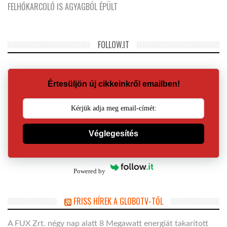
FELHŐKARCOLÓ IS AGYAGBÓL ÉPÜLT
FOLLOW.IT
Értesüljön új cikkeinkről emailben!
Véglegesítés
Powered by
FRISS HÍREK A GLOBOTV-TŐL
A FUX Zrt. négy nap alatt 8 Megawatt energiát takarított