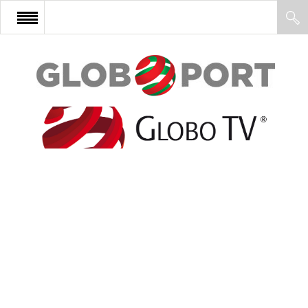
FŐOLDAL
AFRIKA
EURÓPA
ÁZSIA
ÉSZAK-AMERIKA
LATIN-AMERIKA