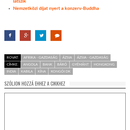
látszik
Nemzetközi díjat nyert a konzerv-Buddha
ROVAT:
AFRIKA - GAZDASÁG
ÁZSIA
ÁZSIA - GAZDASÁG
CÍMKE:
ANGOLA
BANK
BÁRÓ
GYÉMÁNT
HONGKONG
INDIA
KABILA
KÍNA
KONGÓI DK
SZÓLJON HOZZÁ EHHEZ A CIKKHEZ