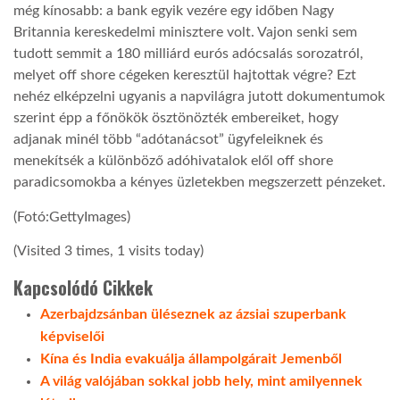
még kínosabb: a bank egyik vezére egy időben Nagy
Britannia kereskedelmi minisztere volt. Vajon senki sem
tudott semmit a 180 milliárd eurós adócsalás sorozatról,
melyet off shore cégeken keresztül hajtottak végre? Ezt
nehéz elképzelni ugyanis a napvilágra jutott dokumentumok
szerint épp a főnökök ösztönözték embereiket, hogy
adjanak minél több “adótanácsot” ügyfeleiknek és
menekítsék a különböző adóhivatalok elől off shore
paradicsomokba a kényes üzletekben megszerzett pénzeket.
(Fotó:GettyImages)
(Visited 3 times, 1 visits today)
Kapcsolódó Cikkek
Azerbajdzsánban üléseznek az ázsiai szuperbank
képviselői
Kína és India evakuálja állampolgárait Jemenből
A világ valójában sokkal jobb hely, mint amilyennek