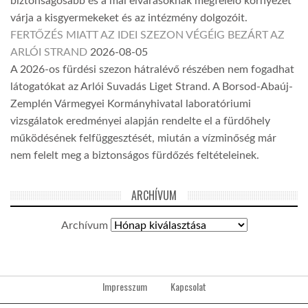
biztonságosabb és a mai elvárásoknak megfelelő környezet
várja a kisgyermekeket és az intézmény dolgozóit.
FERTŐZÉS MIATT AZ IDEI SZEZON VÉGÉIG BEZÁRT AZ
ARLÓI STRAND
2026-08-05
A 2026-os fürdési szezon hátralévő részében nem fogadhat
látogatókat az Arlói Suvadás Liget Strand. A Borsod-Abaúj-
Zemplén Vármegyei Kormányhivatal laboratóriumi
vizsgálatok eredményei alapján rendelte el a fürdőhely
működésének felfüggesztését, miután a vízminőség már
nem felelt meg a biztonságos fürdőzés feltételeinek.
ARCHÍVUM
Archívum
Impresszum
Kapcsolat