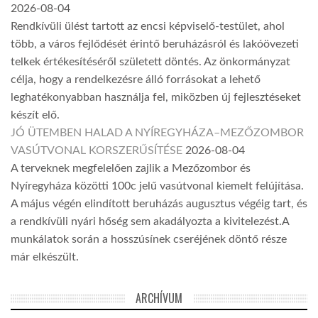
2026-08-04
Rendkívüli ülést tartott az encsi képviselő-testület, ahol
több, a város fejlődését érintő beruházásról és lakóövezeti
telkek értékesítéséről született döntés. Az önkormányzat
célja, hogy a rendelkezésre álló forrásokat a lehető
leghatékonyabban használja fel, miközben új fejlesztéseket
készít elő.
JÓ ÜTEMBEN HALAD A NYÍREGYHÁZA–MEZŐZOMBOR
VASÚTVONAL KORSZERŰSÍTÉSE
2026-08-04
A terveknek megfelelően zajlik a Mezőzombor és
Nyíregyháza közötti 100c jelű vasútvonal kiemelt felújítása.
A május végén elindított beruházás augusztus végéig tart, és
a rendkívüli nyári hőség sem akadályozta a kivitelezést.A
munkálatok során a hosszúsínek cseréjének döntő része
már elkészült.
ARCHÍVUM