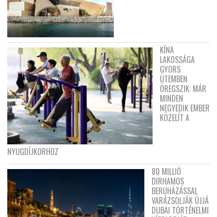
KÍNA
LAKOSSÁGA
GYORS
ÜTEMBEN
ÖREGSZIK: MÁR
MINDEN
NEGYEDIK EMBER
KÖZELÍT A
NYUGDÍJKORHOZ
80 MILLIÓ
DIRHAMOS
BERUHÁZÁSSAL
VARÁZSOLJÁK ÚJJÁ
DUBAI TÖRTÉNELMI