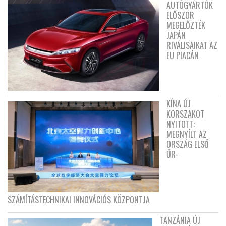
AUTÓGYÁRTÓK
ELŐSZÖR
MEGELŐZTÉK
JAPÁN
RIVÁLISAIKAT AZ
EU PIACÁN
KÍNA ÚJ
KORSZAKOT
NYITOTT:
MEGNYÍLT AZ
ORSZÁG ELSŐ
ŰR-
SZÁMÍTÁSTECHNIKAI INNOVÁCIÓS KÖZPONTJA
TANZÁNIA ÚJ