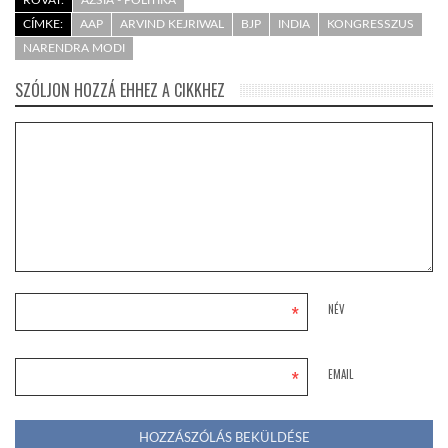
CÍMKE:
AAP
ARVIND KEJRIWAL
BJP
INDIA
KONGRESSZUS
NARENDRA MODI
SZÓLJON HOZZÁ EHHEZ A CIKKHEZ
*
NÉV
*
EMAIL