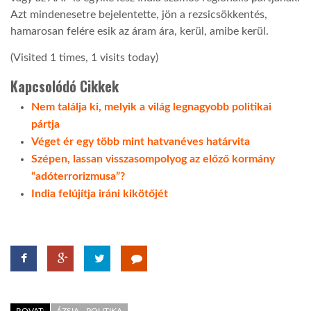
Azt mindenesetre bejelentette, jön a rezsicsökkentés,
hamarosan felére esik az áram ára, kerül, amibe kerül.
(Visited 1 times, 1 visits today)
Kapcsolódó Cikkek
Nem találja ki, melyik a világ legnagyobb politikai
pártja
Véget ér egy több mint hatvanéves határvita
Szépen, lassan visszasompolyog az előző kormány
“adóterrorizmusa”?
India felújítja iráni kikötőjét
ROVAT:
ÁZSIA - POLITIKA