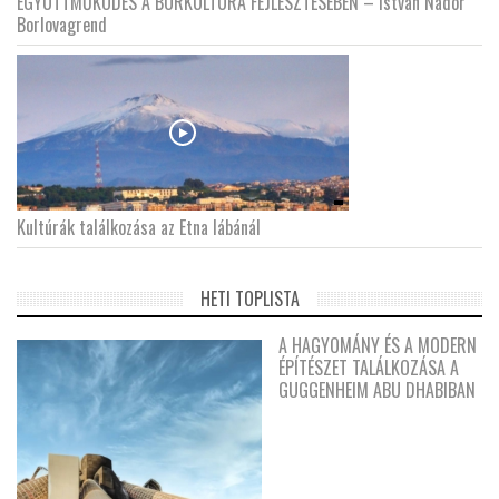
EGYÜTTMŰKÖDÉS A BORKULTÚRA FEJLESZTÉSÉBEN – István Nádor
Borlovagrend
Kultúrák találkozása az Etna lábánál
HETI TOPLISTA
A HAGYOMÁNY ÉS A MODERN
ÉPÍTÉSZET TALÁLKOZÁSA A
GUGGENHEIM ABU DHABIBAN