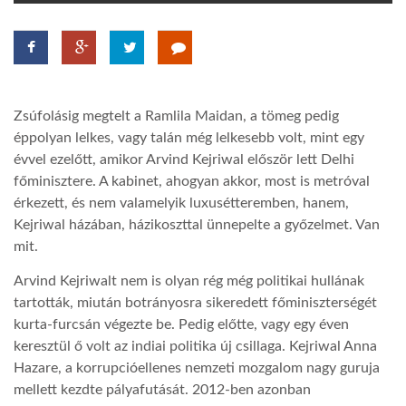
TROPICALMAGAZIN
GLOBOTV
Zsúfolásig megtelt a Ramlila Maidan, a tömeg pedig
éppolyan lelkes, vagy talán még lelkesebb volt, mint egy
AFRIKA TUDÁSTÁR
évvel ezelőtt, amikor Arvind Kejriwal először lett Delhi
főminisztere. A kabinet, ahogyan akkor, most is metróval
érkezett, és nem valamelyik luxusétteremben, hanem,
A NAP SZÉPE
Kejriwal házában, házikoszttal ünnepelte a győzelmet. Van
mit.
LINKTR.EE
Arvind Kejriwalt nem is olyan rég még politikai hullának
tartották, miután botrányosra sikeredett főminiszterségét
kurta-furcsán végezte be. Pedig előtte, vagy egy éven
GLOBOZSARU
keresztül ő volt az indiai politika új csillaga. Kejriwal Anna
Hazare, a korrupcióellenes nemzeti mozgalom nagy guruja
DOBRAVERO.HU
mellett kezdte pályafutását. 2012-ben azonban