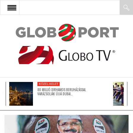
FŐOLDAL
AFRIKA
EURÓPA
KÖZEL-KELET
ÁZSIA
80 MILLIÓ DIRHAMOS BERUHÁZÁSSAL
VARÁZSOLJÁK ÚJJÁ DUBAI…
ÉSZAK-AMERIKA
LATIN-AMERIKA