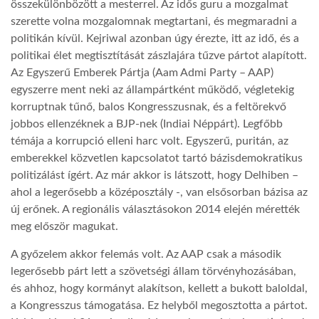
összekülönbözött a mesterrel. Az idős guru a mozgalmat
szerette volna mozgalomnak megtartani, és megmaradni a
LATIMO.HU
politikán kívül. Kejriwal azonban úgy érezte, itt az idő, és a
politikai élet megtisztítását zászlajára tűzve pártot alapított.
Az Egyszerű Emberek Pártja (Aam Admi Party – AAP)
GLOBOBOOK
egyszerre ment neki az állampártként működő, végletekig
korruptnak tűnő, balos Kongresszusnak, és a feltörekvő
jobbos ellenzéknek a BJP-nek (Indiai Néppárt). Legfőbb
témája a korrupció elleni harc volt. Egyszerű, puritán, az
emberekkel közvetlen kapcsolatot tartó bázisdemokratikus
politizálást ígért. Az már akkor is látszott, hogy Delhiben –
ahol a legerősebb a középosztály -, van elsősorban bázisa az
új erőnek. A regionális választásokon 2014 elején mérették
meg először magukat.
A győzelem akkor felemás volt. Az AAP csak a második
legerősebb párt lett a szövetségi állam törvényhozásában,
és ahhoz, hogy kormányt alakítson, kellett a bukott baloldal,
a Kongresszus támogatása. Ez helyből megosztotta a pártot.