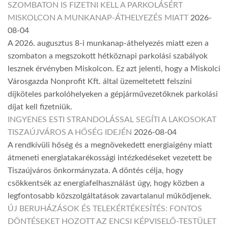
SZOMBATON IS FIZETNI KELL A PARKOLÁSÉRT
MISKOLCON A MUNKANAP-ÁTHELYEZÉS MIATT
2026-
08-04
A 2026. augusztus 8-i munkanap-áthelyezés miatt ezen a
szombaton a megszokott hétköznapi parkolási szabályok
lesznek érvényben Miskolcon. Ez azt jelenti, hogy a Miskolci
Városgazda Nonprofit Kft. által üzemeltetett felszíni
díjköteles parkolóhelyeken a gépjárművezetőknek parkolási
díjat kell fizetniük.
INGYENES ESTI STRANDOLÁSSAL SEGÍTI A LAKOSOKAT
TISZAÚJVÁROS A HŐSÉG IDEJÉN
2026-08-04
A rendkívüli hőség és a megnövekedett energiaigény miatt
átmeneti energiatakarékossági intézkedéseket vezetett be
Tiszaújváros önkormányzata. A döntés célja, hogy
csökkentsék az energiafelhasználást úgy, hogy közben a
legfontosabb közszolgáltatások zavartalanul működjenek.
ÚJ BERUHÁZÁSOK ÉS TELEKÉRTÉKESÍTÉS: FONTOS
DÖNTÉSEKET HOZOTT AZ ENCSI KÉPVISELŐ-TESTÜLET