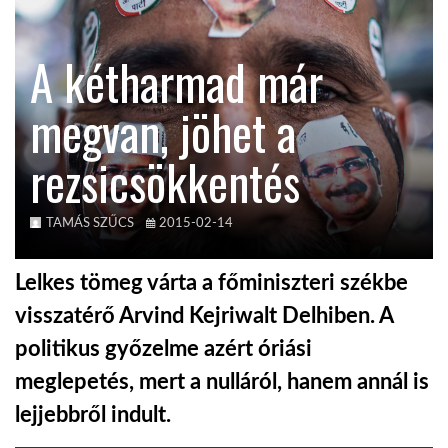
KÖZEL-KELET
A kétharmad már
megvan, jöhet a
AUSZTRÁLIA
rezsicsökkentés
A VILÁG ITTHON
TAMÁS SZŰCS
2015-02-14
MÉDIA
Lelkes tömeg várta a főminiszteri székbe
visszatérő Arvind Kejriwalt Delhiben. A
politikus győzelme azért óriási
GLOBOTV BP
meglepetés, mert a nulláról, hanem annál is
lejjebbről indult.
HÍR3D