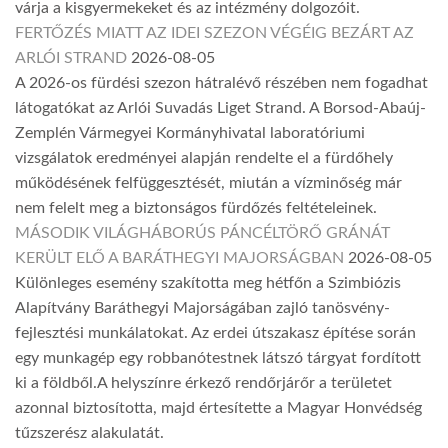
várja a kisgyermekeket és az intézmény dolgozóit.
FERTŐZÉS MIATT AZ IDEI SZEZON VÉGÉIG BEZÁRT AZ
ARLÓI STRAND
2026-08-05
A 2026-os fürdési szezon hátralévő részében nem fogadhat
látogatókat az Arlói Suvadás Liget Strand. A Borsod-Abaúj-
Zemplén Vármegyei Kormányhivatal laboratóriumi
vizsgálatok eredményei alapján rendelte el a fürdőhely
működésének felfüggesztését, miután a vízminőség már
nem felelt meg a biztonságos fürdőzés feltételeinek.
MÁSODIK VILÁGHÁBORÚS PÁNCÉLTÖRŐ GRÁNÁT
KERÜLT ELŐ A BARÁTHEGYI MAJORSÁGBAN
2026-08-05
Különleges esemény szakította meg hétfőn a Szimbiózis
Alapítvány Baráthegyi Majorságában zajló tanösvény-
fejlesztési munkálatokat. Az erdei útszakasz építése során
egy munkagép egy robbanótestnek látszó tárgyat fordított
ki a földből.A helyszínre érkező rendőrjárőr a területet
azonnal biztosította, majd értesítette a Magyar Honvédség
tűzszerész alakulatát.