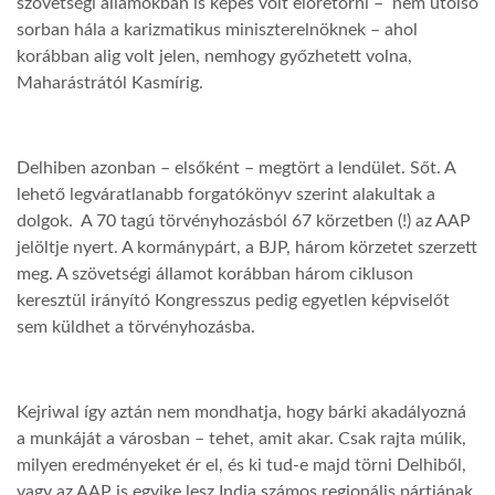
szövetségi államokban is képes volt előretörni – nem utolsó
sorban hála a karizmatikus miniszterelnöknek – ahol
korábban alig volt jelen, nemhogy győzhetett volna,
Maharástrától Kasmírig.
Delhiben azonban – elsőként – megtört a lendület. Sőt. A
lehető legváratlanabb forgatókönyv szerint alakultak a
dolgok. A 70 tagú törvényhozásból 67 körzetben (!) az AAP
jelöltje nyert. A kormánypárt, a BJP, három körzetet szerzett
meg. A szövetségi államot korábban három cikluson
keresztül irányító Kongresszus pedig egyetlen képviselőt
sem küldhet a törvényhozásba.
Kejriwal így aztán nem mondhatja, hogy bárki akadályozná
a munkáját a városban – tehet, amit akar. Csak rajta múlik,
milyen eredményeket ér el, és ki tud-e majd törni Delhiből,
vagy az AAP is egyike lesz India számos regionális pártjának.