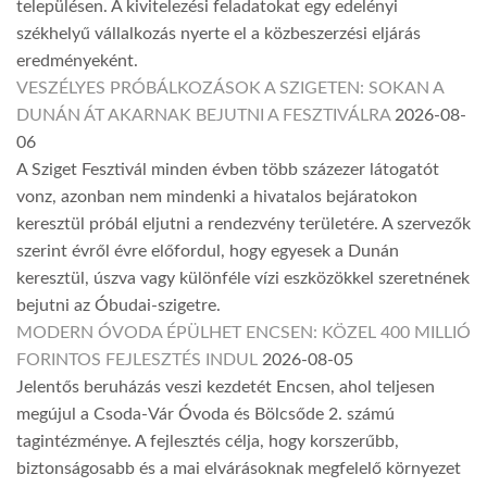
településen. A kivitelezési feladatokat egy edelényi
székhelyű vállalkozás nyerte el a közbeszerzési eljárás
eredményeként.
VESZÉLYES PRÓBÁLKOZÁSOK A SZIGETEN: SOKAN A
DUNÁN ÁT AKARNAK BEJUTNI A FESZTIVÁLRA
2026-08-
06
A Sziget Fesztivál minden évben több százezer látogatót
vonz, azonban nem mindenki a hivatalos bejáratokon
keresztül próbál eljutni a rendezvény területére. A szervezők
szerint évről évre előfordul, hogy egyesek a Dunán
keresztül, úszva vagy különféle vízi eszközökkel szeretnének
bejutni az Óbudai-szigetre.
MODERN ÓVODA ÉPÜLHET ENCSEN: KÖZEL 400 MILLIÓ
FORINTOS FEJLESZTÉS INDUL
2026-08-05
Jelentős beruházás veszi kezdetét Encsen, ahol teljesen
megújul a Csoda-Vár Óvoda és Bölcsőde 2. számú
tagintézménye. A fejlesztés célja, hogy korszerűbb,
biztonságosabb és a mai elvárásoknak megfelelő környezet