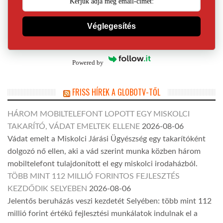
Véglegesítés
Powered by
FRISS HÍREK A GLOBOTV-TŐL
HÁROM MOBILTELEFONT LOPOTT EGY MISKOLCI
TAKARÍTÓ, VÁDAT EMELTEK ELLENE
2026-08-06
Vádat emelt a Miskolci Járási Ügyészség egy takarítóként
dolgozó nő ellen, aki a vád szerint munka közben három
mobiltelefont tulajdonított el egy miskolci irodaházból.
TÖBB MINT 112 MILLIÓ FORINTOS FEJLESZTÉS
KEZDŐDIK SELYEBEN
2026-08-06
Jelentős beruházás veszi kezdetét Selyében: több mint 112
millió forint értékű fejlesztési munkálatok indulnak el a