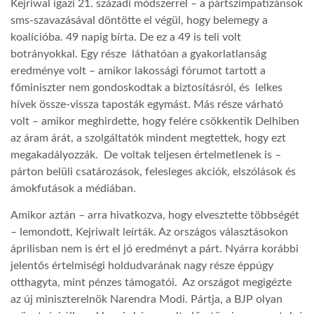
Kejriwal igazi 21. századi módszerrel – a pártszimpatizánsok
sms-szavazásával döntötte el végül, hogy belemegy a
koalícióba. 49 napig bírta. De ez a 49 is teli volt
botrányokkal. Egy része láthatóan a gyakorlatlanság
eredménye volt – amikor lakossági fórumot tartott a
főminiszter nem gondoskodtak a biztosításról, és lelkes
hívek össze-vissza taposták egymást. Más része várható
volt – amikor meghirdette, hogy felére csökkentik Delhiben
az áram árát, a szolgáltatók mindent megtettek, hogy ezt
megakadályozzák. De voltak teljesen értelmetlenek is –
párton belüli csatározások, felesleges akciók, elszólások és
ámokfutások a médiában.
Amikor aztán – arra hivatkozva, hogy elvesztette többségét
– lemondott, Kejriwalt leírták. Az országos választásokon
áprilisban nem is ért el jó eredményt a párt. Nyárra korábbi
jelentős értelmiségi holdudvarának nagy része éppúgy
otthagyta, mint pénzes támogatói. Az országot megigézte
az új miniszterelnök Narendra Modi. Pártja, a BJP olyan