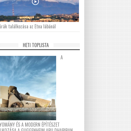
́rák találkozása az Etna lábánál
HETI TOPLISTA
A
YOMÁNY ÉS A MODERN ÉPÍTÉSZET
ÁLKOZÁSA A GUGGENHEIM ABU DHABIBAN