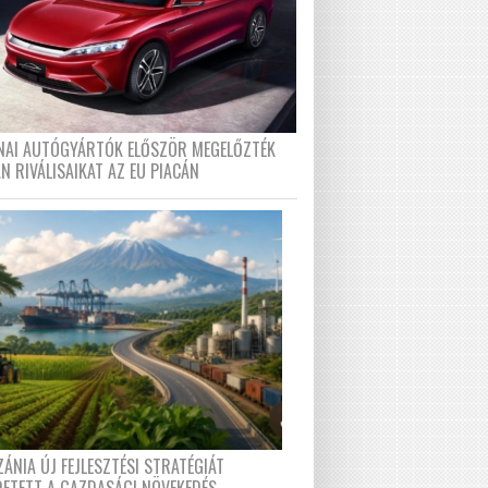
ÍNAI AUTÓGYÁRTÓK ELŐSZÖR MEGELŐZTÉK
N RIVÁLISAIKAT AZ EU PIACÁN
ÁNIA ÚJ FEJLESZTÉSI STRATÉGIÁT