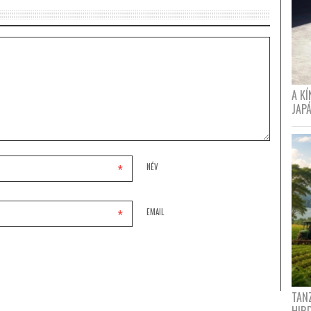
A K
JAPÁ
*
NÉV
*
EMAIL
TANZ