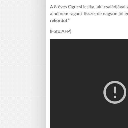
A 8 éves Ogucsi Icsika, aki családjával
a hó nem ragadt össze, de nagyon jól é
rekordot.”
(Fotó:AFP)