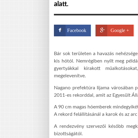
alatt.
Facebook
Google +
Bár sok területen a havazás nehézség
kis hótól. Nemrégiben nyílt meg példá
gyertyákkal kirakott műalkotások
megelevenítve.
Nagano prefektúra Iijama városában p
2011-es rekorddal, amit az Egyesült Ál
A 90 cm magas hóemberek mindegyikét s
A rekord felállításánál a karok és az ar
A rendezvény szervezői később megka
bizottságától.