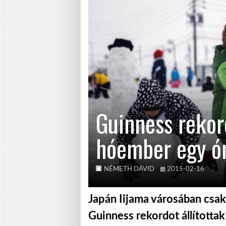
Guinness reko
hóember egy ór
NÉMETH DÁVID
2015-02-16
Japán Iijama városában csa
Guinness rekordot állította