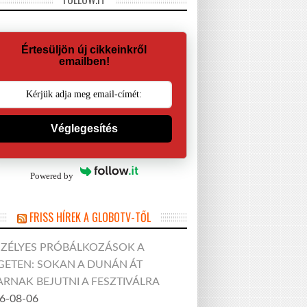
Értesüljön új cikkeinkről
emailben!
Véglegesítés
Powered by
FRISS HÍREK A GLOBOTV-TŐL
SZÉLYES PRÓBÁLKOZÁSOK A
GETEN: SOKAN A DUNÁN ÁT
RNAK BEJUTNI A FESZTIVÁLRA
6-08-06