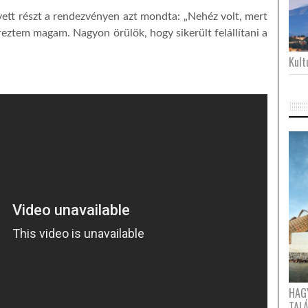
 vett részt a rendezvényen azt mondta: „Nehéz volt, mert
reztem magam. Nagyon örülök, hogy sikerült felállítani a
Kultu
HAG
TAL