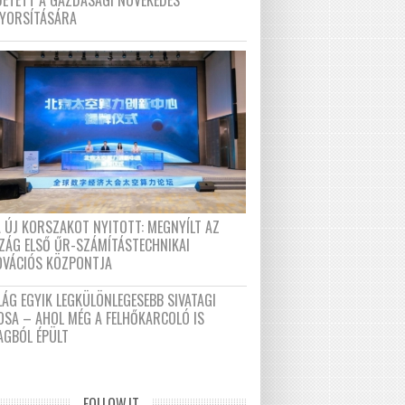
DETETT A GAZDASÁGI NÖVEKEDÉS
GYORSÍTÁSÁRA
A ÚJ KORSZAKOT NYITOTT: MEGNYÍLT AZ
ZÁG ELSŐ ŰR-SZÁMÍTÁSTECHNIKAI
OVÁCIÓS KÖZPONTJA
LÁG EGYIK LEGKÜLÖNLEGESEBB SIVATAGI
OSA – AHOL MÉG A FELHŐKARCOLÓ IS
AGBÓL ÉPÜLT
FOLLOW.IT