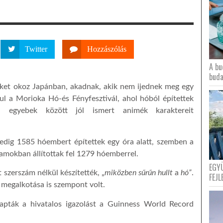
Twitter
Hozzászólás
A bu
buda
eket okoz Japánban, akadnak, akik nem ijednek meg egy
ul a Morioka Hó-és Fényfesztivál, ahol hóból építettek
at, egyebek között jól ismert animék karaktereit
edig 1585 hóembert építettek egy óra alatt, szemben a
lamokban állítottak fel 1279 hóemberrel.
EGY
zerszám nélkül készítették, „
miközben sűrűn hullt
a
hó”
.
FEJL
c megalkotása is szempont volt.
pták a hivatalos igazolást a Guinness World Record