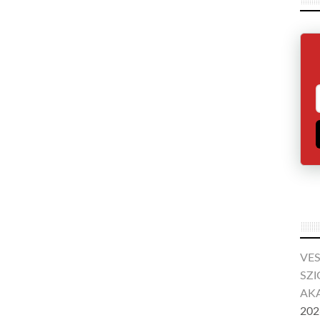
VE
SZI
AKA
202