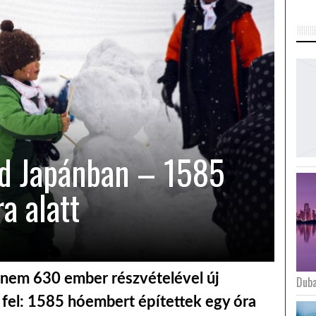
rd Japánban – 1585
a alatt
knem 630 ember részvételével új
Duba
k fel: 1585 hóembert építettek egy óra