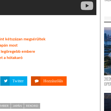
int kétszázan megsérültek
Japán most
ág legöregebb embere
et a hótakaró
202
Twitter
Hozzászólás
OPE
EMBER
JAPÁN
REKORD