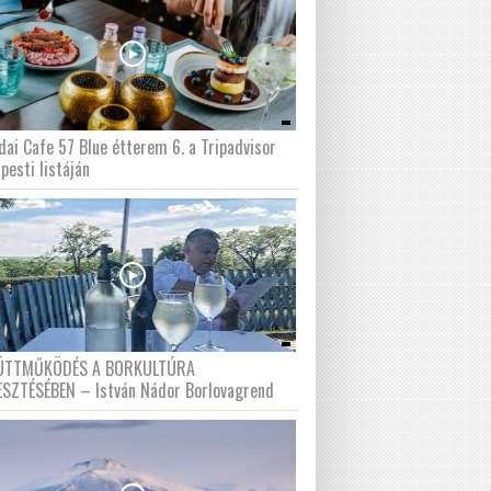
dai Cafe 57 Blue étterem 6. a Tripadvisor
pesti listáján
ÜTTMŰKÖDÉS A BORKULTÚRA
ESZTÉSÉBEN – István Nádor Borlovagrend