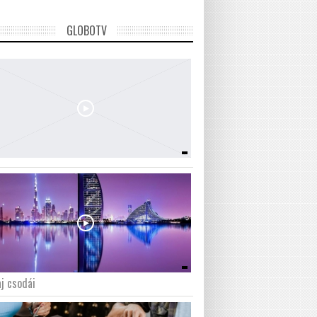
GLOBOTV
j csodái