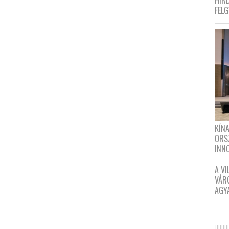
HIR
FEL
KÍN
ORS
INN
A VI
VÁR
AGY