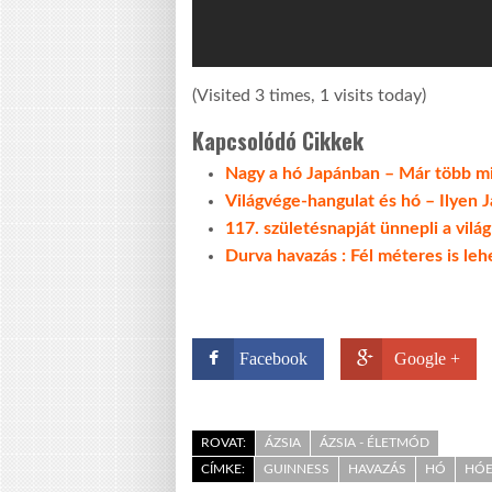
(Visited 3 times, 1 visits today)
Kapcsolódó Cikkek
Nagy a hó Japánban – Már több m
Világvége-hangulat és hó – Ilyen 
117. születésnapját ünnepli a vil
Durva havazás : Fél méteres is leh
Facebook
Google +
ROVAT:
ÁZSIA
ÁZSIA - ÉLETMÓD
CÍMKE:
GUINNESS
HAVAZÁS
HÓ
HÓ