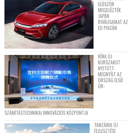
ELŐSZÖR
MEGELŐZTÉK
JAPÁN
RIVÁLISAIKAT AZ
EU PIACÁN
KÍNA ÚJ
KORSZAKOT
NYITOTT:
MEGNYÍLT AZ
ORSZÁG ELSŐ
ŰR-
SZÁMÍTÁSTECHNIKAI INNOVÁCIÓS KÖZPONTJA
TANZÁNIA ÚJ
FEJLESZTÉSI