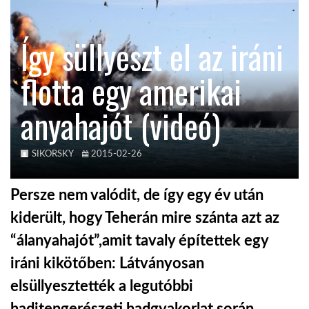
KÖZEL-KELET
Így süllyeszt el az iráni
flotta egy amerikai
AUSZTRÁLIA
anyahajót (videó)
A VILÁG ITTHON
SIKORSKY
2015-02-26
MÉDIA
Persze nem valódit, de így egy év után
kiderült, hogy Teherán mire szánta azt az
“álanyahajót”,amit tavaly építettek egy
GLOBOTV BP
iráni kikötőben: Látványosan
elsüllyesztették a legutóbbi
HÍR3D