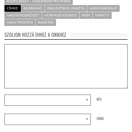
KÖZEL-KELET - TUDOMÁNY-TECHNIKA
CÍMKE:
ANYAHAJÓ
BALLISZTIKUS RAKÉTA
HADGYAKORLAT
HADITENGERÉSZET
HORMUZI-SZOROS
IRÁN
MAKETT
NAGY PRÓFÉTA
RAKÉTÁK
SZÓLJON HOZZÁ EHHEZ A CIKKHEZ
*
NÉV
*
EMAIL