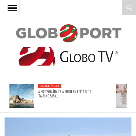
FŐOLDAL
AFRIKA
EURÓPA
KÖZEL-KELET
ÁZSIA
A HAGYOMÁNY ÉS A MODERN ÉPÍTÉSZET
TALÁLKOZÁSA…
ÉSZAK-AMERIKA
LATIN-AMERIKA