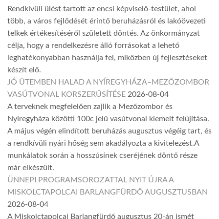
Rendkívüli ülést tartott az encsi képviselő-testület, ahol
több, a város fejlődését érintő beruházásról és lakóövezeti
telkek értékesítéséről született döntés. Az önkormányzat
célja, hogy a rendelkezésre álló forrásokat a lehető
leghatékonyabban használja fel, miközben új fejlesztéseket
készít elő.
JÓ ÜTEMBEN HALAD A NYÍREGYHÁZA–MEZŐZOMBOR
VASÚTVONAL KORSZERŰSÍTÉSE
2026-08-04
A terveknek megfelelően zajlik a Mezőzombor és
Nyíregyháza közötti 100c jelű vasútvonal kiemelt felújítása.
A május végén elindított beruházás augusztus végéig tart, és
a rendkívüli nyári hőség sem akadályozta a kivitelezést.A
munkálatok során a hosszúsínek cseréjének döntő része
már elkészült.
ÜNNEPI PROGRAMSOROZATTAL NYIT ÚJRA A
MISKOLCTAPOLCAI BARLANGFÜRDŐ AUGUSZTUSBAN
2026-08-04
A Miskolctapolcai Barlangfürdő augusztus 20-án ismét