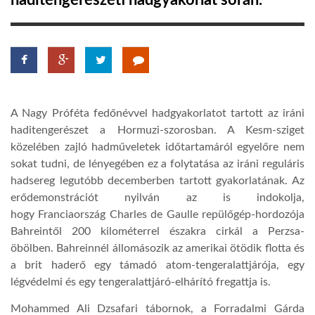
haditengerészeti hadgyakorlat során.
TROPICALMAGAZIN
GLOBOTV
A Nagy Próféta fedőnévvel hadgyakorlatot tartott az iráni
AFRIKA TUDÁSTÁR
haditengerészet a Hormuzi-szorosban. A Kesm-sziget
közelében zajló hadműveletek időtartamáról egyelőre nem
sokat tudni, de lényegében ez a folytatása az iráni reguláris
A NAP SZÉPE
hadsereg legutóbb decemberben tartott gyakorlatának. Az
erődemonstrációt nyilván az is indokolja,
LINKTR.EE
hogy Franciaország Charles de Gaulle repülőgép-hordozója
Bahreintől 200 kilométerrel északra cirkál a Perzsa-
öbölben. Bahreinnél állomásozik az amerikai ötödik flotta és
GLOBOZSARU
a brit haderő egy támadó atom-tengeralattjárója, egy
légvédelmi és egy tengeralattjáró-elhárító fregattja is.
DOBRAVERO.HU
Mohammed Ali Dzsafari tábornok, a Forradalmi Gárda