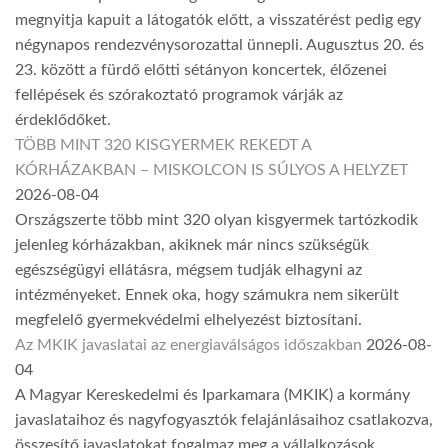
megnyitja kapuit a látogatók előtt, a visszatérést pedig egy
négynapos rendezvénysorozattal ünnepli. Augusztus 20. és
23. között a fürdő előtti sétányon koncertek, élőzenei
fellépések és szórakoztató programok várják az
érdeklődőket.
TÖBB MINT 320 KISGYERMEK REKEDT A
KÓRHÁZAKBAN – MISKOLCON IS SÚLYOS A HELYZET
2026-08-04
Országszerte több mint 320 olyan kisgyermek tartózkodik
jelenleg kórházakban, akiknek már nincs szükségük
egészségügyi ellátásra, mégsem tudják elhagyni az
intézményeket. Ennek oka, hogy számukra nem sikerült
megfelelő gyermekvédelmi elhelyezést biztosítani.
Az MKIK javaslatai az energiaválságos időszakban
2026-08-
04
A Magyar Kereskedelmi és Iparkamara (MKIK) a kormány
javaslataihoz és nagyfogyasztók felajánlásaihoz csatlakozva,
összesítő javaslatokat fogalmaz meg a vállalkozások