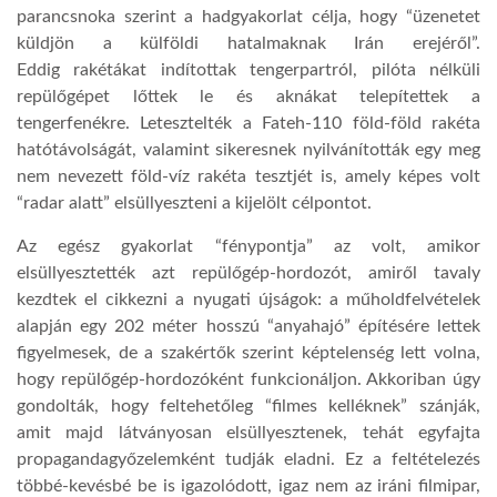
parancsnoka szerint a hadgyakorlat célja, hogy “üzenetet
küldjön a külföldi hatalmaknak Irán erejéről”.
LATIMO.HU
Eddig rakétákat indítottak tengerpartról, pilóta nélküli
repülőgépet lőttek le és aknákat telepítettek a
GLOBOBOOK
tengerfenékre. Letesztelték a Fateh-110 föld-föld rakéta
hatótávolságát, valamint sikeresnek nyilvánították egy meg
nem nevezett föld-víz rakéta tesztjét is, amely képes volt
“radar alatt” elsüllyeszteni a kijelölt célpontot.
Az egész gyakorlat “fénypontja” az volt, amikor
elsüllyesztették azt repülőgép-hordozót, amiről tavaly
kezdtek el cikkezni a nyugati újságok: a műholdfelvételek
alapján egy 202 méter hosszú “anyahajó” építésére lettek
figyelmesek, de a szakértők szerint képtelenség lett volna,
hogy repülőgép-hordozóként funkcionáljon. Akkoriban úgy
gondolták, hogy feltehetőleg “filmes kelléknek” szánják,
amit majd látványosan elsüllyesztenek, tehát egyfajta
propagandagyőzelemként tudják eladni. Ez a feltételezés
többé-kevésbé be is igazolódott, igaz nem az iráni filmipar,