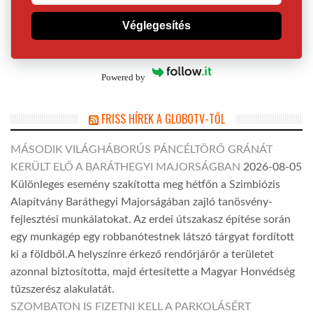
Véglegesítés
Powered by
FRISS HÍREK A GLOBOTV-TŐL
MÁSODIK VILÁGHÁBORÚS PÁNCÉLTÖRŐ GRÁNÁT
KERÜLT ELŐ A BARÁTHEGYI MAJORSÁGBAN
2026-08-05
Különleges esemény szakította meg hétfőn a Szimbiózis
Alapítvány Baráthegyi Majorságában zajló tanösvény-
fejlesztési munkálatokat. Az erdei útszakasz építése során
egy munkagép egy robbanótestnek látszó tárgyat fordított
ki a földből.A helyszínre érkező rendőrjárőr a területet
azonnal biztosította, majd értesítette a Magyar Honvédség
tűzszerész alakulatát.
SZOMBATON IS FIZETNI KELL A PARKOLÁSÉRT