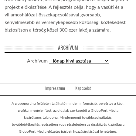
projekt előkészítése. A fejlesztés célja, hogy a vasúti és a
villamoshálózat összekapcsolásával gyorsabb,
kényelmesebb és versenyképesebb közösségi közlekedést
biztosítson a térség közel 300 ezer lakója számára.
ARCHÍVUM
Archívum
Impresszum
Kapcsolat
A globoport.hu felületén található minden információ, beleértve a képi,
grafikai megjelenítést, az oldalak szerkezetét a GloboPort Média
kizárólagos tulajdona. Mindennemű továbbszolgáltatás,
továbbértékesítés, egészében vagy részleteiben az újraközlés kizárólag a
GloboPort Média előzetes írásbeli hozzájárulásával lehetséges.