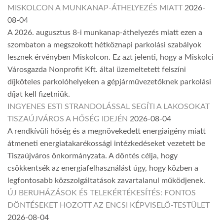
MISKOLCON A MUNKANAP-ÁTHELYEZÉS MIATT
2026-
08-04
A 2026. augusztus 8-i munkanap-áthelyezés miatt ezen a
szombaton a megszokott hétköznapi parkolási szabályok
lesznek érvényben Miskolcon. Ez azt jelenti, hogy a Miskolci
Városgazda Nonprofit Kft. által üzemeltetett felszíni
díjköteles parkolóhelyeken a gépjárművezetőknek parkolási
díjat kell fizetniük.
INGYENES ESTI STRANDOLÁSSAL SEGÍTI A LAKOSOKAT
TISZAÚJVÁROS A HŐSÉG IDEJÉN
2026-08-04
A rendkívüli hőség és a megnövekedett energiaigény miatt
átmeneti energiatakarékossági intézkedéseket vezetett be
Tiszaújváros önkormányzata. A döntés célja, hogy
csökkentsék az energiafelhasználást úgy, hogy közben a
legfontosabb közszolgáltatások zavartalanul működjenek.
ÚJ BERUHÁZÁSOK ÉS TELEKÉRTÉKESÍTÉS: FONTOS
DÖNTÉSEKET HOZOTT AZ ENCSI KÉPVISELŐ-TESTÜLET
2026-08-04