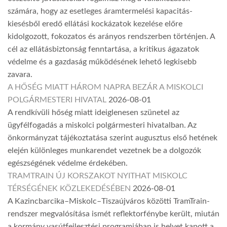
számára, hogy az esetleges áramtermelési kapacitás-
kiesésből eredő ellátási kockázatok kezelése előre
kidolgozott, fokozatos és arányos rendszerben történjen. A
cél az ellátásbiztonság fenntartása, a kritikus ágazatok
védelme és a gazdaság működésének lehető legkisebb
zavara.
A HŐSÉG MIATT HÁROM NAPRA BEZÁR A MISKOLCI
POLGÁRMESTERI HIVATAL
2026-08-01
A rendkívüli hőség miatt ideiglenesen szünetel az
ügyfélfogadás a miskolci polgármesteri hivatalban. Az
önkormányzat tájékoztatása szerint augusztus első hetének
elején különleges munkarendet vezetnek be a dolgozók
egészségének védelme érdekében.
TRAMTRAIN ÚJ KORSZAKOT NYITHAT MISKOLC
TÉRSÉGÉNEK KÖZLEKEDÉSÉBEN
2026-08-01
A Kazincbarcika–Miskolc–Tiszaújváros közötti TramTrain-
rendszer megvalósítása ismét reflektorfénybe került, miután
a kormány vasútfejlesztési programjában is helyet kapott a