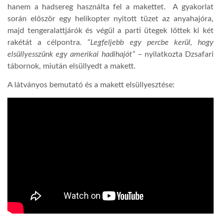
hanem a hadsereg használta fel a makettet. A gyakorlat
során először egy helikopter nyitott tüzet az anyahajóra,
majd tengeralattjárók és végül a parti ütegek lőttek ki két
rakétát a célpontra
. “Legfeljebb egy percbe kerül, hogy
elsüllyesszünk egy amerikai hadihajót”
– nyilatkozta Dzsafari
tábornok, miután elsüllyedt a makett.
A látványos bemutató és a makett elsüllyesztése: