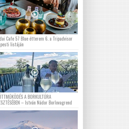
dai Cafe 57 Blue étterem 6. a Tripadvisor
pesti listáján
ÜTTMŰKÖDÉS A BORKULTÚRA
ESZTÉSÉBEN – István Nádor Borlovagrend