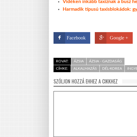
Vidéken inkább taxiznak a busz h
Harmadik típusú taxisblokádok: g
Facebook
Google +
ROVAT:
ÁZSIA
ÁZSIA - GAZDASÁG
CÍMKE:
ALKALMAZÁS
DÉL-KOREA
INGY
SZÓLJON HOZZÁ EHHEZ A CIKKHEZ