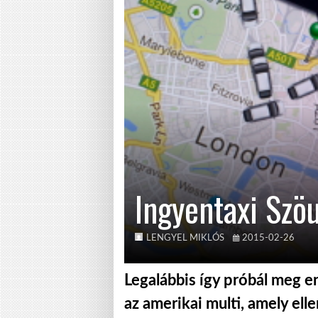
Ingyentaxi Szö
LENGYEL MIKLÓS
2015-02-26
Legalábbis így próbál meg e
az amerikai multi, amely el