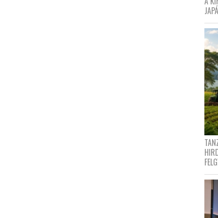
A K
JAPÁ
TANZ
HIR
FEL