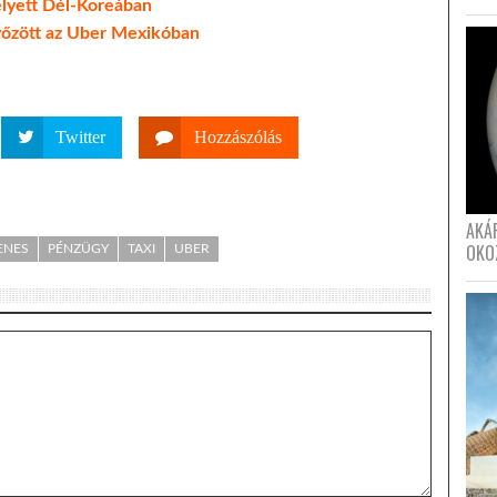
elyett Dél-Koreában
yőzött az Uber Mexikóban
Twitter
Hozzászólás
AKÁ
OKO
ENES
PÉNZÜGY
TAXI
UBER