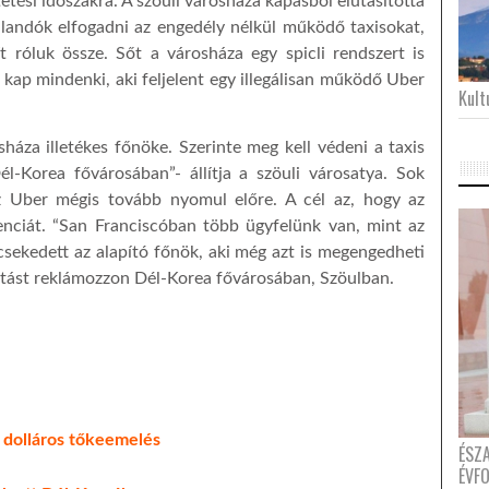
tetési időszakra. A szöuli városháza kapásból elutasította
jlandók elfogadni az engedély nélkül működő taxisokat,
t róluk össze. Sőt a városháza egy spicli rendszert is
t) kap mindenki, aki feljelent egy illegálisan működő Uber
Kultu
háza illetékes főnöke. Szerinte meg kell védeni a taxis
l-Korea fővárosában”- állítja a szöuli városatya. Sok
az Uber mégis tovább nyomul előre. A cél az, hogy az
enciát. “San Franciscóban több ügyfelünk van, mint az
csekedett az alapító főnök, aki még azt is megengedheti
tást reklámozzon Dél-Korea fővárosában, Szöulban.
 dolláros tőkeemelés
ÉSZ
ÉVF