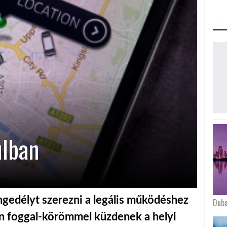
ulban
ngedélyt szerezni a legális működéshez
Duba
len foggal-körömmel küzdenek a helyi