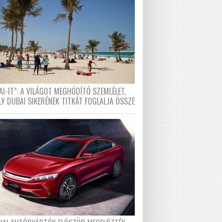
I-IT”: A VILÁGOT MEGHÓDÍTÓ SZEMLÉLET,
LY DUBAI SIKERÉNEK TITKÁT FOGLALJA ÖSSZE