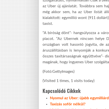
szolgáltatást, nyilvánvalóan csak a bee
az Uber új ajánlatát. Továbbra sem ha
még akkor sem, ha az Uber listát állí
kialakított: egymillió wont (911 dollár
taxist.
“A bíróság dönt”- hangsúlyozza a város
piacot. “Az Ubernek nincsen helye Dé
országban volt hasonló jogvita, de 
áruszállításban is lenyomják a konkur
összes taxitársaságnak együttvéve”- di
magának, hogy ingyenes Uber szolgálta
(Fotó:GettyImages)
(Visited 1 times, 1 visits today)
Kapcsolódó Cikkek
Nyomul az Uber: újabb egymilliárd
Taxizás sofőr nélkül?