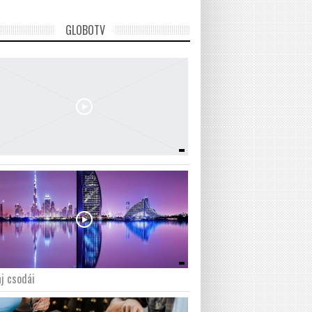
GLOBOTV
j csodái