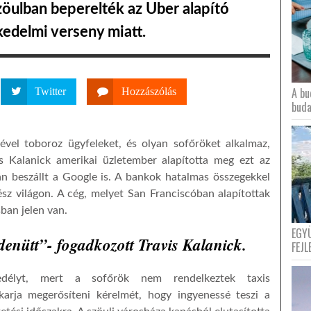
zöulban beperelték az Uber alapító
kedelmi verseny miatt.
A bu
Twitter
Hozzászólás
buda
ével toboroz ügyfeleket, és olyan sofőröket alkalmaz,
is Kalanick amerikai üzletember alapította meg ezt az
tán beszállt a Google is. A bankok hatalmas összegekkel
z világon. A cég, melyet San Franciscóban alapítottak
ban jelen van.
EGY
denütt”- fogadkozott Travis Kalanick.
FEJL
délyt, mert a sofőrök nem rendelkeztek taxis
karja megerősíteni kérelmét, hogy ingyenessé teszi a