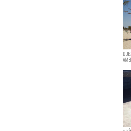
DUBA
AME