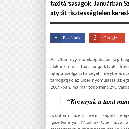
taxitársaságok. Januárban S
atyját tisztességtelen keres
Facebook
Google +
Az Uber egy mobilapplikáció segítség
akiknek nincs taxis engedélyük. Trav
újfajta szolgáltató céget, melybe azu
támogatják az Uber nyomulását az egés
2009-ban, ma már több mint 290 város
“Kinyírjuk a taxit min
Szöulban azért nem kapott enge
igazolvánnyal. Most az Uber azzal a