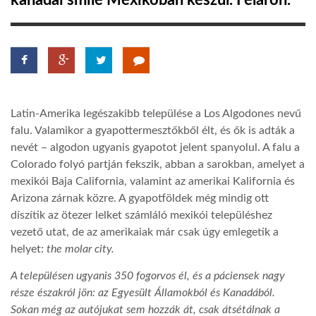
kanadai smile Mexikóban készül. Féláron.
TROPICALMAGAZIN
GLOBOTV
Latin-Amerika legészakibb települése a Los Algodones nevű
AFRIKA TUDÁSTÁR
falu. Valamikor a gyapottermesztőkből élt, és ők is adták a
nevét – algodon ugyanis gyapotot jelent spanyolul. A falu a
Colorado folyó partján fekszik, abban a sarokban, amelyet a
A NAP SZÉPE
mexikói Baja California, valamint az amerikai Kalifornia és
Arizona zárnak közre. A gyapotföldek még mindig ott
LINKTR.EE
díszítik az ötezer lelket számláló mexikói településhez
vezető utat, de az amerikaiak már csak úgy emlegetik a
helyet:
the molar city.
GLOBOZSARU
A településen ugyanis 350 fogorvos él, és a páciensek nagy
része északról jön: az Egyesült Államokból és Kanadából.
DOBRAVERO.HU
Sokan még az autójukat sem hozzák át, csak átsétálnak a