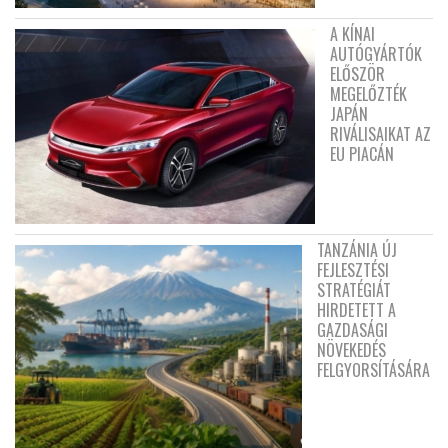
A KÍNAI
AUTÓGYÁRTÓK
ELŐSZÖR
MEGELŐZTÉK
JAPÁN
RIVÁLISAIKAT AZ
EU PIACÁN
TANZÁNIA ÚJ
FEJLESZTÉSI
STRATÉGIÁT
HIRDETETT A
GAZDASÁGI
NÖVEKEDÉS
FELGYORSÍTÁSÁRA