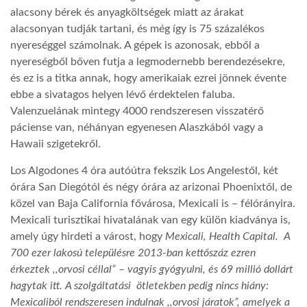
alacsony bérek és anyagköltségek miatt az árakat
alacsonyan tudják tartani, és még így is 75 százalékos
nyereséggel számolnak. A gépek is azonosak, ebből a
nyereségből bőven futja a legmodernebb berendezésekre,
és ez is a titka annak, hogy amerikaiak ezrei jönnek évente
ebbe a sivatagos helyen lévő érdektelen faluba.
Valenzuelának mintegy 4000 rendszeresen visszatérő
páciense van, néhányan egyenesen Alaszkából vagy a
Hawaii szigetekről.
Los Algodones 4 óra autóútra fekszik Los Angelestől, két
órára San Diegótól és négy órára az arizonai Phoenixtől, de
közel van Baja California fővárosa, Mexicali is – félórányira.
Mexicali turisztikai hivatalának van egy külön kiadványa is,
amely úgy hirdeti a várost, hogy
Mexicali, Health Capital. A
700 ezer lakosú településre 2013-ban kettőszáz ezren
érkeztek ,,orvosi céllal” – vagyis gyógyulni, és 69 millió dollárt
hagytak itt. A szolgáltatási ötletekben pedig nincs hiány:
Mexicaliból rendszeresen indulnak ,,orvosi járatok”, amelyek a