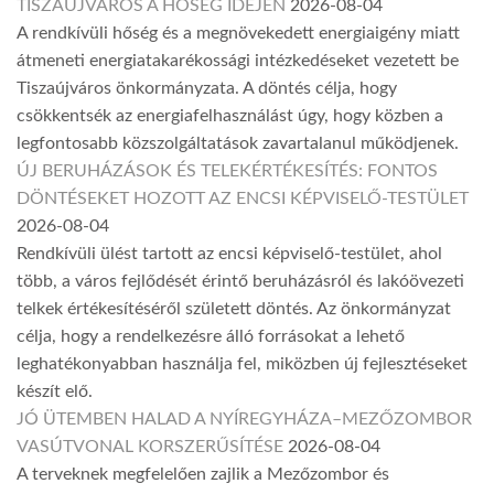
TISZAÚJVÁROS A HŐSÉG IDEJÉN
2026-08-04
A rendkívüli hőség és a megnövekedett energiaigény miatt
átmeneti energiatakarékossági intézkedéseket vezetett be
Tiszaújváros önkormányzata. A döntés célja, hogy
csökkentsék az energiafelhasználást úgy, hogy közben a
legfontosabb közszolgáltatások zavartalanul működjenek.
ÚJ BERUHÁZÁSOK ÉS TELEKÉRTÉKESÍTÉS: FONTOS
DÖNTÉSEKET HOZOTT AZ ENCSI KÉPVISELŐ-TESTÜLET
2026-08-04
Rendkívüli ülést tartott az encsi képviselő-testület, ahol
több, a város fejlődését érintő beruházásról és lakóövezeti
telkek értékesítéséről született döntés. Az önkormányzat
célja, hogy a rendelkezésre álló forrásokat a lehető
leghatékonyabban használja fel, miközben új fejlesztéseket
készít elő.
JÓ ÜTEMBEN HALAD A NYÍREGYHÁZA–MEZŐZOMBOR
VASÚTVONAL KORSZERŰSÍTÉSE
2026-08-04
A terveknek megfelelően zajlik a Mezőzombor és