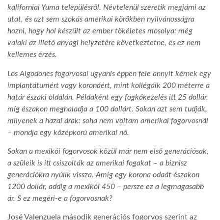
kaliforniai Yuma településről. Névtelenül szeretik megjárni az
utat, és azt sem szokás amerikai körökben nyilvánosságra
LATIMO.HU
hozni, hogy hol készült az ember tökéletes mosolya: még
valaki az illető anyagi helyzetére következtetne, és ez nem
GLOBOBOOK
kellemes érzés.
Los Algodones fogorvosai ugyanis éppen fele annyit kérnek egy
implantátumért vagy koronáért, mint kollégáik 200 méterre a
határ északi oldalán. Példaként egy fogkőkezelés itt 25 dollár,
míg északon meghaladja a 100 dollárt. Sokan azt sem tudják,
milyenek a hazai árak: soha nem voltam amerikai fogorvosnál
– mondja egy középkorú amerikai nő.
Sokan a mexikói fogorvosok közül már nem első generációsak,
a szüleik is itt csiszolták az amerikai fogakat – a biznisz
generációkra nyúlik vissza. Amíg egy korona odaát északon
1200 dollár, addig a mexikói 450 – persze ez a legmagasabb
ár. S ez megéri-e a fogorvosnak?
José Valenzuela második generációs fogorvos szerint az