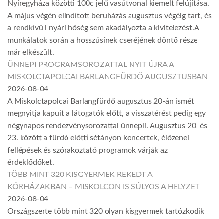
Nyíregyháza közötti 100c jelű vasútvonal kiemelt felújítása.
A május végén elindított beruházás augusztus végéig tart, és
a rendkívüli nyári hőség sem akadályozta a kivitelezést.A
munkálatok során a hosszúsínek cseréjének döntő része
már elkészült.
ÜNNEPI PROGRAMSOROZATTAL NYIT ÚJRA A
MISKOLCTAPOLCAI BARLANGFÜRDŐ AUGUSZTUSBAN
2026-08-04
A Miskolctapolcai Barlangfürdő augusztus 20-án ismét
megnyitja kapuit a látogatók előtt, a visszatérést pedig egy
négynapos rendezvénysorozattal ünnepli. Augusztus 20. és
23. között a fürdő előtti sétányon koncertek, élőzenei
fellépések és szórakoztató programok várják az
érdeklődőket.
TÖBB MINT 320 KISGYERMEK REKEDT A
KÓRHÁZAKBAN – MISKOLCON IS SÚLYOS A HELYZET
2026-08-04
Országszerte több mint 320 olyan kisgyermek tartózkodik