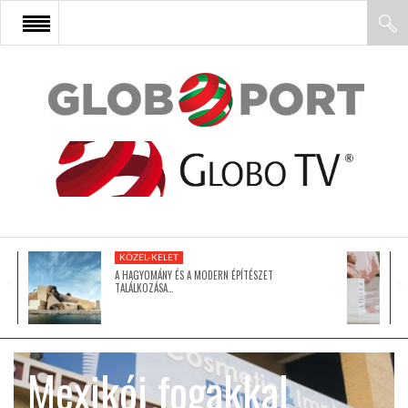
FŐOLDAL
AFRIKA
EURÓPA
KÖZEL-KELET
ÁZSIA
A HAGYOMÁNY ÉS A MODERN ÉPÍTÉSZET
TALÁLKOZÁSA…
ÉSZAK-AMERIKA
Mexikói fogakkal
LATIN-AMERIKA