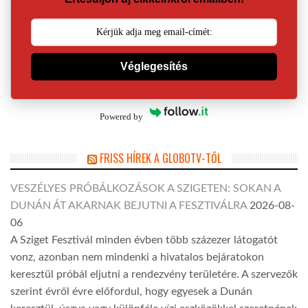
Véglegesítés
Powered by
FRISS HÍREK A GLOBOTV-TŐL
VESZÉLYES PRÓBÁLKOZÁSOK A SZIGETEN: SOKAN A
DUNÁN ÁT AKARNAK BEJUTNI A FESZTIVÁLRA
2026-08-
06
A Sziget Fesztivál minden évben több százezer látogatót
vonz, azonban nem mindenki a hivatalos bejáratokon
keresztül próbál eljutni a rendezvény területére. A szervezők
szerint évről évre előfordul, hogy egyesek a Dunán