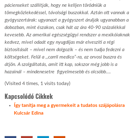
pácienseket szállítják, hogy ne kelljen törődniük a
tömegközlekedéssel, távolsági buszokkal. Aztán ott vannak a
gyógyszertárak: ugyanazt a gyógyszert árulják ugyanabban a
dobozban, mint északon, csak hát az ára 40-90 százalékkal
kevesebb. Az amerikai egészségügyi rendszer a mexikóiaknak
kedvez, mivel odaát egy nyugdíjas már elveszíti a régi
biztosítását – mivel nem dolgozik – és nem tudja fedezni a
költségeket. Felül a ,,carril medico”-ra, az orvosi buszra és
átjön. A szolgáltatás, amit itt kap, sokszor még jobb is a
hazainál – mindenesetre figyelmesebb és olcsóbb….
(Visited 4 times, 1 visits today)
Kapcsolódó Cikkek
Így tanítja meg a gyermekeit a tudatos szájápolásra
Kulcsár Edina