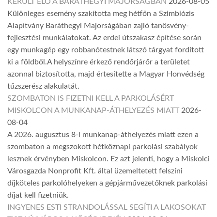
KERÜLT ELŐ A BARÁTHEGYI MAJORSÁGBAN
2026-08-05
Különleges esemény szakította meg hétfőn a Szimbiózis
Alapítvány Baráthegyi Majorságában zajló tanösvény-
fejlesztési munkálatokat. Az erdei útszakasz építése során
egy munkagép egy robbanótestnek látszó tárgyat fordított
ki a földből.A helyszínre érkező rendőrjárőr a területet
azonnal biztosította, majd értesítette a Magyar Honvédség
tűzszerész alakulatát.
SZOMBATON IS FIZETNI KELL A PARKOLÁSÉRT
MISKOLCON A MUNKANAP-ÁTHELYEZÉS MIATT
2026-
08-04
A 2026. augusztus 8-i munkanap-áthelyezés miatt ezen a
szombaton a megszokott hétköznapi parkolási szabályok
lesznek érvényben Miskolcon. Ez azt jelenti, hogy a Miskolci
Városgazda Nonprofit Kft. által üzemeltetett felszíni
díjköteles parkolóhelyeken a gépjárművezetőknek parkolási
díjat kell fizetniük.
INGYENES ESTI STRANDOLÁSSAL SEGÍTI A LAKOSOKAT