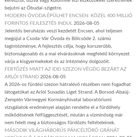
keresztül, úszva vagy különféle vízi eszközökkel szeretnének
bejutni az Óbudai-szigetre.
MODERN ÓVODA ÉPÜLHET ENCSEN: KÖZEL 400 MILLIÓ
FORINTOS FEJLESZTÉS INDUL
2026-08-05
Jelentős beruházás veszi kezdetét Encsen, ahol teljesen
megújul a Csoda-Vár Óvoda és Bölcsőde 2. számú
tagintézménye. A fejlesztés célja, hogy korszerűbb,
biztonságosabb és a mai elvárásoknak megfelelő környezet
várja a kisgyermekeket és az intézmény dolgozóit.
FERTŐZÉS MIATT AZ IDEI SZEZON VÉGÉIG BEZÁRT AZ
ARLÓI STRAND
2026-08-05
A 2026-os fürdési szezon hátralévő részében nem fogadhat
látogatókat az Arlói Suvadás Liget Strand. A Borsod-Abaúj-
Zemplén Vármegyei Kormányhivatal laboratóriumi
vizsgálatok eredményei alapján rendelte el a fürdőhely
működésének felfüggesztését, miután a vízminőség már
nem felelt meg a biztonságos fürdőzés feltételeinek.
MÁSODIK VILÁGHÁBORÚS PÁNCÉLTÖRŐ GRÁNÁT