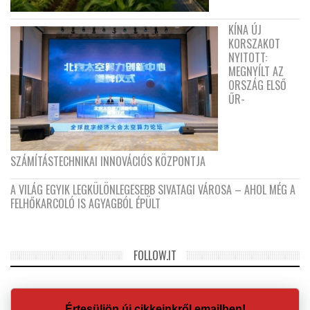
KÍNA ÚJ
KORSZAKOT
NYITOTT:
MEGNYÍLT AZ
ORSZÁG ELSŐ
ŰR-
SZÁMÍTÁSTECHNIKAI INNOVÁCIÓS KÖZPONTJA
A VILÁG EGYIK LEGKÜLÖNLEGESEBB SIVATAGI VÁROSA – AHOL MÉG A
FELHŐKARCOLÓ IS AGYAGBÓL ÉPÜLT
FOLLOW.IT
Értesüljön új cikkeinkről emailben!