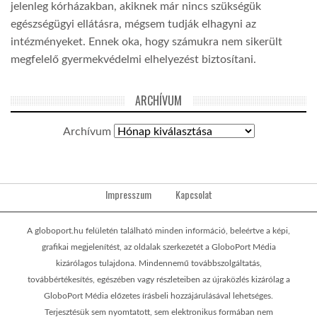
jelenleg kórházakban, akiknek már nincs szükségük
egészségügyi ellátásra, mégsem tudják elhagyni az
intézményeket. Ennek oka, hogy számukra nem sikerült
megfelelő gyermekvédelmi elhelyezést biztosítani.
ARCHÍVUM
Archívum
Impresszum
Kapcsolat
A globoport.hu felületén található minden információ, beleértve a képi,
grafikai megjelenítést, az oldalak szerkezetét a GloboPort Média
kizárólagos tulajdona. Mindennemű továbbszolgáltatás,
továbbértékesítés, egészében vagy részleteiben az újraközlés kizárólag a
GloboPort Média előzetes írásbeli hozzájárulásával lehetséges.
Terjesztésük sem nyomtatott, sem elektronikus formában nem