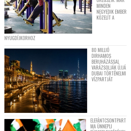
ÖREGSZIK: MÁR
MINDEN
NEGYEDIK EMBER
KÖZELÍT A
NYUGDÍJKORHOZ
80 MILLIÓ
DIRHAMOS
BERUHÁZÁSSAL
VARÁZSOLJÁK ÚJJÁ
DUBAI TÖRTÉNELMI
VÍZPARTJÁT
ELEFÁNTCSONTPART
MA ÜNNEPLI