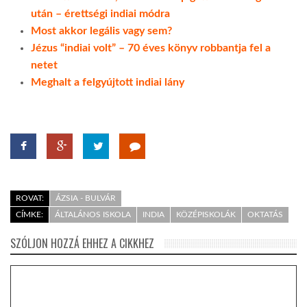
után – érettségi indiai módra
Most akkor legális vagy sem?
Jézus “indiai volt” – 70 éves könyv robbantja fel a
netet
Meghalt a felgyújtott indiai lány
ROVAT:
ÁZSIA - BULVÁR
CÍMKE:
ÁLTALÁNOS ISKOLA
INDIA
KÖZÉPISKOLÁK
OKTATÁS
SZÓLJON HOZZÁ EHHEZ A CIKKHEZ