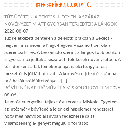
FRISS HÍREK A GLOBOTV-TŐL
TŰZ ÜTÖTT KI A BEKECSI-HEGYEN, A SZÁRAZ
NÖVÉNYZET MIATT GYORSAN TERJEDTEK A LÁNGOK
2026-08-07
Tűz keletkezett pénteken a délelőtti órákban a Bekecsi-
hegyen, más néven a Nagy-hegyen – számolt be róla a
Szerencsi Hírek. A beszámoló szerint a lángok több ponton
is gyorsan terjedtek a kiszáradt, földközeli növényzetben. A
tűz időnként a fák lombkoronáját is elérte, így a füst
messziről is jól látható volt. A környéken jelentős számban
találhatók szőlőültetvények, […]
BŐVÍTENÉ NAPERŐMŰVÉT A MISKOLCI EGYETEM
2026-
08-06
Jelentős energetikai fejlesztést tervez a Miskolci Egyetem:
az intézmény bővítené a jelenlegi napelemes rendszerét,
hogy még nagyobb arányban fedezhesse saját
villamosenergia-igényét megújuló forrásból.