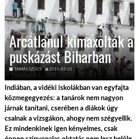
KÖZEL-KELET
Arcátlanul kimaxolták a
AUSZTRÁLIA
puskázást Biharban
A VILÁG ITTHON
TAMÁS SZŰCS
2015-03-21
MÉDIA
Indiában, a vidéki iskolákban van egyfajta
közmegegyezés: a tanárok nem nagyon
járnak tanítani, cserében a diákok úgy
GLOBOTV BP
csalnak a vizsgákon, ahogy nem szégyellik.
Ez mindenkinek igen kényelmes, csak
HÍR3D