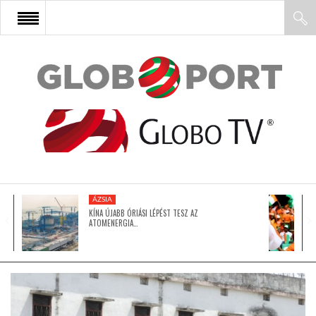
FŐOLDAL
AFRIKA
EURÓPA
ÁZSIA
ÁZSIA
KÍNA ÚJABB ÓRIÁSI LÉPÉST TESZ AZ
ATOMENERGIA…
ÉSZAK-AMERIKA
LATIN-AMERIKA