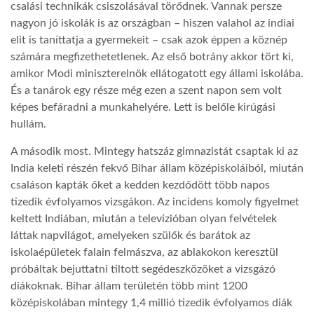
csalási technikák csiszolásával törődnek. Vannak persze
nagyon jó iskolák is az országban – hiszen valahol az indiai
LATIMO.HU
elit is taníttatja a gyermekeit – csak azok éppen a köznép
számára megfizethetetlenek. Az első botrány akkor tört ki,
amikor Modi miniszterelnök ellátogatott egy állami iskolába.
GLOBOBOOK
És a tanárok egy része még ezen a szent napon sem volt
képes befáradni a munkahelyére. Lett is belőle kirúgási
hullám.
A második most. Mintegy hatszáz gimnazistát csaptak ki az
India keleti részén fekvő Bihar állam középiskoláiból, miután
csaláson kapták őket a kedden kezdődött több napos
tizedik évfolyamos vizsgákon. Az incidens komoly figyelmet
keltett Indiában, miután a televízióban olyan felvételek
láttak napvilágot, amelyeken szülők és barátok az
iskolaépületek falain felmászva, az ablakokon keresztül
próbáltak bejuttatni tiltott segédeszközöket a vizsgázó
diákoknak. Bihar állam területén több mint 1200
középiskolában mintegy 1,4 millió tizedik évfolyamos diák