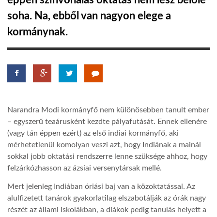
éppen színvonalas oktatás nem lesz belőle
soha. Na, ebből van nagyon elege a
TROPICALMAGAZIN
kormánynak.
GLOBOTV
AFRIKA TUDÁSTÁR
Narandra Modi kormányfő nem különösebben tanult ember
A NAP SZÉPE
– egyszerű teaárusként kezdte pályafutását. Ennek ellenére
(vagy tán éppen ezért) az első indiai kormányfő, aki
mérhetetlenül komolyan veszi azt, hogy Indiának a mainál
LINKTR.EE
sokkal jobb oktatási rendszerre lenne szüksége ahhoz, hogy
felzárkózhasson az ázsiai versenytársak mellé.
GLOBOZSARU
Mert jelenleg Indiában óriási baj van a közoktatással. Az
alulfizetett tanárok gyakorlatilag elszabotálják az órák nagy
DOBRAVERO.HU
részét az állami iskolákban, a diákok pedig tanulás helyett a