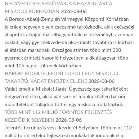
NEGYVEN CSECSEMŐ VÁRJA A HAZAJUTÁST A
MISKOLCI KÓRHÁZBAN
2026-08-06
A Borsod-Abaúj-Zemplén Vármegyei Központi Kórházban
jelenleg negyven olyan csecsemő tartózkodik, akik egészségi
állapotuk alapján már elhagyhatnák az intézményt, azonban
családi vagy gyermekvédelmi okok miatt továbbra is kórházi
ellátásban maradnak. Országos szinten több mint 320
gyermek érintett hasonló helyzetben, akik átlagosan több
mint 105 napot töltenek kórházban.
HÁROM MOBILTELEFONT LOPOTT EGY MISKOLCI
TAKARÍTÓ, VÁDAT EMELTEK ELLENE
2026-08-06
Vádat emelt a Miskolci Járási Ügyészség egy takarítóként
dolgozó nő ellen, aki a vád szerint munka közben három
mobiltelefont tulajdonított el egy miskolci irodaházból.
TÖBB MINT 112 MILLIÓ FORINTOS FEJLESZTÉS
KEZDŐDIK SELYEBEN
2026-08-06
Jelentős beruházás veszi kezdetét Selyében: több mint 112
millió forint értékű fejlesztési munkálatok indulnak el a