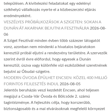
településen. A kivitelezési feladatokat egy edelényi
székhelyű vállalkozás nyerte el a közbeszerzési eljárás
eredményeként.
VESZÉLYES PRÓBÁLKOZÁSOK A SZIGETEN: SOKAN A
DUNÁN ÁT AKARNAK BEJUTNI A FESZTIVÁLRA
2026-08-
06
A Sziget Fesztivál minden évben több százezer látogatót
vonz, azonban nem mindenki a hivatalos bejáratokon
keresztül próbál eljutni a rendezvény területére. A szervezők
szerint évről évre előfordul, hogy egyesek a Dunán
keresztül, úszva vagy különféle vízi eszközökkel szeretnének
bejutni az Óbudai-szigetre.
MODERN ÓVODA ÉPÜLHET ENCSEN: KÖZEL 400 MILLIÓ
FORINTOS FEJLESZTÉS INDUL
2026-08-05
Jelentős beruházás veszi kezdetét Encsen, ahol teljesen
megújul a Csoda-Vár Óvoda és Bölcsőde 2. számú
tagintézménye. A fejlesztés célja, hogy korszerűbb,
biztonságosabb és a mai elvárásoknak megfelelő környezet