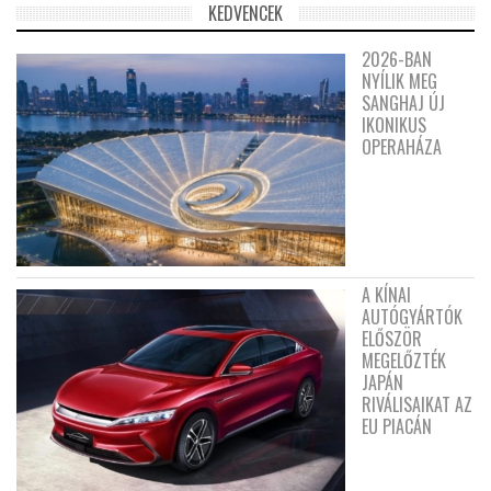
KEDVENCEK
2026-BAN
NYÍLIK MEG
SANGHAJ ÚJ
IKONIKUS
OPERAHÁZA
A KÍNAI
AUTÓGYÁRTÓK
ELŐSZÖR
MEGELŐZTÉK
JAPÁN
RIVÁLISAIKAT AZ
EU PIACÁN