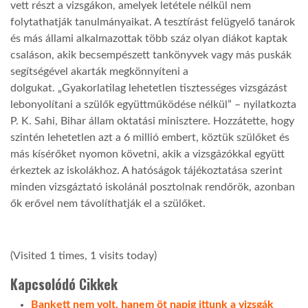
vett részt a vizsgákon, amelyek letétele nélkül nem
folytathatják tanulmányaikat. A tesztírást felügyelő tanárok
és más állami alkalmazottak több száz olyan diákot kaptak
csaláson, akik becsempészett tankönyvek vagy más puskák
segítségével akarták megkönnyíteni a
dolgukat. „Gyakorlatilag lehetetlen tisztességes vizsgázást
lebonyolítani a szülők együttműködése nélkül” – nyilatkozta
P. K. Sahi, Bihar állam oktatási minisztere. Hozzátette, hogy
szintén lehetetlen azt a 6 millió embert, köztük szülőket és
más kísérőket nyomon követni, akik a vizsgázókkal együtt
érkeztek az iskolákhoz. A hatóságok tájékoztatása szerint
minden vizsgáztató iskolánál posztolnak rendőrök, azonban
ők erővel nem távolíthatják el a szülőket.
(Visited 1 times, 1 visits today)
Kapcsolódó Cikkek
Bankett nem volt, hanem öt napig ittunk a vizsgák