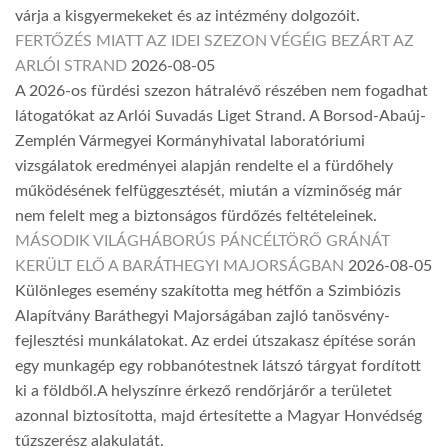
várja a kisgyermekeket és az intézmény dolgozóit.
FERTŐZÉS MIATT AZ IDEI SZEZON VÉGÉIG BEZÁRT AZ
ARLÓI STRAND
2026-08-05
A 2026-os fürdési szezon hátralévő részében nem fogadhat
látogatókat az Arlói Suvadás Liget Strand. A Borsod-Abaúj-
Zemplén Vármegyei Kormányhivatal laboratóriumi
vizsgálatok eredményei alapján rendelte el a fürdőhely
működésének felfüggesztését, miután a vízminőség már
nem felelt meg a biztonságos fürdőzés feltételeinek.
MÁSODIK VILÁGHÁBORÚS PÁNCÉLTÖRŐ GRÁNÁT
KERÜLT ELŐ A BARÁTHEGYI MAJORSÁGBAN
2026-08-05
Különleges esemény szakította meg hétfőn a Szimbiózis
Alapítvány Baráthegyi Majorságában zajló tanösvény-
fejlesztési munkálatokat. Az erdei útszakasz építése során
egy munkagép egy robbanótestnek látszó tárgyat fordított
ki a földből.A helyszínre érkező rendőrjárőr a területet
azonnal biztosította, majd értesítette a Magyar Honvédség
tűzszerész alakulatát.