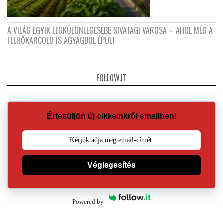
A VILÁG EGYIK LEGKÜLÖNLEGESEBB SIVATAGI VÁROSA – AHOL MÉG A
FELHŐKARCOLÓ IS AGYAGBÓL ÉPÜLT
FOLLOW.IT
Értesüljön új cikkeinkről emailben!
Véglegesítés
Powered by