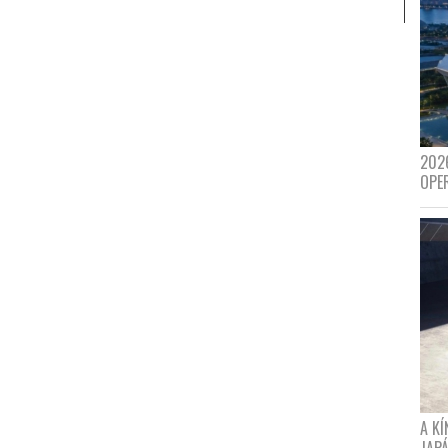
202
OPE
A K