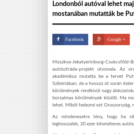
Londonból autóval lehet majd
mostanában mutatták be Put
Facebook
Google +
Moszkva-Jekatyerinburg-
Csukcsföld-
autósztráda-projekt útvonala. Az o
akadémikus mutatta be a tervet Puty
Szibériában, de a hosszú út során kider
körülmények rendkívül nagy áldozatokat
borzalmas körülmények között. Ma mode
lehet. Miből fedezné ezt Oroszország, 
Az mindenesetre tény, hogy ha sik
leghosszabb, 20 ezer kilométeres autósz