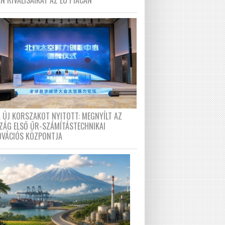
N RIVÁLISAIKAT AZ EU PIACÁN
A ÚJ KORSZAKOT NYITOTT: MEGNYÍLT AZ
ZÁG ELSŐ ŰR-SZÁMÍTÁSTECHNIKAI
OVÁCIÓS KÖZPONTJA