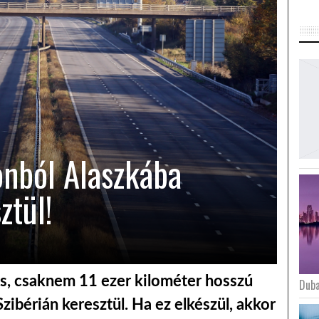
nból Alaszkába
ztül!
, csaknem 11 ezer kilométer hosszú
Duba
Szibérián keresztül. Ha ez elkészül, akkor