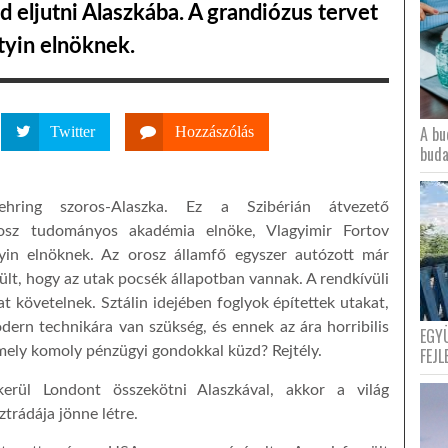
 eljutni Alaszkába. A grandiózus tervet
yin elnöknek.
A bu
Twitter
Hozzászólás
buda
Behring szoros-Alaszka. Ez a Szibérián átvezető
rosz tudományos akadémia elnöke, Vlagyimir Fortov
in elnöknek. Az orosz államfő egyszer autózott már
ült, hogy az utak pocsék állapotban vannak. A rendkívüli
 követelnek. Sztálin idejében foglyok építettek utakat,
rn technikára van szükség, és ennek az ára horribilis
EGY
mely komoly pénzügyi gondokkal küzd? Rejtély.
FEJL
erül Londont összekötni Alaszkával, akkor a világ
trádája jönne létre.