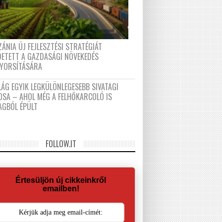
ÁNIA ÚJ FEJLESZTÉSI STRATÉGIÁT
DETETT A GAZDASÁGI NÖVEKEDÉS
GYORSÍTÁSÁRA
LÁG EGYIK LEGKÜLÖNLEGESEBB SIVATAGI
OSA – AHOL MÉG A FELHŐKARCOLÓ IS
AGBÓL ÉPÜLT
FOLLOW.IT
Értesüljön új cikkeinkről
emailben!