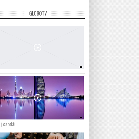
GLOBOTV
j csodái