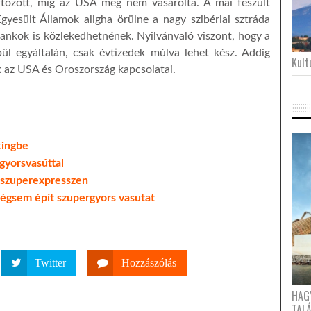
rtozott, míg az USA meg nem vásárolta. A mai feszült
esült Államok aligha örülne a nagy szibériai sztráda
tankok is közlekedhetnének. Nyilvánvaló viszont, hogy a
ül egyáltalán, csak évtizedek múlva lehet kész. Addig
Kultu
 az USA és Oroszország kapcsolatai.
kingbe
gyorsvasúttal
a szuperexpresszen
mégsem épít szupergyors vasutat
Twitter
Hozzászólás
HAG
TAL