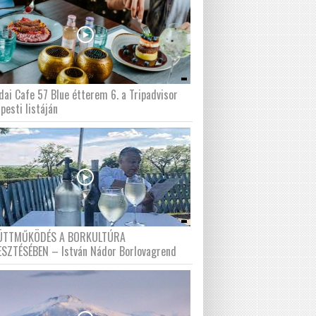
dai Cafe 57 Blue étterem 6. a Tripadvisor
pesti listáján
ÜTTMŰKÖDÉS A BORKULTÚRA
ESZTÉSÉBEN – István Nádor Borlovagrend