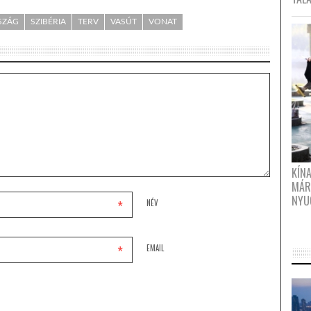
SZÁG
SZIBÉRIA
TERV
VASÚT
VONAT
KÍN
MÁR
NYU
*
NÉV
*
EMAIL