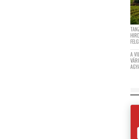
TANZ
HIR
FEL
A VI
VÁR
AGY