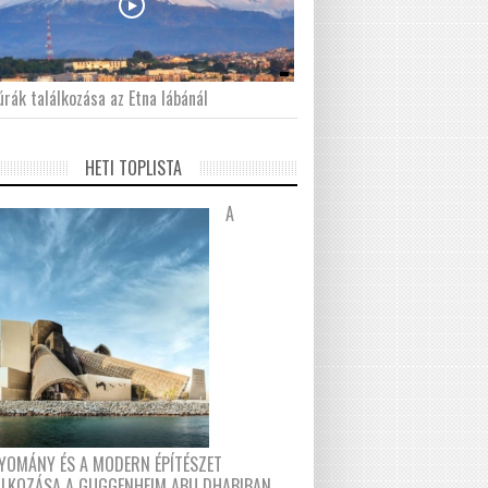
́rák találkozása az Etna lábánál
HETI TOPLISTA
A
YOMÁNY ÉS A MODERN ÉPÍTÉSZET
ÁLKOZÁSA A GUGGENHEIM ABU DHABIBAN