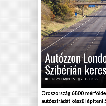
Autózzon Londo
Szibérián keres
LENGYEL MIKLÓS
2015-03-25
Oroszország 6800 mérföldes
autósztrádát készül építeni 