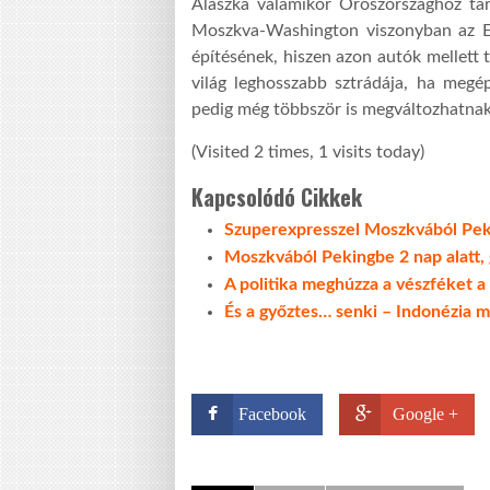
Alaszka valamikor Oroszországhoz ta
Moszkva-Washington viszonyban az Egy
építésének, hiszen azon autók mellett 
világ leghosszabb sztrádája, ha megép
pedig még többször is megváltozhatnak
(Visited 2 times, 1 visits today)
Kapcsolódó Cikkek
Szuperexpresszel Moszkvából Pe
Moszkvából Pekingbe 2 nap alatt, 
A politika meghúzza a vészféket 
És a győztes… senki – Indonézia 
Facebook
Google +