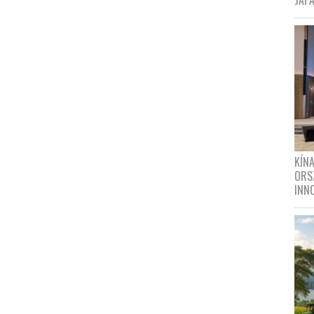
JAPÁ
KÍN
ORS
INN